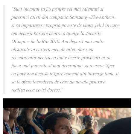
"Sunt incantat sa fiu printre cei mai talentati si
puternici atleti din campania Samsung «The Anthem»
si sa impartasesc propria poveste de viata, felul in care
am depasit bariere pentru a ajunge la Jocurile
Olimpice de la Rio 2016. Am depasit mai multe
obstacole in cariera mea de atlet, dar sunt
recunoscator pentru ca toate aceste provocari m-au
facut mai puternic si mai determinat sa reusesc. Sper
ca povestea mea sa inspire oameni din intreaga lume si
sa le ofere increderea de care au nevoie pentru a
realiza ceea ce isi doresc."