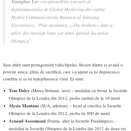
Younghee Lee
(vicepresedinte executiv al
departamentului de Global Marketing din cadrul
Mobile Communications Business al Samsung
Electronics). "Prin intonarea „«The Anthem», fani si
atleti din intreaga lume vor simti spiritul Jocurilor
Olimpice".
Sase atleti sunt protagonistii videclipului, fiecare dintre ei avand o
poveste unica, plina de sacrificii, care i-a ajutat sa isi depaseasca
conditia si sa isi indeplineasca visul. Ei sunt:
Tom Daley
(Marea Britanie, inot) – medaliat cu bronz la Jocurile
Olimpice de la Londra din 2012, proba sarituri de la 10 metri
Alysia Montano
(SUA, atletism) – locul al cincilea la Jocurile
Olimpice de la Londra din 2012, proba de 800 de metri
Arnaud Assoumani
(Franta, atlet la Jocurile Paralimpice) –
medaliat la Jocurile Olimpice de la Londra din 2012 de doua ori