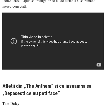
IconX, care ii ajuta sa invinga orice fel de distanta si sa ramana
mereu conectati.
Atletii din „The Anthem” si ce inseamna sa
„Depasesti ce nu poti face”
Tom Daley