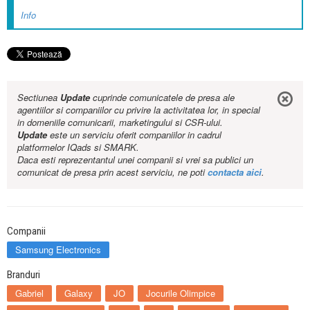
Info
Sectiunea
Update
cuprinde comunicatele de presa ale
agentiilor si companiilor cu privire la activitatea lor, in special
in domeniile comunicarii, marketingului si CSR-ului.
Update
este un serviciu oferit companiilor in cadrul
platformelor IQads si SMARK.
Daca esti reprezentantul unei companii si vrei sa publici un
comunicat de presa prin acest serviciu, ne poti
contacta aici
.
Companii
Samsung Electronics
Branduri
Gabriel
Galaxy
JO
Jocurile Olimpice