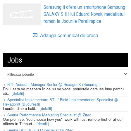
Samsung ii ofera un smartphone Samsung
GALAXY S III lui Eduard Novak, medaliatul
roman la Jocurile Paralimpice
Adauga comunicat de presa
Jobs
BTL Account Manager Senior @ HexagonX (București)
Rolul ăsta se măsoară în ce nu se vede: proiectele care ies bine pentru
că...
[detalii]
Specialist Implementare BTL / Field Implementation Specialist @
HexagonX (București)
Lucrăm dintr-o hală...
[detalii]
Senior Performance Marketing Specialist @ Zitec
Our promise: You choose how you'll work with us: remote-first or at our
offices in Timpuri...
[detalii]
Senior SEO & GEO Specialist @ Zitec