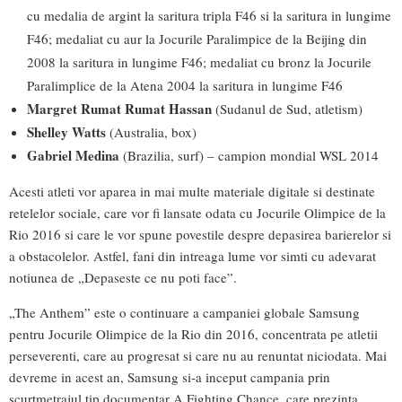
cu medalia de argint la saritura tripla F46 si la saritura in lungime
F46; medaliat cu aur la Jocurile Paralimpice de la Beijing din
2008 la saritura in lungime F46; medaliat cu bronz la Jocurile
Paralimplice de la Atena 2004 la saritura in lungime F46
Margret Rumat Rumat Hassan
(Sudanul de Sud, atletism)
Shelley Watts
(Australia, box)
Gabriel Medina
(Brazilia, surf) – campion mondial WSL 2014
Acesti atleti vor aparea in mai multe materiale digitale si destinate
retelelor sociale, care vor fi lansate odata cu Jocurile Olimpice de la
Rio 2016 si care le vor spune povestile despre depasirea barierelor si
a obstacolelor. Astfel, fani din intreaga lume vor simti cu adevarat
notiunea de „Depaseste ce nu poti face”.
„The Anthem” este o continuare a campaniei globale Samsung
pentru Jocurile Olimpice de la Rio din 2016, concentrata pe atletii
perseverenti, care au progresat si care nu au renuntat niciodata. Mai
devreme in acest an, Samsung si-a inceput campania prin
scurtmetrajul tip documentar A Fighting Chance, care prezinta