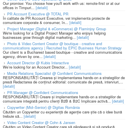
Our promise: You choose how you'll work with us: remote-first or at our
offices in Timpuri...
[detalii]
PR Account Executive @ TOTAL PR
În calitate de PR Account Executive, vei implementa proiecte de
comunicare corporate & consumer, în...
[detalii]
Project Manager (Digital & eCommerce) @ Flaminjoy Group
We're looking for a Digital Project Manager who enjoys helping
businesses grow through digital marketing...
[detalii]
Photo & Video Content Creator @ boutique - creative and
communications agency | Recruited by EPIC Business Human Strategy
Our client is a Bucharest based boutique - creative and communications
agency, driven by one...
[detalii]
Account Director @ Kubis Interactive
We’re looking for an Account Director...
[detalii]
Media Relations Specialist @ Confident Communications
RESPONSABILITĂȚI Crearea și implementarea hands-on a strategiilor de
presă Redactarea de conținut editorial: comunicate de presă, interviuri,...
[detalii]
PR Manager @ Confident Communications
RESPONSABILITĂȚI Creare și implementare hands-on a strategiilor de
comunicare integrată pentru clienți B2B & B2C Implicare activă...
[detalii]
Copywriter (Mid–Senior) @ Digitas România
Căutăm un Copywriter cu experiență de agenție care știe că o idee bună
trebuie să...
[detalii]
Video Content Creator @ Cohn & Jansen
Căutăm un Video Content Creator care să gândească și să producă