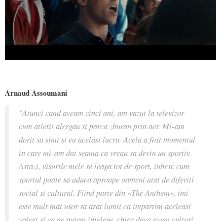
Arnaud Assoumani
"Atunci cand aveam cinci ani, am vazut la televizor
cum atletii alergau si parca zburau prin aer. Mi-am
dorit sa simt si eu acelasi lucru. Acela a fost momentul
in care mi-am dat seama ca vreau sa devin un sportiv.
Astazi, visurile mele se leaga tot de sport, iubesc cum
sportul poate sa aduca aproape oameni atat de diferiti
social si cultural. Fiind parte din «The Anthem», imi
este mult mai usor sa arat lumii ca impartim aceleasi
valori si ca ne putem intelege, chiar daca avem culturi