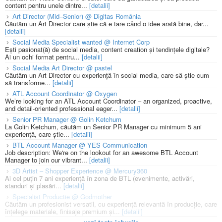
content pentru unele dintre...
[detalii]
Art Director (Mid–Senior) @ Digitas România
Căutăm un Art Director care știe că e tare când o idee arată bine, dar...
[detalii]
Social Media Specialist wanted @ Internet Corp
Ești pasionat(ă) de social media, content creation și tendințele digitale?
Ai un ochi format pentru...
[detalii]
Social Media Art Director @ pastel
Căutăm un Art Director cu experiență în social media, care să știe cum
să transforme...
[detalii]
ATL Account Coordinator @ Oxygen
We’re looking for an ATL Account Coordinator – an organized, proactive,
and detail-oriented professional eager...
[detalii]
Senior PR Manager @ Golin Ketchum
La Golin Ketchum, căutăm un Senior PR Manager cu minimum 5 ani
experiență, care știe...
[detalii]
BTL Account Manager @ YES Communication
Job description: We're on the lookout for an awesome BTL Account
Manager to join our vibrant...
[detalii]
3D Artist – Shopper Experience @ Mercury360
Ai cel puțin 7 ani experiență în zona de BTL (evenimente, activări,
standuri și plasări...
[detalii]
Specialist Productie @ Godmother
Căutăm un profesionist versatil, cu experiență relevantă în producție, care
înțelege materiale, finisaje premium și...
[detalii]