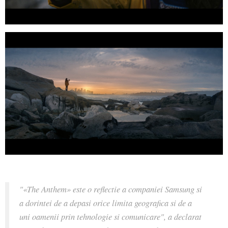
"«The Anthem» este o reflectie a companiei Samsung si
a dorintei de a depasi orice limita geografica si de a
uni oamenii prin tehnologie si comunicare", a declarat