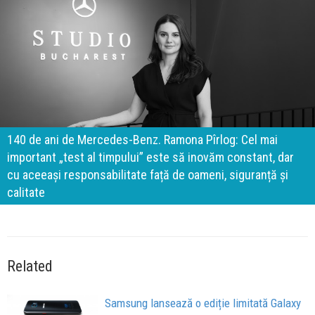
140 de ani de Mercedes-Benz. Ramona Pîrlog: Cel mai
important „test al timpului” este să inovăm constant, dar
cu aceeași responsabilitate față de oameni, siguranță și
calitate
Related
Samsung lansează o ediție limitată Galaxy