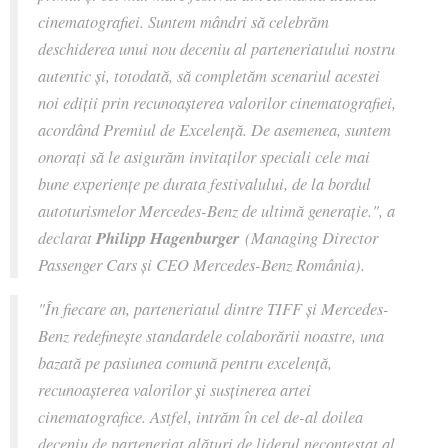
cinematografiei. Suntem mândri să celebrăm
deschiderea unui nou deceniu al parteneriatului nostru
autentic și, totodată, să completăm scenariul acestei
noi ediții prin recunoașterea valorilor cinematografiei,
acordând Premiul de Excelență. De asemenea, suntem
onorați să le asigurăm invitaților speciali cele mai
bune experiențe pe durata festivalului, de la bordul
autoturismelor Mercedes-Benz de ultimă generație.", a
declarat
Philipp Hagenburger
(Managing Director
Passenger Cars și CEO Mercedes-Benz România).
"În fiecare an, parteneriatul dintre TIFF și Mercedes-
Benz redefinește standardele colaborării noastre, una
bazată pe pasiunea comună pentru excelență,
recunoașterea valorilor și susținerea artei
cinematografice. Astfel, intrăm în cel de-al doilea
deceniu de parteneriat alături de liderul necontestat al