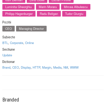
Luminita Gheorghiu
Marin Moraru
Mircea Albulescu
Philipp Hagenburger
Radu Beligan
Tudor Giurgiu
Pozitii
CEO
Managing Director
Subiecte
BTL
,
Corporate
,
Online
Sectiune
Update
Dictionar
Brand
,
CEO
,
Display
,
HTTP
,
Margin
,
Media
,
NM
,
WWW
Branded