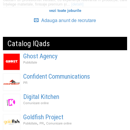
înțelege materiale, finisaje premium și...
[detalii]
vezi toate joburile
Adauga anunt de recrutare
Catalog IQads
Ghost Agency
Publicitate
Confident Communications
PR
Digital Kitchen
Comunicare online
Goldfish Project
,
,
Publicitate
PR
Comunicare online