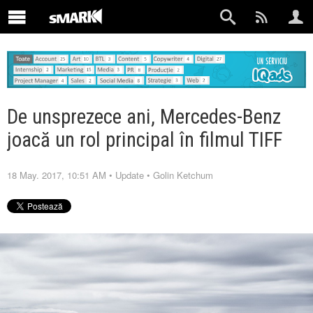
De unsprezece ani, Mercedes-Benz
joacă un rol principal în filmul TIFF
18 May. 2017, 10:51 AM
•
Update
•
Golin Ketchum