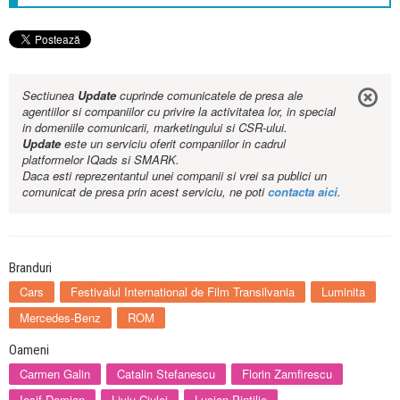
Sectiunea
Update
cuprinde comunicatele de presa ale
agentiilor si companiilor cu privire la activitatea lor, in special
in domeniile comunicarii, marketingului si CSR-ului.
Update
este un serviciu oferit companiilor in cadrul
platformelor IQads si SMARK.
Daca esti reprezentantul unei companii si vrei sa publici un
comunicat de presa prin acest serviciu, ne poti
contacta aici
.
Branduri
Cars
Festivalul International de Film Transilvania
Luminita
Mercedes-Benz
ROM
Oameni
Carmen Galin
Catalin Stefanescu
Florin Zamfirescu
Iosif Demian
Liviu Ciulei
Lucian Pintilie