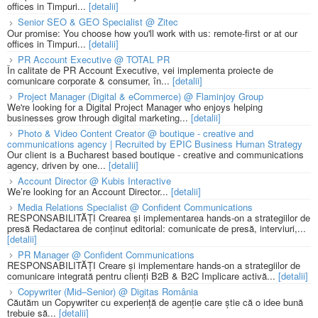
offices in Timpuri...
[detalii]
Senior SEO & GEO Specialist @ Zitec
Our promise: You choose how you'll work with us: remote-first or at our
offices in Timpuri...
[detalii]
PR Account Executive @ TOTAL PR
În calitate de PR Account Executive, vei implementa proiecte de
comunicare corporate & consumer, în...
[detalii]
Project Manager (Digital & eCommerce) @ Flaminjoy Group
We're looking for a Digital Project Manager who enjoys helping
businesses grow through digital marketing...
[detalii]
Photo & Video Content Creator @ boutique - creative and
communications agency | Recruited by EPIC Business Human Strategy
Our client is a Bucharest based boutique - creative and communications
agency, driven by one...
[detalii]
Account Director @ Kubis Interactive
We’re looking for an Account Director...
[detalii]
Media Relations Specialist @ Confident Communications
RESPONSABILITĂȚI Crearea și implementarea hands-on a strategiilor de
presă Redactarea de conținut editorial: comunicate de presă, interviuri,...
[detalii]
PR Manager @ Confident Communications
RESPONSABILITĂȚI Creare și implementare hands-on a strategiilor de
comunicare integrată pentru clienți B2B & B2C Implicare activă...
[detalii]
Copywriter (Mid–Senior) @ Digitas România
Căutăm un Copywriter cu experiență de agenție care știe că o idee bună
trebuie să...
[detalii]