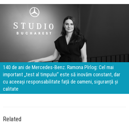
140 de ani de Mercedes-Benz. Ramona Pîrlog: Cel mai
important „test al timpului” este să inovăm constant, dar
cu aceeași responsabilitate față de oameni, siguranță și
calitate
Related