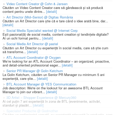
Video Content Creator @ Cohn & Jansen
Căutăm un Video Content Creator care să gândească și să producă
content pentru unele dintre...
[detalii]
Art Director (Mid–Senior) @ Digitas România
Căutăm un Art Director care știe că e tare când o idee arată bine, dar...
[detalii]
Social Media Specialist wanted @ Internet Corp
Ești pasionat(ă) de social media, content creation și tendințele digitale?
Ai un ochi format pentru...
[detalii]
Social Media Art Director @ pastel
Căutăm un Art Director cu experiență în social media, care să știe cum
să transforme...
[detalii]
ATL Account Coordinator @ Oxygen
We’re looking for an ATL Account Coordinator – an organized, proactive,
and detail-oriented professional eager...
[detalii]
Senior PR Manager @ Golin Ketchum
La Golin Ketchum, căutăm un Senior PR Manager cu minimum 5 ani
experiență, care știe...
[detalii]
BTL Account Manager @ YES Communication
Job description: We're on the lookout for an awesome BTL Account
Manager to join our vibrant...
[detalii]
3D Artist – Shopper Experience @ Mercury360
Ai cel puțin 7 ani experiență în zona de BTL (evenimente, activări,
standuri și plasări...
[detalii]
Specialist Productie @ Godmother
Căutăm un profesionist versatil, cu experiență relevantă în producție, care