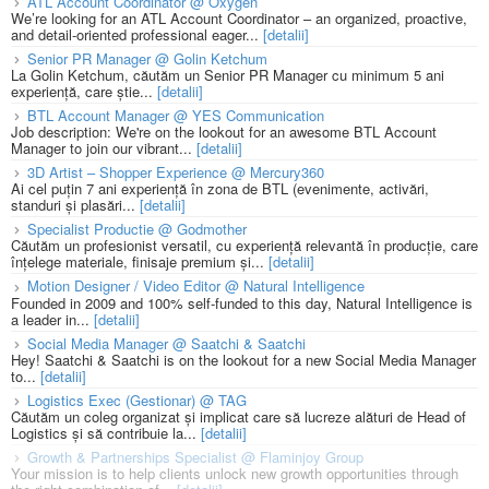
ATL Account Coordinator @ Oxygen
We’re looking for an ATL Account Coordinator – an organized, proactive,
and detail-oriented professional eager...
[detalii]
Senior PR Manager @ Golin Ketchum
La Golin Ketchum, căutăm un Senior PR Manager cu minimum 5 ani
experiență, care știe...
[detalii]
BTL Account Manager @ YES Communication
Job description: We're on the lookout for an awesome BTL Account
Manager to join our vibrant...
[detalii]
3D Artist – Shopper Experience @ Mercury360
Ai cel puțin 7 ani experiență în zona de BTL (evenimente, activări,
standuri și plasări...
[detalii]
Specialist Productie @ Godmother
Căutăm un profesionist versatil, cu experiență relevantă în producție, care
înțelege materiale, finisaje premium și...
[detalii]
Motion Designer / Video Editor @ Natural Intelligence
Founded in 2009 and 100% self-funded to this day, Natural Intelligence is
a leader in...
[detalii]
Social Media Manager @ Saatchi & Saatchi
Hey! Saatchi & Saatchi is on the lookout for a new Social Media Manager
to...
[detalii]
Logistics Exec (Gestionar) @ TAG
Căutăm un coleg organizat și implicat care să lucreze alături de Head of
Logistics și să contribuie la...
[detalii]
Growth & Partnerships Specialist @ Flaminjoy Group
Your mission is to help clients unlock new growth opportunities through