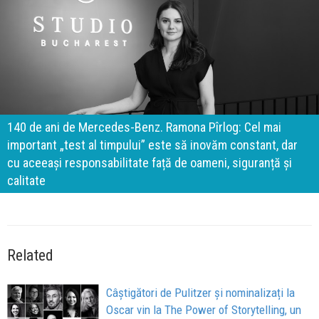
140 de ani de Mercedes-Benz. Ramona Pîrlog: Cel mai
important „test al timpului” este să inovăm constant, dar
cu aceeași responsabilitate față de oameni, siguranță și
calitate
Related
Câștigători de Pulitzer și nominalizați la
Oscar vin la The Power of Storytelling, un