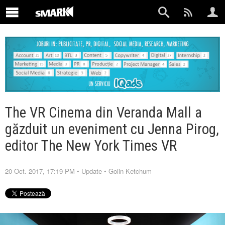
The VR Cinema din Veranda Mall a
găzduit un eveniment cu Jenna Pirog,
editor The New York Times VR
20 Oct. 2017, 17:19 PM
•
Update
•
Golin Ketchum