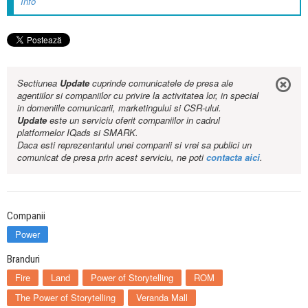
Info
Sectiunea
Update
cuprinde comunicatele de presa ale
agentiilor si companiilor cu privire la activitatea lor, in special
in domeniile comunicarii, marketingului si CSR-ului.
Update
este un serviciu oferit companiilor in cadrul
platformelor IQads si SMARK.
Daca esti reprezentantul unei companii si vrei sa publici un
comunicat de presa prin acest serviciu, ne poti
contacta aici
.
Companii
Power
Branduri
Fire
Land
Power of Storytelling
ROM
The Power of Storytelling
Veranda Mall