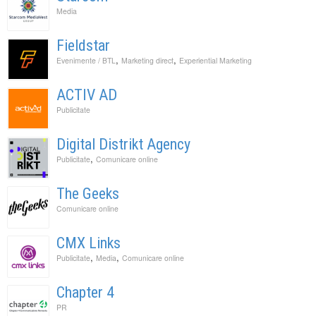
Media
Fieldstar
,
,
Evenimente / BTL
Marketing direct
Experiential Marketing
ACTIV AD
Publicitate
Digital Distrikt Agency
,
Publicitate
Comunicare online
The Geeks
Comunicare online
CMX Links
,
,
Publicitate
Media
Comunicare online
Chapter 4
PR