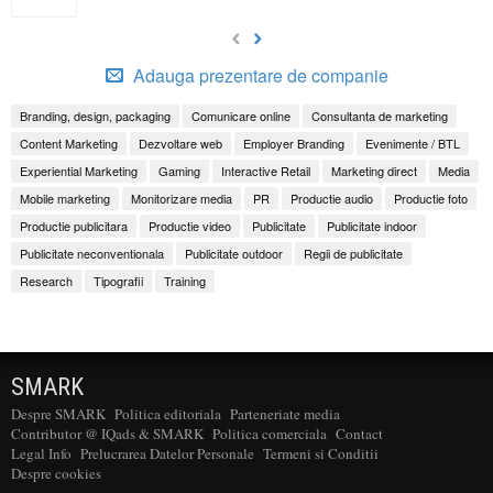
Adauga prezentare de companie
Branding, design, packaging
Comunicare online
Consultanta de marketing
Content Marketing
Dezvoltare web
Employer Branding
Evenimente / BTL
Experiential Marketing
Gaming
Interactive Retail
Marketing direct
Media
Mobile marketing
Monitorizare media
PR
Productie audio
Productie foto
Productie publicitara
Productie video
Publicitate
Publicitate indoor
Publicitate neconventionala
Publicitate outdoor
Regii de publicitate
Research
Tipografii
Training
SMARK
Despre SMARK
Politica editoriala
Parteneriate media
Contributor @ IQads & SMARK
Politica comerciala
Contact
Legal Info
Prelucrarea Datelor Personale
Termeni si Conditii
Despre cookies