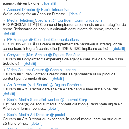
agency, driven by one...
[detalii]
Account Director @ Kubis Interactive
We’re looking for an Account Director...
[detalii]
Media Relations Specialist @ Confident Communications
RESPONSABILITĂȚI Crearea și implementarea hands-on a strategiilor de
presă Redactarea de conținut editorial: comunicate de presă, interviuri,...
[detalii]
PR Manager @ Confident Communications
RESPONSABILITĂȚI Creare și implementare hands-on a strategiilor de
comunicare integrată pentru clienți B2B & B2C Implicare activă...
[detalii]
Copywriter (Mid–Senior) @ Digitas România
Căutăm un Copywriter cu experiență de agenție care știe că o idee bună
trebuie să...
[detalii]
Video Content Creator @ Cohn & Jansen
Căutăm un Video Content Creator care să gândească și să producă
content pentru unele dintre...
[detalii]
Art Director (Mid–Senior) @ Digitas România
Căutăm un Art Director care știe că e tare când o idee arată bine, dar...
[detalii]
Social Media Specialist wanted @ Internet Corp
Ești pasionat(ă) de social media, content creation și tendințele digitale?
Ai un ochi format pentru...
[detalii]
Social Media Art Director @ pastel
Căutăm un Art Director cu experiență în social media, care să știe cum
să transforme...
[detalii]