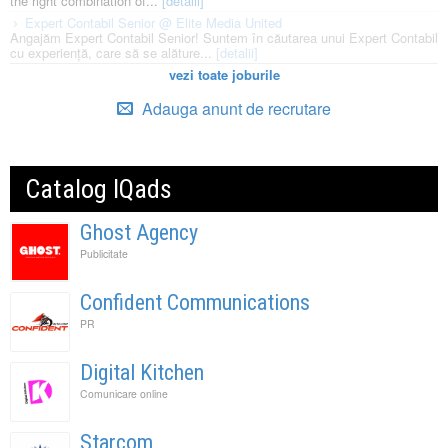
the right combination of...
[detalii]
Expert Contabil Senior @ Elite Media United
Angajăm Expert Contabil Senior! Suntem în căutarea unui Expert Contabil
cu experiență, care să se alăture...
[detalii]
vezi toate joburile
Adauga anunt de recrutare
Catalog IQads
Ghost Agency
Publicitate
Confident Communications
PR
Digital Kitchen
Comunicare online
Starcom