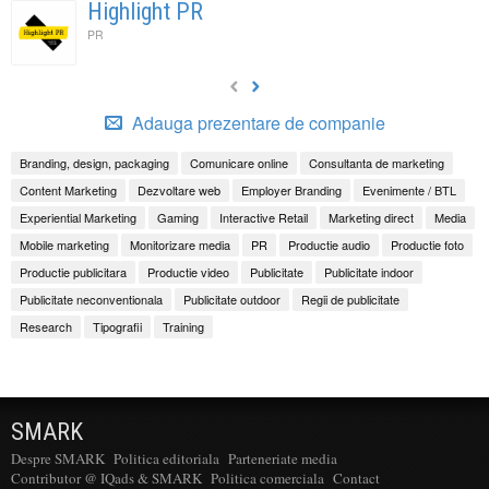
Highlight PR
PR
Adauga prezentare de companie
Branding, design, packaging
Comunicare online
Consultanta de marketing
Content Marketing
Dezvoltare web
Employer Branding
Evenimente / BTL
Experiential Marketing
Gaming
Interactive Retail
Marketing direct
Media
Mobile marketing
Monitorizare media
PR
Productie audio
Productie foto
Productie publicitara
Productie video
Publicitate
Publicitate indoor
Publicitate neconventionala
Publicitate outdoor
Regii de publicitate
Research
Tipografii
Training
SMARK
Despre SMARK
Politica editoriala
Parteneriate media
Contributor @ IQads & SMARK
Politica comerciala
Contact