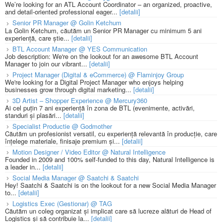
We’re looking for an ATL Account Coordinator – an organized, proactive,
and detail-oriented professional eager...
[detalii]
Senior PR Manager @ Golin Ketchum
La Golin Ketchum, căutăm un Senior PR Manager cu minimum 5 ani
experiență, care știe...
[detalii]
BTL Account Manager @ YES Communication
Job description: We're on the lookout for an awesome BTL Account
Manager to join our vibrant...
[detalii]
Project Manager (Digital & eCommerce) @ Flaminjoy Group
We're looking for a Digital Project Manager who enjoys helping
businesses grow through digital marketing...
[detalii]
3D Artist – Shopper Experience @ Mercury360
Ai cel puțin 7 ani experiență în zona de BTL (evenimente, activări,
standuri și plasări...
[detalii]
Specialist Productie @ Godmother
Căutăm un profesionist versatil, cu experiență relevantă în producție, care
înțelege materiale, finisaje premium și...
[detalii]
Motion Designer / Video Editor @ Natural Intelligence
Founded in 2009 and 100% self-funded to this day, Natural Intelligence is
a leader in...
[detalii]
Social Media Manager @ Saatchi & Saatchi
Hey! Saatchi & Saatchi is on the lookout for a new Social Media Manager
to...
[detalii]
Logistics Exec (Gestionar) @ TAG
Căutăm un coleg organizat și implicat care să lucreze alături de Head of
Logistics și să contribuie la...
[detalii]