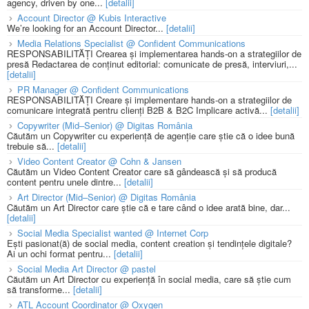
agency, driven by one...
[detalii]
Account Director @ Kubis Interactive
We’re looking for an Account Director...
[detalii]
Media Relations Specialist @ Confident Communications
RESPONSABILITĂȚI Crearea și implementarea hands-on a strategiilor de
presă Redactarea de conținut editorial: comunicate de presă, interviuri,...
[detalii]
PR Manager @ Confident Communications
RESPONSABILITĂȚI Creare și implementare hands-on a strategiilor de
comunicare integrată pentru clienți B2B & B2C Implicare activă...
[detalii]
Copywriter (Mid–Senior) @ Digitas România
Căutăm un Copywriter cu experiență de agenție care știe că o idee bună
trebuie să...
[detalii]
Video Content Creator @ Cohn & Jansen
Căutăm un Video Content Creator care să gândească și să producă
content pentru unele dintre...
[detalii]
Art Director (Mid–Senior) @ Digitas România
Căutăm un Art Director care știe că e tare când o idee arată bine, dar...
[detalii]
Social Media Specialist wanted @ Internet Corp
Ești pasionat(ă) de social media, content creation și tendințele digitale?
Ai un ochi format pentru...
[detalii]
Social Media Art Director @ pastel
Căutăm un Art Director cu experiență în social media, care să știe cum
să transforme...
[detalii]
ATL Account Coordinator @ Oxygen