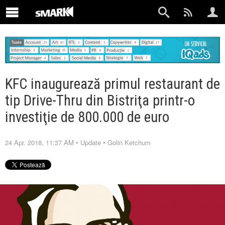
KFC inaugurează primul restaurant de
tip Drive-Thru din Bistriţa printr-o
investiţie de 800.000 de euro
24 Apr. 2018, 11:37 AM
•
Update
•
Golin Ketchum