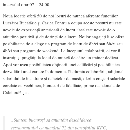
intervalul orar 07 – 24:00.
Noua locaţie oferă 50 de noi locuri de muncă aferente funcţiilor
Lucrător Bucătărie şi Casier. Pentru a ocupa aceste posturi nu este
nevoie de experienţă anterioară de lucru, însă este nevoie de o
atitudine pozitivă şi de dorinţă de a lucra. Noilor angajați li se oferă
posibilitatea de a alege un program de lucru de 8h/zi sau 6h/zi sau
4h/zi sau program de weekend. La începutul colaborării, ei vor fi
instruiţi și pregătiți la locul de muncă de către un trainer dedicat.
Apoi vor avea posibilitatea obținerii unei calificări și posibilitatea
dezvoltării unei cariere în domeniu. Pe durata colaborării, adițional
salariului de încadrare și tichetelor de masă, oferim creșteri salariale
corelate cu vechimea, bonusuri de fidelitate, prime ocazionale de
Crăciun/Paște.
„Suntem bucuroşi să anunţăm deschiderea
restaurantului cu numărul 72 din portofoliul KFC,