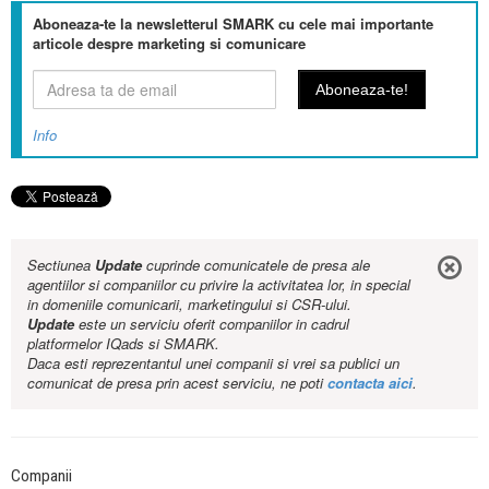
Aboneaza-te la newsletterul SMARK cu cele mai importante
articole despre marketing si comunicare
Info
Sectiunea
Update
cuprinde comunicatele de presa ale
agentiilor si companiilor cu privire la activitatea lor, in special
in domeniile comunicarii, marketingului si CSR-ului.
Update
este un serviciu oferit companiilor in cadrul
platformelor IQads si SMARK.
Daca esti reprezentantul unei companii si vrei sa publici un
comunicat de presa prin acest serviciu, ne poti
contacta aici
.
Companii