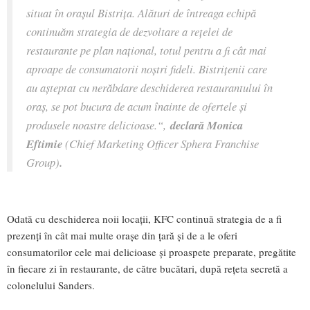
situat în oraşul Bistriţa.
Alături de întreaga echipă
continuăm strategia de dezvoltare a reţelei de
restaurante pe plan naţional, totul pentru a fi cât mai
aproape de consumatorii noştri fideli. Bistriţenii care
au aşteptat cu nerăbdare deschiderea restaurantului în
oraş, se pot bucura de acum înainte de ofertele şi
produsele noastre delicioase.“,
declară Monica
Eftimie
(Chief Marketing Officer Sphera Franchise
Group)
.
Odată cu deschiderea noii locaţii, KFC continuă strategia de a fi
prezenţi în cât mai multe oraşe din ţară și de a le oferi
consumatorilor cele mai delicioase și proaspete preparate, pregătite
în fiecare zi în restaurante, de către bucătari, după rețeta secretă a
colonelului Sanders.