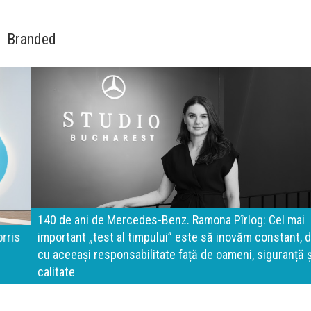
Branded
140 de ani de Mercedes-Benz. Ramona Pîrlog: Cel mai
important „test al timpului” este să inovăm constant, dar
cu aceeași responsabilitate față de oameni, siguranță și
calitate