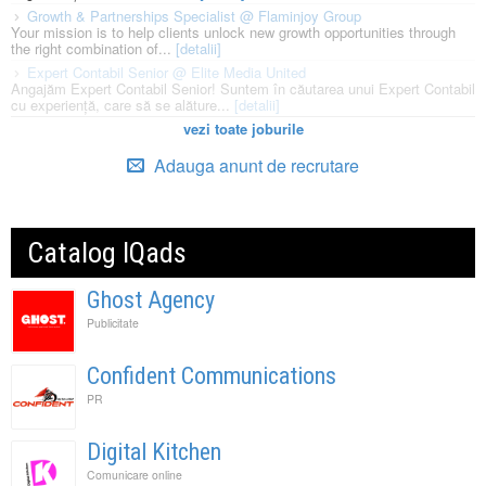
Growth & Partnerships Specialist @ Flaminjoy Group
Your mission is to help clients unlock new growth opportunities through
the right combination of...
[detalii]
Expert Contabil Senior @ Elite Media United
Angajăm Expert Contabil Senior! Suntem în căutarea unui Expert Contabil
cu experiență, care să se alăture...
[detalii]
vezi toate joburile
Adauga anunt de recrutare
Catalog IQads
Ghost Agency
Publicitate
Confident Communications
PR
Digital Kitchen
Comunicare online