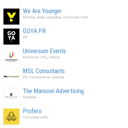
We Are Younger
,
Branding, design, packaging
Comunicare online
GOYA PR
PR
Universum Events
,
Evenimente / BTL
Training
MSL Consultants
,
PR
Consultanta de marketing
The Mansion Advertising
Publicitate
Profero
Comunicare online