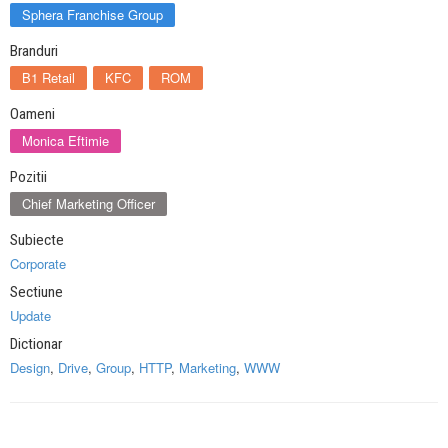
Sphera Franchise Group
Branduri
B1 Retail
KFC
ROM
Oameni
Monica Eftimie
Pozitii
Chief Marketing Officer
Subiecte
Corporate
Sectiune
Update
Dictionar
Design
,
Drive
,
Group
,
HTTP
,
Marketing
,
WWW