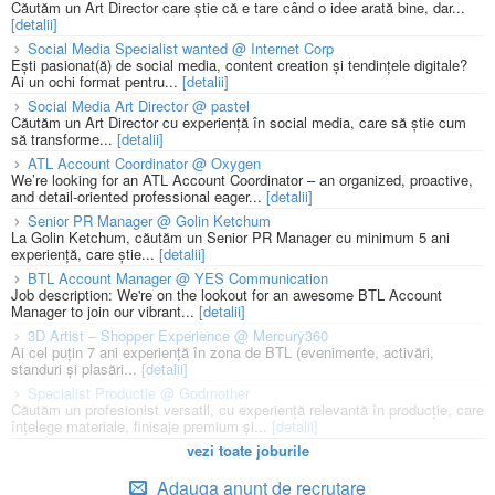
Căutăm un Art Director care știe că e tare când o idee arată bine, dar...
[detalii]
Social Media Specialist wanted @ Internet Corp
Ești pasionat(ă) de social media, content creation și tendințele digitale?
Ai un ochi format pentru...
[detalii]
Social Media Art Director @ pastel
Căutăm un Art Director cu experiență în social media, care să știe cum
să transforme...
[detalii]
ATL Account Coordinator @ Oxygen
We’re looking for an ATL Account Coordinator – an organized, proactive,
and detail-oriented professional eager...
[detalii]
Senior PR Manager @ Golin Ketchum
La Golin Ketchum, căutăm un Senior PR Manager cu minimum 5 ani
experiență, care știe...
[detalii]
BTL Account Manager @ YES Communication
Job description: We're on the lookout for an awesome BTL Account
Manager to join our vibrant...
[detalii]
3D Artist – Shopper Experience @ Mercury360
Ai cel puțin 7 ani experiență în zona de BTL (evenimente, activări,
standuri și plasări...
[detalii]
Specialist Productie @ Godmother
Căutăm un profesionist versatil, cu experiență relevantă în producție, care
înțelege materiale, finisaje premium și...
[detalii]
vezi toate joburile
Adauga anunt de recrutare