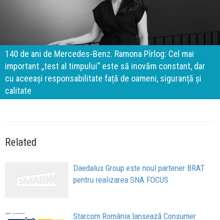
140 de ani de Mercedes-Benz. Ramona Pîrlog: Cel mai
important „test al timpului” este să inovăm constant, dar
cu aceeași responsabilitate față de oameni, siguranță și
calitate
Related
Daedalus Group este noul partener BRAT
pentru realizarea SNA FOCUS
Starcom România lansează Consumer