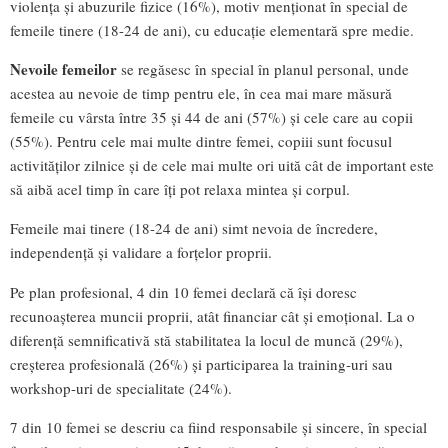
violența și abuzurile fizice (16%), motiv menționat în special de
femeile tinere (18-24 de ani), cu educație elementară spre medie.
Nevoile femeilor
se regăsesc în special în planul personal, unde
acestea au nevoie de timp pentru ele, în cea mai mare măsură
femeile cu vârsta între 35 și 44 de ani (57%) și cele care au copii
(55%). Pentru cele mai multe dintre femei, copiii sunt focusul
activităților zilnice și de cele mai multe ori uită cât de important este
să aibă acel timp în care îți pot relaxa mintea și corpul.
Femeile mai tinere (18-24 de ani) simt nevoia de încredere,
independență și validare a forțelor proprii.
Pe plan profesional, 4 din 10 femei declară că își doresc
recunoașterea muncii proprii, atât financiar cât și emoțional. La o
diferență semnificativă stă stabilitatea la locul de muncă (29%),
creșterea profesională (26%) și participarea la training-uri sau
workshop-uri de specialitate (24%).
7 din 10 femei se descriu ca fiind responsabile și sincere, în special