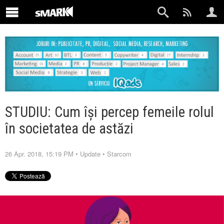
STUDIU: Cum își percep femeile rolul
în societatea de astăzi
26 Apr. 2018, 15:19 PM
•
Update
•
Starcom