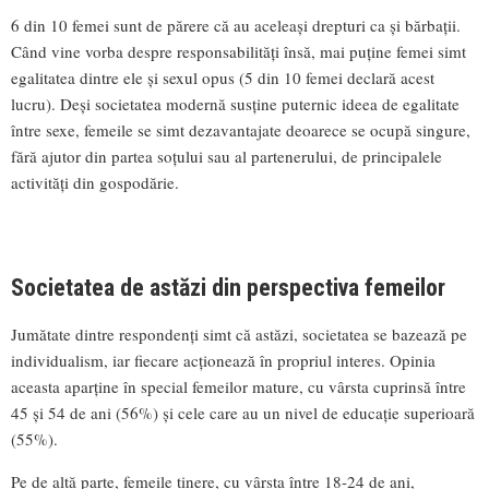
6 din 10 femei sunt de părere că au aceleași drepturi ca și bărbații.
Când vine vorba despre responsabilități însă, mai puține femei simt
egalitatea dintre ele și sexul opus (5 din 10 femei declară acest
lucru). Deși societatea modernă susține puternic ideea de egalitate
între sexe, femeile se simt dezavantajate deoarece se ocupă singure,
fără ajutor din partea soțului sau al partenerului, de principalele
activități din gospodărie.
Societatea de astăzi din perspectiva femeilor
Jumătate dintre respondenți simt că astăzi, societatea se bazează pe
individualism, iar fiecare acționează în propriul interes. Opinia
aceasta aparține în special femeilor mature, cu vârsta cuprinsă între
45 și 54 de ani (56%) și cele care au un nivel de educație superioară
(55%).
Pe de altă parte, femeile tinere, cu vârsta între 18-24 de ani,