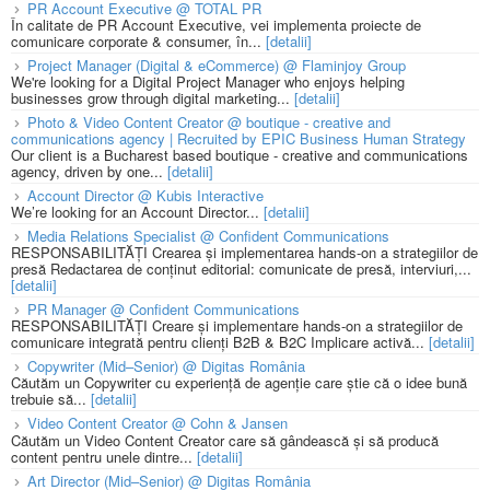
PR Account Executive @ TOTAL PR
În calitate de PR Account Executive, vei implementa proiecte de
comunicare corporate & consumer, în...
[detalii]
Project Manager (Digital & eCommerce) @ Flaminjoy Group
We're looking for a Digital Project Manager who enjoys helping
businesses grow through digital marketing...
[detalii]
Photo & Video Content Creator @ boutique - creative and
communications agency | Recruited by EPIC Business Human Strategy
Our client is a Bucharest based boutique - creative and communications
agency, driven by one...
[detalii]
Account Director @ Kubis Interactive
We’re looking for an Account Director...
[detalii]
Media Relations Specialist @ Confident Communications
RESPONSABILITĂȚI Crearea și implementarea hands-on a strategiilor de
presă Redactarea de conținut editorial: comunicate de presă, interviuri,...
[detalii]
PR Manager @ Confident Communications
RESPONSABILITĂȚI Creare și implementare hands-on a strategiilor de
comunicare integrată pentru clienți B2B & B2C Implicare activă...
[detalii]
Copywriter (Mid–Senior) @ Digitas România
Căutăm un Copywriter cu experiență de agenție care știe că o idee bună
trebuie să...
[detalii]
Video Content Creator @ Cohn & Jansen
Căutăm un Video Content Creator care să gândească și să producă
content pentru unele dintre...
[detalii]
Art Director (Mid–Senior) @ Digitas România