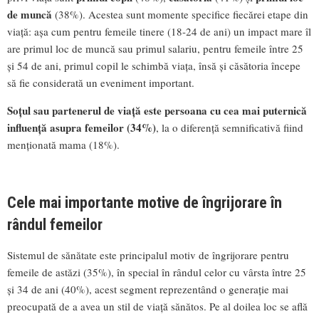
de muncă
(38%). Acestea sunt momente specifice fiecărei etape din
viață: așa cum pentru femeile tinere (18-24 de ani) un impact mare îl
are primul loc de muncă sau primul salariu, pentru femeile între 25
și 54 de ani, primul copil le schimbă viața, însă și căsătoria începe
să fie considerată un eveniment important.
Soțul sau partenerul de viață este persoana cu cea mai puternică
influență asupra femeilor (34%)
, la o diferență semnificativă fiind
menționată mama (18%).
Cele mai importante motive de îngrijorare în
rândul femeilor
Sistemul de sănătate este principalul motiv de îngrijorare pentru
femeile de astăzi (35%), în special în rândul celor cu vârsta între 25
și 34 de ani (40%), acest segment reprezentând o generație mai
preocupată de a avea un stil de viață sănătos. Pe al doilea loc se află