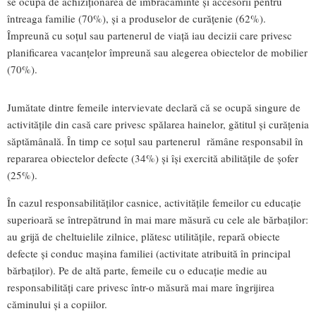
se ocupă de achiziționarea de îmbrăcăminte și accesorii pentru
întreaga familie (70%), și a produselor de curățenie (62%).
Împreună cu soțul sau partenerul de viață iau decizii care privesc
planificarea vacanțelor împreună sau alegerea obiectelor de mobilier
(70%).
Jumătate dintre femeile intervievate declară că se ocupă singure de
activitățile din casă care privesc spălarea hainelor, gătitul și curățenia
săptămânală. În timp ce soțul sau partenerul rămâne responsabil în
repararea obiectelor defecte (34%) și își exercită abilitățile de șofer
(25%).
În cazul responsabilităților casnice, activitățile femeilor cu educație
superioară se întrepătrund în mai mare măsură cu cele ale bărbaților:
au grijă de cheltuielile zilnice, plătesc utilitățile, repară obiecte
defecte și conduc mașina familiei (activitate atribuită în principal
bărbaților). Pe de altă parte, femeile cu o educație medie au
responsabilități care privesc într-o măsură mai mare îngrijirea
căminului și a copiilor.