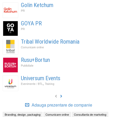
Golin Ketchum
PR
GOYA PR
PR
Tribal Worldwide Romania
Comunicare online
Rusu+Bortun
Publicitate
Universum Events
,
Evenimente / BTL
Training
Adauga prezentare de companie
Branding, design, packaging
Comunicare online
Consultanta de marketing