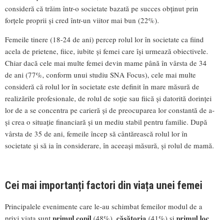
consideră că trăim într-o societate bazată pe succes obținut prin
forțele proprii și cred într-un viitor mai bun (22%).
Femeile tinere (18-24 de ani) percep rolul lor în societate ca fiind
acela de prietene, fiice, iubite și femei care își urmează obiectivele.
Chiar dacă cele mai multe femei devin mame până în vârsta de 34
de ani (77%, conform unui studiu SNA Focus), cele mai multe
consideră că rolul lor în societate este definit în mare măsură de
realizările profesionale, de rolul de soție sau fiică și datorită dorinței
lor de a se concentra pe carieră și de preocuparea lor constantă de a-
și crea o situație financiară și un mediu stabil pentru familie. După
vârsta de 35 de ani, femeile încep să cântărească rolul lor în
societate și să ia în considerare, în aceeași măsură, și rolul de mamă.
Cei mai importanți factori din viața unei femei
Principalele evenimente care le-au schimbat femeilor modul de a
primul copil
căsătoria
primul loc
privi viața sunt
(48%),
(41%) și