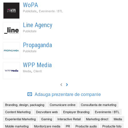
WoPA
,
Publicitate
Evenimente / BTL
Line Agency
Publicitate
Propaganda
Publicitate
WPP Media
,
Media
Clienti
Adauga prezentare de companie
Branding, design, packaging
Comunicare online
Consultanta de marketing
Content Marketing
Dezvoltare web
Employer Branding
Evenimente / BTL
Experiential Marketing
Gaming
Interactive Retail
Marketing direct
Media
Mobile marketing
Monitorizare media
PR
Productie audio
Productie foto