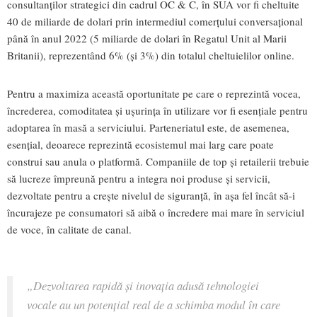
consultanților strategici din cadrul OC & C, în SUA vor fi cheltuite
40 de miliarde de dolari prin intermediul comerțului conversațional
până în anul 2022 (5 miliarde de dolari în Regatul Unit al Marii
Britanii), reprezentând 6% (și 3%) din totalul cheltuielilor online.
Pentru a maximiza această oportunitate pe care o reprezintă vocea,
încrederea, comoditatea și ușurința în utilizare vor fi esențiale pentru
adoptarea în masă a serviciului. Parteneriatul este, de asemenea,
esențial, deoarece reprezintă ecosistemul mai larg care poate
construi sau anula o platformă. Companiile de top și retailerii trebuie
să lucreze împreună pentru a integra noi produse și servicii,
dezvoltate pentru a crește nivelul de siguranță, în așa fel încât să-i
încurajeze pe consumatori să aibă o încredere mai mare în serviciul
de voce, în calitate de canal.
„
Dezvoltarea rapidă și inovația adusă tehnologiei
vocale au un potențial real de a schimba modul în care