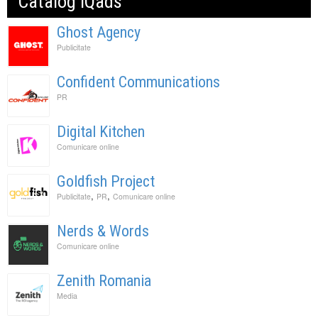
Catalog IQads
Ghost Agency
Publicitate
Confident Communications
PR
Digital Kitchen
Comunicare online
Goldfish Project
,
,
Publicitate
PR
Comunicare online
Nerds & Words
Comunicare online
Zenith Romania
Media