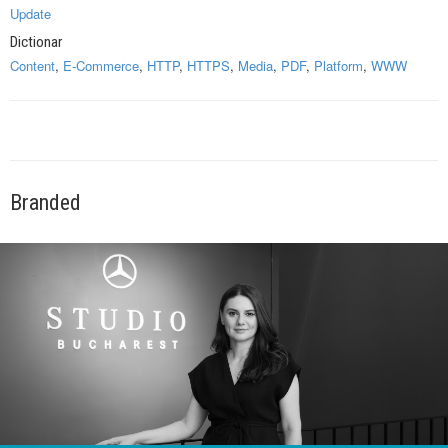
Update
Dictionar
Content
,
E-Commerce
,
HTTP
,
HTTPS
,
Media
,
PDF
,
Platform
,
WWW
Branded