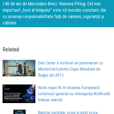
140 de ani de Mercedes-Benz. Ramona Pîrlog: Cel mai
important „test al timpului” este să inovăm constant, dar
cu aceeași responsabilitate față de oameni, siguranță și
calitate
Related
Dan Carter a incheiat un parteneriat cu
MasterCard pentru Cupa Mondiala de
Rugby din 2015
Noile reguli AI în Uniunea Europeană:
conținutul generat cu Inteligența Artificială
trebuie marcat
Bancile centrale, criza si post-criza.