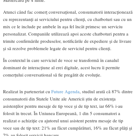
Mastercard pe 4 iunie.
Atunci când fac comerț conversațional, consumatorii interacționează
cu reprezentanți ai serviciului pentru clienți, cu chatboturi sau cu un
mix ce le include pe ambele în așa fel încât primesc un serviciu
personalizat. Companiile utilizează apoi aceste chatboturi pentru a
trimite confirmările produselor, notificările de expediere și de livrare
și să rezolve problemele legate de serviciul pentru clienți.
În contextul în care serviciul de voce se transformă în canalul
dominant de interacțiune al erei digitale, acest lucru îi permite
comerțului conversational să fie pregătit de evoluție.
Realizat în parteneriat cu
Future Agenda
, studiul arată că 87% dintre
consumatorii din Statele Unite ale Americii știu de existența
asistenților pentru mesaje de tip voce și de tip text, iar 66% i-au
folosit în trecut. În Uniunea Europeană, 1 din 5 consumatori a
realizat o achiziție cu ajutorul unui asistent pentru mesaje de tip
voce sau de tip text: 21% au făcut cumpărături, 16% au făcut plăți și
7% au folosit servicii bancare.