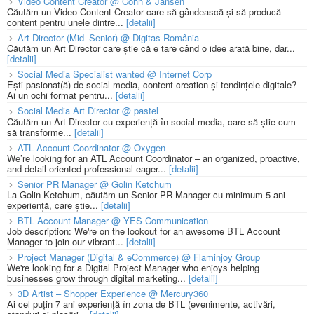
Video Content Creator @ Cohn & Jansen
Căutăm un Video Content Creator care să gândească și să producă
content pentru unele dintre...
[detalii]
Art Director (Mid–Senior) @ Digitas România
Căutăm un Art Director care știe că e tare când o idee arată bine, dar...
[detalii]
Social Media Specialist wanted @ Internet Corp
Ești pasionat(ă) de social media, content creation și tendințele digitale?
Ai un ochi format pentru...
[detalii]
Social Media Art Director @ pastel
Căutăm un Art Director cu experiență în social media, care să știe cum
să transforme...
[detalii]
ATL Account Coordinator @ Oxygen
We’re looking for an ATL Account Coordinator – an organized, proactive,
and detail-oriented professional eager...
[detalii]
Senior PR Manager @ Golin Ketchum
La Golin Ketchum, căutăm un Senior PR Manager cu minimum 5 ani
experiență, care știe...
[detalii]
BTL Account Manager @ YES Communication
Job description: We're on the lookout for an awesome BTL Account
Manager to join our vibrant...
[detalii]
Project Manager (Digital & eCommerce) @ Flaminjoy Group
We're looking for a Digital Project Manager who enjoys helping
businesses grow through digital marketing...
[detalii]
3D Artist – Shopper Experience @ Mercury360
Ai cel puțin 7 ani experiență în zona de BTL (evenimente, activări,