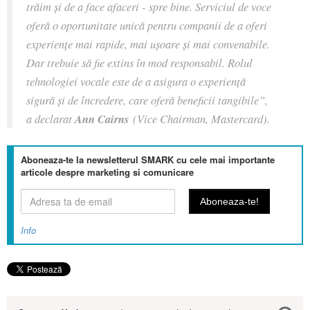
trăim și de a face afaceri - spre bine. Serviciul de voce
oferă o oportunitate unică pentru companii de a oferi
experiențe mai rapide, mai ușoare și mai convenabile.
Dar trebuie să fie extins în mod responsabil. Rolul
tehnologiei vocale este de a asigura o experiență
sigură și de încredere, care oferă beneficii tangibile
”,
a declarat
Ann Cairns
(Vice Chairman, Mastercard).
Aboneaza-te la newsletterul SMARK cu cele mai importante
articole despre marketing si comunicare
Info