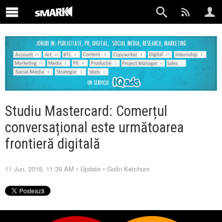
Studiu Mastercard: Comerțul
conversațional este următoarea
frontieră digitală
11 Jun. 2018, 11:39 AM
•
Update
•
Golin Ketchum