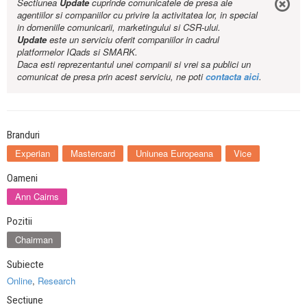
Sectiunea
Update
cuprinde comunicatele de presa ale
agentiilor si companiilor cu privire la activitatea lor, in special
in domeniile comunicarii, marketingului si CSR-ului.
Update
este un serviciu oferit companiilor in cadrul
platformelor IQads si SMARK.
Daca esti reprezentantul unei companii si vrei sa publici un
comunicat de presa prin acest serviciu, ne poti
contacta aici
.
Branduri
Experian
Mastercard
Uniunea Europeana
Vice
Oameni
Ann Cairns
Pozitii
Chairman
Subiecte
Online
,
Research
Sectiune