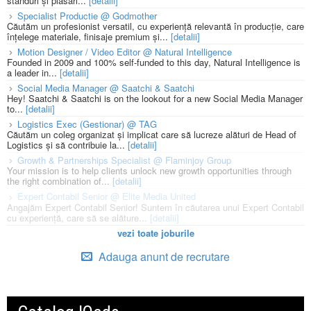
standuri și plasări...
[detalii]
Specialist Productie @ Godmother
Căutăm un profesionist versatil, cu experiență relevantă în producție, care
înțelege materiale, finisaje premium și...
[detalii]
Motion Designer / Video Editor @ Natural Intelligence
Founded in 2009 and 100% self-funded to this day, Natural Intelligence is
a leader in...
[detalii]
Social Media Manager @ Saatchi & Saatchi
Hey! Saatchi & Saatchi is on the lookout for a new Social Media Manager
to...
[detalii]
Logistics Exec (Gestionar) @ TAG
Căutăm un coleg organizat și implicat care să lucreze alături de Head of
Logistics și să contribuie la...
[detalii]
Growth & Partnerships Specialist @ Flaminjoy Group
Your mission is to help clients unlock new growth opportunities through
the right combination of...
[detalii]
Expert Contabil Senior @ Elite Media United
Angajăm Expert Contabil Senior! Suntem în căutarea unui Expert Contabil
cu experiență, care să se alăture...
[detalii]
vezi toate joburile
Adauga anunt de recrutare