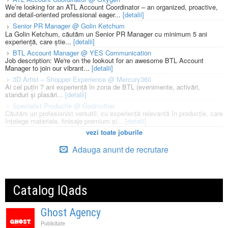
We’re looking for an ATL Account Coordinator – an organized, proactive,
and detail-oriented professional eager...
[detalii]
Senior PR Manager @ Golin Ketchum
La Golin Ketchum, căutăm un Senior PR Manager cu minimum 5 ani
experiență, care știe...
[detalii]
BTL Account Manager @ YES Communication
Job description: We're on the lookout for an awesome BTL Account
Manager to join our vibrant...
[detalii]
3D Artist – Shopper Experience @ Mercury360
Ai cel puțin 7 ani experiență în zona de BTL (evenimente, activări,
standuri și plasări...
[detalii]
Specialist Productie @ Godmother
Căutăm un profesionist versatil, cu experiență relevantă în producție, care
înțelege materiale, finisaje premium și...
[detalii]
vezi toate joburile
Adauga anunt de recrutare
Catalog IQads
Ghost Agency
Publicitate