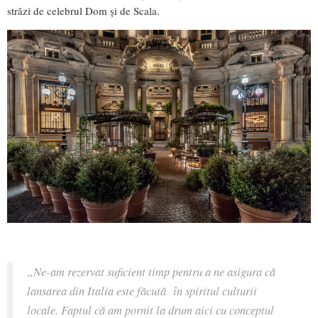
străzi de celebrul Dom și de Scala.
„
Ne-am rezervat suficient timp pentru a ne asigura că
lansarea din Italia este făcută în spiritul culturii
locale. Faptul că am pornit la drum aici cu conceptul