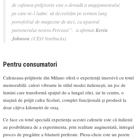
de cafenea-prăjitorie este o dovadă a angajamentului
pe care ni-l luăm: să dezvoltăm pe termen lung
portofoliul de magazine de aici, cu ajutorul
partenerului nostru Percassi
”, a afirmat
Kevin
Johnson
(CEO Starbucks).
Pentru consumatori
Cafeneaua-prăjitorie din Milano oferă o experiență imersivă cu totul
memorabilă: culori vibrante în stilul modei italienești, un joc de
lumini care transformă spațiul de-a lungul zilei, iar în centru, o
mașină de prăjit cafea Scolari, complet funcțională și produsă la
doar câțiva kilometri de oraș.
Ce face cu totul specială experiența acestei cafenele este că italienii
au posibilitatea de a experimenta, prin realitate augmentată, întregul
proces de pregătire a băuturii preferate. Piesa-cheie este un perete