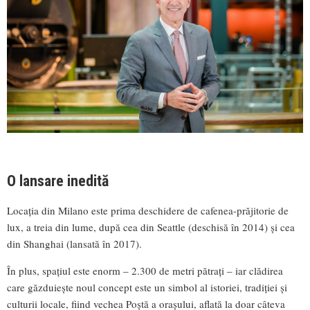
O lansare inedită
Locația din Milano este prima deschidere de cafenea-prăjitorie de
lux, a treia din lume, după cea din Seattle (deschisă în 2014) și cea
din Shanghai (lansată în 2017).
În plus, spațiul este enorm – 2.300 de metri pătrați – iar clădirea
care găzduiește noul concept este un simbol al istoriei, tradiției și
culturii locale, fiind vechea Poștă a orașului, aflată la doar câteva