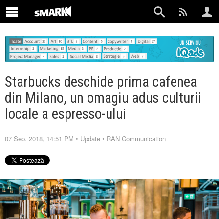
Starbucks deschide prima cafenea
din Milano, un omagiu adus culturii
locale a espresso-ului
07 Sep. 2018, 14:51 PM
•
Update
•
RAN Communication