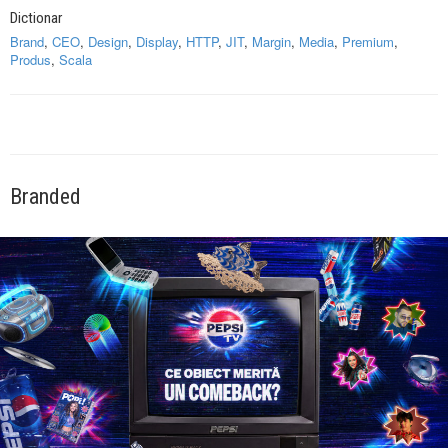
Dictionar
Brand
,
CEO
,
Design
,
Display
,
HTTP
,
JIT
,
Margin
,
Media
,
Premium
,
Produs
,
Scala
Branded