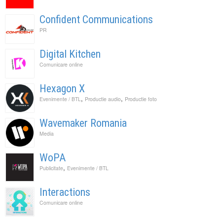
Confident Communications
PR
Digital Kitchen
Comunicare online
Hexagon X
,
,
Evenimente / BTL
Productie audio
Productie foto
Wavemaker Romania
Media
WoPA
,
Publicitate
Evenimente / BTL
Interactions
Comunicare online