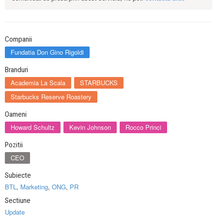
Companii
Fundatia Don Gino Rigoldi
Branduri
Academia La Scala
STARBUCKS
Starbucks Reserve Roastery
Oameni
Howard Schultz
Kevin Johnson
Rocco Princi
Pozitii
CEO
Subiecte
BTL
,
Marketing
,
ONG
,
PR
Sectiune
Update