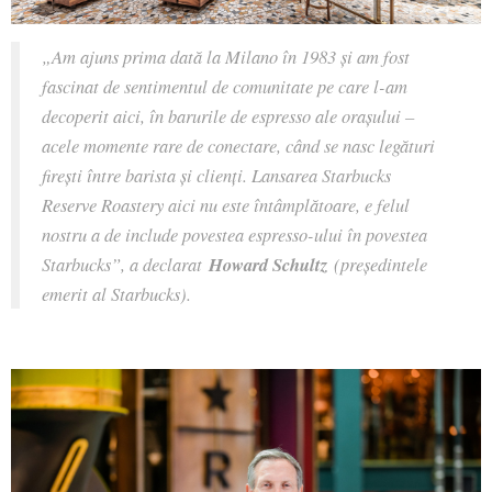
„Am ajuns prima dată la Milano în 1983 și am fost
fascinat de sentimentul de comunitate pe care l-am
decoperit aici, în barurile de espresso ale orașului –
acele momente rare de conectare, când se nasc legături
firești între barista și clienți. Lansarea Starbucks
Reserve Roastery aici nu este întâmplătoare, e felul
nostru a de include povestea espresso-ului în povestea
Starbucks”,
a declarat
Howard Schultz
(președintele
emerit al Starbucks).