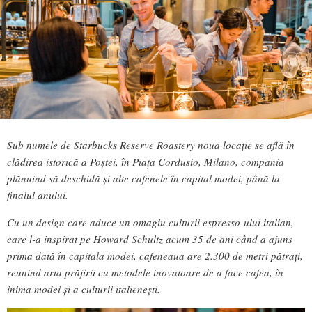
Sub numele de Starbucks Reserve Roastery noua locație se află în
clădirea istorică a Poștei, în Piața Cordusio, Milano, compania
plănuind să deschidă și alte cafenele în capital modei, până la
finalul anului.
Cu un design care aduce un omagiu culturii espresso-ului italian,
care l-a inspirat pe Howard Schultz acum 35 de ani când a ajuns
prima dată în capitala modei, cafeneaua are 2.300 de metri pătrați,
reunind arta prăjirii cu metodele inovatoare de a face cafea, în
inima modei și a culturii italienești.