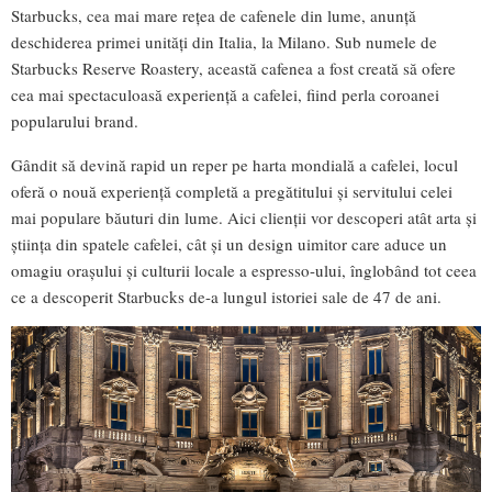
Starbucks, cea mai mare rețea de cafenele din lume, anunță
deschiderea primei unități din Italia, la Milano. Sub numele de
Starbucks Reserve Roastery, această cafenea a fost creată să ofere
cea mai spectaculoasă experiență a cafelei, fiind perla coroanei
popularului brand.
Gândit să devină rapid un reper pe harta mondială a cafelei, locul
oferă o nouă experiență completă a pregătitului și servitului celei
mai populare băuturi din lume. Aici clienții vor descoperi atât arta și
știința din spatele cafelei, cât și un design uimitor care aduce un
omagiu orașului și culturii locale a espresso-ului, înglobând tot ceea
ce a descoperit Starbucks de-a lungul istoriei sale de 47 de ani.