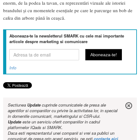
enorm, de la podea la tavan, cu reprezentări vizuale ale istoriei
brandului și cu momentele esențiale pe care le parcurge un bob de
cafea din arbore până în ceașcă.
Aboneaza-te la newsletterul SMARK cu cele mai importante
articole despre marketing si comunicare
Info
Sectiunea
Update
cuprinde comunicatele de presa ale
agentiilor si companiilor cu privire la activitatea lor, in special
in domeniile comunicarii, marketingului si CSR-ului.
Update
este un serviciu oferit companiilor in cadrul
platformelor IQads si SMARK.
Daca esti reprezentantul unei companii si vrei sa publici un
comunicat de presa prin acest serviciu, ne poti
contacta aici
.