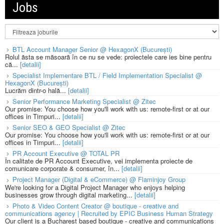
Jobs
BTL Account Manager Senior @ HexagonX (București)
Rolul ăsta se măsoară în ce nu se vede: proiectele care ies bine pentru
că...
[detalii]
Specialist Implementare BTL / Field Implementation Specialist @
HexagonX (București)
Lucrăm dintr-o hală...
[detalii]
Senior Performance Marketing Specialist @ Zitec
Our promise: You choose how you'll work with us: remote-first or at our
offices in Timpuri...
[detalii]
Senior SEO & GEO Specialist @ Zitec
Our promise: You choose how you'll work with us: remote-first or at our
offices in Timpuri...
[detalii]
PR Account Executive @ TOTAL PR
În calitate de PR Account Executive, vei implementa proiecte de
comunicare corporate & consumer, în...
[detalii]
Project Manager (Digital & eCommerce) @ Flaminjoy Group
We're looking for a Digital Project Manager who enjoys helping
businesses grow through digital marketing...
[detalii]
Photo & Video Content Creator @ boutique - creative and
communications agency | Recruited by EPIC Business Human Strategy
Our client is a Bucharest based boutique - creative and communications