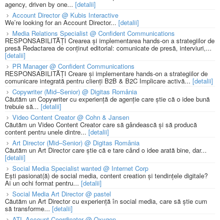
agency, driven by one...
[detalii]
Account Director @ Kubis Interactive
We’re looking for an Account Director...
[detalii]
Media Relations Specialist @ Confident Communications
RESPONSABILITĂȚI Crearea și implementarea hands-on a strategiilor de
presă Redactarea de conținut editorial: comunicate de presă, interviuri,...
[detalii]
PR Manager @ Confident Communications
RESPONSABILITĂȚI Creare și implementare hands-on a strategiilor de
comunicare integrată pentru clienți B2B & B2C Implicare activă...
[detalii]
Copywriter (Mid–Senior) @ Digitas România
Căutăm un Copywriter cu experiență de agenție care știe că o idee bună
trebuie să...
[detalii]
Video Content Creator @ Cohn & Jansen
Căutăm un Video Content Creator care să gândească și să producă
content pentru unele dintre...
[detalii]
Art Director (Mid–Senior) @ Digitas România
Căutăm un Art Director care știe că e tare când o idee arată bine, dar...
[detalii]
Social Media Specialist wanted @ Internet Corp
Ești pasionat(ă) de social media, content creation și tendințele digitale?
Ai un ochi format pentru...
[detalii]
Social Media Art Director @ pastel
Căutăm un Art Director cu experiență în social media, care să știe cum
să transforme...
[detalii]
ATL Account Coordinator @ Oxygen