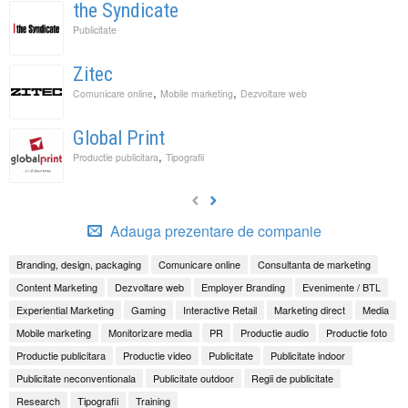
the Syndicate
Publicitate
Zitec
,
,
Comunicare online
Mobile marketing
Dezvoltare web
Global Print
,
Productie publicitara
Tipografii
Adauga prezentare de companie
Branding, design, packaging
Comunicare online
Consultanta de marketing
Content Marketing
Dezvoltare web
Employer Branding
Evenimente / BTL
Experiential Marketing
Gaming
Interactive Retail
Marketing direct
Media
Mobile marketing
Monitorizare media
PR
Productie audio
Productie foto
Productie publicitara
Productie video
Publicitate
Publicitate indoor
Publicitate neconventionala
Publicitate outdoor
Regii de publicitate
Research
Tipografii
Training