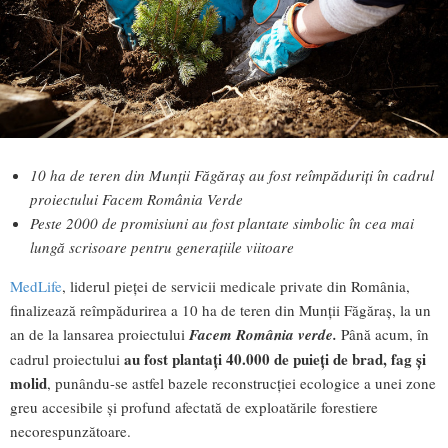
10 ha de teren din Munții Făgăraș au fost reîmpăduriți în cadrul
proiectului Facem România Verde
Peste 2000 de promisiuni au fost plantate simbolic în cea mai
lungă scrisoare pentru generațiile viitoare
MedLife
, liderul pieței de servicii medicale private din România,
finalizează reîmpădurirea a 10 ha de teren din Munții Făgăraș, la un
an de la lansarea proiectului
Facem România verde.
Până acum, în
au fost plantați 40.000 de puieți de brad, fag și
cadrul proiectului
molid
, punându-se astfel bazele reconstrucției ecologice a unei zone
greu accesibile și profund afectată de exploatările forestiere
necorespunzătoare.