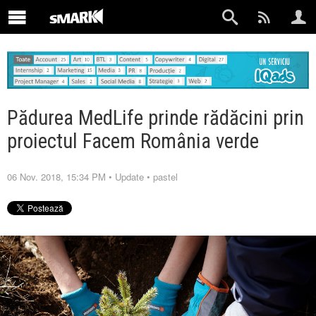
Pădurea MedLife prinde rădăcini prin
proiectul Facem România verde
06 Nov. 2018, 15:34 PM
•
Update
•
pastel