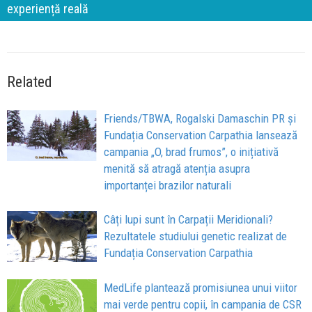
experiență reală
Related
Friends/TBWA, Rogalski Damaschin PR și
Fundația Conservation Carpathia lansează
campania „O, brad frumos”, o inițiativă
menită să atragă atenția asupra
importanței brazilor naturali
Câți lupi sunt în Carpații Meridionali?
Rezultatele studiului genetic realizat de
Fundația Conservation Carpathia
MedLife plantează promisiunea unui viitor
mai verde pentru copii, în campania de CSR