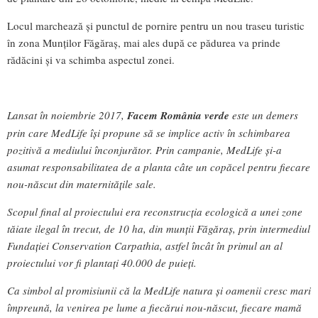
Locul marchează și punctul de pornire pentru un nou traseu turistic
în zona Munților Făgăraș, mai ales după ce pădurea va prinde
rădăcini și va schimba aspectul zonei.
Lansat în noiembrie 2017,
Facem România verde
este un demers
prin care MedLife își propune să se implice activ în schimbarea
pozitivă a mediului înconjurător. Prin campanie, MedLife și-a
asumat responsabilitatea de a planta câte un copăcel pentru fiecare
nou-născut din maternitățile sale.
Scopul final al proiectului era reconstrucția ecologică a unei zone
tăiate ilegal în trecut, de 10 ha, din munții Făgăraș, prin intermediul
Fundației Conservation Carpathia, astfel încât în primul an al
proiectului vor fi plantați 40.000 de puieți.
Ca simbol al promisiunii că la MedLife natura și oamenii cresc mari
împreună, la venirea pe lume a fiecărui nou-născut, fiecare mamă