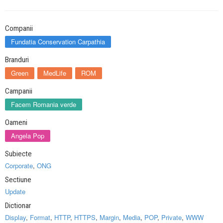
Companii
Fundatia Conservation Carpathia
Branduri
Green
MedLife
ROM
Campanii
Facem Romania verde
Oameni
Angela Pop
Subiecte
Corporate
,
ONG
Sectiune
Update
Dictionar
Display
,
Format
,
HTTP
,
HTTPS
,
Margin
,
Media
,
POP
,
Private
,
WWW