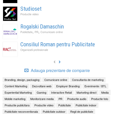
Studioset
Productie video
Rogalski Damaschin
,
,
Publicitate
PR
Comunicare online
Consiliul Roman pentru Publicitate
Organizatii profesionale
Adauga prezentare de companie
Branding, design, packaging
Comunicare online
Consultanta de marketing
Content Marketing
Dezvoltare web
Employer Branding
Evenimente / BTL
Experiential Marketing
Gaming
Interactive Retail
Marketing direct
Media
Mobile marketing
Monitorizare media
PR
Productie audio
Productie foto
Productie publicitara
Productie video
Publicitate
Publicitate indoor
Publicitate neconventionala
Publicitate outdoor
Regii de publicitate