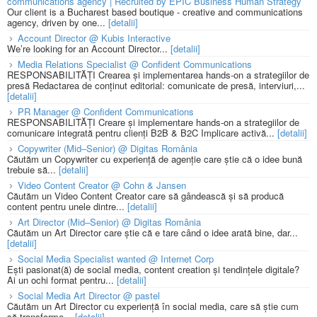
communications agency | Recruited by EPIC Business Human Strategy
Our client is a Bucharest based boutique - creative and communications
agency, driven by one...
[detalii]
Account Director @ Kubis Interactive
We’re looking for an Account Director...
[detalii]
Media Relations Specialist @ Confident Communications
RESPONSABILITĂȚI Crearea și implementarea hands-on a strategiilor de
presă Redactarea de conținut editorial: comunicate de presă, interviuri,...
[detalii]
PR Manager @ Confident Communications
RESPONSABILITĂȚI Creare și implementare hands-on a strategiilor de
comunicare integrată pentru clienți B2B & B2C Implicare activă...
[detalii]
Copywriter (Mid–Senior) @ Digitas România
Căutăm un Copywriter cu experiență de agenție care știe că o idee bună
trebuie să...
[detalii]
Video Content Creator @ Cohn & Jansen
Căutăm un Video Content Creator care să gândească și să producă
content pentru unele dintre...
[detalii]
Art Director (Mid–Senior) @ Digitas România
Căutăm un Art Director care știe că e tare când o idee arată bine, dar...
[detalii]
Social Media Specialist wanted @ Internet Corp
Ești pasionat(ă) de social media, content creation și tendințele digitale?
Ai un ochi format pentru...
[detalii]
Social Media Art Director @ pastel
Căutăm un Art Director cu experiență în social media, care să știe cum
să transforme...
[detalii]