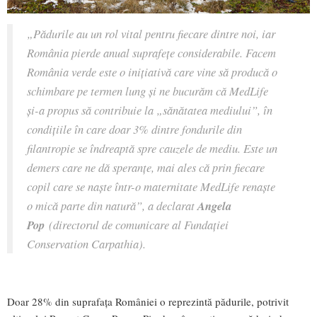
„
Pădurile au un rol vital pentru fiecare dintre noi, iar
România pierde anual suprafețe considerabile. Facem
România verde este o inițiativă care vine să producă o
schimbare pe termen lung și ne bucurăm că MedLife
și-a propus să contribuie la „sănătatea mediului”, în
condițiile în care doar 3% dintre fondurile din
filantropie se îndreaptă spre cauzele de mediu. Este un
demers care ne dă speranțe, mai ales că prin fiecare
copil care se naște într-o maternitate MedLife renaște
o mică parte din natură
”, a declarat
Angela
Pop
(directorul de comunicare al Fundației
Conservation Carpathia).
Doar 28% din suprafața României o reprezintă pădurile, potrivit