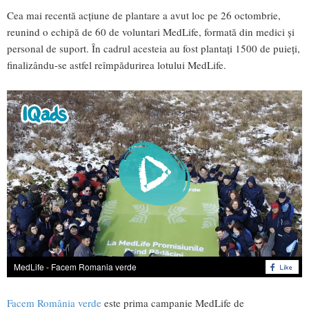
Cea mai recentă acțiune de plantare a avut loc pe 26 octombrie,
reunind o echipă de 60 de voluntari MedLife, formată din medici și
personal de suport. În cadrul acesteia au fost plantați 1500 de puieți,
finalizându-se astfel reîmpădurirea lotului MedLife.
MedLife - Facem Romania verde
Facem România verde
este prima campanie MedLife de