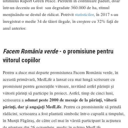
ultimului Raport Green Peace. Pierdem în continuare păduri, doar
într-un deceniu au fost sau degradate 360.000 de ha, ritmul
menținându-se destul de ridicat. Potrivit
statisticilor
, în 2017 s-au
înregistrat o medie 34 de tăieri ilegale, în creștere cu 32% față de
anul anterior.
Facem România verde
- o promisiune pentru
viitorul copiilor
Pentru a duce mai departe promisiunea Facem România verde, în
această primăvară, MedLife a lansat cea mai lungă scrisoare cu
promisiuni pentru generațiile viitoare, invitând astfel părinții și
viitorii părinți să participe în proiect. Astfel, timp de cinci luni,
adunat peste 2000 de mesaje de la părinți, viitorii
scrisoarea a
părinți, dar și angajați MedLife
. Pentru ca promisiunile să prindă
rădăcini, scrisoarea a fost plantată simbolic într-o capsulă a timpului,
în Munții Făgăraș, de către cel mai în vârstă participant la acțiunea
de plantare din 26 octombrie, medic în echipa MedLife.