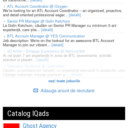
ATL Account Coordinator @ Oxygen
We’re looking for an ATL Account Coordinator – an organized, proactive,
and detail-oriented professional eager...
[detalii]
Senior PR Manager @ Golin Ketchum
La Golin Ketchum, căutăm un Senior PR Manager cu minimum 5 ani
experiență, care știe...
[detalii]
BTL Account Manager @ YES Communication
Job description: We're on the lookout for an awesome BTL Account
Manager to join our vibrant...
[detalii]
3D Artist – Shopper Experience @ Mercury360
Ai cel puțin 7 ani experiență în zona de BTL (evenimente, activări,
standuri și plasări...
[detalii]
Specialist Productie @ Godmother
Căutăm un profesionist versatil, cu experiență relevantă în producție, care
înțelege materiale, finisaje premium și...
[detalii]
vezi toate joburile
Adauga anunt de recrutare
Catalog IQads
Ghost Agency