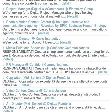
comunicare corporate & consumer, în...
[detalii]
Project Manager (Digital & eCommerce) @ Flaminjoy Group
We're looking for a Digital Project Manager who enjoys helping
businesses grow through digital marketing...
[detalii]
Photo & Video Content Creator @ boutique - creative and
communications agency | Recruited by EPIC Business Human Strategy
Our client is a Bucharest based boutique - creative and communications
agency, driven by one...
[detalii]
Account Director @ Kubis Interactive
We’re looking for an Account Director...
[detalii]
Media Relations Specialist @ Confident Communications
RESPONSABILITĂȚI Crearea și implementarea hands-on a strategiilor de
presă Redactarea de conținut editorial: comunicate de presă, interviuri,...
[detalii]
PR Manager @ Confident Communications
RESPONSABILITĂȚI Creare și implementare hands-on a strategiilor de
comunicare integrată pentru clienți B2B & B2C Implicare activă...
[detalii]
Copywriter (Mid–Senior) @ Digitas România
Căutăm un Copywriter cu experiență de agenție care știe că o idee bună
trebuie să...
[detalii]
Video Content Creator @ Cohn & Jansen
Căutăm un Video Content Creator care să gândească și să producă
content pentru unele dintre...
[detalii]
Art Director (Mid–Senior) @ Digitas România
Căutăm un Art Director care știe că e tare când o idee arată bine, dar...
[detalii]