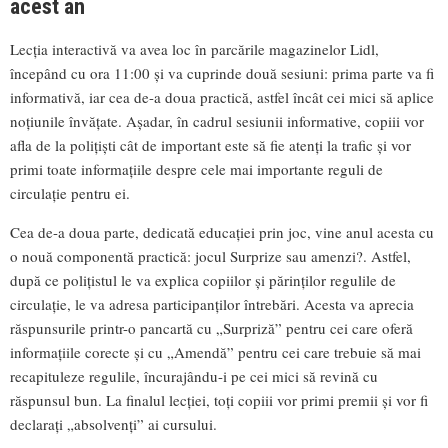
acest an
Lecția interactivă va avea loc în parcările magazinelor Lidl,
începând cu ora 11:00 și va cuprinde două sesiuni: prima parte va fi
informativă, iar cea de-a doua practică, astfel încât cei mici să aplice
noțiunile învățate. Așadar, în cadrul sesiunii informative, copiii vor
afla de la polițiști cât de important este să fie atenți la trafic și vor
primi toate informațiile despre cele mai importante reguli de
circulație pentru ei.
Cea de-a doua parte, dedicată educației prin joc, vine anul acesta cu
o nouă componentă practică: jocul Surprize sau amenzi?. Astfel,
după ce polițistul le va explica copiilor și părinților regulile de
circulație, le va adresa participanților întrebări. Acesta va aprecia
răspunsurile printr-o pancartă cu „Surpriză” pentru cei care oferă
informațiile corecte și cu „Amendă” pentru cei care trebuie să mai
recapituleze regulile, încurajându-i pe cei mici să revină cu
răspunsul bun. La finalul lecției, toți copiii vor primi premii și vor fi
declarați „absolvenți” ai cursului.