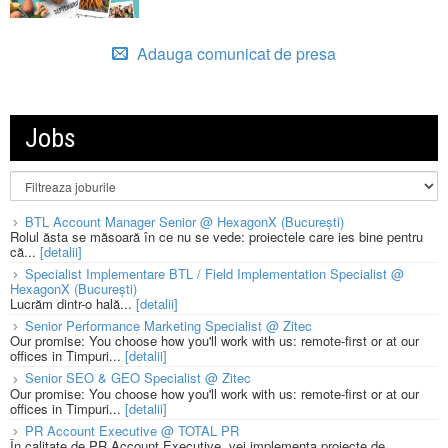
Adauga comunicat de presa
Jobs
BTL Account Manager Senior @ HexagonX (București)
Rolul ăsta se măsoară în ce nu se vede: proiectele care ies bine pentru
că...
[detalii]
Specialist Implementare BTL / Field Implementation Specialist @
HexagonX (București)
Lucrăm dintr-o hală...
[detalii]
Senior Performance Marketing Specialist @ Zitec
Our promise: You choose how you'll work with us: remote-first or at our
offices in Timpuri...
[detalii]
Senior SEO & GEO Specialist @ Zitec
Our promise: You choose how you'll work with us: remote-first or at our
offices in Timpuri...
[detalii]
PR Account Executive @ TOTAL PR
În calitate de PR Account Executive, vei implementa proiecte de