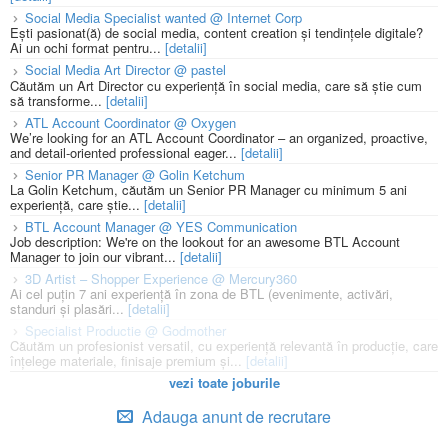
Social Media Specialist wanted @ Internet Corp
Ești pasionat(ă) de social media, content creation și tendințele digitale?
Ai un ochi format pentru...
[detalii]
Social Media Art Director @ pastel
Căutăm un Art Director cu experiență în social media, care să știe cum
să transforme...
[detalii]
ATL Account Coordinator @ Oxygen
We’re looking for an ATL Account Coordinator – an organized, proactive,
and detail-oriented professional eager...
[detalii]
Senior PR Manager @ Golin Ketchum
La Golin Ketchum, căutăm un Senior PR Manager cu minimum 5 ani
experiență, care știe...
[detalii]
BTL Account Manager @ YES Communication
Job description: We're on the lookout for an awesome BTL Account
Manager to join our vibrant...
[detalii]
3D Artist – Shopper Experience @ Mercury360
Ai cel puțin 7 ani experiență în zona de BTL (evenimente, activări,
standuri și plasări...
[detalii]
Specialist Productie @ Godmother
Căutăm un profesionist versatil, cu experiență relevantă în producție, care
înțelege materiale, finisaje premium și...
[detalii]
vezi toate joburile
Adauga anunt de recrutare