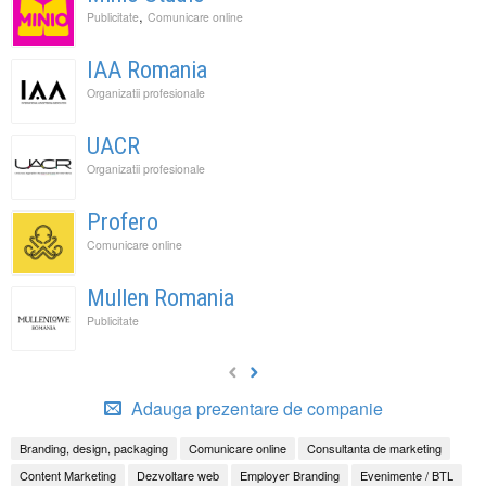
,
Publicitate
Comunicare online
IAA Romania
Organizatii profesionale
UACR
Organizatii profesionale
Profero
Comunicare online
Mullen Romania
Publicitate
Adauga prezentare de companie
Branding, design, packaging
Comunicare online
Consultanta de marketing
Content Marketing
Dezvoltare web
Employer Branding
Evenimente / BTL