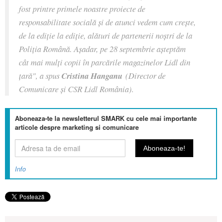
fost printre primele noastre proiecte de
responsabilitate socială și de atunci vedem cum crește,
de la ediție la ediție, alături de partenerii noștri de la
Poliția Română. Așadar, pe 28 septembrie așteptăm
cât mai mulți copii în parcările magazinelor Lidl din
țară", a spus
Cristina Hanganu
(Director de
Comunicare și CSR Lidl România).
Aboneaza-te la newsletterul SMARK cu cele mai importante
articole despre marketing si comunicare
Info