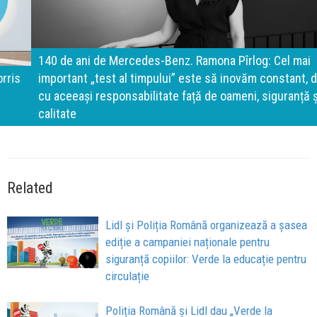
140 de ani de Mercedes-Benz. Ramona Pîrlog: Cel mai
important „test al timpului” este să inovăm constant, dar
cu aceeași responsabilitate față de oameni, siguranță și
calitate
Related
Lidl și Poliția Română organizează a șasea
ediție a campaniei naționale pentru
siguranță copiilor: Verde la educație pentru
circulație
Poliția Română și Lidl dau „Verde la