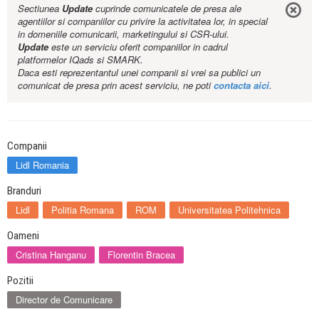
Sectiunea
Update
cuprinde comunicatele de presa ale
agentiilor si companiilor cu privire la activitatea lor, in special
in domeniile comunicarii, marketingului si CSR-ului.
Update
este un serviciu oferit companiilor in cadrul
platformelor IQads si SMARK.
Daca esti reprezentantul unei companii si vrei sa publici un
comunicat de presa prin acest serviciu, ne poti
contacta aici
.
Companii
Lidl Romania
Branduri
Lidl
Politia Romana
ROM
Universitatea Politehnica
Oameni
Cristina Hanganu
Florentin Bracea
Pozitii
Director de Comunicare