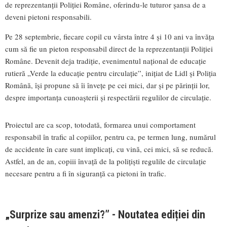
de reprezentanții Poliției Române, oferindu-le tuturor șansa de a
deveni pietoni responsabili.
Pe 28 septembrie, fiecare copil cu vârsta între 4 și 10 ani va învăța
cum să fie un pieton responsabil direct de la reprezentanții Poliției
Române. Devenit deja tradiție, evenimentul național de educație
rutieră „Verde la educație pentru circulație”, inițiat de Lidl și Poliția
Română, își propune să îi învețe pe cei mici, dar și pe părinții lor,
despre importanța cunoașterii și respectării regulilor de circulație.
Proiectul are ca scop, totodată, formarea unui comportament
responsabil în trafic al copiilor, pentru ca, pe termen lung, numărul
de accidente în care sunt implicați, cu vină, cei mici, să se reducă.
Astfel, an de an, copiii învață de la polițiști regulile de circulație
necesare pentru a fi în siguranță ca pietoni în trafic.
„Surprize sau amenzi?” - Noutatea ediției din