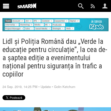
Lidl și Poliția Română dau „Verde la
educație pentru circulație”, la cea de-
a șaptea ediție a evenimentului
național pentru siguranța în trafic a
copiilor
24 Sep. 2019, 14:25 PM
•
Update
•
Golin Ketchum