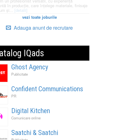
m un profesionist versatil, cu experiență
ntă în producție, care înțelege materiale, finisaje
um și...
[detalii]
vezi toate joburile
Adauga anunt de recrutare
atalog IQads
Ghost Agency
Publicitate
Confident Communications
PR
Digital Kitchen
Comunicare online
Saatchi & Saatchi
Publicitate