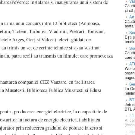
Vi
areaPeVerde: instalarea si inaugurarea unui sistem de
Căută
și să
Art
Căută
 in urma unui concurs intre 12 biblioteci (Aninoasa,
arată 
etoiu, Ticleni, Turburea, Vladimir, Pietrari, Tomsani,
Soc
Ești 
detele Arges, Gorj si Valcea), elevii ghidati de
tendin
 au trimis un set de cerinte tehnice si si-au sustinut
Soc
Căută
nala, patru scoli au transmis un filmulet care promoveaza
care 
AT
We’re
organi
eager
cu finantarea companiei CEZ Vanzare, cu facilitarea
Se
La Go
ria Musatesti, Biblioteca Publica Musatesti si Edusa
minim
BT
Job d
BTL A
pentru producerea energiei electrice, la o capacitate de
3D 
turilor la factura de energie electrica, fiabilitatea
Ai ce
(eveni
jurator prin reducerea gradului de poluare la zero si
Spe