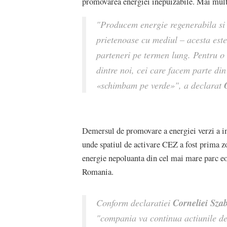
promovarea energiei inepuizabile. Mai multe 
"Producem energie regenerabila si 
prietenoase cu mediul – acesta est
parteneri pe termen lung. Pentru o 
dintre noi, cei care facem parte din
«schimbam pe verde»", a declarat
Demersul de promovare a energiei verzi a in
unde spatiul de activare CEZ a fost prima z
energie nepoluanta din cel mai mare parc e
Romania.
Corneliei Sza
Conform declaratiei
"compania va continua actiunile de 