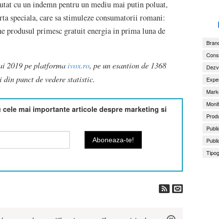
ebutat cu un indemn pentru un mediu mai putin poluat,
rta speciala, care sa stimuleze consumatorii romani:
ne produsul primesc gratuit energia in prima luna de
Brand
Consu
mai 2019 pe platforma
ivox.ro
, pe un esantion de 1368
Dezv
 din punct de vedere statistic.
Exper
Marke
Monit
cele mai importante articole despre marketing si
Produ
Publi
Publi
Tipog