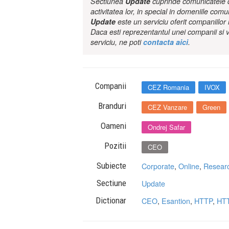
Sectiunea
Update
cuprinde comunicatele de
activitatea lor, in special in domeniile comu
Update
este un serviciu oferit companiilo
Daca esti reprezentantul unei companii si v
serviciu, ne poti
contacta aici
.
Companii
CEZ Romania
IVOX
Branduri
CEZ Vanzare
Green
Oameni
Ondrej Safar
Pozitii
CEO
Subiecte
Corporate
,
Online
,
Resear
Sectiune
Update
Dictionar
CEO
,
Esantion
,
HTTP
,
HT