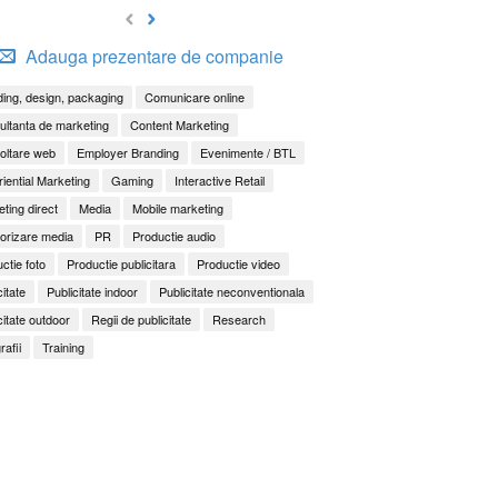
Adauga prezentare de companie
ing, design, packaging
Comunicare online
ltanta de marketing
Content Marketing
oltare web
Employer Branding
Evenimente / BTL
iential Marketing
Gaming
Interactive Retail
ting direct
Media
Mobile marketing
orizare media
PR
Productie audio
ctie foto
Productie publicitara
Productie video
citate
Publicitate indoor
Publicitate neconventionala
citate outdoor
Regii de publicitate
Research
rafii
Training