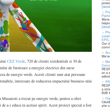
proie
[detali
Pro
Flami
We're
helpi
[detali
Pho
creat
EPIC 
Our c
commu
Acc
We’re
sului
CEZ Verde
, 720 de clienti rezidentiali si 30 de
Med
Comm
ului de furnizare a energiei electrice din surse
RESPO
on a 
rea de energie verde. Acesti clienti sunt atat persoane
editor
stenabile, interesate de reducerea impactului business-ului
PR
RESPO
a stra
B2B &
 Musatesti a trecut pe energie verde, pentru a oferi
Cop
Căută
de a-i educa in acelasi spirit. Acest proiect special a fost
știe c