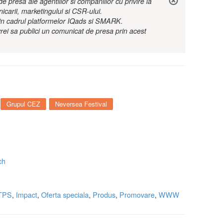
 presa ale agentiilor si companiilor cu privire la
nicarii, marketingului si CSR-ului.
r in cadrul platformelor IQads si SMARK.
rei sa publici un comunicat de presa prin acest
Grupul CEZ
Neversea Festival
ch
TPS
,
Impact
,
Oferta speciala
,
Produs
,
Promovare
,
WWW