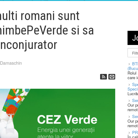
multi romani sunt
chimbePeVerde si sa
J
inconjurator
 Damaschin
BT
(Bucu
Rolul
care 
Spe
Speci
Lucră
Sen
Our p
remote
Se
Our p
remote
PR
În ca