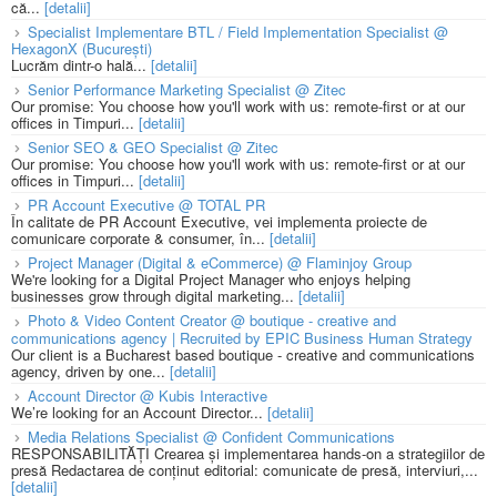
că...
[detalii]
Specialist Implementare BTL / Field Implementation Specialist @
HexagonX (București)
Lucrăm dintr-o hală...
[detalii]
Senior Performance Marketing Specialist @ Zitec
Our promise: You choose how you'll work with us: remote-first or at our
offices in Timpuri...
[detalii]
Senior SEO & GEO Specialist @ Zitec
Our promise: You choose how you'll work with us: remote-first or at our
offices in Timpuri...
[detalii]
PR Account Executive @ TOTAL PR
În calitate de PR Account Executive, vei implementa proiecte de
comunicare corporate & consumer, în...
[detalii]
Project Manager (Digital & eCommerce) @ Flaminjoy Group
We're looking for a Digital Project Manager who enjoys helping
businesses grow through digital marketing...
[detalii]
Photo & Video Content Creator @ boutique - creative and
communications agency | Recruited by EPIC Business Human Strategy
Our client is a Bucharest based boutique - creative and communications
agency, driven by one...
[detalii]
Account Director @ Kubis Interactive
We’re looking for an Account Director...
[detalii]
Media Relations Specialist @ Confident Communications
RESPONSABILITĂȚI Crearea și implementarea hands-on a strategiilor de
presă Redactarea de conținut editorial: comunicate de presă, interviuri,...
[detalii]