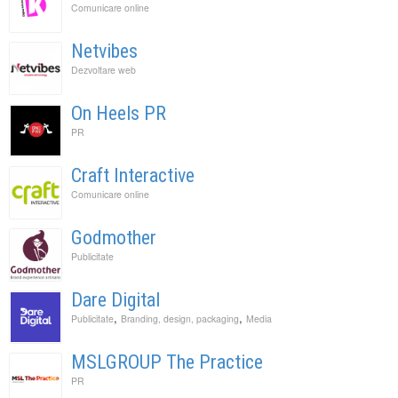
Comunicare online
Netvibes
Dezvoltare web
On Heels PR
PR
Craft Interactive
Comunicare online
Godmother
Publicitate
Dare Digital
,
,
Publicitate
Branding, design, packaging
Media
MSLGROUP The Practice
PR