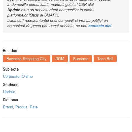
in domeniile comunicarii, marketingului si CSR-ului.
Update
este un serviciu oferit companiilor in cadrul
platformelor IQads si SMARK.
Daca esti reprezentantul unei companii si vrei sa publici un
comunicat de presa prin acest serviciu, ne poti
contacta aici
.
Branduri
Baneasa Shopping City
ROM
Supreme
Taco Bell
Subiecte
Corporate
,
Online
Sectiune
Update
Dictionar
Brand
,
Produs
,
Rate