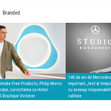
Branded
140 de ani de Mercedes-Benz. Ramona Pîrlog: Cel mai
important „test al timpului” este să inovăm constant, dar
cu aceeași responsabilitate față de oameni, siguranță și
calitate