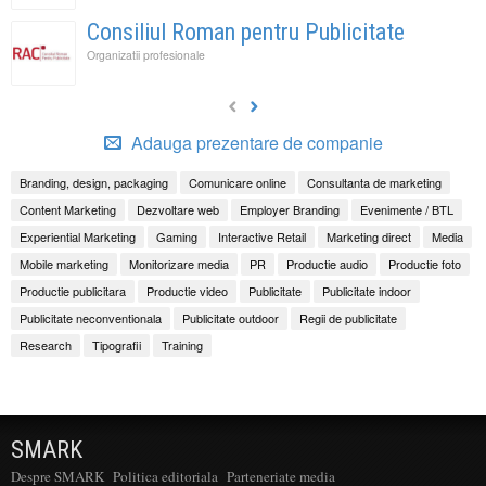
Consiliul Roman pentru Publicitate
Organizatii profesionale
Adauga prezentare de companie
Branding, design, packaging
Comunicare online
Consultanta de marketing
Content Marketing
Dezvoltare web
Employer Branding
Evenimente / BTL
Experiential Marketing
Gaming
Interactive Retail
Marketing direct
Media
Mobile marketing
Monitorizare media
PR
Productie audio
Productie foto
Productie publicitara
Productie video
Publicitate
Publicitate indoor
Publicitate neconventionala
Publicitate outdoor
Regii de publicitate
Research
Tipografii
Training
SMARK
Despre SMARK
Politica editoriala
Parteneriate media