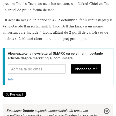
precum Taco`n Taco, un taco într-un taco, sau Naked Chicken Taco,
un snițel de pui în forma de taco.
Cu această ocazie, în perioada 4-12 octombrie, fanii sunt așteptați la
#zileletacobell în restaurantele Taco Bell din țară, cu un meniu
aniversar, care include 4 tacos, alături de 2 porții de cartofi sau de
nachos și 2 băuturi răcoritoare, la un preț promoțional.
Aboneaza-te la newsletterul SMARK cu cele mai importante
articole despre marketing si comunicare
Info
Sectiunea
Update
cuprinde comunicatele de presa ale
agentiilor si companiilor cu privire la activitatea lor, in special