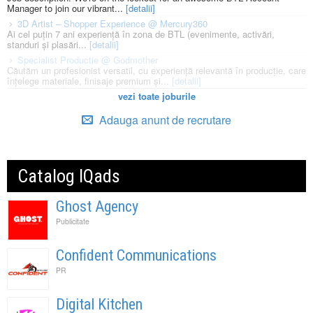
Manager to join our vibrant...
[detalii]
3D Artist – Shopper Experience @ Mercury360
Ai cel puțin 7 ani experiență în zona de BTL (evenimente, activări,
standuri și plasări...
[detalii]
Specialist Productie @ Godmother
Căutăm un profesionist versatil, cu experiență relevantă în producție, care
înțelege materiale, finisaje premium și...
[detalii]
vezi toate joburile
Adauga anunt de recrutare
Catalog IQads
Ghost Agency
Publicitate
Confident Communications
PR
Digital Kitchen