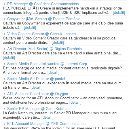
PR Manager @ Confident Communications
RESPONSABILITĂȚI Creare și implementare hands-on a strategiilor de
comunicare integrată pentru clienți B2B & B2C Implicare activă...
[detalii]
Copywriter (Mid–Senior) @ Digitas România
Căutăm un Copywriter cu experiență de agenție care știe că o idee bună
trebuie să...
[detalii]
Video Content Creator @ Cohn & Jansen
Căutăm un Video Content Creator care să gândească și să producă
content pentru unele dintre...
[detalii]
Art Director (Mid–Senior) @ Digitas România
Căutăm un Art Director care știe că e tare când o idee arată bine, dar...
[detalii]
Social Media Specialist wanted @ Internet Corp
Ești pasionat(ă) de social media, content creation și tendințele digitale?
Ai un ochi format pentru...
[detalii]
Social Media Art Director @ pastel
Căutăm un Art Director cu experiență în social media, care să știe cum
să transforme...
[detalii]
ATL Account Coordinator @ Oxygen
We’re looking for an ATL Account Coordinator – an organized, proactive,
and detail-oriented professional eager...
[detalii]
Senior PR Manager @ Golin Ketchum
La Golin Ketchum, căutăm un Senior PR Manager cu minimum 5 ani
experiență, care știe...
[detalii]
BTL Account Manager @ YES Communication
Job description: We're on the lookout for an awesome BTL Account