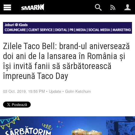
Zilele Taco Bell: brand-ul aniversează
doi ani de la lansarea în România și
își invită fanii să sărbătorească
împreună Taco Day
03 Oct. 2019, 15:55 PM
•
Update
•
Golin Ketchum