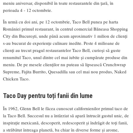
meniu aniversar, disponibil în toate restaurantele din țară, în
perioada 4 - 12 octombrie.
În urmă cu doi ani, pe 12 octombrie, Taco Bell punea pe harta
României primul restaurant, în centrul comercial Băneasa Shopping
City din București, unde până acum aproximativ 1 milion de clienți
s-au bucurat de experiențe culinare inedite. Peste 4 milioane de
clienți au trecut pragul restaurantelor Taco Bell, curioși să guste
renumitul Taco, unul dintre cel mai iubite și cumpărate produse din
meniu. De pe mesele clienților nu puteau să lipsească Crunchwrap
Supreme, Fajita Burrito, Quesadilla sau cel mai nou produs, Naked
Chicken Taco.
Taco Day pentru toți fanii din lume
În 1962, Glenn Bell le făcea cunoscut californienilor primul taco de
la Taco Bell. Succesul nu a întârziat să apară întrucât gustul unic, de
inspirație mexicană, descoperit, redescoperit și îndrăgit de toți fanii,
a străbătut întreaga planetă, ba chiar în diverse forme și arome,