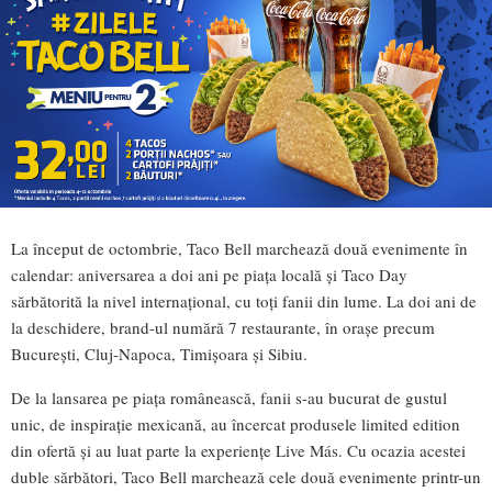
La început de octombrie, Taco Bell marchează două evenimente în
calendar: aniversarea a doi ani pe piața locală și Taco Day
sărbătorită la nivel internațional, cu toți fanii din lume. La doi ani de
la deschidere, brand-ul numără 7 restaurante, în orașe precum
București, Cluj-Napoca, Timișoara și Sibiu.
De la lansarea pe piața românească, fanii s-au bucurat de gustul
unic, de inspirație mexicană, au încercat produsele limited edition
din ofertă și au luat parte la experiențe Live Más. Cu ocazia acestei
duble sărbători, Taco Bell marchează cele două evenimente printr-un