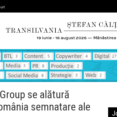
uri
Group se alătură
România semnatare ale
J