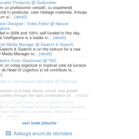
cialist Productie @ Godmother
m un profesionist versatil, cu experiență
ntă în producție, care înțelege materiale, finisaje
um și...
[detalii]
ion Designer / Video Editor @ Natural
igence
ed in 2009 and 100% self-funded to this day,
l Intelligence is a leader in...
[detalii]
cial Media Manager @ Saatchi & Saatchi
Saatchi & Saatchi is on the lookout for a new
l Media Manager to...
[detalii]
istics Exec (Gestionar) @ TAG
m un coleg organizat și implicat care să lucreze
i de Head of Logistics și să contribuie la...
i]
wth & Partnerships Specialist @ Flaminjoy
p
mission is to help clients unlock new growth
unities through the right combination of...
[detalii]
ert Contabil Senior @ Elite Media United
ăm Expert Contabil Senior! Suntem în căutarea
Expert Contabil cu experiență, care să se
e...
[detalii]
vezi toate joburile
Adauga anunt de recrutare