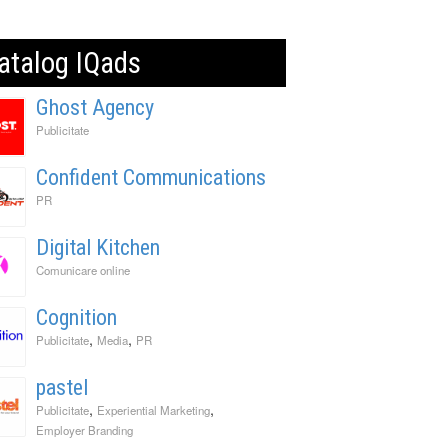
atalog IQads
Ghost Agency
Publicitate
Confident Communications
PR
Digital Kitchen
Comunicare online
Cognition
,
,
Publicitate
Media
PR
pastel
,
,
Publicitate
Experiential Marketing
Employer Branding