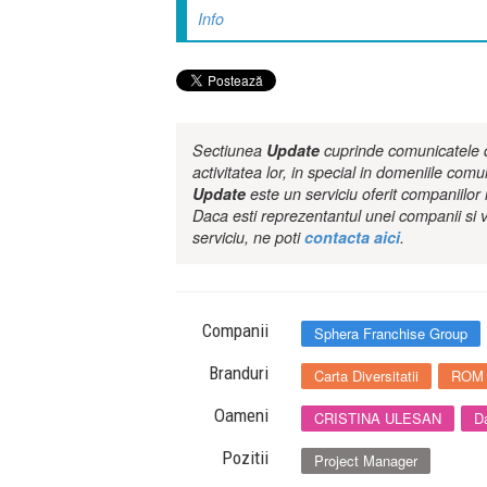
Info
Sectiunea
Update
cuprinde comunicatele de
activitatea lor, in special in domeniile comu
Update
este un serviciu oferit companiilo
Daca esti reprezentantul unei companii si v
serviciu, ne poti
contacta aici
.
Companii
Sphera Franchise Group
Branduri
Carta Diversitatii
ROM
Oameni
CRISTINA ULESAN
D
Pozitii
Project Manager