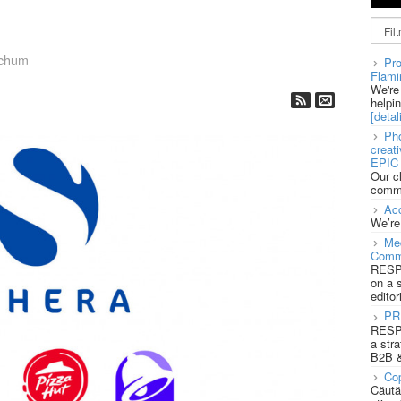
tchum
Pro
Flami
We're
helpi
[detali
Pho
creat
EPIC 
Our c
commu
Acc
We’re
Med
Comm
RESPO
on a 
editor
PR
RESPO
a stra
B2B &
Cop
Căută