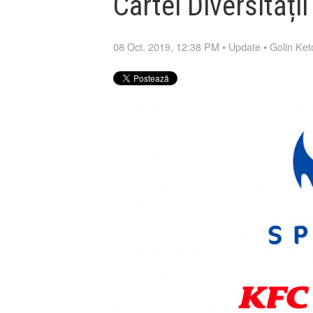
Cartei Diversității
08 Oct. 2019, 12:38 PM
•
Update
•
Golin Ke