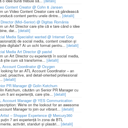
ă o idee bună trebuie să...
[detalii]
deo Content Creator @ Cohn & Jansen
m un Video Content Creator care să gândească
 producă content pentru unele dintre...
[detalii]
 Director (Mid–Senior) @ Digitas România
m un Art Director care știe că e tare când o idee
bine, dar...
[detalii]
ial Media Specialist wanted @ Internet Corp
pasionat(ă) de social media, content creation și
țele digitale? Ai un ochi format pentru...
[detalii]
ial Media Art Director @ pastel
m un Art Director cu experiență în social media,
să știe cum să transforme...
[detalii]
L Account Coordinator @ Oxygen
 looking for an ATL Account Coordinator – an
zed, proactive, and detail-oriented professional
...
[detalii]
nior PR Manager @ Golin Ketchum
lin Ketchum, căutăm un Senior PR Manager cu
um 5 ani experiență, care știe...
[detalii]
L Account Manager @ YES Communication
escription: We're on the lookout for an awesome
ccount Manager to join our vibrant...
[detalii]
Artist – Shopper Experience @ Mercury360
l puțin 7 ani experiență în zona de BTL
mente, activări, standuri și plasări...
[detalii]