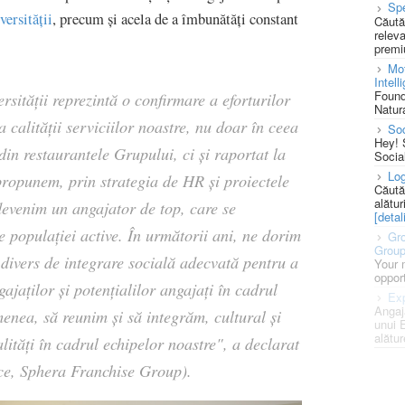
Spe
versității
, precum și acela de a îmbunătăți constant
Căută
releva
premi
Mot
Intell
Found
rsității reprezintă o confirmare a eforturilor
Natura
 calității serviciilor noastre, nu doar în ceea
So
Hey! 
din restaurantele Grupului, ci și raportat la
Socia
Log
propunem, prin strategia de HR și proiectele
Căută
alătur
devenim un angajator de top, care se
[detali
e populației active. În următorii ani, ne dorim
Gro
Grou
divers de integrare socială adecvată pentru a
Your 
opport
jaților și potențialilor angajați în cadrul
Exp
Angaj
enea, să reunim și să integrăm, cultural și
unui 
alătur
alități în cadrul echipelor noastre", a declarat
ce, Sphera Franchise Group).