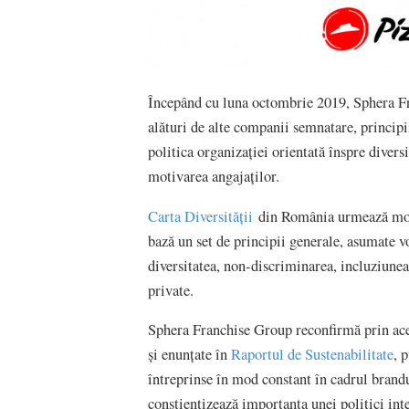
Începând cu luna octombrie 2019, Sphera Fr
alături de alte companii semnatare, princip
politica organizației orientată înspre diversi
motivarea angajaților.
Carta Diversității
din România urmează model
bază un set de principii generale, asumate 
diversitatea, non-discriminarea, incluziunea 
private.
Sphera Franchise Group reconfirmă prin acea
și enunțate în
Raportul de Sustenabilitate
, 
întreprinse în mod constant în cadrul brand
conștientizează importanța unei politici inte