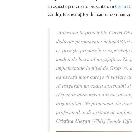
a respecta principiile prezentate în
Carta Di
condițiile angajaților din cadrul companiei.
"Aderarea la principiile Cartei Dive
dedicate permanentei îmbunătățiri a
ce privește produsele și experiența 
mediul de lucru al angajaților. Ne 
implementate la nivel de Grup, să 
adresează unor categorii variate al
să asigurăm un cadru sustenabil și 
răspunde unor nevoi diverse ale anga
organizației. Ne propunem, de asem
profesional, o diversitate de națion
Cristina Uleșan
(Chief People Offi