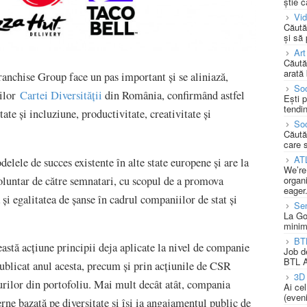
știe c
Vi
Căută
și să
Art
Căută
arată 
anchise Group face un pas important și se aliniază,
Soc
iilor
Cartei Diversității
din România, confirmând astfel
Ești 
tendin
tate și incluziune, productivitate, creativitate și
Soc
Căută
care 
AT
ele de succes existente în alte state europene și are la
We’re
voluntar de către semnatari, cu scopul de a promova
organi
eager
și egalitatea de șanse în cadrul companiilor de stat și
Se
La Go
minim
BT
stă acțiune principii deja aplicate la nivel de companie
Job d
BTL A
publicat anul acesta, precum și prin acțiunile de CSR
3D 
urilor din portofoliu. Mai mult decât atât, compania
Ai ce
(eveni
rne bazată pe diversitate și își ia angajamentul public de