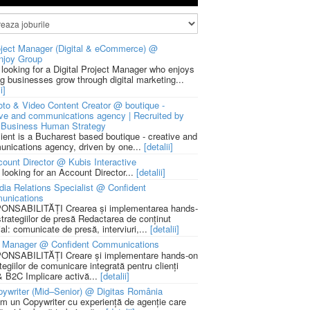
ject Manager (Digital & eCommerce) @
njoy Group
 looking for a Digital Project Manager who enjoys
ng businesses grow through digital marketing...
i]
to & Video Content Creator @ boutique -
ive and communications agency | Recruited by
Business Human Strategy
lient is a Bucharest based boutique - creative and
nications agency, driven by one...
[detalii]
ount Director @ Kubis Interactive
 looking for an Account Director...
[detalii]
ia Relations Specialist @ Confident
unications
NSABILITĂȚI Crearea și implementarea hands-
strategiilor de presă Redactarea de conținut
ial: comunicate de presă, interviuri,...
[detalii]
 Manager @ Confident Communications
NSABILITĂȚI Creare și implementare hands-on
tegiilor de comunicare integrată pentru clienți
 B2C Implicare activă...
[detalii]
ywriter (Mid–Senior) @ Digitas România
m un Copywriter cu experiență de agenție care