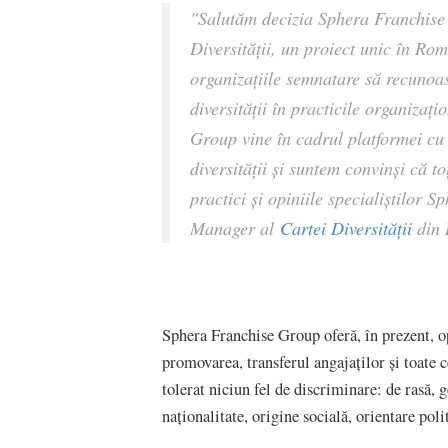
"Salutăm decizia Sphera Franchise 
Diversității, un proiect unic în Ro
organizațiile semnatare să recunoas
diversității în practicile organiza
Group vine în cadrul platformei cu
diversităţii și suntem convinși că 
practici și opiniile specialiștilor 
Manager al
Cartei Diversității
din 
Sphera Franchise Group oferă, în prezent, op
promovarea, transferul angajaților și toate 
tolerat niciun fel de discriminare: de rasă, g
naționalitate, origine socială, orientare poli