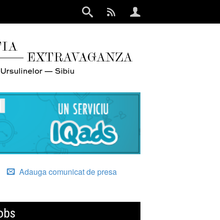
Adauga comunicat de presa
obs