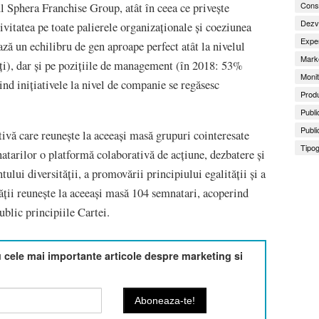
Consu
ul Sphera Franchise Group, atât în ceea ce privește
Dezv
ctivitatea pe toate palierele organizaționale și coeziunea
Exper
ză un echilibru de gen aproape perfect atât la nivelul
Marke
i), dar și pe pozițiile de management (în 2018: 53%
Monit
nd inițiativele la nivel de companie se regăsesc
Produ
Publi
Publi
ivă care reunește la aceeași masă grupuri cointeresate
Tipog
atarilor o platformă colaborativă de acțiune, dezbatere și
lui diversității, a promovării principiului egalității și a
ății reunește la aceeași masă 104 semnatari, acoperind
ublic principiile Cartei.
cele mai importante articole despre marketing si