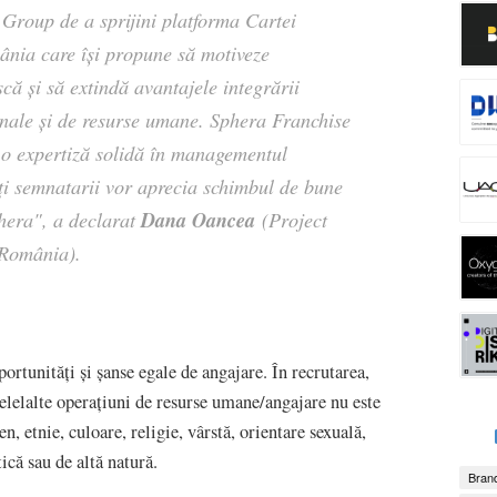
Group de a sprijini platforma Cartei
mânia care își propune să motiveze
că și să extindă avantajele integrării
ționale și de resurse umane. Sphera Franchise
 o expertiză solidă în managementul
toți semnatarii vor aprecia schimbul de bune
Dana Oancea
Sphera", a declarat
(Project
România).
ortunități și șanse egale de angajare. În recrutarea,
celelalte operațiuni de resurse umane/angajare nu este
en, etnie, culoare, religie, vârstă, orientare sexuală,
tică sau de altă natură.
Brand