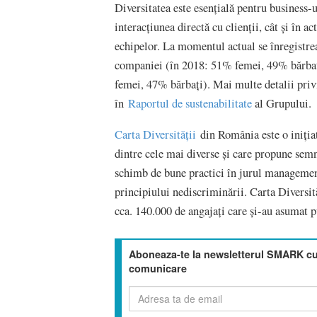
Diversitatea este esențială pentru business-
interacțiunea directă cu clienții, cât și în a
echipelor. La momentul actual se înregistrea
companiei (în 2018: 51% femei, 49% bărbaț
femei, 47% bărbați). Mai multe detalii privi
în
Raportul de sustenabilitate
al Grupului.
Carta Diversității
din România este o inițiat
dintre cele mai diverse și care propune semn
schimb de bune practici în jurul managementu
principiului nediscriminării. Carta Diversit
cca. 140.000 de angajați care și-au asumat p
Aboneaza-te la newsletterul SMARK cu 
comunicare