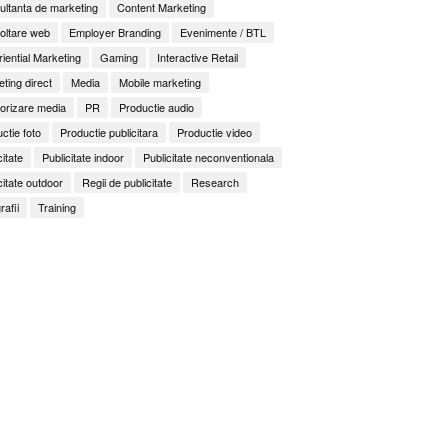
ltanta de marketing
Content Marketing
oltare web
Employer Branding
Evenimente / BTL
iential Marketing
Gaming
Interactive Retail
ting direct
Media
Mobile marketing
orizare media
PR
Productie audio
ctie foto
Productie publicitara
Productie video
citate
Publicitate indoor
Publicitate neconventionala
citate outdoor
Regii de publicitate
Research
rafii
Training