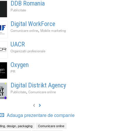
DDB Romania
Publicitate
Digital WorkForce
,
Comunicare online
Mobile marketing
UACR
Organizatii profesionale
Oxygen
PR
Digital Distrikt Agency
,
Publicitate
Comunicare online
Adauga prezentare de companie
ing, design, packaging
Comunicare online