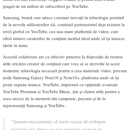
pragul de un milion de subscriberi pe YouTube.
Samsung, brand care aduce constant inovații în tehnologie pornind
de la nevoile utilizatorilor săi, continuă parteneriatul deja existent la
nivel global cu YouTube, cea mai mare platformă de video, care
oferă tuturor creatorilor de conținut mediul ideal unde să își lanseze
ideile în lume.
Această colaborare are ca obiectiv punerea la dispoziție de resurse
utile oricărui creator de conținut care vrea să se dezvolte în acest
domeniu: tehnologia necesară pentru a crea materiale video, precum
noile Samsung Galaxy Note10 și Note10+, platforma unde să își
poate expune munca: YouTube, împreună cu opțiunile avansate
YouTube Premium și YouTube Music, dar și sfaturi utile pentru a
avea succes de la mentorii din campanie, precum și de la
reprezentații Samsung și YouTube.
"Suntem entuziasmați că avem ocazia să strângem
laolaltă unii dintre cei mai talentați creatori de