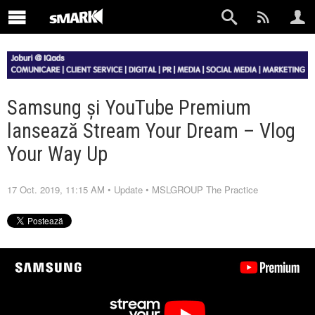
Samsung și YouTube Premium
lansează Stream Your Dream – Vlog
Your Way Up
17 Oct. 2019, 11:15 AM
•
Update
•
MSLGROUP The Practice