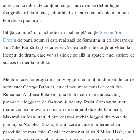
adresând creatori de conținut cu pasiuni diverse (tehnologie,
fotografie, călătorii etc.), abordând structurat etapele de mentorat
teoretic si practicat.
Ediția cu numărul cinci este cea mai amplă ediție
Stream Your
Dream
de până acum și este realizată de Samsung în colaborare cu
YouTube România și se adresează creatorilor de conținut video la
început de drum, care vor să știe ce se află în spatele unei cariere de
succes în mediul online.
Mentorii acestui program sunt vloggeri renumiți în domeniile lor de
activitate: George Buhnici, cu cel mai mare canal de tech din
România, Andreea Balaban, una dintre cele mai cunoscute și
premiate vloggerițe de fashion & beauty, Radu Constantin, unul
dintre cei mai inovatori creatori de conținut de entertainment,
Maximilian Ioan, unul dintre cei mai vechi vloggeri din zona de
gaming și Noaptea Târziu, trio-ul care a cucerit internetul cu
parodiile lor muzicale. Gazda evenimentului va fi Mihai Hash, unul
dintre cei mai cunoscuți vloggeri români și primul care a atins