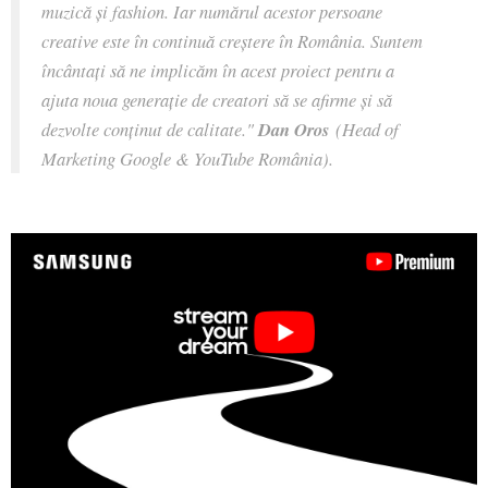
muzică și fashion. Iar numărul acestor persoane
creative este în continuă creștere în România. Suntem
încântați să ne implicăm în acest proiect pentru a
ajuta noua generație de creatori să se afirme și să
dezvolte conținut de calitate."
Dan Oros
(Head of
Marketing Google & YouTube România).