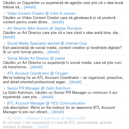
Căutăm un Copywriter cu experiență de agenție care știe că o idee bună
trebuie să...
[detalii]
Video Content Creator @ Cohn & Jansen
Căutăm un Video Content Creator care să gândească și să producă
content pentru unele dintre...
[detalii]
Art Director (Mid–Senior) @ Digitas România
Căutăm un Art Director care știe că e tare când o idee arată bine, dar...
[detalii]
Social Media Specialist wanted @ Internet Corp
Ești pasionat(ă) de social media, content creation și tendințele digitale?
Ai un ochi format pentru...
[detalii]
Social Media Art Director @ pastel
Căutăm un Art Director cu experiență în social media, care să știe cum
să transforme...
[detalii]
ATL Account Coordinator @ Oxygen
We’re looking for an ATL Account Coordinator – an organized, proactive,
and detail-oriented professional eager...
[detalii]
Senior PR Manager @ Golin Ketchum
La Golin Ketchum, căutăm un Senior PR Manager cu minimum 5 ani
experiență, care știe...
[detalii]
BTL Account Manager @ YES Communication
Job description: We're on the lookout for an awesome BTL Account
Manager to join our vibrant...
[detalii]
3D Artist – Shopper Experience @ Mercury360
Ai cel puțin 7 ani experiență în zona de BTL (evenimente, activări,
standuri și plasări...
[detalii]