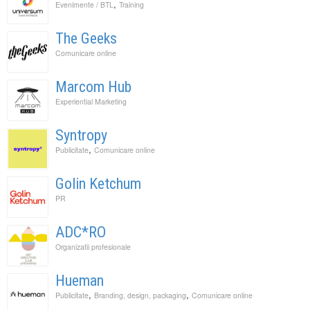
,
Evenimente / BTL
Training
The Geeks
Comunicare online
Marcom Hub
Experiential Marketing
Syntropy
,
Publicitate
Comunicare online
Golin Ketchum
PR
ADC*RO
Organizatii profesionale
Hueman
,
,
Publicitate
Branding, design, packaging
Comunicare online