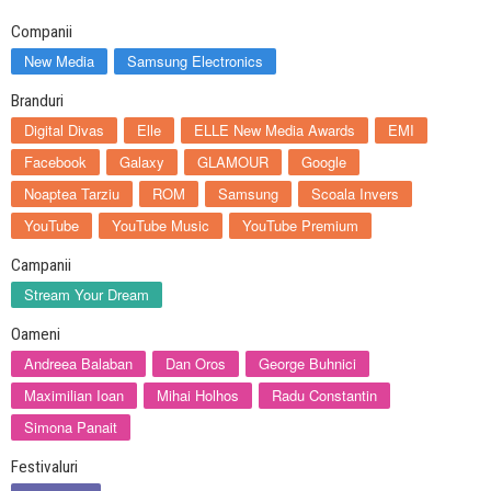
Companii
New Media
Samsung Electronics
Branduri
Digital Divas
Elle
ELLE New Media Awards
EMI
Facebook
Galaxy
GLAMOUR
Google
Noaptea Tarziu
ROM
Samsung
Scoala Invers
YouTube
YouTube Music
YouTube Premium
Campanii
Stream Your Dream
Oameni
Andreea Balaban
Dan Oros
George Buhnici
Maximilian Ioan
Mihai Holhos
Radu Constantin
Simona Panait
Festivaluri