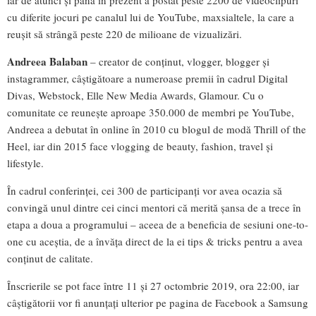
cu diferite jocuri pe canalul lui de YouTube, maxsialtele, la care a
reușit să strângă peste 220 de milioane de vizualizări.
Andreea Balaban
– creator de conținut, vlogger, blogger și
instagrammer, câștigătoare a numeroase premii în cadrul Digital
Divas, Webstock, Elle New Media Awards, Glamour. Cu o
comunitate ce reunește aproape 350.000 de membri pe YouTube,
Andreea a debutat în online în 2010 cu blogul de modă Thrill of the
Heel, iar din 2015 face vlogging de beauty, fashion, travel și
lifestyle.
În cadrul conferinței, cei 300 de participanți vor avea ocazia să
convingă unul dintre cei cinci mentori că merită șansa de a trece în
etapa a doua a programului – aceea de a beneficia de sesiuni one-to-
one cu aceștia, de a învăța direct de la ei tips & tricks pentru a avea
conținut de calitate.
Înscrierile se pot face între 11 și 27 octombrie 2019, ora 22:00, iar
câștigătorii vor fi anunțați ulterior pe pagina de Facebook a Samsung