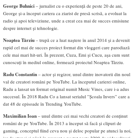
George Buhnici
– jurnalist cu o experiență de peste 20 de ani,
George și-a început cariera ca ziarist de presă scrisă, a evoluat la
radio și apoi televiziune, unde a creat cea mai de succes emisiune
despre internet și tehnologie.
Noaptea Târziu
– trupă ce a luat naștere în anul 2014 și a devenit
rapid cel mai de succes proiect format din vloggeri care parodiază
cele mai mari hit-uri. În prezent, Cuza, Emi și Cucu, așa cum sunt
cunoscuți în mediul online, formează proiectul Noaptea Târziu.
Radu Constantin
– actor și regizor, unul dintre inovatorii din noul
val de creatori români pe YouTube. La începutul carierei online,
Radu a lansat un format original numit Music Vines, care i-a adus
succesul. În 2018 Radu Co a lansat serialul ”Școala Invers” care a
dat 48 de episoade în Trending YouTube.
Maximilian Ioan
– unul dintre cei mai vechi creatori de conținut
români de pe YouTube. În 2013 a început să facă și clipuri de
gaming, conceptul fiind ceva nou și deloc popular pe atunci la noi,
iar de atunci și până în prezent a postat peste 2200 de videoclipuri