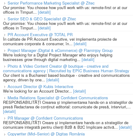
Senior Performance Marketing Specialist @ Zitec
Our promise: You choose how you'll work with us: remote-first or at our
offices in Timpuri...
[detalii]
Senior SEO & GEO Specialist @ Zitec
Our promise: You choose how you'll work with us: remote-first or at our
offices in Timpuri...
[detalii]
PR Account Executive @ TOTAL PR
În calitate de PR Account Executive, vei implementa proiecte de
comunicare corporate & consumer, în...
[detalii]
Project Manager (Digital & eCommerce) @ Flaminjoy Group
We're looking for a Digital Project Manager who enjoys helping
businesses grow through digital marketing...
[detalii]
Photo & Video Content Creator @ boutique - creative and
communications agency | Recruited by EPIC Business Human Strategy
Our client is a Bucharest based boutique - creative and communications
agency, driven by one...
[detalii]
Account Director @ Kubis Interactive
We’re looking for an Account Director...
[detalii]
Media Relations Specialist @ Confident Communications
RESPONSABILITĂȚI Crearea și implementarea hands-on a strategiilor de
presă Redactarea de conținut editorial: comunicate de presă, interviuri,...
[detalii]
PR Manager @ Confident Communications
RESPONSABILITĂȚI Creare și implementare hands-on a strategiilor de
comunicare integrată pentru clienți B2B & B2C Implicare activă...
[detalii]
Copywriter (Mid–Senior) @ Digitas România