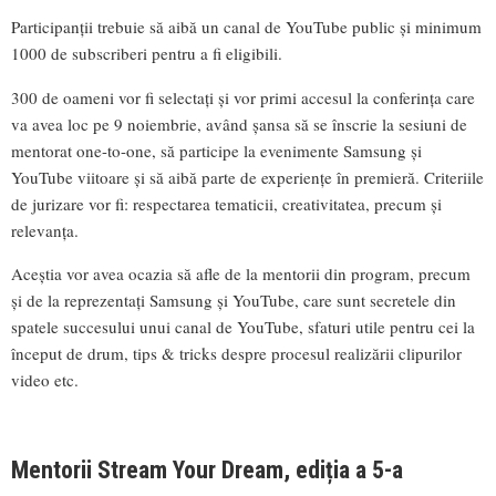
Participanții trebuie să aibă un canal de YouTube public și minimum
1000 de subscriberi pentru a fi eligibili.
300 de oameni vor fi selectați și vor primi accesul la conferința care
va avea loc pe 9 noiembrie, având șansa să se înscrie la sesiuni de
mentorat one-to-one, să participe la evenimente Samsung și
YouTube viitoare și să aibă parte de experiențe în premieră. Criteriile
de jurizare vor fi: respectarea tematicii, creativitatea, precum și
relevanța.
Aceștia vor avea ocazia să afle de la mentorii din program, precum
și de la reprezentați Samsung și YouTube, care sunt secretele din
spatele succesului unui canal de YouTube, sfaturi utile pentru cei la
început de drum, tips & tricks despre procesul realizării clipurilor
video etc.
Mentorii Stream Your Dream, ediția a 5-a