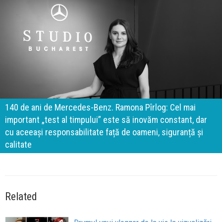
140 de ani de Mercedes-Benz. Ramona Pîrlog: Cel mai
important „test al timpului” este să inovăm constant, dar
cu aceeași responsabilitate față de oameni, siguranță și
calitate
Related