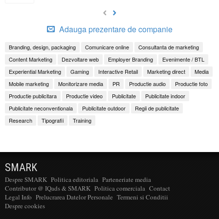
Adauga prezentare de companie
Branding, design, packaging
Comunicare online
Consultanta de marketing
Content Marketing
Dezvoltare web
Employer Branding
Evenimente / BTL
Experiential Marketing
Gaming
Interactive Retail
Marketing direct
Media
Mobile marketing
Monitorizare media
PR
Productie audio
Productie foto
Productie publicitara
Productie video
Publicitate
Publicitate indoor
Publicitate neconventionala
Publicitate outdoor
Regii de publicitate
Research
Tipografii
Training
SMARK
Despre SMARK
Politica editoriala
Parteneriate media
Contributor @ IQads & SMARK
Politica comerciala
Contact
Legal Info
Prelucrarea Datelor Personale
Termeni si Conditii
Despre cookies