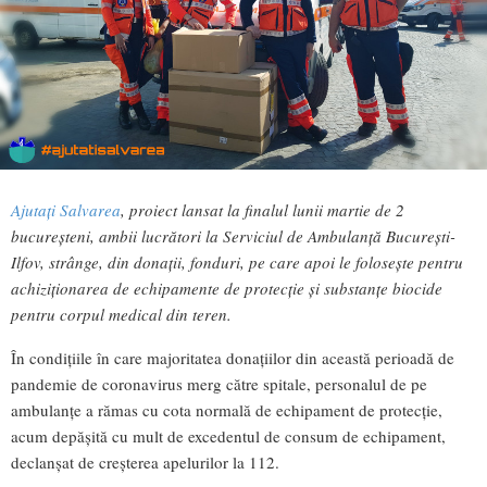
Ajutați Salvarea
, proiect lansat la finalul lunii martie de 2
bucureșteni, ambii lucrători la Serviciul de Ambulanță București-
Ilfov, strânge, din donații, fonduri, pe care apoi le folosește pentru
achiziționarea de echipamente de protecție și substanțe biocide
pentru corpul medical din teren.
În condițiile în care majoritatea donațiilor din această perioadă de
pandemie de coronavirus merg către spitale, personalul de pe
ambulanțe a rămas cu cota normală de echipament de protecție,
acum depășită cu mult de excedentul de consum de echipament,
declanșat de creșterea apelurilor la 112.