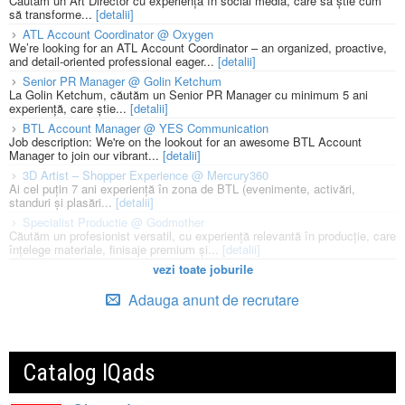
Căutăm un Art Director cu experiență în social media, care să știe cum
să transforme...
[detalii]
ATL Account Coordinator @ Oxygen
We’re looking for an ATL Account Coordinator – an organized, proactive,
and detail-oriented professional eager...
[detalii]
Senior PR Manager @ Golin Ketchum
La Golin Ketchum, căutăm un Senior PR Manager cu minimum 5 ani
experiență, care știe...
[detalii]
BTL Account Manager @ YES Communication
Job description: We're on the lookout for an awesome BTL Account
Manager to join our vibrant...
[detalii]
3D Artist – Shopper Experience @ Mercury360
Ai cel puțin 7 ani experiență în zona de BTL (evenimente, activări,
standuri și plasări...
[detalii]
Specialist Productie @ Godmother
Căutăm un profesionist versatil, cu experiență relevantă în producție, care
înțelege materiale, finisaje premium și...
[detalii]
vezi toate joburile
Adauga anunt de recrutare
Catalog IQads