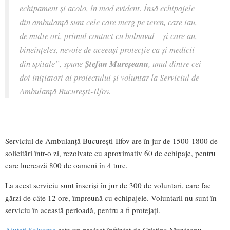
echipament și acolo, în mod evident. Însă echipajele
din ambulanță sunt cele care merg pe teren, care iau,
de multe ori, primul contact cu bolnavul – și care au,
bineînțeles, nevoie de aceeași protecție ca și medicii
din spitale
”, spune
Ștefan Mureșeanu
, unul dintre cei
doi inițiatori ai proiectului și voluntar la Serviciul de
Ambulanță București-Ilfov.
Serviciul de Ambulanță București-Ilfov are în jur de 1500-1800 de
solicitări într-o zi, rezolvate cu aproximativ 60 de echipaje, pentru
care lucrează 800 de oameni în 4 ture.
La acest serviciu sunt înscriși în jur de 300 de voluntari, care fac
gărzi de câte 12 ore, împreună cu echipajele. Voluntarii nu sunt în
serviciu în această perioadă, pentru a fi protejați.
Ajutați Salvarea
este un proiect înființat de Cristina Munteanu,