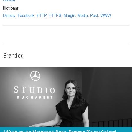
Dictionar
Display
,
Facebook
,
HTTP
,
HTTPS
,
Margin
,
Media
,
Post
,
WWW
Branded