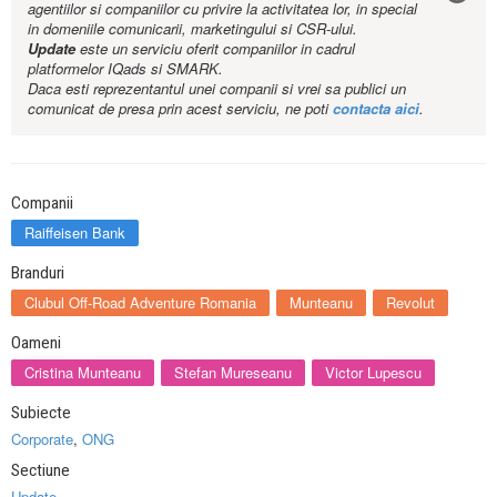
agentiilor si companiilor cu privire la activitatea lor, in special
in domeniile comunicarii, marketingului si CSR-ului.
Update
este un serviciu oferit companiilor in cadrul
platformelor IQads si SMARK.
Daca esti reprezentantul unei companii si vrei sa publici un
comunicat de presa prin acest serviciu, ne poti
contacta aici
.
Companii
Raiffeisen Bank
Branduri
Clubul Off-Road Adventure Romania
Munteanu
Revolut
Oameni
Cristina Munteanu
Stefan Mureseanu
Victor Lupescu
Subiecte
Corporate
,
ONG
Sectiune
Update