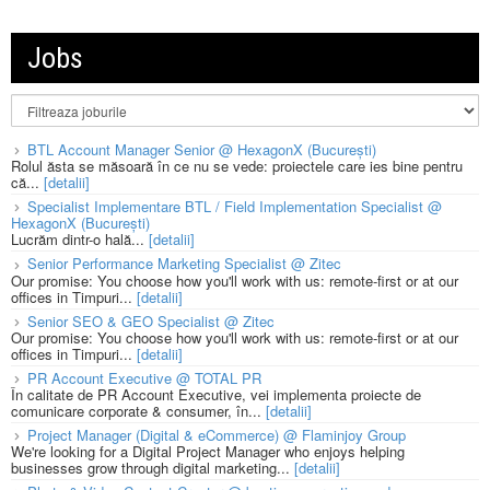
Jobs
BTL Account Manager Senior @ HexagonX (București)
Rolul ăsta se măsoară în ce nu se vede: proiectele care ies bine pentru
că...
[detalii]
Specialist Implementare BTL / Field Implementation Specialist @
HexagonX (București)
Lucrăm dintr-o hală...
[detalii]
Senior Performance Marketing Specialist @ Zitec
Our promise: You choose how you'll work with us: remote-first or at our
offices in Timpuri...
[detalii]
Senior SEO & GEO Specialist @ Zitec
Our promise: You choose how you'll work with us: remote-first or at our
offices in Timpuri...
[detalii]
PR Account Executive @ TOTAL PR
În calitate de PR Account Executive, vei implementa proiecte de
comunicare corporate & consumer, în...
[detalii]
Project Manager (Digital & eCommerce) @ Flaminjoy Group
We're looking for a Digital Project Manager who enjoys helping
businesses grow through digital marketing...
[detalii]