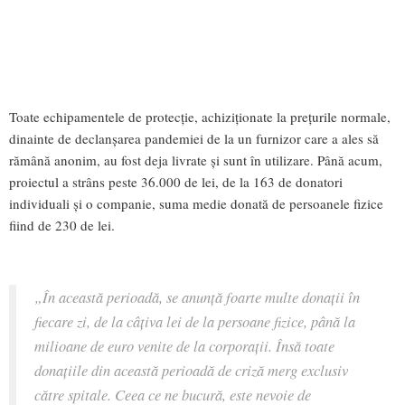
Toate echipamentele de protecție, achiziționate la prețurile normale,
dinainte de declanșarea pandemiei de la un furnizor care a ales să
rămână anonim, au fost deja livrate și sunt în utilizare. Până acum,
proiectul a strâns peste 36.000 de lei, de la 163 de donatori
individuali și o companie, suma medie donată de persoanele fizice
fiind de 230 de lei.
„
În această perioadă, se anunță foarte multe donații în
fiecare zi, de la câțiva lei de la persoane fizice, până la
milioane de euro venite de la corporații. Însă toate
d
onațiile din această perioadă de criză merg exclusiv
către spitale.
Ceea ce ne bucură, este nevoie de