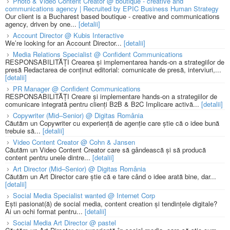
Photo & Video Content Creator @ boutique - creative and
communications agency | Recruited by EPIC Business Human Strategy
Our client is a Bucharest based boutique - creative and communications
agency, driven by one...
[detalii]
Account Director @ Kubis Interactive
We’re looking for an Account Director...
[detalii]
Media Relations Specialist @ Confident Communications
RESPONSABILITĂȚI Crearea și implementarea hands-on a strategiilor de
presă Redactarea de conținut editorial: comunicate de presă, interviuri,...
[detalii]
PR Manager @ Confident Communications
RESPONSABILITĂȚI Creare și implementare hands-on a strategiilor de
comunicare integrată pentru clienți B2B & B2C Implicare activă...
[detalii]
Copywriter (Mid–Senior) @ Digitas România
Căutăm un Copywriter cu experiență de agenție care știe că o idee bună
trebuie să...
[detalii]
Video Content Creator @ Cohn & Jansen
Căutăm un Video Content Creator care să gândească și să producă
content pentru unele dintre...
[detalii]
Art Director (Mid–Senior) @ Digitas România
Căutăm un Art Director care știe că e tare când o idee arată bine, dar...
[detalii]
Social Media Specialist wanted @ Internet Corp
Ești pasionat(ă) de social media, content creation și tendințele digitale?
Ai un ochi format pentru...
[detalii]
Social Media Art Director @ pastel