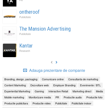
PR
ontheroof
Publicitate
The Mansion Advertising
Publicitate
Kantar
Research
Adauga prezentare de companie
Branding, design, packaging
Comunicare online
Consultanta de marketing
Content Marketing
Dezvoltare web
Employer Branding
Evenimente / BTL
Experiential Marketing
Gaming
Interactive Retail
Marketing direct
Media
Mobile marketing
Monitorizare media
PR
Productie audio
Productie foto
Productie publicitara
Productie video
Publicitate
Publicitate indoor