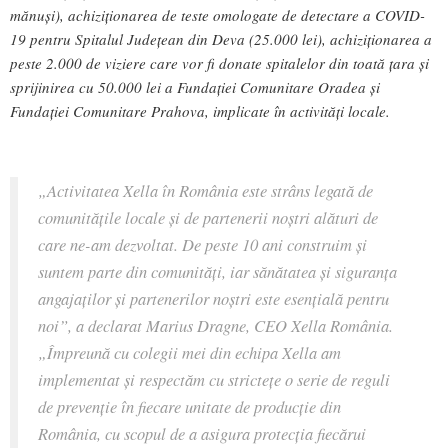
mănuși), achiziționarea de teste omologate de detectare a COVID-
19 pentru Spitalul Județean din Deva (25.000 lei), achiziționarea a
peste 2.000 de viziere care vor fi donate spitalelor din toată țara și
sprijinirea cu 50.000 lei a Fundației Comunitare Oradea și
Fundației Comunitare Prahova, implicate în activități locale.
„
Activitatea Xella în România este strâns legată de
comunitățile locale și de partenerii noștri alături de
care ne-am dezvoltat. De peste 10 ani construim și
suntem parte din comunități, iar sănătatea și siguranța
angajaților și partenerilor noștri este esențială pentru
noi
”, a declarat Marius Dragne, CEO Xella România.
„
Împreună cu colegii mei din echipa Xella am
implementat și respectăm cu strictețe o serie de reguli
de prevenție în fiecare unitate de producție din
România, cu scopul de a asigura protecția fiecărui