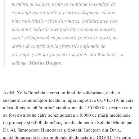
membru al echipei, pentru a continua în condiții de
siguranță operațiunile și pentru a răspunde cât mai
bine solicitărilor clienților noștri. Solidaritatea este
una dintre valorile esențiale ale companiei noastre,
astfel că împreună cu partenerii și clienții noștri, ne
dorim să contribuim la eforturile naționale de
prevenție și de sprijin pentru spitalele din România
”, a
adăugat
Marius Dragne
.
Astfel, Xella România a creat un fond de solidaritate, dedicat
susținerii comunităților locale în lupta împotriva COVID-19, în care
a fost direcționată în primă etapă suma de 150.000 lei, resurse care
au fost distribuite către achiziționarea a 6.000 de măști medicinale
de protecție și 6.000 de mănuși medicale pentru Spitalul Municipal
Dr. Al. Simionescu Hunedoara și Spitalul Județean din Deva,
achiziționarea de teste omologate de detectare a COVID-19 pentru