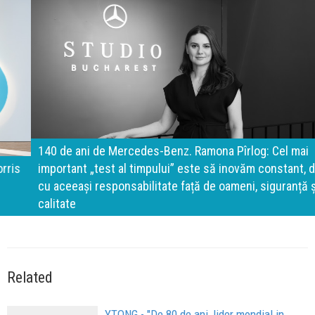
140 de ani de Mercedes-Benz. Ramona Pîrlog: Cel mai
important „test al timpului” este să inovăm constant, dar
cu aceeași responsabilitate față de oameni, siguranță și
calitate
Related
YTONG - "De 80 de ani, lider mondial in