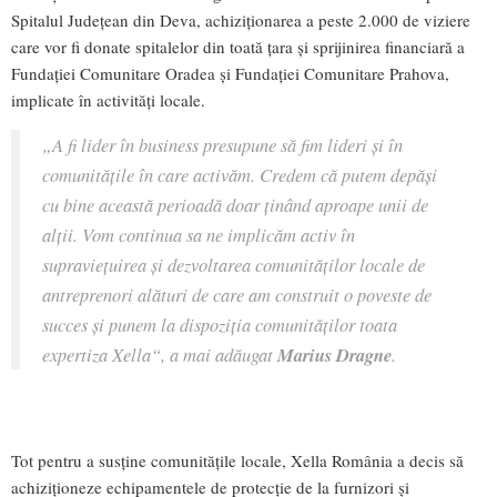
Spitalul Județean din Deva, achiziționarea a peste 2.000 de viziere
care vor fi donate spitalelor din toată țara și sprijinirea financiară a
Fundației Comunitare Oradea și Fundației Comunitare Prahova,
implicate în activități locale.
„
A fi lider în business presupune să fim lideri și în
comunitățile în care activăm. Credem că putem depăși
cu bine această perioadă doar ținând aproape unii de
alții. Vom continua sa ne implicăm activ în
supraviețuirea și dezvoltarea comunităților locale de
antreprenori alături de care am construit o poveste de
succes și punem la dispoziția comunităților toata
expertiza Xella“
, a mai adăugat
Marius Dragne
.
Tot pentru a susține comunitățile locale, Xella România a decis să
achiziționeze echipamentele de protecție de la furnizori și