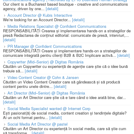
Our client is a Bucharest based boutique - creative and communications
agency, driven by one...
[detalii]
Account Director @ Kubis Interactive
We’re looking for an Account Director...
[detalii]
Media Relations Specialist @ Confident Communications
RESPONSABILITĂȚI Crearea și implementarea hands-on a strategiilor de
presă Redactarea de conținut editorial: comunicate de presă, interviuri,...
[detalii]
PR Manager @ Confident Communications
RESPONSABILITĂȚI Creare și implementare hands-on a strategiilor de
comunicare integrată pentru clienți B2B & B2C Implicare activă...
[detalii]
Copywriter (Mid–Senior) @ Digitas România
Căutăm un Copywriter cu experiență de agenție care știe că o idee bună
trebuie să...
[detalii]
Video Content Creator @ Cohn & Jansen
Căutăm un Video Content Creator care să gândească și să producă
content pentru unele dintre...
[detalii]
Art Director (Mid–Senior) @ Digitas România
Căutăm un Art Director care știe că e tare când o idee arată bine, dar...
[detalii]
Social Media Specialist wanted @ Internet Corp
Ești pasionat(ă) de social media, content creation și tendințele digitale?
Ai un ochi format pentru...
[detalii]
Social Media Art Director @ pastel
Căutăm un Art Director cu experiență în social media, care să știe cum
să transforme...
[detalii]