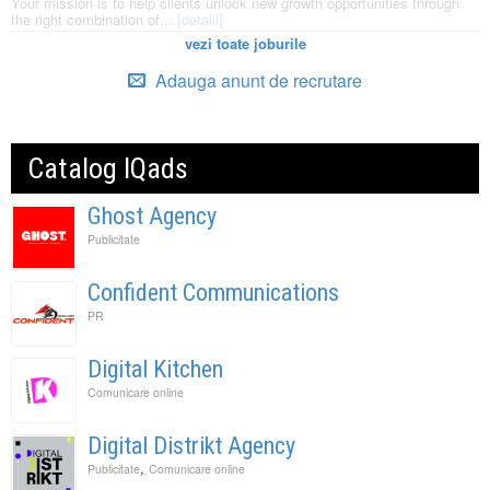
Your mission is to help clients unlock new growth opportunities through
the right combination of...
[detalii]
vezi toate joburile
Adauga anunt de recrutare
Catalog IQads
Ghost Agency
Publicitate
Confident Communications
PR
Digital Kitchen
Comunicare online
Digital Distrikt Agency
,
Publicitate
Comunicare online