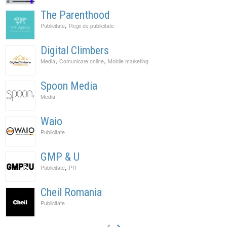
The Parenthood
,
Publicitate
Regii de publicitate
Digital Climbers
,
,
Media
Comunicare online
Mobile marketing
Spoon Media
Media
Waio
Publicitate
GMP & U
,
Publicitate
PR
Cheil Romania
Publicitate