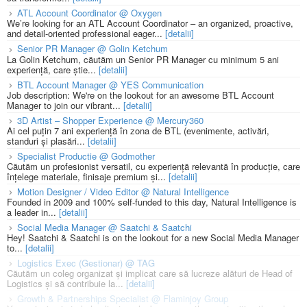
ATL Account Coordinator @ Oxygen
We’re looking for an ATL Account Coordinator – an organized, proactive,
and detail-oriented professional eager...
[detalii]
Senior PR Manager @ Golin Ketchum
La Golin Ketchum, căutăm un Senior PR Manager cu minimum 5 ani
experiență, care știe...
[detalii]
BTL Account Manager @ YES Communication
Job description: We're on the lookout for an awesome BTL Account
Manager to join our vibrant...
[detalii]
3D Artist – Shopper Experience @ Mercury360
Ai cel puțin 7 ani experiență în zona de BTL (evenimente, activări,
standuri și plasări...
[detalii]
Specialist Productie @ Godmother
Căutăm un profesionist versatil, cu experiență relevantă în producție, care
înțelege materiale, finisaje premium și...
[detalii]
Motion Designer / Video Editor @ Natural Intelligence
Founded in 2009 and 100% self-funded to this day, Natural Intelligence is
a leader in...
[detalii]
Social Media Manager @ Saatchi & Saatchi
Hey! Saatchi & Saatchi is on the lookout for a new Social Media Manager
to...
[detalii]
Logistics Exec (Gestionar) @ TAG
Căutăm un coleg organizat și implicat care să lucreze alături de Head of
Logistics și să contribuie la...
[detalii]
Growth & Partnerships Specialist @ Flaminjoy Group