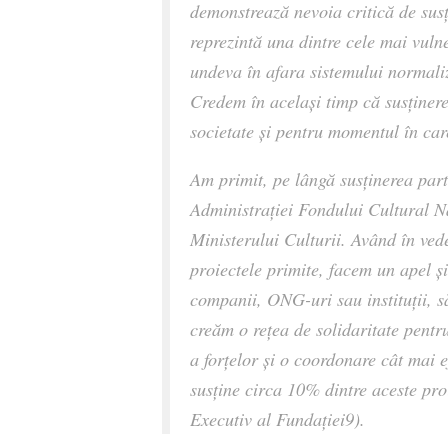
demonstrează nevoia critică de susți
reprezintă una dintre cele mai vulne
undeva în afara sistemului normaliza
Credem în acelaşi timp că susţinere
societate şi pentru momentul în ca
Am primit, pe lângă susţinerea par
Administrației Fondului Cultural Naț
Ministerului Culturii. Având în ved
proiectele primite, facem un apel şi
companii, ONG-uri sau instituţii, s
creăm o reţea de solidaritate pentr
a forţelor și o coordonare cât mai 
susţine circa 10% dintre aceste pro
Executiv al Fundaţiei9).