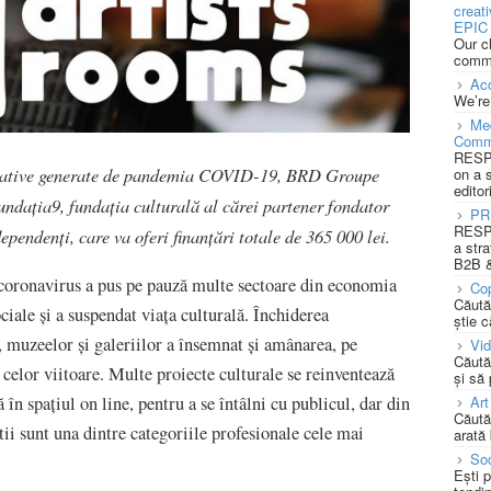
creat
EPIC 
Our c
commu
Acc
We’re
Med
Comm
RESPO
gative generate de pandemia COVID-19, BRD Groupe
on a 
editor
ndaţia9, fundaţia culturală al cărei partener fondator
PR
RESPO
dependenţi, care va oferi finanţări totale de 365 000 lei.
a stra
B2B &
coronavirus a pus pe pauză multe sectoare din economia
Cop
Căută
sociale și a suspendat viața culturală. Închiderea
știe c
r, muzeelor și galeriilor a însemnat și amânarea, pe
Vi
Căută
 celor viitoare. Multe proiecte culturale se reinventează
și să
 în spaţiul on line, pentru a se întâlni cu publicul, dar din
Art
Căută
ii sunt una dintre categoriile profesionale cele mai
arată 
Soc
Ești 