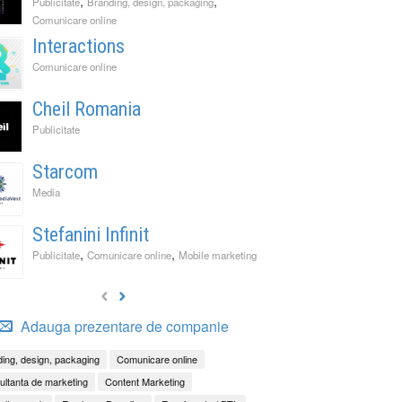
,
,
Publicitate
Branding, design, packaging
Comunicare online
Interactions
Comunicare online
Cheil Romania
Publicitate
Starcom
Media
Stefanini Infinit
,
,
Publicitate
Comunicare online
Mobile marketing
Adauga prezentare de companie
ing, design, packaging
Comunicare online
ltanta de marketing
Content Marketing