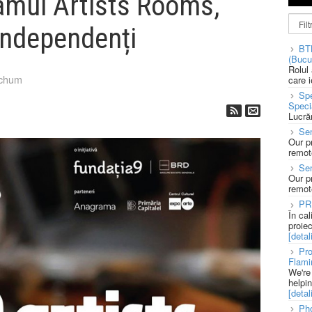
amul Artists Rooms,
 independenți
BT
(Bucu
Rolul
tchum
care 
Spe
Speci
Lucră
Sen
Our p
remote
Se
Our p
remote
PR
În ca
proie
[detali
Pro
Flami
We're
helpi
[detali
Pho