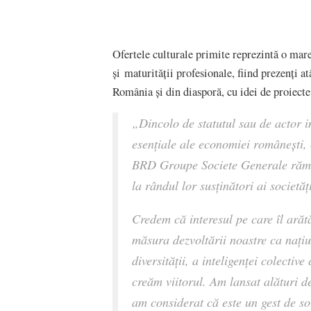
Ofertele culturale primite reprezintă o mare
și maturității profesionale, fiind prezenţi atâ
România și din diasporă, cu idei de proiecte 
„
Dincolo de statutul sau de actor i
esențiale ale economiei românești, 
BRD Groupe Societe Generale rămân
la rândul lor susținători ai societăț
Credem că interesul pe care îl arăt
măsura dezvoltării noastre ca națiu
diversităţii, a inteligenţei colective
creăm viitorul. Am lansat alături d
am considerat că este un gest de sol