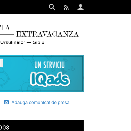
Adauga comunicat de presa
obs