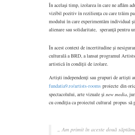
În acelaşi timp, izolarea în care ne aflăm aduc
vizibil pozitiv în reziliența cu care trăim 
modului în care experimentăm individual și c
alienare sau solidaritate, speranţă pentru u
În acest context de incertitudine și nesigura
culturală a BRD, a lansat programul Artists
artistică în condiții de izolare.
Artiști independenți sau grupuri de artiști 
fundatia9.ro/artists-rooms
proiecte din ori
new media
spectacolului, arte vizuale și
, ju
cu condiția ca proiectul cultural propus să p
„
Am primit în aceste două săptămâ