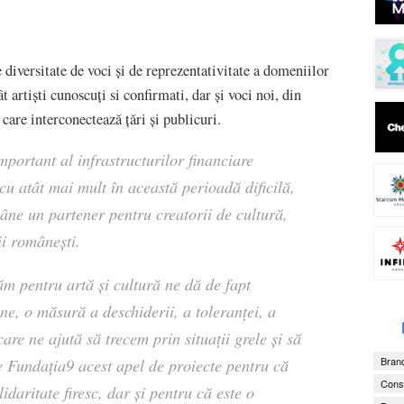
 diversitate de voci și de reprezentativitate a domeniilor
t artişti cunoscuţi si confirmati, dar și voci noi, din
care interconectează țări și publicuri.
mportant al infrastructurilor financiare
cu atât mai mult în această perioadă dificilă,
e un partener pentru creatorii de cultură,
ii românești.
ăm pentru artă şi cultură ne dă de fapt
ne, o măsură a deschiderii, a toleranţei, a
 care ne ajută să trecem prin situaţii grele și să
Brand
e Fundaţia9 acest apel de proiecte pentru că
Consu
idaritate firesc, dar și pentru că este o