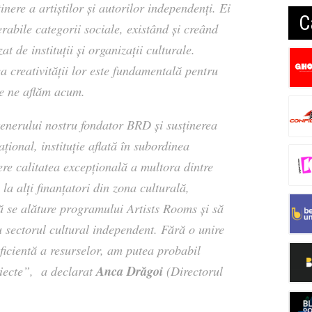
nere a artiștilor și autorilor independenți. Ei
C
rabile categorii sociale, existând și creând
t de instituții şi organizații culturale.
a creativității lor este fundamentală pentru
re ne aflăm acum
.
tenerului nostru fondator BRD şi susținerea
ional, instituție aflată în subordinea
ere calitatea excepţională a multora dintre
 la alţi finanţatori din zona culturală,
ă se alăture programului Artists Rooms şi să
u sectorul cultural independent. Fără o unire
eficientă a resurselor, am putea probabil
Anca Drăgoi
iecte”,
a declarat
(Directorul