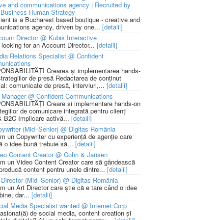
ive and communications agency | Recruited by
Business Human Strategy
lient is a Bucharest based boutique - creative and
nications agency, driven by one...
[detalii]
ount Director @ Kubis Interactive
 looking for an Account Director...
[detalii]
ia Relations Specialist @ Confident
unications
NSABILITĂȚI Crearea și implementarea hands-
strategiilor de presă Redactarea de conținut
ial: comunicate de presă, interviuri,...
[detalii]
 Manager @ Confident Communications
NSABILITĂȚI Creare și implementare hands-on
tegiilor de comunicare integrată pentru clienți
 B2C Implicare activă...
[detalii]
ywriter (Mid–Senior) @ Digitas România
m un Copywriter cu experiență de agenție care
ă o idee bună trebuie să...
[detalii]
deo Content Creator @ Cohn & Jansen
m un Video Content Creator care să gândească
 producă content pentru unele dintre...
[detalii]
 Director (Mid–Senior) @ Digitas România
m un Art Director care știe că e tare când o idee
bine, dar...
[detalii]
ial Media Specialist wanted @ Internet Corp
pasionat(ă) de social media, content creation și