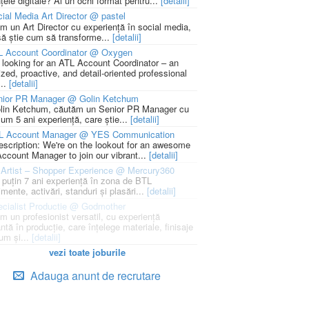
țele digitale? Ai un ochi format pentru...
[detalii]
ial Media Art Director @ pastel
m un Art Director cu experiență în social media,
să știe cum să transforme...
[detalii]
L Account Coordinator @ Oxygen
 looking for an ATL Account Coordinator – an
zed, proactive, and detail-oriented professional
...
[detalii]
nior PR Manager @ Golin Ketchum
lin Ketchum, căutăm un Senior PR Manager cu
um 5 ani experiență, care știe...
[detalii]
L Account Manager @ YES Communication
escription: We're on the lookout for an awesome
ccount Manager to join our vibrant...
[detalii]
Artist – Shopper Experience @ Mercury360
l puțin 7 ani experiență în zona de BTL
mente, activări, standuri și plasări...
[detalii]
cialist Productie @ Godmother
m un profesionist versatil, cu experiență
ntă în producție, care înțelege materiale, finisaje
um și...
[detalii]
vezi toate joburile
Adauga anunt de recrutare