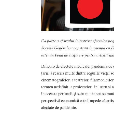
Ca parte a efortului împotriva
efectelor ne
Société Générale a construit împreună cu Fu
este, un Fond de susţinere pentru artiştii in
Dincolo de efectele medicale, pandemia de 
ţarii, a rescris multe dintre regulile vieții 
cinematografelor, a teatrelor, filarmonicilo
termen nedefinit, a proiectelor în lucru și a
în aceasta perioadă şi s-au mutat sau se mută
perspectivă economică este limpede că artişt
afectate de pandemie.