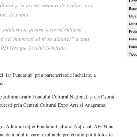
Dezv
ltural şi în aceste vremuri de izolare, așa
Exper
lor, de public.
Marke
Monit
solidaritate pentru sectorul cultural
Produ
ți cei interesați să ni se alăture!” a spus
Publi
BRD Groupe Société Générale).
Publi
Tipog
i, iar Fundaţia9, prin parteneriatele încheiate, a
ei.
e Administrația Fondului Cultural Național, și desfășurat
curești prin Centrul Cultural Expo Arte și Anagrama,
iția Administrației Fondului Cultural Național. AFCN nu
au de modul în care rezultatele proiectului pot fi folosite.