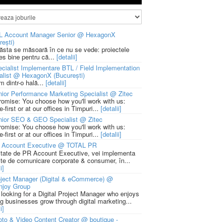
L Account Manager Senior @ HexagonX
rești)
 ăsta se măsoară în ce nu se vede: proiectele
ies bine pentru că...
[detalii]
cialist Implementare BTL / Field Implementation
alist @ HexagonX (București)
m dintr-o hală...
[detalii]
ior Performance Marketing Specialist @ Zitec
romise: You choose how you'll work with us:
-first or at our offices in Timpuri...
[detalii]
nior SEO & GEO Specialist @ Zitec
romise: You choose how you'll work with us:
-first or at our offices in Timpuri...
[detalii]
 Account Executive @ TOTAL PR
litate de PR Account Executive, vei implementa
cte de comunicare corporate & consumer, în...
i]
ject Manager (Digital & eCommerce) @
njoy Group
 looking for a Digital Project Manager who enjoys
ng businesses grow through digital marketing...
i]
to & Video Content Creator @ boutique -