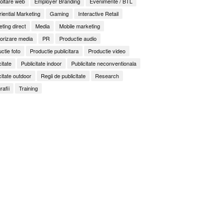
oltare web
Employer Branding
Evenimente / BTL
iential Marketing
Gaming
Interactive Retail
ting direct
Media
Mobile marketing
orizare media
PR
Productie audio
ctie foto
Productie publicitara
Productie video
citate
Publicitate indoor
Publicitate neconventionala
citate outdoor
Regii de publicitate
Research
rafii
Training