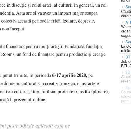
tendin
e în discuţie şi rolul artei, al culturii în general, un rol
Soc
Căută
pandemia. Arta are și va avea un impact major asupra
care 
olectiv această perioadă: frică, izolare, depresie,
AT
We’re
n nou început.
organi
eager
Se
nță financiară pentru mulţi artişti, Fundația9, fundaţia
La Go
minim
 Rooms, un fond de finanţare pentru producție și creație
BT
Job d
BTL A
3D 
6-17 aprilie 2020,
au putut trimite, în perioada
pe
Ai ce
(eveni
ce domeniu cultural sau creativ (muzică, dans, artele
Spe
rnalism cultural, literatură sau proiecte transdisciplinare),
Căută
releva
oată fi prezentat online.
premi
ni peste 500 de aplicații care ne