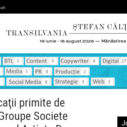
uri
aţii primite de
 Groupe Societe
J