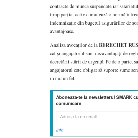
contracte de muncă suspendate iar salariatu
timp parțial activ cumulează o normă întreag
indemnizație din bugetul asigurărilor de șom
avantajoase.
BERECHET RUS
Analiza avocaților de la
cât și angajatorul sunt dezavantajați de regl
decretării stării de urgență. Pe de o parte, sa
angajatorul este obligat să suporte sume semn
în niciun fel.
Aboneaza-te la newsletterul SMARK cu 
comunicare
Info