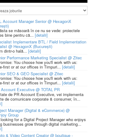
L Account Manager Senior @ HexagonX
rești)
 ăsta se măsoară în ce nu se vede: proiectele
ies bine pentru că...
[detalii]
cialist Implementare BTL / Field Implementation
alist @ HexagonX (București)
m dintr-o hală...
[detalii]
ior Performance Marketing Specialist @ Zitec
romise: You choose how you'll work with us:
-first or at our offices in Timpuri...
[detalii]
nior SEO & GEO Specialist @ Zitec
romise: You choose how you'll work with us:
-first or at our offices in Timpuri...
[detalii]
 Account Executive @ TOTAL PR
litate de PR Account Executive, vei implementa
cte de comunicare corporate & consumer, în...
i]
ject Manager (Digital & eCommerce) @
njoy Group
 looking for a Digital Project Manager who enjoys
ng businesses grow through digital marketing...
i]
to & Video Content Creator @ boutique -