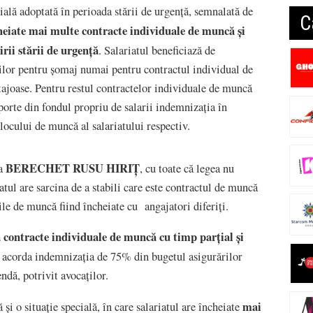
cială adoptată în perioada stării de urgență, semnalată de
C
heiate mai multe contracte individuale de muncă și
rii stării de urgență
. Salariatul beneficiază de
ilor pentru șomaj numai pentru contractul individual de
tajoase. Pentru restul contractelor individuale de muncă
uporte din fondul propriu de salarii indemnizația în
ocului de muncă al salariatului respectiv.
BERECHET RUSU HIRIȚ
za
, cu toate că legea nu
atul are sarcina de a stabili care este contractul de muncă
ile de muncă fiind încheiate cu angajatori diferiți.
ă contracte individuale de muncă cu timp parțial și
a acorda indemnizația de 75% din bugetul asigurărilor
ndă, potrivit avocaților.
mai
și o situație specială, în care salariatul are încheiate