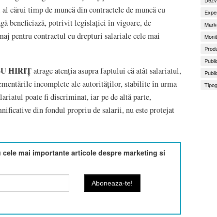
l al cărui timp de muncă din contractele de muncă cu
Exper
ă beneficiază, potrivit legislației în vigoare, de
Marke
aj pentru contractul cu drepturi salariale cele mai
Monit
Produ
Publi
U HIRIȚ
atrage atenția asupra faptului că atât salariatul,
Publi
ementările incomplete ale autorităților, stabilite în urma
Tipog
lariatul poate fi discriminat, iar pe de altă parte,
ificative din fondul propriu de salarii, nu este protejat
cele mai importante articole despre marketing si