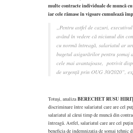
multe contracte individuale de muncă cu
iar cele rămase în vigoare cumulează îm
„Pentru astfel de cazuri, executivul
având în vedere că niciunul din con
cu normă întreagă, salariatul ar u
bugetul asigurărilor pentru șomaj a
cele mai avantajoase, potrivit dispo
de urgență prin OUG 30/2020”
, ex
BERECHET RUSU HIRI
Totuși, analiza
discriminare între salariatul care are cel p
salariatul al cărui timp de muncă din contr
întreagă. Astfel, salariatul care are cel pu
beneficia de indemnizația de șomaj tehnic di