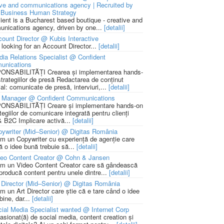
ive and communications agency | Recruited by
Business Human Strategy
lient is a Bucharest based boutique - creative and
nications agency, driven by one...
[detalii]
ount Director @ Kubis Interactive
 looking for an Account Director...
[detalii]
ia Relations Specialist @ Confident
unications
NSABILITĂȚI Crearea și implementarea hands-
strategiilor de presă Redactarea de conținut
ial: comunicate de presă, interviuri,...
[detalii]
 Manager @ Confident Communications
NSABILITĂȚI Creare și implementare hands-on
tegiilor de comunicare integrată pentru clienți
 B2C Implicare activă...
[detalii]
ywriter (Mid–Senior) @ Digitas România
m un Copywriter cu experiență de agenție care
ă o idee bună trebuie să...
[detalii]
deo Content Creator @ Cohn & Jansen
m un Video Content Creator care să gândească
 producă content pentru unele dintre...
[detalii]
 Director (Mid–Senior) @ Digitas România
m un Art Director care știe că e tare când o idee
bine, dar...
[detalii]
ial Media Specialist wanted @ Internet Corp
pasionat(ă) de social media, content creation și