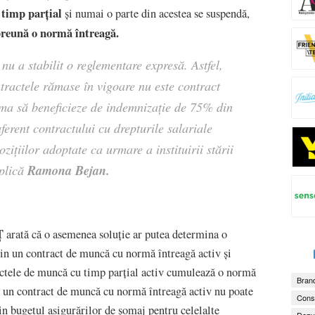
 timp parțial
și numai o parte din acestea se suspendă,
preună o normă întreagă.
 nu a stabilit o reglementare expresă. Astfel,
tractele rămase în vigoare nu este contract
rma să beneficieze de indemnizație de 75% din
ferent contractului cu drepturile salariale
zițiilor adoptate ca urmare a instituirii stării
Ramona Bejan.
plică
Ț
arată că o asemenea soluție ar putea determina o
uțin un contract de muncă cu normă întreagă activ și
actele de muncă cu timp parțial activ cumulează o normă
Brand
țin un contract de muncă cu normă întreagă activ nu poate
Consu
n bugetul asigurărilor de șomaj pentru celelalte
Dezv