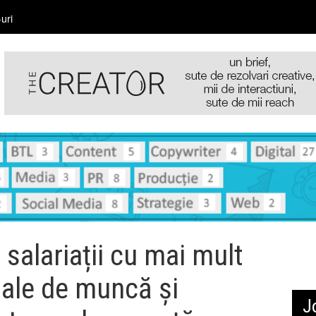
uri
salariații cu mai mult
uale de muncă și
J