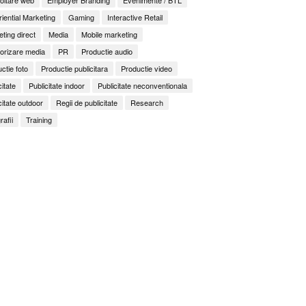
iential Marketing
Gaming
Interactive Retail
ting direct
Media
Mobile marketing
orizare media
PR
Productie audio
ctie foto
Productie publicitara
Productie video
citate
Publicitate indoor
Publicitate neconventionala
citate outdoor
Regii de publicitate
Research
rafii
Training