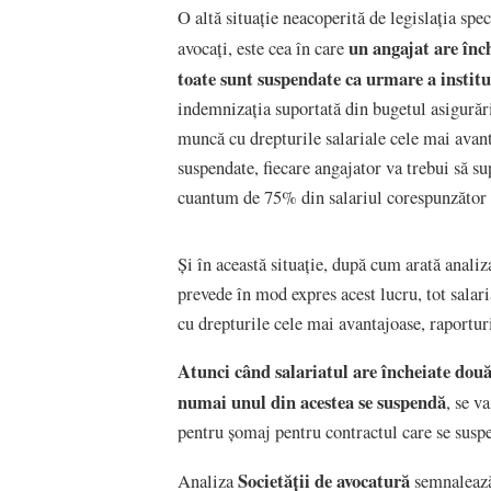
O altă situație neacoperită de legislația spe
un angajat are înc
avocați, este cea în care
toate sunt suspendate ca urmare a institui
indemnizația suportată din bugetul asigurăr
muncă cu drepturile salariale cele mai avan
suspendate, fiecare angajator va trebui să s
cuantum de 75% din salariul corespunzător l
Și în această situație, după cum arată anali
prevede în mod expres acest lucru, tot salari
cu drepturile cele mai avantajoase, raportur
Atunci când salariatul are încheiate dou
numai unul din acestea se suspendă
, se v
pentru șomaj pentru contractul care se suspe
Societății de avocatură
Analiza
semnalează 