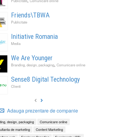
,
Publicitate
Comunicare online
Friends\TBWA
Publicitate
Initiative Romania
Media
We Are Younger
,
Branding, design, packaging
Comunicare online
Sense8 Digital Technology
Clienti
Adauga prezentare de companie
ing, design, packaging
Comunicare online
ltanta de marketing
Content Marketing
oltare web
Employer Branding
Evenimente / BTL