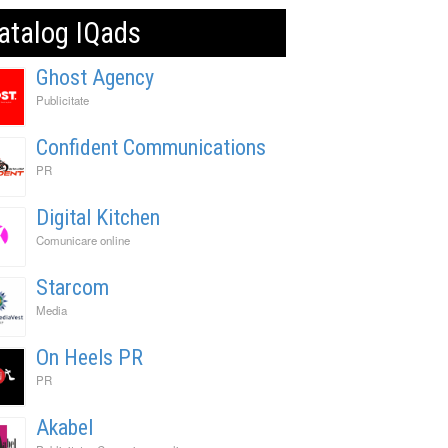
atalog IQads
Ghost Agency
Publicitate
Confident Communications
PR
Digital Kitchen
Comunicare online
Starcom
Media
On Heels PR
PR
Akabel