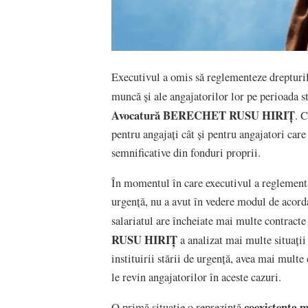
Executivul a omis să reglementeze drepturil
muncă și ale angajatorilor lor pe perioada st
Avocatură BERECHET RUSU HIRIȚ
. C
pentru angajați cât și pentru angajatori care
semnificative din fonduri proprii.
În momentul în care executivul a reglementa
urgență, nu a avut în vedere modul de acord
salariatul are încheiate mai multe contract
RUSU HIRIȚ
a analizat mai multe situații 
instituirii stării de urgență, avea mai mult
le revin angajatorilor în aceste cazuri.
coexistența 
O primă situație o reprezintă