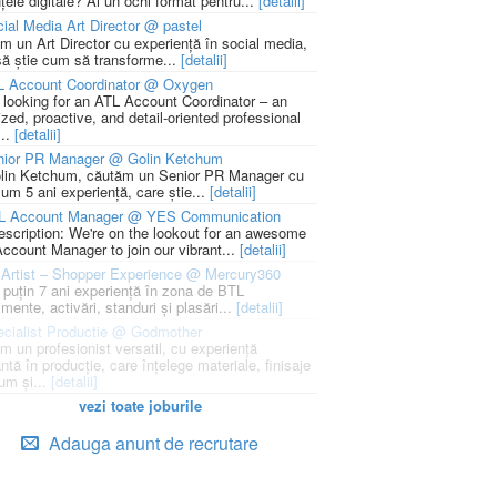
țele digitale? Ai un ochi format pentru...
[detalii]
ial Media Art Director @ pastel
m un Art Director cu experiență în social media,
să știe cum să transforme...
[detalii]
L Account Coordinator @ Oxygen
 looking for an ATL Account Coordinator – an
zed, proactive, and detail-oriented professional
...
[detalii]
nior PR Manager @ Golin Ketchum
lin Ketchum, căutăm un Senior PR Manager cu
um 5 ani experiență, care știe...
[detalii]
L Account Manager @ YES Communication
escription: We're on the lookout for an awesome
ccount Manager to join our vibrant...
[detalii]
Artist – Shopper Experience @ Mercury360
l puțin 7 ani experiență în zona de BTL
mente, activări, standuri și plasări...
[detalii]
cialist Productie @ Godmother
m un profesionist versatil, cu experiență
ntă în producție, care înțelege materiale, finisaje
um și...
[detalii]
vezi toate joburile
Adauga anunt de recrutare