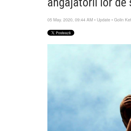
angajatorii lor de
05 May. 2020, 09:44 AM
•
Update
•
Golin Ke