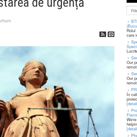
 starea de urgență
tchum
BT
(Bucu
Rolul
care 
Spe
Speci
Lucră
Sen
Our p
remote
Se
Our p
remote
PR
În ca
proie
[detali
Pro
Flami
We're
helpi
[detali
Pho