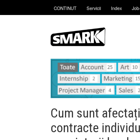
CONTINUT
Servicii
Index
Job-
Cum sunt afectați 
contracte individ