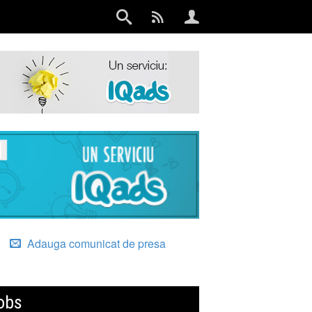
Adauga comunicat de presa
obs