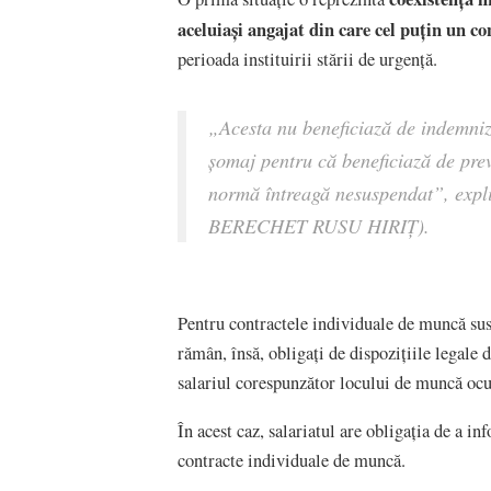
aceluiași angajat din care cel puțin un c
perioada instituirii stării de urgență.
„
Acesta nu beneficiază de indemniz
șomaj pentru că beneficiază de pre
normă întreagă nesuspendat
”, exp
BERECHET RUSU HIRIȚ).
Pentru contractele individuale de muncă susp
rămân, însă, obligați de dispozițiile legal
salariul corespunzător locului de muncă ocup
În acest caz, salariatul are obligația de a i
contracte individuale de muncă.