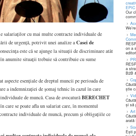
creat
EPIC 
Our c
commu
Acc
We’re
e salariaților cu mai multe contracte individuale de
Med
Comm
Casei de
ării de urgență, potrivit unei analize a
RESPO
on a 
onsecința este că se ajunge la situații de discriminare atât
editor
 în anumite situații trebuie să contribuie cu sume
PR
RESPO
a stra
B2B &
Cop
t aspecte esențiale de dreptul muncii pe perioada de
Căută
are a indemnizației de șomaj tehnic în cazul în care
știe c
Vi
BERECHET
e individuale de muncă. Casa de avocatură
Căută
și să
în care se poate afla un salariat care, în momentul
Art
e contracte individuale de muncă, precum și obligațiile ce
Căută
arată 
Soc
Ești 
mai multor contracte individuale de muncă ale