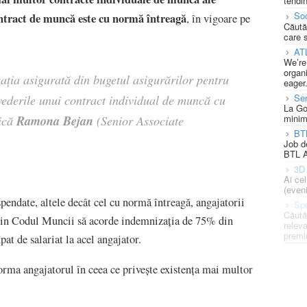
tendin
Soc
ontract de muncă este cu normă întreagă
, în vigoare pe
Căută
care 
AT
We’re
organi
ația asigurată din bugetul asigurărilor pentru
eager
Se
vederile unui contract individual de muncă cu
La Go
minim
Ramona Bejan
lică
(Senior Associate
BT
Job d
BTL A
3D 
Ai ce
(eveni
endate, altele decât cel cu normă întreagă, angajatorii
Spe
Căută
e din Codul Muncii să acorde indemnizația de 75% din
releva
premi
at de salariat la acel angajator.
nforma angajatorul în ceea ce privește existența mai multor