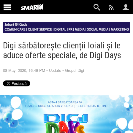
Digi sărbătorește clienții loiali și le
aduce oferte speciale, de Digi Days
08 May. 2020, 16:49 PM
•
Update
•
Grupul Digi