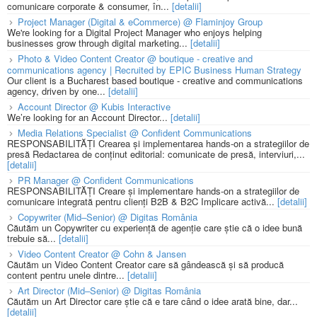
comunicare corporate & consumer, în...
[detalii]
Project Manager (Digital & eCommerce) @ Flaminjoy Group
We're looking for a Digital Project Manager who enjoys helping
businesses grow through digital marketing...
[detalii]
Photo & Video Content Creator @ boutique - creative and
communications agency | Recruited by EPIC Business Human Strategy
Our client is a Bucharest based boutique - creative and communications
agency, driven by one...
[detalii]
Account Director @ Kubis Interactive
We’re looking for an Account Director...
[detalii]
Media Relations Specialist @ Confident Communications
RESPONSABILITĂȚI Crearea și implementarea hands-on a strategiilor de
presă Redactarea de conținut editorial: comunicate de presă, interviuri,...
[detalii]
PR Manager @ Confident Communications
RESPONSABILITĂȚI Creare și implementare hands-on a strategiilor de
comunicare integrată pentru clienți B2B & B2C Implicare activă...
[detalii]
Copywriter (Mid–Senior) @ Digitas România
Căutăm un Copywriter cu experiență de agenție care știe că o idee bună
trebuie să...
[detalii]
Video Content Creator @ Cohn & Jansen
Căutăm un Video Content Creator care să gândească și să producă
content pentru unele dintre...
[detalii]
Art Director (Mid–Senior) @ Digitas România
Căutăm un Art Director care știe că e tare când o idee arată bine, dar...
[detalii]