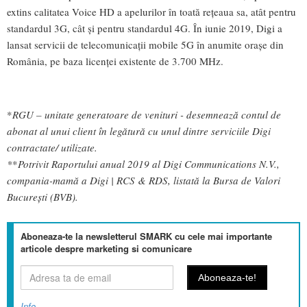
extins calitatea Voice HD a apelurilor în toată rețeaua sa, atât pentru
standardul 3G, cât și pentru standardul 4G. În iunie 2019, Digi a
lansat servicii de telecomunicații mobile 5G în anumite orașe din
România, pe baza licenței existente de 3.700 MHz.
*
RGU – unitate generatoare de venituri - desemnează contul de
abonat al unui client în legătură cu unul dintre serviciile Digi
contractate/ utilizate.
*
*
Potrivit Raportului anual 2019 al Digi Communications N.V.,
compania-mamă a Digi
| RCS & RDS, listată la Bursa de Valori
București (BVB).
Aboneaza-te la newsletterul SMARK cu cele mai importante
articole despre marketing si comunicare
Info