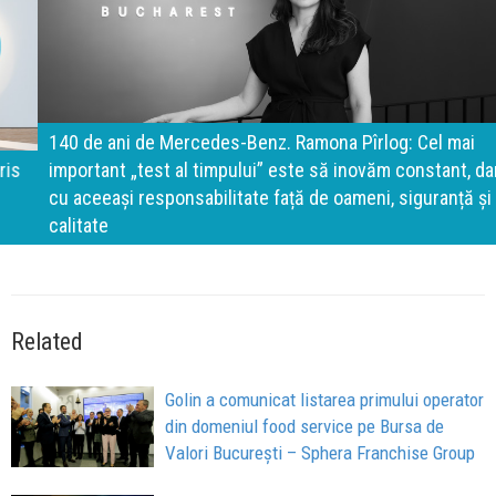
140 de ani de Mercedes-Benz. Ramona Pîrlog: Cel mai
important „test al timpului” este să inovăm constant, dar
cu aceeași responsabilitate față de oameni, siguranță și
calitate
Related
Golin a comunicat listarea primului operator
din domeniul food service pe Bursa de
Valori București – Sphera Franchise Group