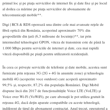
primul loc și pe piața serviciilor de internet fix și date fixe și pe locul
al doilea ca mărime pe piața serviciilor de abonamente de
telecomunicații mobile**.
Digi | RCS & RDS operează una dintre cele mai avansate rețele de
fibră optică din România, acoperind aproximativ 70% din
gospodăriile din țară (6,3 milioane de locuințe)**, iar prin
intermediul tehnologiei GPON, viteza de transmisie este de până la
1.000 Mbps pentru serviciile de internet și date, cea mai rapidă
viteză disponibilă pe piață pentru utilizatorii rezidențiali.
În ceea ce privește serviciile de telefonie și date mobile, acestea sunt
furnizate prin rețeaua 3G (2G + 4G în anumite zone) și tehnologia
mobilă 4G (acoperire voce outdoor) care acoperă aproximativ
99,5% și, respectiv, 87,2% din populația României. Digi Mobil
dispune încă din 2017 de funcționalitățile Voice LTE (VoLTE) și
Voice over Wi-Fi (VoWiFi), pe care abonații le pot utiliza gratuit în
rețeaua 4G, dacă dețin aparate compatibile cu aceste tehnologii,
indiferent de tipul de abonament contractat. Anul trecut, operatorul a