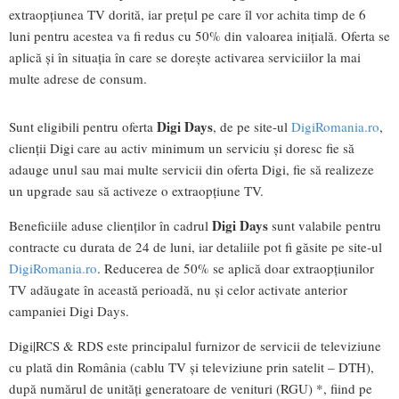
extraopțiunea TV dorită, iar prețul pe care îl vor achita timp de 6
luni pentru acestea va fi redus cu 50% din valoarea inițială. Oferta se
aplică și în situația în care se dorește activarea serviciilor la mai
multe adrese de consum.
Digi Days
Sunt eligibili pentru oferta
, de pe site-ul
DigiRomania.ro
,
clienții Digi care au activ minimum un serviciu și doresc fie să
adauge unul sau mai multe servicii din oferta Digi, fie să realizeze
un upgrade sau să activeze o extraopțiune TV.
Digi Days
Beneficiile aduse clienților în cadrul
sunt valabile pentru
contracte cu durata de 24 de luni, iar detaliile pot fi găsite pe site-ul
DigiRomania.ro
. Reducerea de 50% se aplică doar extraopțiunilor
TV adăugate în această perioadă, nu și celor activate anterior
campaniei Digi Days.
Digi|RCS & RDS este principalul furnizor de servicii de televiziune
cu plată din România (cablu TV și televiziune prin satelit – DTH),
după numărul de unități generatoare de venituri (RGU) *, fiind pe