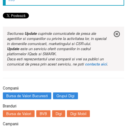
Sectiunea
Update
cuprinde comunicatele de presa ale
agentiilor si companiilor cu privire la activitatea lor, in special
in domeniile comunicarii, marketingului si CSR-ului.
Update
este un serviciu oferit companiilor in cadrul
platformelor IQads si SMARK.
Daca esti reprezentantul unei companii si vrei sa publici un
comunicat de presa prin acest serviciu, ne poti
contacta aici
.
Companii
Bursa de Valori Bucuresti
Grupul Digi
Branduri
Bursa de Valori
BVB
Digi
Digi Mobil
Campanii