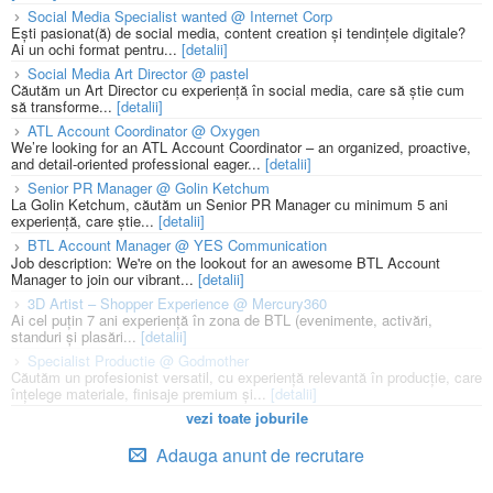
Social Media Specialist wanted @ Internet Corp
Ești pasionat(ă) de social media, content creation și tendințele digitale?
Ai un ochi format pentru...
[detalii]
Social Media Art Director @ pastel
Căutăm un Art Director cu experiență în social media, care să știe cum
să transforme...
[detalii]
ATL Account Coordinator @ Oxygen
We’re looking for an ATL Account Coordinator – an organized, proactive,
and detail-oriented professional eager...
[detalii]
Senior PR Manager @ Golin Ketchum
La Golin Ketchum, căutăm un Senior PR Manager cu minimum 5 ani
experiență, care știe...
[detalii]
BTL Account Manager @ YES Communication
Job description: We're on the lookout for an awesome BTL Account
Manager to join our vibrant...
[detalii]
3D Artist – Shopper Experience @ Mercury360
Ai cel puțin 7 ani experiență în zona de BTL (evenimente, activări,
standuri și plasări...
[detalii]
Specialist Productie @ Godmother
Căutăm un profesionist versatil, cu experiență relevantă în producție, care
înțelege materiale, finisaje premium și...
[detalii]
vezi toate joburile
Adauga anunt de recrutare