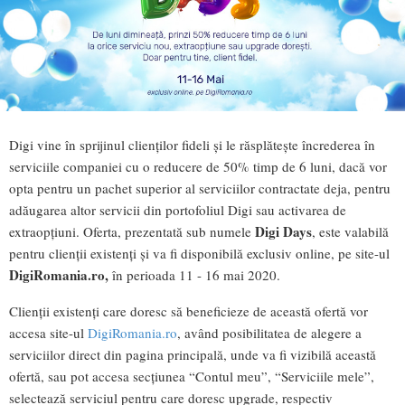
Digi vine în sprijinul clienților fideli și le răsplătește încrederea în
serviciile companiei cu o reducere de 50% timp de 6 luni, dacă vor
opta pentru un pachet superior al serviciilor contractate deja, pentru
adăugarea altor servicii din portofoliul Digi sau activarea de
Digi Days
extraopțiuni. Oferta, prezentată sub numele
, este valabilă
pentru clienții existenți și va fi disponibilă exclusiv online, pe site-ul
DigiRomania.ro,
în perioada 11 - 16 mai 2020.
Clienții existenți care doresc să beneficieze de această ofertă vor
accesa site-ul
DigiRomania.ro
, având posibilitatea de alegere a
serviciilor direct din pagina principală, unde va fi vizibilă această
ofertă, sau pot accesa secţiunea “Contul meu”, “Serviciile mele”,
selectează serviciul pentru care doresc upgrade, respectiv