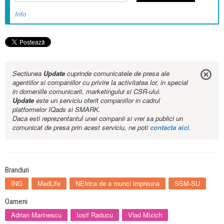
Info
Sectiunea
Update
cuprinde comunicatele de presa ale
agentiilor si companiilor cu privire la activitatea lor, in special
in domeniile comunicarii, marketingului si CSR-ului.
Update
este un serviciu oferit companiilor in cadrul
platformelor IQads si SMARK.
Daca esti reprezentantul unei companii si vrei sa publici un
comunicat de presa prin acest serviciu, ne poti
contacta aici
.
Branduri
ING
MedLife
NEfrica de a munci impreuna
SSM-SU
Oameni
Adrian Marinescu
Iosif Raducu
Vlad Mixich