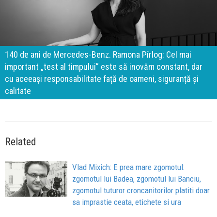
140 de ani de Mercedes-Benz. Ramona Pîrlog: Cel mai
important „test al timpului” este să inovăm constant, dar
cu aceeași responsabilitate față de oameni, siguranță și
calitate
Related
Vlad Mixich: E prea mare zgomotul:
zgomotul lui Badea, zgomotul lui Banciu,
zgomotul tuturor croncanitorilor platiti doar
sa imprastie ceata, etichete si ura