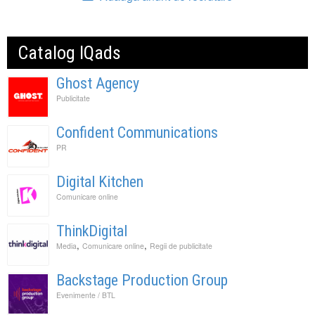
Catalog IQads
Ghost Agency
Publicitate
Confident Communications
PR
Digital Kitchen
Comunicare online
ThinkDigital
,
,
Media
Comunicare online
Regii de publicitate
Backstage Production Group
Evenimente / BTL