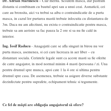
Dr. Adrian Marinescu
– Clar merita. Scoatem masca, dar pastram
distanta si combinam cu bautul apei sau a unui ceai. Asmaticii, cei
care au bronsita, aici va trebui sa aiba o contraindicatie de a purta
masca, in cazul lor purtarea mastii trebuie inlocuita cu distantarea de
3m. Daca nu am afectiuni, nu exista o contraindicatie pentru masca,
trebuie sa am aerisire sa fac pauza la 2 ore si sa nu fie cald in
interior.
Ing. Iosif Raducu
- Anagajatii care se afla singuri in birou nu vor
purta masca, asemenea, si cei care lucreaza in aer liber – cu
distantare sociala. Cerintele legale sunt ca aceste masti sa fie oferite
de catre angajator, in mod normal minim 4 masti /persoana / zi. Una
pentru drumul spre munca, apoi cate 1 la 4 ore si ultima pentru
drumul spre casa. De asemenea, trebuie sa asigure diverse substante
dezinfectate pentru suprafete, echipament tehnic si tegumente.
Ce fel de măști are obligația angajatorul să ofere?