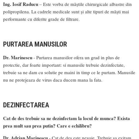
Ing. Iosif Raducu
– Este vorba de măștile chirurgicale albastre din
polipropilena. La cadrele medicale sunt și alte tipuri de măști mai
performante cu diferite grade de filtrare.
PURTAREA MANUSILOR
Dr. Marinescu
- Purtarea manusilor ofera un grad in plus de
protectie, dar foarte important: si manusile trebuie dezinfectate,
trebuie sa ne dam cu solutie pe maini in timp ce le purtam. Manusile
nu ne protejeaza de virus daca ducem mana la fata.
DEZINFECTAREA
Cat de des trebuie sa ne dezinfectam la locul de munca? Exista
prea mult sau prea putin? Care e echilibru?
Dr. Adrian Marinescu
- Cat de des este nevoie. Trebuie sa evitam