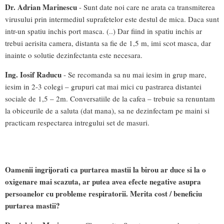
Dr. Adrian Marinescu
- Sunt date noi care ne arata ca transmiterea
virusului prin intermediul suprafetelor este destul de mica. Daca sunt
intr-un spatiu inchis port masca. (..) Dar fiind in spatiu inchis ar
trebui aerisita camera, distanta sa fie de 1,5 m, imi scot masca, dar
inainte o solutie dezinfectanta este necesara.
Ing. Iosif Raducu
- Se recomanda sa nu mai iesim in grup mare,
iesim in 2-3 colegi – grupuri cat mai mici cu pastrarea distantei
sociale de 1,5 – 2m. Conversatiile de la cafea – trebuie sa renuntam
la obiceurile de a saluta (dat mana), sa ne dezinfectam pe maini si
practicam respectarea intregului set de masuri.
Oamenii ingrijorati ca purtarea mastii la birou ar duce si la o
oxigenare mai scazuta, ar putea avea efecte negative asupra
persoanelor cu probleme respiratorii. Merita cost / beneficiu
purtarea mastii?