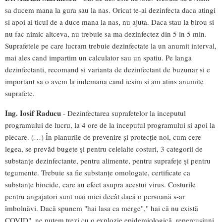
sa ducem mana la gura sau la nas. Oricat te-ai dezinfecta daca atingi
si apoi ai ticul de a duce mana la nas, nu ajuta. Daca stau la birou si
nu fac nimic altceva, nu trebuie sa ma dezinfectez din 5 in 5 min.
Suprafetele pe care lucram trebuie dezinfectate la un anumit interval,
mai ales cand impartim un calculator sau un spatiu. Pe langa
dezinfectanti, recomand si varianta de dezinfectant de buzunar si e
important sa o avem la indemana cand iesim si am atins anumite
suprafete.
Ing. Iosif Raducu
- Dezinfectarea suprafetelor la inceputul
programului de lucru, la 4 ore de la inceputul programului si apoi la
plecare. (…) În planurile de prevenire și protecție noi, cum cere
legea, se prevăd bugete și pentru celelalte costuri, 3 categorii de
substanțe dezinfectante, pentru alimente, pentru suprafețe și pentru
tegumente. Trebuie sa fie substanțe omologate, certificate ca
substanțe biocide, care au efect asupra acestui virus. Costurile
pentru angajatori sunt mai mici decât dacă o persoană s-ar
îmbolnăvi. Dacă spunem "hai lasa ca merge"," hai că nu există
COVID", ne putem trezi cu o explozie epidemiologică, repercusiuni