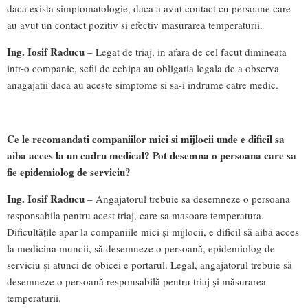
daca exista simptomatologie, daca a avut contact cu persoane care
au avut un contact pozitiv si efectiv masurarea temperaturii.
Ing. Iosif Raducu
– Legat de triaj, in afara de cel facut dimineata
intr-o companie, sefii de echipa au obligatia legala de a observa
anagajatii daca au aceste simptome si sa-i indrume catre medic.
Ce le recomandati companiilor mici si mijlocii unde e dificil sa
aiba acces la un cadru medical? Pot desemna o persoana care sa
fie epidemiolog de serviciu?
Ing. Iosif Raducu
– Angajatorul trebuie sa desemneze o persoana
responsabila pentru acest triaj, care sa masoare temperatura.
Dificultățile apar la companiile mici și mijlocii, e dificil să aibă acces
la medicina muncii, să desemneze o persoană, epidemiolog de
serviciu și atunci de obicei e portarul. Legal, angajatorul trebuie să
desemneze o persoană responsabilă pentru triaj și măsurarea
temperaturii.