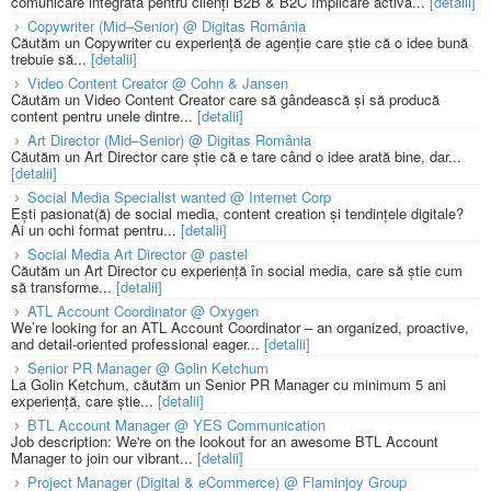
comunicare integrată pentru clienți B2B & B2C Implicare activă...
[detalii]
Copywriter (Mid–Senior) @ Digitas România
Căutăm un Copywriter cu experiență de agenție care știe că o idee bună
trebuie să...
[detalii]
Video Content Creator @ Cohn & Jansen
Căutăm un Video Content Creator care să gândească și să producă
content pentru unele dintre...
[detalii]
Art Director (Mid–Senior) @ Digitas România
Căutăm un Art Director care știe că e tare când o idee arată bine, dar...
[detalii]
Social Media Specialist wanted @ Internet Corp
Ești pasionat(ă) de social media, content creation și tendințele digitale?
Ai un ochi format pentru...
[detalii]
Social Media Art Director @ pastel
Căutăm un Art Director cu experiență în social media, care să știe cum
să transforme...
[detalii]
ATL Account Coordinator @ Oxygen
We’re looking for an ATL Account Coordinator – an organized, proactive,
and detail-oriented professional eager...
[detalii]
Senior PR Manager @ Golin Ketchum
La Golin Ketchum, căutăm un Senior PR Manager cu minimum 5 ani
experiență, care știe...
[detalii]
BTL Account Manager @ YES Communication
Job description: We're on the lookout for an awesome BTL Account
Manager to join our vibrant...
[detalii]
Project Manager (Digital & eCommerce) @ Flaminjoy Group