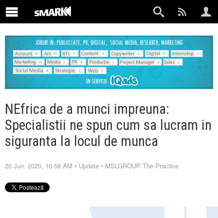
NEfrica de a munci impreuna:
Specialistii ne spun cum sa lucram in
siguranta la locul de munca
26 Jun. 2020, 10:58 AM
•
Update
•
MSLGROUP The Practice