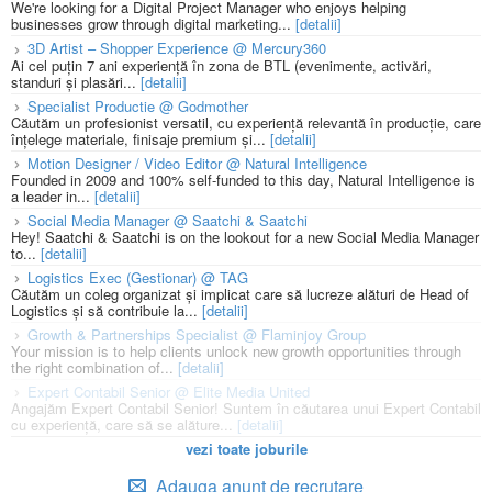
We're looking for a Digital Project Manager who enjoys helping
businesses grow through digital marketing...
[detalii]
3D Artist – Shopper Experience @ Mercury360
Ai cel puțin 7 ani experiență în zona de BTL (evenimente, activări,
standuri și plasări...
[detalii]
Specialist Productie @ Godmother
Căutăm un profesionist versatil, cu experiență relevantă în producție, care
înțelege materiale, finisaje premium și...
[detalii]
Motion Designer / Video Editor @ Natural Intelligence
Founded in 2009 and 100% self-funded to this day, Natural Intelligence is
a leader in...
[detalii]
Social Media Manager @ Saatchi & Saatchi
Hey! Saatchi & Saatchi is on the lookout for a new Social Media Manager
to...
[detalii]
Logistics Exec (Gestionar) @ TAG
Căutăm un coleg organizat și implicat care să lucreze alături de Head of
Logistics și să contribuie la...
[detalii]
Growth & Partnerships Specialist @ Flaminjoy Group
Your mission is to help clients unlock new growth opportunities through
the right combination of...
[detalii]
Expert Contabil Senior @ Elite Media United
Angajăm Expert Contabil Senior! Suntem în căutarea unui Expert Contabil
cu experiență, care să se alăture...
[detalii]
vezi toate joburile
Adauga anunt de recrutare