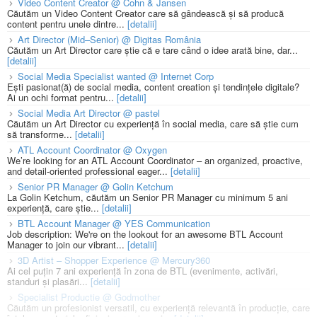
Video Content Creator @ Cohn & Jansen
Căutăm un Video Content Creator care să gândească și să producă
content pentru unele dintre...
[detalii]
Art Director (Mid–Senior) @ Digitas România
Căutăm un Art Director care știe că e tare când o idee arată bine, dar...
[detalii]
Social Media Specialist wanted @ Internet Corp
Ești pasionat(ă) de social media, content creation și tendințele digitale?
Ai un ochi format pentru...
[detalii]
Social Media Art Director @ pastel
Căutăm un Art Director cu experiență în social media, care să știe cum
să transforme...
[detalii]
ATL Account Coordinator @ Oxygen
We’re looking for an ATL Account Coordinator – an organized, proactive,
and detail-oriented professional eager...
[detalii]
Senior PR Manager @ Golin Ketchum
La Golin Ketchum, căutăm un Senior PR Manager cu minimum 5 ani
experiență, care știe...
[detalii]
BTL Account Manager @ YES Communication
Job description: We're on the lookout for an awesome BTL Account
Manager to join our vibrant...
[detalii]
3D Artist – Shopper Experience @ Mercury360
Ai cel puțin 7 ani experiență în zona de BTL (evenimente, activări,
standuri și plasări...
[detalii]
Specialist Productie @ Godmother
Căutăm un profesionist versatil, cu experiență relevantă în producție, care