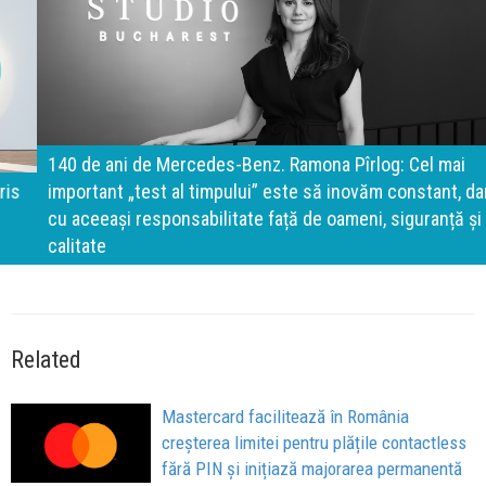
140 de ani de Mercedes-Benz. Ramona Pîrlog: Cel mai
important „test al timpului” este să inovăm constant, dar
cu aceeași responsabilitate față de oameni, siguranță și
calitate
Related
Mastercard facilitează în România
creșterea limitei pentru plățile contactless
fără PIN și inițiază majorarea permanentă