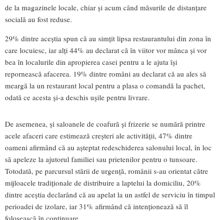
de la magazinele locale, chiar și acum când măsurile de distanțare
socială au fost reduse.
29% dintre aceștia spun că au simțit lipsa restaurantului din zona în
care locuiesc, iar alți 44% au declarat că în viitor vor mânca și vor
bea în localurile din apropierea casei pentru a le ajuta își
repornească afacerea. 19% dintre români au declarat că au ales să
meargă la un restaurant local pentru a plasa o comandă la pachet,
odată ce acesta și-a deschis ușile pentru livrare.
De asemenea, și saloanele de coafură și frizerie se numără printre
acele afaceri care estimează creșteri ale activității, 47% dintre
oameni afirmând că au așteptat redeschiderea salonului local, în loc
să apeleze la ajutorul familiei sau prietenilor pentru o tunsoare.
Totodată, pe parcursul stării de urgență, românii s-au orientat către
mijloacele tradiționale de distribuire a laptelui la domiciliu, 20%
dintre aceștia declarând că au apelat la un astfel de serviciu în timpul
perioadei de izolare, iar 31% afirmând că intenționează să îl
folosească în continuare.