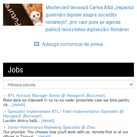
Mastercard lansează Cartea Albă „Impactul
guvernării digitale asupra societății
românești”, prin care pune pe agenda
publică necesitatea digitalizării României
Adauga comunicat de presa
Jobs
BTL Account Manager Senior @ HexagonX (București)
Rolul ăsta se măsoară în ce nu se vede: proiectele care ies bine pentru
că...
[detalii]
Specialist Implementare BTL / Field Implementation Specialist @
HexagonX (București)
Lucrăm dintr-o hală...
[detalii]
Senior Performance Marketing Specialist @ Zitec
Our promise: You choose how you'll work with us: remote-first or at our
offices in Timpuri...
[detalii]