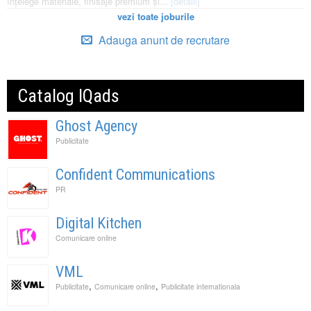
înțelege materiale, finisaje premium și...
[detalii]
vezi toate joburile
Adauga anunt de recrutare
Catalog IQads
Ghost Agency
Publicitate
Confident Communications
PR
Digital Kitchen
Comunicare online
VML
,
,
Publicitate
Comunicare online
Publicitate internationala