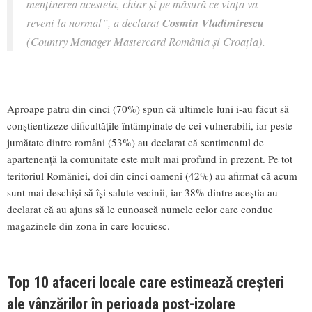
menținerea acesteia, chiar și pe măsură ce viața va
reveni la normal”
, a declarat
Cosmin Vladimirescu
(Country Manager Mastercard România și Croația).
Aproape patru din cinci (70%) spun că ultimele luni i-au făcut să
conștientizeze dificultățile întâmpinate de cei vulnerabili, iar peste
jumătate dintre români (53%) au declarat că sentimentul de
apartenență la comunitate este mult mai profund în prezent. Pe tot
teritoriul României, doi din cinci oameni (42%) au afirmat că acum
sunt mai deschiși să își salute vecinii, iar 38% dintre aceștia au
declarat că au ajuns să le cunoască numele celor care conduc
magazinele din zona în care locuiesc.
Top 10 afaceri locale care estimează creșteri
ale vânzărilor în perioada post-izolare