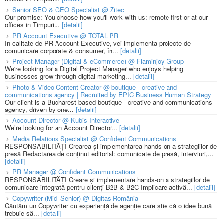
Senior SEO & GEO Specialist @ Zitec
Our promise: You choose how you'll work with us: remote-first or at our
offices in Timpuri...
[detalii]
PR Account Executive @ TOTAL PR
În calitate de PR Account Executive, vei implementa proiecte de
comunicare corporate & consumer, în...
[detalii]
Project Manager (Digital & eCommerce) @ Flaminjoy Group
We're looking for a Digital Project Manager who enjoys helping
businesses grow through digital marketing...
[detalii]
Photo & Video Content Creator @ boutique - creative and
communications agency | Recruited by EPIC Business Human Strategy
Our client is a Bucharest based boutique - creative and communications
agency, driven by one...
[detalii]
Account Director @ Kubis Interactive
We’re looking for an Account Director...
[detalii]
Media Relations Specialist @ Confident Communications
RESPONSABILITĂȚI Crearea și implementarea hands-on a strategiilor de
presă Redactarea de conținut editorial: comunicate de presă, interviuri,...
[detalii]
PR Manager @ Confident Communications
RESPONSABILITĂȚI Creare și implementare hands-on a strategiilor de
comunicare integrată pentru clienți B2B & B2C Implicare activă...
[detalii]
Copywriter (Mid–Senior) @ Digitas România
Căutăm un Copywriter cu experiență de agenție care știe că o idee bună
trebuie să...
[detalii]