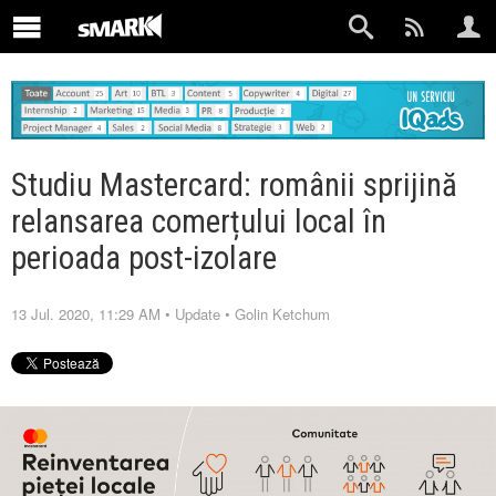
Studiu Mastercard: românii sprijină
relansarea comerțului local în
perioada post-izolare
13 Jul. 2020, 11:29 AM
•
Update
•
Golin Ketchum