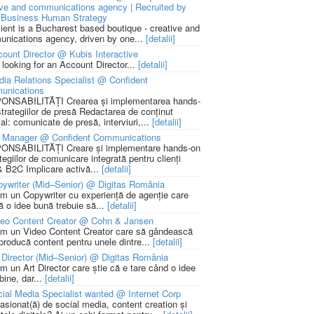
ive and communications agency | Recruited by
Business Human Strategy
lient is a Bucharest based boutique - creative and
nications agency, driven by one...
[detalii]
ount Director @ Kubis Interactive
 looking for an Account Director...
[detalii]
ia Relations Specialist @ Confident
unications
NSABILITĂȚI Crearea și implementarea hands-
strategiilor de presă Redactarea de conținut
ial: comunicate de presă, interviuri,...
[detalii]
 Manager @ Confident Communications
NSABILITĂȚI Creare și implementare hands-on
tegiilor de comunicare integrată pentru clienți
 B2C Implicare activă...
[detalii]
ywriter (Mid–Senior) @ Digitas România
m un Copywriter cu experiență de agenție care
ă o idee bună trebuie să...
[detalii]
deo Content Creator @ Cohn & Jansen
m un Video Content Creator care să gândească
 producă content pentru unele dintre...
[detalii]
 Director (Mid–Senior) @ Digitas România
m un Art Director care știe că e tare când o idee
bine, dar...
[detalii]
ial Media Specialist wanted @ Internet Corp
pasionat(ă) de social media, content creation și