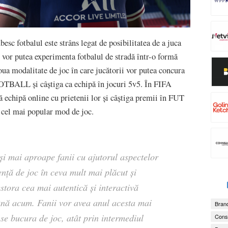
esc fotbalul este strâns legat de posibilitatea de a juca
 vor putea experimenta fotbalul de stradă într-o formă
modalitate de joc în care jucătorii vor putea concura
TBALL și câștiga ca echipă în jocuri 5v5. În FIFA
 echipă online cu prietenii lor și câștiga premii în FUT
 cel mai popular mod de joc.
i mai aproape fanii cu ajutorul aspectelor
ență de joc în ceva mult mai plăcut și
cestora cea mai autentică și interactivă
ă acum. Fanii vor avea anul acesta mai
Brand
 se bucura de joc, atât prin intermediul
Consu