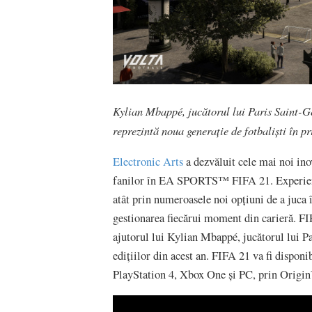
Kylian Mbappé, jucătorul lui Paris Saint-G
reprezintă noua generație de fotbaliști în
pr
Electronic Arts
a dezvăluit cele mai noi ino
fanilor în EA SPORTS™ FIFA 21. Experiența
atât prin numeroasele noi opțiuni de a juca î
gestionarea fiecărui moment din carieră. FI
ajutorul lui Kylian Mbappé, jucătorul lui P
edițiilor din acest an. FIFA 21 va fi dispon
PlayStation 4, Xbox One și PC, prin Origi