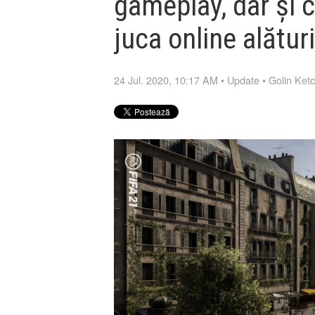
gameplay, dar și c
juca online alături
24 Jul. 2020, 10:17 AM
•
Update
•
Golin Ket