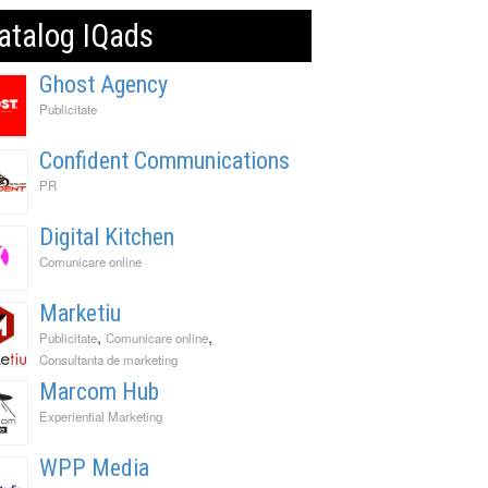
atalog IQads
Ghost Agency
Publicitate
Confident Communications
PR
Digital Kitchen
Comunicare online
Marketiu
,
,
Publicitate
Comunicare online
Consultanta de marketing
Marcom Hub
Experiential Marketing
WPP Media