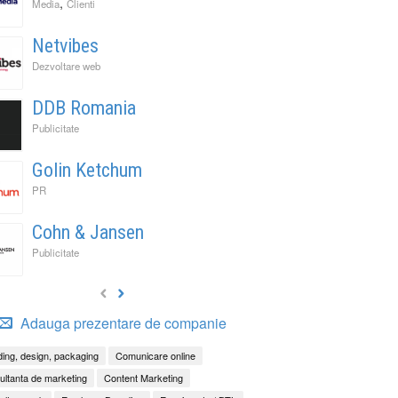
,
Media
Clienti
Netvibes
Dezvoltare web
DDB Romania
Publicitate
Golin Ketchum
PR
Cohn & Jansen
Publicitate
Adauga prezentare de companie
ing, design, packaging
Comunicare online
ltanta de marketing
Content Marketing