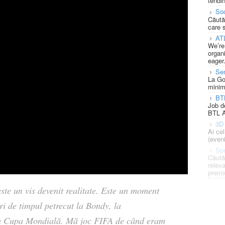
tendin
Soc
Căută
care 
AT
We’re
organi
eager
Se
La Go
minim
BT
Job d
BTL A
3D 
Ai ce
(eveni
Spe
Căută
releva
premi
ste un vis devenit realitate. Este un moment
ri de timpul petrecut la Bondy, la
a la Cupa Mondială. Mă joc FIFA de când eram