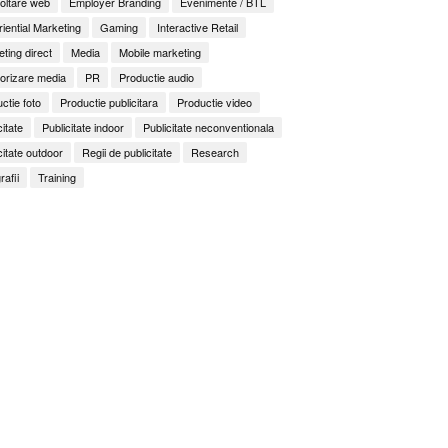
oltare web
Employer Branding
Evenimente / BTL
iential Marketing
Gaming
Interactive Retail
ting direct
Media
Mobile marketing
orizare media
PR
Productie audio
ctie foto
Productie publicitara
Productie video
citate
Publicitate indoor
Publicitate neconventionala
citate outdoor
Regii de publicitate
Research
rafii
Training