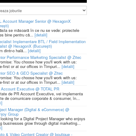
L Account Manager Senior @ HexagonX
rești)
 ăsta se măsoară în ce nu se vede: proiectele
ies bine pentru că...
[detalii]
cialist Implementare BTL / Field Implementation
alist @ HexagonX (București)
m dintr-o hală...
[detalii]
ior Performance Marketing Specialist @ Zitec
romise: You choose how you'll work with us:
-first or at our offices in Timpuri...
[detalii]
nior SEO & GEO Specialist @ Zitec
romise: You choose how you'll work with us:
-first or at our offices in Timpuri...
[detalii]
 Account Executive @ TOTAL PR
litate de PR Account Executive, vei implementa
cte de comunicare corporate & consumer, în...
i]
ject Manager (Digital & eCommerce) @
njoy Group
 looking for a Digital Project Manager who enjoys
ng businesses grow through digital marketing...
i]
to & Video Content Creator @ boutique -