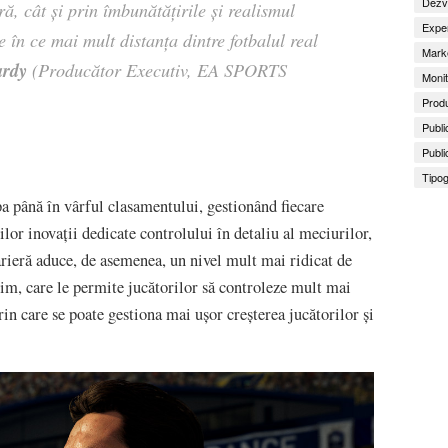
Dezv
ă, cât și prin îmbunătățirile și realismul
Exper
 în ce mai mult distanța dintre fotbalul real
Marke
rdy
(Producător Executiv, EA SPORTS
Monit
Produ
Publi
Publi
Tipog
a până în vârful clasamentului, gestionând fiecare
or inovații dedicate controlului în detaliu al meciurilor,
rieră aduce, de asemenea, un nivel mult mai ridicat de
im, care le permite jucătorilor să controleze mult mai
in care se poate gestiona mai ușor creșterea jucătorilor și