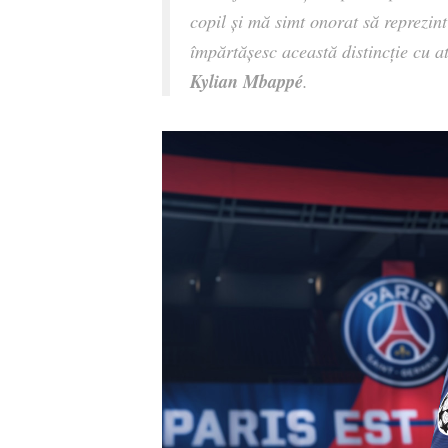
copil și mă simt onorat să reprezint
împărtășesc această distincție cu at
Kylian Mbappé
.