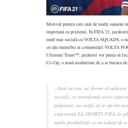
Motivul pentru care atât de mulți oameni iub
împreună cu prietenii. În FIFA 21, jucătorii
mult mai socială cu VOLTA SQUADS, o noua 
cu alți memebri ai comunității VOLTA FOO
Ultimate Team™, jucătorii vor putea să facă
Co-Op, o nouă modalitate de a se bucura de
„Anul acesta, ne dorim să aducem ș
sociale, ce transformă orice experi
palpitant, iar astfel să le oferim a
experiență EA SPORTS FIFA de pân
multe posibilități ca niciodată de a