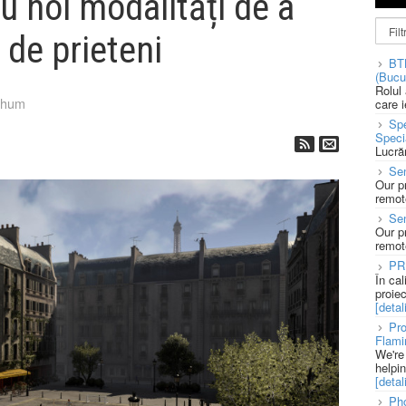
u noi modalități de a
 de prieteni
BT
(Bucu
Rolul
chum
care 
Spe
Speci
Lucră
Sen
Our p
remote
Se
Our p
remote
PR
În ca
proie
[detali
Pro
Flami
We're
helpi
[detali
Pho