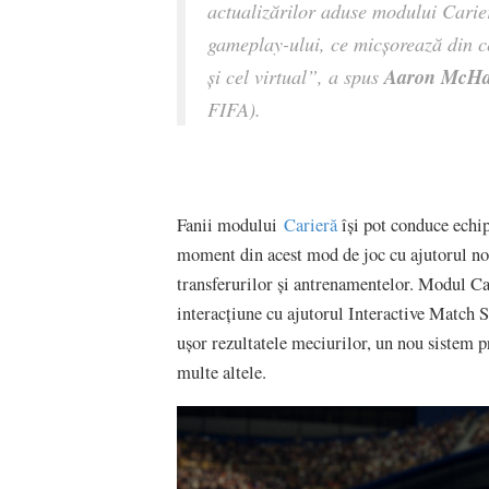
actualizărilor aduse modului Carier
gameplay-ului, ce micșorează din ce
Aaron McHa
și cel virtual”, a spus
FIFA).
Fanii modului
Carieră
își pot conduce echip
moment din acest mod de joc cu ajutorul noil
transferurilor și antrenamentelor. Modul Ca
interacțiune cu ajutorul Interactive Match S
ușor rezultatele meciurilor, un nou sistem pr
multe altele.