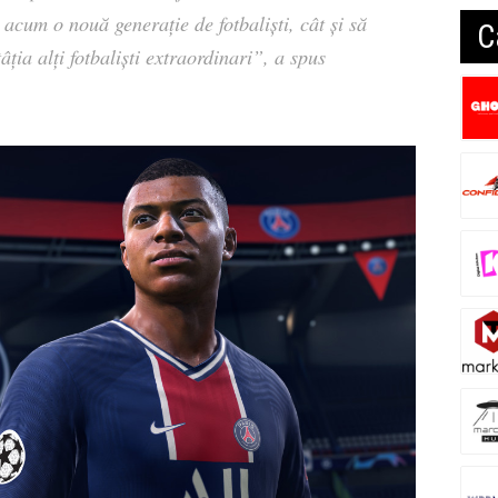
 acum o nouă generație de fotbaliști, cât și să
C
âția alți fotbaliști extraordinari”, a spus