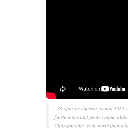
„Să apar pe coperta jocului FIFA e
foarte important pentru mine, alătu
Clairefontaine, și de participare