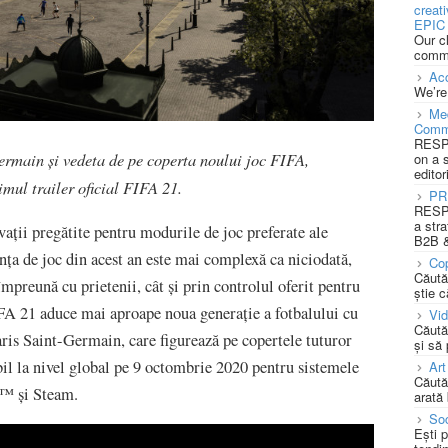
creat
EPIC 
Our c
commu
Acc
We’re
Med
Comm
RESPO
ermain și vedeta de pe coperta noului joc FIFA,
on a 
editor
imul trailer oficial FIFA 21.
PR
RESPO
a stra
vații pregătite pentru modurile de joc preferate ale
B2B &
 de joc din acest an este mai complexă ca niciodată,
Cop
Căută
mpreună cu prietenii, cât și prin controlul oferit pentru
știe c
FA 21 aduce mai aproape noua generație a fotbalului cu
Vi
Căută
aris Saint-Germain, care figurează pe copertele tuturor
și să
ibil la nivel global pe 9 octombrie 2020 pentru sistemele
Art
Căută
n™ și Steam.
arată 
Soc
Ești 