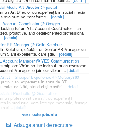
țele digitale? Ai un ochi format pentru...
[detalii]
ial Media Art Director @ pastel
m un Art Director cu experiență în social media,
să știe cum să transforme...
[detalii]
L Account Coordinator @ Oxygen
 looking for an ATL Account Coordinator – an
zed, proactive, and detail-oriented professional
...
[detalii]
nior PR Manager @ Golin Ketchum
lin Ketchum, căutăm un Senior PR Manager cu
um 5 ani experiență, care știe...
[detalii]
L Account Manager @ YES Communication
escription: We're on the lookout for an awesome
ccount Manager to join our vibrant...
[detalii]
Artist – Shopper Experience @ Mercury360
l puțin 7 ani experiență în zona de BTL
mente, activări, standuri și plasări...
[detalii]
cialist Productie @ Godmother
m un profesionist versatil, cu experiență
ntă în producție, care înțelege materiale, finisaje
um și...
[detalii]
vezi toate joburile
Adauga anunt de recrutare