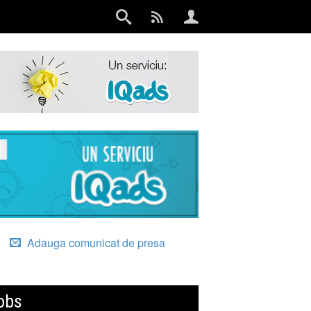
Adauga comunicat de presa
obs