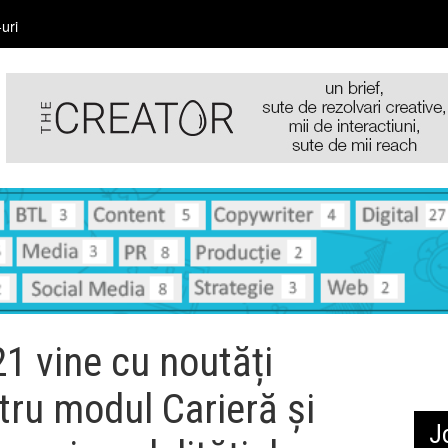
uri
1 vine cu noutăți
tru modul Carieră și
J