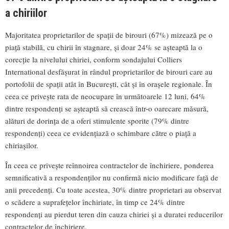
a chiriilor
Majoritatea proprietarilor de spații de birouri (67%) mizează pe o
piață stabilă, cu chirii în stagnare, și doar 24% se așteaptă la o
corecție la nivelului chiriei, conform sondajului Colliers
International desfășurat în rândul proprietarilor de birouri care au
portofolii de spații atât în București, cât și în orașele regionale. În
ceea ce privește rata de neocupare în următoarele 12 luni, 64%
dintre respondenți se așteaptă să crească într-o oarecare măsură,
alături de dorința de a oferi stimulente sporite (79% dintre
respondenți) ceea ce evidențiază o schimbare către o piață a
chiriașilor.
În ceea ce privește reînnoirea contractelor de închiriere, ponderea
semnificativă a respondenților nu confirmă nicio modificare față de
anii precedenți. Cu toate acestea, 30% dintre proprietari au observat
o scădere a suprafețelor închiriate, în timp ce 24% dintre
respondenți au pierdut teren din cauza chiriei și a duratei reducerilor
contractelor de închiriere.