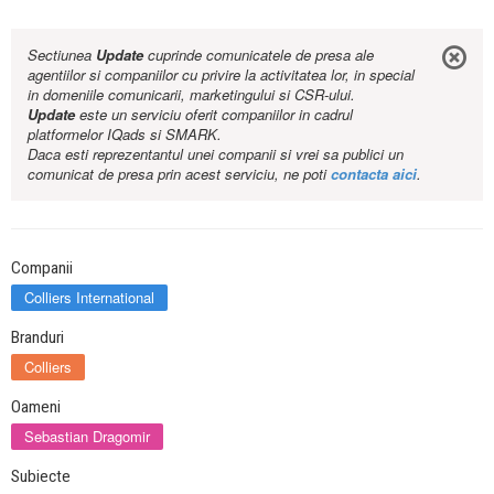
Sectiunea
Update
cuprinde comunicatele de presa ale
agentiilor si companiilor cu privire la activitatea lor, in special
in domeniile comunicarii, marketingului si CSR-ului.
Update
este un serviciu oferit companiilor in cadrul
platformelor IQads si SMARK.
Daca esti reprezentantul unei companii si vrei sa publici un
comunicat de presa prin acest serviciu, ne poti
contacta aici
.
Companii
Colliers International
Branduri
Colliers
Oameni
Sebastian Dragomir
Subiecte