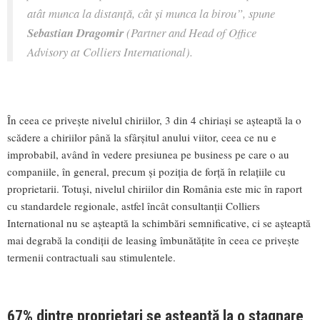
atât munca la distanță, cât și munca la birou”, spune
Sebastian Dragomir
(Partner and Head of Office
Advisory at Colliers International).
În ceea ce privește nivelul chiriilor, 3 din 4 chiriași se așteaptă la o
scădere a chiriilor până la sfârșitul anului viitor, ceea ce nu e
improbabil, având în vedere presiunea pe business pe care o au
companiile, în general, precum și poziția de forță în relațiile cu
proprietarii. Totuși, nivelul chiriilor din România este mic în raport
cu standardele regionale, astfel încât consultanții Colliers
International nu se așteaptă la schimbări semnificative, ci se așteaptă
mai degrabă la condiții de leasing îmbunătățite în ceea ce privește
termenii contractuali sau stimulentele.
67% dintre proprietari se așteaptă la o stagnare