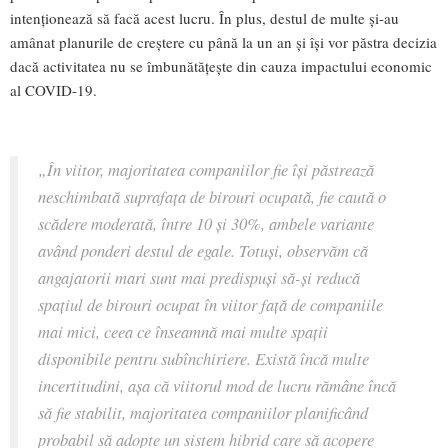
intenționează să facă acest lucru. În plus, destul de multe și-au
amânat planurile de creștere cu până la un an și își vor păstra decizia
dacă activitatea nu se îmbunătățește din cauza impactului economic
al COVID-19.
„În viitor, majoritatea companiilor fie își păstrează
neschimbată suprafața de birouri ocupată, fie caută o
scădere moderată, între 10 și 30%, ambele variante
având ponderi destul de egale. Totuși, observăm că
angajatorii mari sunt mai predispuși să-și reducă
spațiul de birouri ocupat în viitor față de companiile
mai mici, ceea ce înseamnă mai multe spații
disponibile pentru subînchiriere. Există încă multe
incertitudini, așa că viitorul mod de lucru rămâne încă
să fie stabilit, majoritatea companiilor planificând
probabil să adopte un sistem hibrid care să acopere