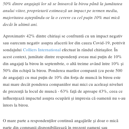
50% dintre angajații lor să se întoarcă la birou până la jumătatea
anului viitor, proprietarii estimează un impact pe termen mediu,
majoritatea așteptându-se la o cerere cu cel puțin 10% mai mică
decât în ultimii ani.
Aproximativ 42% dintre chiriași se confruntă cu un impact negativ
sau oarecum negativ asupra afacerii lor din cauza Covid-19, potrivit
sondajului
Colliers International
efectuat în rândul chiriașilor. În
acest context, jumătate dintre respondenți aveau mai puțin de 10%
din angajați la birou în septembrie, o altă treime având între 10% și
50% din echipă la birou. Ponderea marilor companii (cu peste 500
de angajați) cu mai puțin de 10% din forța de muncă în birou este
mai mare decât ponderea companiilor mai mici cu aceleași niveluri
de prezență la locul de muncă - 63% față de aproape 43%, ceea ce
influențează impactul asupra ocupării și impresia că oamenii nu s-au
întors la birou.
O mare parte a respondenților continuă angajările și doar o mică
parte din companii disponibilizează în prezent oameni sau