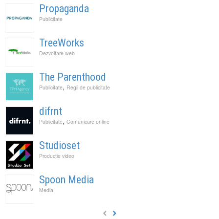
Propaganda
Publicitate
TreeWorks
Dezvoltare web
The Parenthood
,
Publicitate
Regii de publicitate
difrnt
,
Publicitate
Comunicare online
Studioset
Productie video
Spoon Media
Media