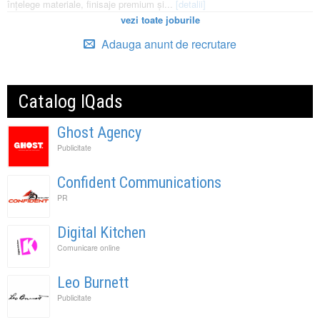
înțelege materiale, finisaje premium și...
[detalii]
vezi toate joburile
Adauga anunt de recrutare
Catalog IQads
Ghost Agency
Publicitate
Confident Communications
PR
Digital Kitchen
Comunicare online
Leo Burnett
Publicitate