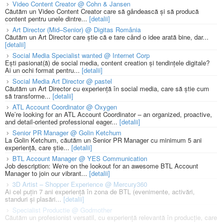
Video Content Creator @ Cohn & Jansen
Căutăm un Video Content Creator care să gândească și să producă
content pentru unele dintre...
[detalii]
Art Director (Mid–Senior) @ Digitas România
Căutăm un Art Director care știe că e tare când o idee arată bine, dar...
[detalii]
Social Media Specialist wanted @ Internet Corp
Ești pasionat(ă) de social media, content creation și tendințele digitale?
Ai un ochi format pentru...
[detalii]
Social Media Art Director @ pastel
Căutăm un Art Director cu experiență în social media, care să știe cum
să transforme...
[detalii]
ATL Account Coordinator @ Oxygen
We’re looking for an ATL Account Coordinator – an organized, proactive,
and detail-oriented professional eager...
[detalii]
Senior PR Manager @ Golin Ketchum
La Golin Ketchum, căutăm un Senior PR Manager cu minimum 5 ani
experiență, care știe...
[detalii]
BTL Account Manager @ YES Communication
Job description: We're on the lookout for an awesome BTL Account
Manager to join our vibrant...
[detalii]
3D Artist – Shopper Experience @ Mercury360
Ai cel puțin 7 ani experiență în zona de BTL (evenimente, activări,
standuri și plasări...
[detalii]
Specialist Productie @ Godmother
Căutăm un profesionist versatil, cu experiență relevantă în producție, care