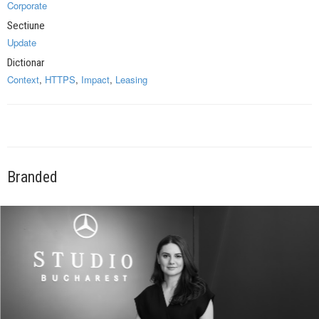
Corporate
Sectiune
Update
Dictionar
Context
,
HTTPS
,
Impact
,
Leasing
Branded