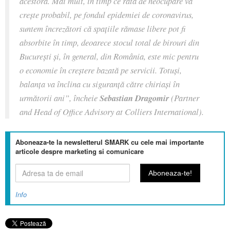
acestora. Mai mult, în timp ce rata de neocupare va
crește probabil, pe fondul epidemiei de coronavirus,
suntem încrezători că spațiile rămase libere pot fi
absorbite în timp, deoarece stocul total de birouri din
București și, în general, din România, este mic pentru
o economie în creștere bazată pe servicii. Totuși,
balanța va înclina cu siguranță către chiriași în
următorii ani”, încheie
Sebastian Dragomir
(Partner
and Head of Office Advisory at Colliers International).
Aboneaza-te la newsletterul SMARK cu cele mai importante
articole despre marketing si comunicare
Info