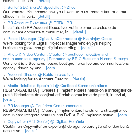
offices in Timpuri...
[detalii]
Senior SEO & GEO Specialist @ Zitec
Our promise: You choose how you'll work with us: remote-first or at our
offices in Timpuri...
[detalii]
PR Account Executive @ TOTAL PR
În calitate de PR Account Executive, vei implementa proiecte de
comunicare corporate & consumer, în...
[detalii]
Project Manager (Digital & eCommerce) @ Flaminjoy Group
We're looking for a Digital Project Manager who enjoys helping
businesses grow through digital marketing...
[detalii]
Photo & Video Content Creator @ boutique - creative and
communications agency | Recruited by EPIC Business Human Strategy
Our client is a Bucharest based boutique - creative and communications
agency, driven by one...
[detalii]
Account Director @ Kubis Interactive
We’re looking for an Account Director...
[detalii]
Media Relations Specialist @ Confident Communications
RESPONSABILITĂȚI Crearea și implementarea hands-on a strategiilor de
presă Redactarea de conținut editorial: comunicate de presă, interviuri,...
[detalii]
PR Manager @ Confident Communications
RESPONSABILITĂȚI Creare și implementare hands-on a strategiilor de
comunicare integrată pentru clienți B2B & B2C Implicare activă...
[detalii]
Copywriter (Mid–Senior) @ Digitas România
Căutăm un Copywriter cu experiență de agenție care știe că o idee bună
trebuie să...
[detalii]