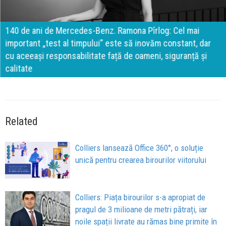
140 de ani de Mercedes-Benz. Ramona Pîrlog: Cel mai
important „test al timpului” este să inovăm constant, dar
cu aceeași responsabilitate față de oameni, siguranță și
calitate
Related
Colliers lansează Office 360°, o soluție
unică pentru crearea birourilor viitorului
Colliers: Piața birourilor s-a apropiat de
pragul de 3 milioane de metri pătrați, iar
noile spații livrate au rămas bine primite în