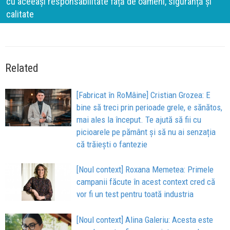
cu aceeași responsabilitate față de oameni, siguranță și
calitate
Related
[Fabricat în RoMâine] Cristian Grozea: E
bine să treci prin perioade grele, e sănătos,
mai ales la început. Te ajută să fii cu
picioarele pe pământ și să nu ai senzația
că trăiești o fantezie
[Noul context] Roxana Memetea: Primele
campanii făcute în acest context cred că
vor fi un test pentru toată industria
[Noul context] Alina Galeriu: Acesta este