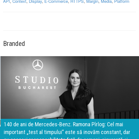
API
,
Context
,
Display
,
E-Commerce
,
HTTPS
,
Margin
,
Media
,
Platform
Branded
140 de ani de Mercedes-Benz. Ramona Pîrlog: Cel mai
important „test al timpului” este să inovăm constant, dar