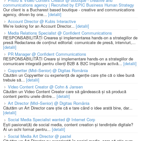
Photo & Video Content Creator @ boutique - creative and
communications agency | Recruited by EPIC Business Human Strategy
Our client is a Bucharest based boutique - creative and communications
agency, driven by one...
[detalii]
Account Director @ Kubis Interactive
We’re looking for an Account Director...
[detalii]
Media Relations Specialist @ Confident Communications
RESPONSABILITĂȚI Crearea și implementarea hands-on a strategiilor de
presă Redactarea de conținut editorial: comunicate de presă, interviuri,...
[detalii]
PR Manager @ Confident Communications
RESPONSABILITĂȚI Creare și implementare hands-on a strategiilor de
comunicare integrată pentru clienți B2B & B2C Implicare activă...
[detalii]
Copywriter (Mid–Senior) @ Digitas România
Căutăm un Copywriter cu experiență de agenție care știe că o idee bună
trebuie să...
[detalii]
Video Content Creator @ Cohn & Jansen
Căutăm un Video Content Creator care să gândească și să producă
content pentru unele dintre...
[detalii]
Art Director (Mid–Senior) @ Digitas România
Căutăm un Art Director care știe că e tare când o idee arată bine, dar...
[detalii]
Social Media Specialist wanted @ Internet Corp
Ești pasionat(ă) de social media, content creation și tendințele digitale?
Ai un ochi format pentru...
[detalii]
Social Media Art Director @ pastel
Căutăm un Art Director cu experiență în social media, care să știe cum