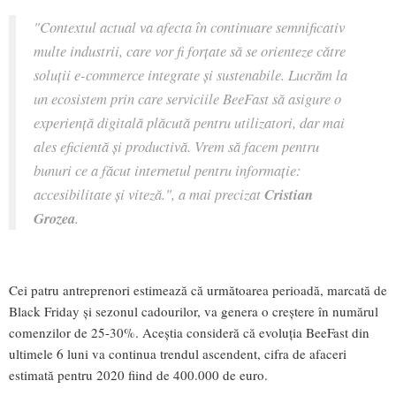
"Contextul actual va afecta în continuare semnificativ
multe industrii, care vor fi forțate să se orienteze către
soluții e-commerce integrate și sustenabile. Lucrăm la
un ecosistem prin care serviciile BeeFast să asigure o
experiență digitală plăcută pentru utilizatori, dar mai
ales eficientă și productivă. Vrem să facem pentru
bunuri ce a făcut internetul pentru informație:
accesibilitate și viteză."
, a mai precizat
Cristian
Grozea
.
Cei patru antreprenori estimează că următoarea perioadă, marcată de
Black Friday și sezonul cadourilor, va genera o creștere în numărul
comenzilor de 25-30%. Aceștia consideră că evoluția BeeFast din
ultimele 6 luni va continua trendul ascendent, cifra de afaceri
estimată pentru 2020 fiind de 400.000 de euro.