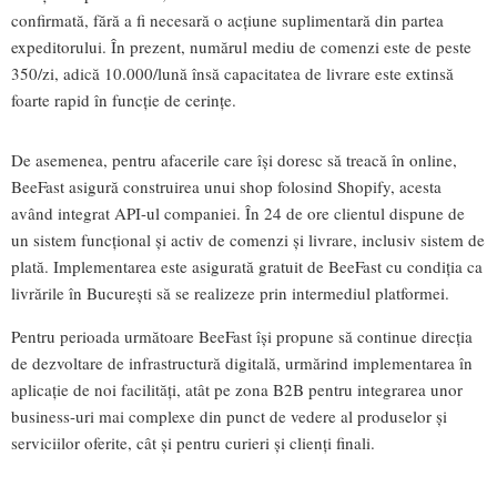
confirmată, fără a fi necesară o acțiune suplimentară din partea
expeditorului. În prezent, numărul mediu de comenzi este de peste
350/zi, adică 10.000/lună însă capacitatea de livrare este extinsă
foarte rapid în funcție de cerințe.
De asemenea, pentru afacerile care își doresc să treacă în online,
BeeFast asigură construirea unui shop folosind Shopify, acesta
având integrat API-ul companiei. În 24 de ore clientul dispune de
un sistem funcțional și activ de comenzi și livrare, inclusiv sistem de
plată. Implementarea este asigurată gratuit de BeeFast cu condiția ca
livrările în București să se realizeze prin intermediul platformei.
Pentru perioada următoare BeeFast își propune să continue direcția
de dezvoltare de infrastructură digitală, urmărind implementarea în
aplicație de noi facilități, atât pe zona B2B pentru integrarea unor
business-uri mai complexe din punct de vedere al produselor și
serviciilor oferite, cât și pentru curieri și clienți finali.