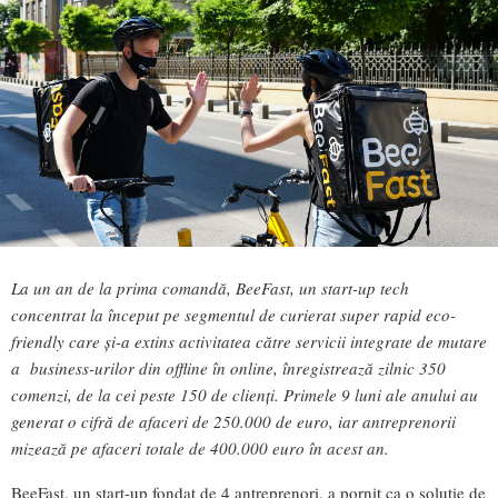
La un an de la prima comandă, BeeFast, un start-up tech
concentrat la început pe segmentul de curierat super rapid eco-
friendly care și-a extins activitatea către servicii integrate de mutare
a business-urilor din offline în online, înregistrează zilnic 350
comenzi, de la cei peste 150 de clienți. Primele 9 luni ale anului au
generat o cifră de afaceri de 250.000 de euro, iar antreprenorii
mizează pe afaceri totale de 400.000 euro în acest an.
BeeFast, un start-up fondat de 4 antreprenori, a pornit ca o soluție de