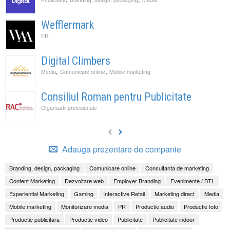
Wefflermark
PR
Digital Climbers
,
,
Media
Comunicare online
Mobile marketing
Consiliul Roman pentru Publicitate
Organizatii profesionale
Adauga prezentare de companie
Branding, design, packaging
Comunicare online
Consultanta de marketing
Content Marketing
Dezvoltare web
Employer Branding
Evenimente / BTL
Experiential Marketing
Gaming
Interactive Retail
Marketing direct
Media
Mobile marketing
Monitorizare media
PR
Productie audio
Productie foto
Productie publicitara
Productie video
Publicitate
Publicitate indoor