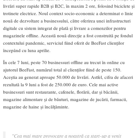
livrări super rapide B2B și B2C, în maxim 2 ore, folosind biciclete și
trotinete electrice. Noul context socio-economic a determinat o linie
nouă de dezvoltare a businessului, către oferirea unei infrastructuri
digitale cu sistem integrat de plată și livrare a comenzilor pentru
magazinele offline. Această nouă direcție a fost construită pe fondul
contextului pandemic, serviciul fiind oferit de BeeFast clienților
începând cu luna aprilie.
În cele 7 luni, peste 70 businessuri offline au trecut în online cu
ajutorul BeeFast, numărul total al clienților fiind de peste 150.
Aceștia au generat aproape 50.000 de livrări. Astfel, cifra de afaceri
rezultată la 9 luni a fost de 250.000 de euro. Cele mai active
businessuri sunt restaurante, cafenele, florării, dar și băcănii,
magazine alimentare și de băuturi, magazine de jucării, farmacii,
magazine de haine și încălțăminte.
"Cea mai mare provocare a noastră ca start-up a venit