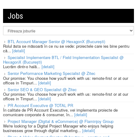
Jobs
BTL Account Manager Senior @ HexagonX (București)
Rolul ăsta se măsoară în ce nu se vede: proiectele care ies bine pentru
că...
[detalii]
Specialist Implementare BTL / Field Implementation Specialist @
HexagonX (București)
Lucrăm dintr-o hală...
[detalii]
Senior Performance Marketing Specialist @ Zitec
Our promise: You choose how you'll work with us: remote-first or at our
offices in Timpuri...
[detalii]
Senior SEO & GEO Specialist @ Zitec
Our promise: You choose how you'll work with us: remote-first or at our
offices in Timpuri...
[detalii]
PR Account Executive @ TOTAL PR
În calitate de PR Account Executive, vei implementa proiecte de
comunicare corporate & consumer, în...
[detalii]
Project Manager (Digital & eCommerce) @ Flaminjoy Group
We're looking for a Digital Project Manager who enjoys helping
businesses grow through digital marketing...
[detalii]