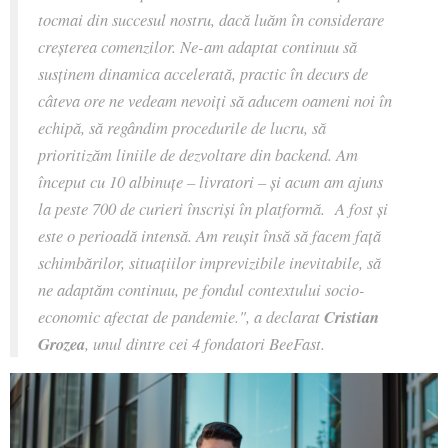
tocmai din succesul nostru, dacă luăm în considerare
creșterea comenzilor. Ne-am adaptat continuu să
susținem dinamica accelerată, practic în decurs de
câteva ore ne vedeam nevoiți să aducem oameni noi în
echipă, să regândim procedurile de lucru, să
prioritizăm liniile de dezvoltare din backend. Am
început cu 10 albinuțe – livratori – și acum am ajuns
la peste 700 de curieri înscriși în platformă. A fost și
este o perioadă intensă. Am reușit însă să facem față
schimbărilor, situațiilor imprevizibile inevitabile, să
ne adaptăm continuu, pe fondul contextului socio-
economic afectat de pandemie."
, a declarat
Cristian
Grozea
, unul dintre cei 4 fondatori BeeFast.