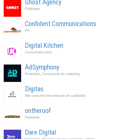
Ghost Agency
Publicitate
Confident Communications
PR
Digital Kitchen
Comunicare online
AdSymphony
,
Publicitate
Consultanta de marketing
Digitas
Alte companii internationale din publicitate
ontheroof
Publicitate
Dare Digital
,
,
Publicitate
Branding, design, packaging
Media