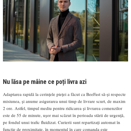
Nu lăsa pe mâine ce poți livra azi
Adaptarea rapidă la cerințele pieței a făcut ca BeeFast să-și respecte
misiunea, și anume asigurarea unui timp de livrare scurt, de maxim
2 ore. Astfel, timpul mediu pentru ridicarea și livrarea comenzilor
este de 55 de minute, ușor mai scăzut în perioada stării de urgență,
pe fondul unui trafic fluidizat. Curierii sunt repartizați automat în
funcție de proximitate, în momentul în care comanda este