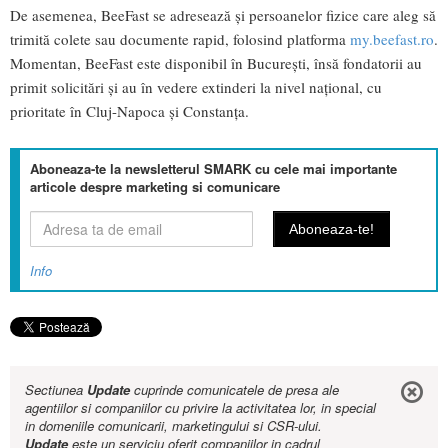
De asemenea, BeeFast se adresează și persoanelor fizice care aleg să
trimită colete sau documente rapid, folosind platforma
my.beefast.ro
.
Momentan, BeeFast este disponibil în București, însă fondatorii au
primit solicitări și au în vedere extinderi la nivel național, cu
prioritate în Cluj-Napoca și Constanța.
Aboneaza-te la newsletterul SMARK cu cele mai importante
articole despre marketing si comunicare
Info
Sectiunea
Update
cuprinde comunicatele de presa ale
agentiilor si companiilor cu privire la activitatea lor, in special
in domeniile comunicarii, marketingului si CSR-ului.
Update
este un serviciu oferit companiilor in cadrul