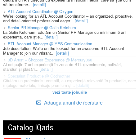
să transforme...
[detalii]
ATL Account Coordinator @ Oxygen
We’re looking for an ATL Account Coordinator – an organized, proactive,
and detail-oriented professional eager...
[detalii]
Senior PR Manager @ Golin Ketchum
La Golin Ketchum, căutăm un Senior PR Manager cu minimum 5 ani
experiență, care știe...
[detalii]
BTL Account Manager @ YES Communication
Job description: We're on the lookout for an awesome BTL Account
Manager to join our vibrant...
[detalii]
3D Artist – Shopper Experience @ Mercury360
Ai cel puțin 7 ani experiență în zona de BTL (evenimente, activări,
standuri și plasări...
[detalii]
Specialist Productie @ Godmother
Căutăm un profesionist versatil, cu experiență relevantă în producție, care
înțelege materiale, finisaje premium și...
[detalii]
vezi toate joburile
Adauga anunt de recrutare
Catalog IQads