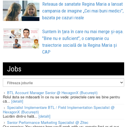
Reteaua de sanatate Regina Maria a lansat
campania de imagine „Cei mai buni medici”,
bazata pe cazuri reale
Suntem în țara în care nu mai merge și-așa.
"Bine nu e suficient", o campanie cu
traiectorie socială de la Regina Maria și
CAP
Jobs
BTL Account Manager Senior @ HexagonX (București)
Rolul ăsta se măsoară în ce nu se vede: proiectele care ies bine pentru
că...
[detalii]
Specialist Implementare BTL / Field Implementation Specialist @
HexagonX (București)
Lucrăm dintr-o hală...
[detalii]
Senior Performance Marketing Specialist @ Zitec
Our promise: You choose how you'll work with us: remote-first or at our