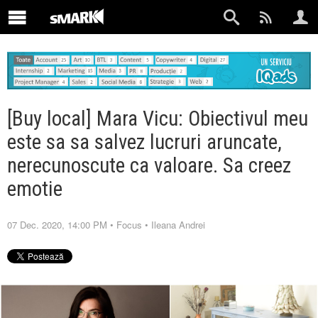
[Buy local] Mara Vicu: Obiectivul meu
este sa sa salvez lucruri aruncate,
nerecunoscute ca valoare. Sa creez
emotie
07 Dec. 2020, 14:00 PM
•
Focus
•
Ileana Andrei