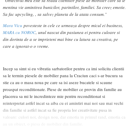
”Obiectivul meu este sa redau clientilor piese de mobilier care sa le
mentina vie amintirea bunicilor, parintilor, familiei. Sa creez emotie.
Sa fac upcycling, , sa salvez planeta de la atata consum.”
Mara Vicu
povesteste in cele ce urmeaza despre micul ei business,
MARA cu NOROC
, unul nascut din pasiunea ei pentru culoare si
din dorinta de a se imprieteni mai bine cu latura sa creativa, pe
care a ignorat-o o vreme.
Incep sa simt si eu vibratia sarbatorilor pentru ca imi solicita clientii
sa le termin piesele de mobilier pana la Craciun caci s-ar bucura sa
stie ca au o masa noua pe care sa isi aseze bucatele si scaune
proaspat reconditionate. Piese de mobilier ce provin din familie au
placerea sa mi le incredinteze mie pentru reconditionat si
reinterpretat astfel incat sa aiba cu ei amintiri mai noi sau mai vechi
din familie si astfel incat sa fie propria lor creativitate pusa in
valoare: culori noi, design nou, dar emotia in primul rand, emotia ca
au un obiect, o piesa de mobilier din familie.