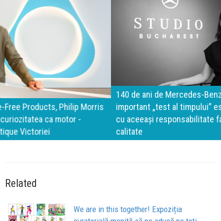
140 de ani de Mercedes-Benz. Ramona Pîrlog: Cel mai
important „test al timpului” este să inovăm constant, dar
cu aceeași responsabilitate față de oameni, siguranță și
calitate
Related
We are in this together! Expoziția