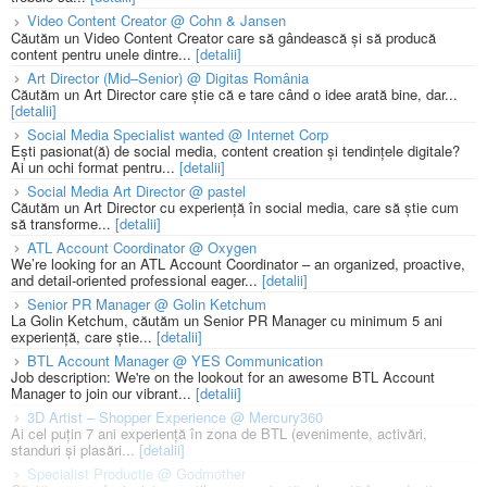
Video Content Creator @ Cohn & Jansen
Căutăm un Video Content Creator care să gândească și să producă
content pentru unele dintre...
[detalii]
Art Director (Mid–Senior) @ Digitas România
Căutăm un Art Director care știe că e tare când o idee arată bine, dar...
[detalii]
Social Media Specialist wanted @ Internet Corp
Ești pasionat(ă) de social media, content creation și tendințele digitale?
Ai un ochi format pentru...
[detalii]
Social Media Art Director @ pastel
Căutăm un Art Director cu experiență în social media, care să știe cum
să transforme...
[detalii]
ATL Account Coordinator @ Oxygen
We’re looking for an ATL Account Coordinator – an organized, proactive,
and detail-oriented professional eager...
[detalii]
Senior PR Manager @ Golin Ketchum
La Golin Ketchum, căutăm un Senior PR Manager cu minimum 5 ani
experiență, care știe...
[detalii]
BTL Account Manager @ YES Communication
Job description: We're on the lookout for an awesome BTL Account
Manager to join our vibrant...
[detalii]
3D Artist – Shopper Experience @ Mercury360
Ai cel puțin 7 ani experiență în zona de BTL (evenimente, activări,
standuri și plasări...
[detalii]
Specialist Productie @ Godmother