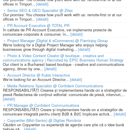
offices in Timpuri...
[detalii]
Senior SEO & GEO Specialist @ Zitec
Our promise: You choose how you'll work with us: remote-first or at our
offices in Timpuri...
[detalii]
PR Account Executive @ TOTAL PR
În calitate de PR Account Executive, vei implementa proiecte de
comunicare corporate & consumer, în...
[detalii]
Project Manager (Digital & eCommerce) @ Flaminjoy Group
We're looking for a Digital Project Manager who enjoys helping
businesses grow through digital marketing...
[detalii]
Photo & Video Content Creator @ boutique - creative and
communications agency | Recruited by EPIC Business Human Strategy
Our client is a Bucharest based boutique - creative and communications
agency, driven by one...
[detalii]
Account Director @ Kubis Interactive
We’re looking for an Account Director...
[detalii]
Media Relations Specialist @ Confident Communications
RESPONSABILITĂȚI Crearea și implementarea hands-on a strategiilor de
presă Redactarea de conținut editorial: comunicate de presă, interviuri,...
[detalii]
PR Manager @ Confident Communications
RESPONSABILITĂȚI Creare și implementare hands-on a strategiilor de
comunicare integrată pentru clienți B2B & B2C Implicare activă...
[detalii]
Copywriter (Mid–Senior) @ Digitas România
Căutăm un Copywriter cu experiență de agenție care știe că o idee bună
trebuie să...
[detalii]