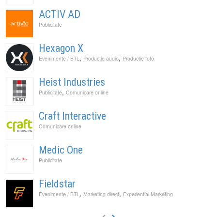
ACTIV AD
Publicitate
Hexagon X
,
,
Evenimente / BTL
Productie audio
Productie foto
Heist Industries
,
Publicitate
Comunicare online
Craft Interactive
Comunicare online
Medic One
Publicitate
Fieldstar
,
,
Evenimente / BTL
Marketing direct
Experiential Marketing