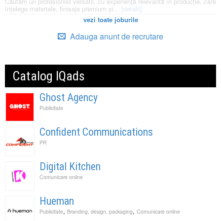
Căutăm un profesionist versatil, cu experiență relevantă în producție, care
înțelege materiale, finisaje premium și...
[detalii]
vezi toate joburile
Adauga anunt de recrutare
Catalog IQads
Ghost Agency
Publicitate
Confident Communications
PR
Digital Kitchen
Comunicare online
Hueman
,
,
Publicitate
Branding, design, packaging
Comunicare online