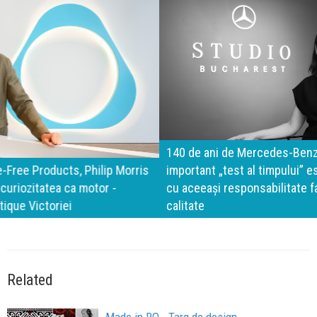
140 de ani de Mercedes-Benz. Ramona Pîrlog: Cel mai
important „test al timpului” este să inovăm constant, dar
cu aceeași responsabilitate față de oameni, siguranță și
calitate
Related