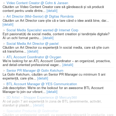
Video Content Creator @ Cohn & Jansen
Căutăm un Video Content Creator care să gândească și să producă
content pentru unele dintre...
[detalii]
Art Director (Mid–Senior) @ Digitas România
Căutăm un Art Director care știe că e tare când o idee arată bine, dar...
[detalii]
Social Media Specialist wanted @ Internet Corp
Ești pasionat(ă) de social media, content creation și tendințele digitale?
Ai un ochi format pentru...
[detalii]
Social Media Art Director @ pastel
Căutăm un Art Director cu experiență în social media, care să știe cum
să transforme...
[detalii]
ATL Account Coordinator @ Oxygen
We’re looking for an ATL Account Coordinator – an organized, proactive,
and detail-oriented professional eager...
[detalii]
Senior PR Manager @ Golin Ketchum
La Golin Ketchum, căutăm un Senior PR Manager cu minimum 5 ani
experiență, care știe...
[detalii]
BTL Account Manager @ YES Communication
Job description: We're on the lookout for an awesome BTL Account
Manager to join our vibrant...
[detalii]
3D Artist – Shopper Experience @ Mercury360
Ai cel puțin 7 ani experiență în zona de BTL (evenimente, activări,
standuri și plasări...
[detalii]
Specialist Productie @ Godmother
Căutăm un profesionist versatil, cu experiență relevantă în producție, care