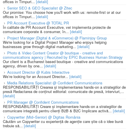
offices in Timpuri...
[detalii]
Senior SEO & GEO Specialist @ Zitec
Our promise: You choose how you'll work with us: remote-first or at our
offices in Timpuri...
[detalii]
PR Account Executive @ TOTAL PR
În calitate de PR Account Executive, vei implementa proiecte de
comunicare corporate & consumer, în...
[detalii]
Project Manager (Digital & eCommerce) @ Flaminjoy Group
We're looking for a Digital Project Manager who enjoys helping
businesses grow through digital marketing...
[detalii]
Photo & Video Content Creator @ boutique - creative and
communications agency | Recruited by EPIC Business Human Strategy
Our client is a Bucharest based boutique - creative and communications
agency, driven by one...
[detalii]
Account Director @ Kubis Interactive
We’re looking for an Account Director...
[detalii]
Media Relations Specialist @ Confident Communications
RESPONSABILITĂȚI Crearea și implementarea hands-on a strategiilor de
presă Redactarea de conținut editorial: comunicate de presă, interviuri,...
[detalii]
PR Manager @ Confident Communications
RESPONSABILITĂȚI Creare și implementare hands-on a strategiilor de
comunicare integrată pentru clienți B2B & B2C Implicare activă...
[detalii]
Copywriter (Mid–Senior) @ Digitas România
Căutăm un Copywriter cu experiență de agenție care știe că o idee bună
trebuie să...
[detalii]