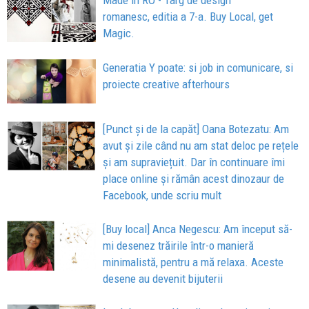
Made in RO - Targ de design
romanesc, editia a 7-a. Buy Local, get
Magic.
Generatia Y poate: si job in comunicare, si
proiecte creative afterhours
[Punct și de la capăt] Oana Botezatu: Am
avut și zile când nu am stat deloc pe rețele
și am supraviețuit. Dar în continuare îmi
place online și rămân acest dinozaur de
Facebook, unde scriu mult
[Buy local] Anca Negescu: Am început să-
mi desenez trăirile într-o manieră
minimalistă, pentru a mă relaxa. Aceste
desene au devenit bijuterii