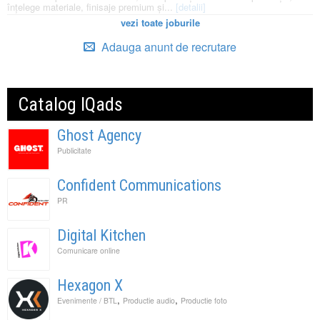
înțelege materiale, finisaje premium și...
[detalii]
vezi toate joburile
Adauga anunt de recrutare
Catalog IQads
Ghost Agency
Publicitate
Confident Communications
PR
Digital Kitchen
Comunicare online
Hexagon X
,
,
Evenimente / BTL
Productie audio
Productie foto