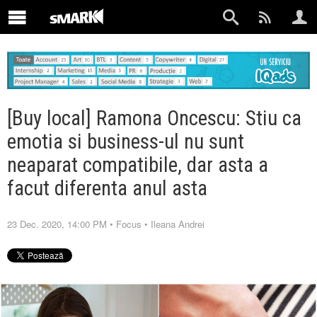
[Buy local] Ramona Oncescu: Stiu ca
emotia si business-ul nu sunt
neaparat compatibile, dar asta a
facut diferenta anul asta
23 Dec. 2020, 14:00 PM
•
Focus
•
Ileana Andrei