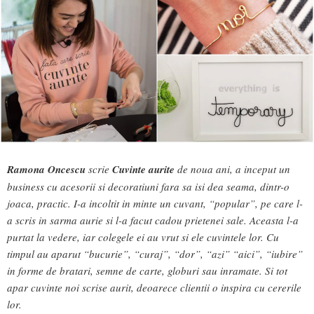
Ramona Oncescu
scrie
Cuvinte aurite
de noua ani, a inceput un
business cu acesorii si decoratiuni fara sa isi dea seama, dintr-o
joaca, practic. I-a incoltit in minte un cuvant, “popular”, pe care l-
a scris in sarma aurie si l-a facut cadou prietenei sale. Aceasta l-a
purtat la vedere, iar colegele ei au vrut si ele cuvintele lor. Cu
timpul au aparut “bucurie”, “curaj”, “dor”, “azi” “aici”, “iubire”
in forme de bratari, semne de carte, globuri sau inramate. Si tot
apar cuvinte noi scrise aurit, deoarece clientii o inspira cu cererile
lor.