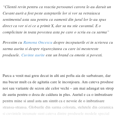
“Clientii revin pentru ca reactia persoanei carora le-au daruit un
Cuvant aurit a fost peste asteptarile lor si vor sa retraiasca
sentimentul asta sau pentru ca oamenii din jurul lor le-au spus
direct ca vor si ei ce a primit X, dar sa nu stie cuvantul. E o
complicitate in toata povestea asta pe care o scriu eu cu sarma”
Povestim cu
Ramona Oncescu
despre inceputurile ei in scrierea cu
sarma aurita si despre rigurozitatea cu care isi mestereste
produsele.
Cuvinte aurite
este un brand cu emotie si povesti.
Parca a venit mai greu decat in alti ani pofta aia de sarbatoare, dar
ma bucur mult ca de agitatia care le inconjoara. Am cateva produse
noi sau variante de sezon ale celor vechi – am mai adaugat un strop
de auriu pentru o doza de caldura in plus. Auriul e ca o imbratisare
pentru mine si anul asta am simtit ca e nevoie de o imbratisare
stransa-stransa. Globurile din sarma colorata, stelutele din ceramica
si cuvintele inramate sunt cateva dintre produsele modele special