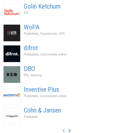
Golin Ketchum
PR
WoPA
,
Publicitate
Evenimente / BTL
difrnt
,
Publicitate
Comunicare online
DBO
,
PR
Gaming
Inventive Plus
,
Publicitate
Comunicare online
Cohn & Jansen
Publicitate