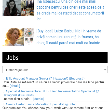
Ina Isbasescu: Una din cele mai mari
capcane pentru designeri este aceea de a
se crede mai destepti decat consumatorii
lor
[Buy local] Luiza Barbu: Nici în vreme de
criză oamenii nu renunță la frumos, ba
chiar, îl caută parcă mai mult ca înainte
Jobs
BTL Account Manager Senior @ HexagonX (București)
Rolul ăsta se măsoară în ce nu se vede: proiectele care ies bine pentru
că...
[detalii]
Specialist Implementare BTL / Field Implementation Specialist @
HexagonX (București)
Lucrăm dintr-o hală...
[detalii]
Senior Performance Marketing Specialist @ Zitec
Our promise: You choose how you'll work with us: remote-first or at our