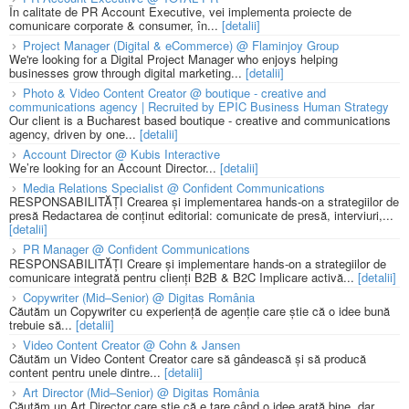
În calitate de PR Account Executive, vei implementa proiecte de
comunicare corporate & consumer, în...
[detalii]
Project Manager (Digital & eCommerce) @ Flaminjoy Group
We're looking for a Digital Project Manager who enjoys helping
businesses grow through digital marketing...
[detalii]
Photo & Video Content Creator @ boutique - creative and
communications agency | Recruited by EPIC Business Human Strategy
Our client is a Bucharest based boutique - creative and communications
agency, driven by one...
[detalii]
Account Director @ Kubis Interactive
We’re looking for an Account Director...
[detalii]
Media Relations Specialist @ Confident Communications
RESPONSABILITĂȚI Crearea și implementarea hands-on a strategiilor de
presă Redactarea de conținut editorial: comunicate de presă, interviuri,...
[detalii]
PR Manager @ Confident Communications
RESPONSABILITĂȚI Creare și implementare hands-on a strategiilor de
comunicare integrată pentru clienți B2B & B2C Implicare activă...
[detalii]
Copywriter (Mid–Senior) @ Digitas România
Căutăm un Copywriter cu experiență de agenție care știe că o idee bună
trebuie să...
[detalii]
Video Content Creator @ Cohn & Jansen
Căutăm un Video Content Creator care să gândească și să producă
content pentru unele dintre...
[detalii]
Art Director (Mid–Senior) @ Digitas România
Căutăm un Art Director care știe că e tare când o idee arată bine, dar...