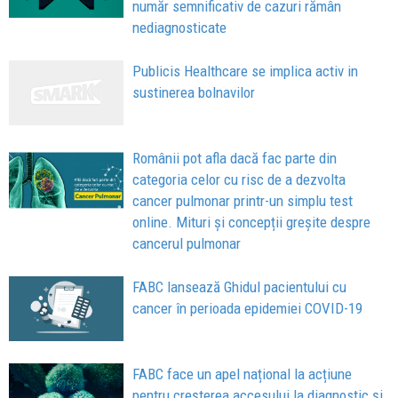
număr semnificativ de cazuri rămân
nediagnosticate
Publicis Healthcare se implica activ in
sustinerea bolnavilor
Românii pot afla dacă fac parte din
categoria celor cu risc de a dezvolta
cancer pulmonar printr-un simplu test
online. Mituri și concepții greșite despre
cancerul pulmonar
FABC lansează Ghidul pacientului cu
cancer în perioada epidemiei COVID-19
FABC face un apel național la acțiune
pentru creșterea accesului la diagnostic și