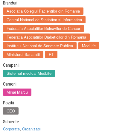
Branduri
Asociatia Colegiul Pacientilor din Romania
Centrul National de Statistica si Informatica
Federatia Asociatiilor Bolnavilor de Cancer
Federatia Asociatiilor Diabeticilor din Romania
Institutul National de Sanatate Publica
MedLife
Ministerul Sanatatii
RT
Campanii
Sistemul medical MedLife
Oameni
Mihai Marcu
Pozitii
CEO
Subiecte
Corporate
,
Organizatii