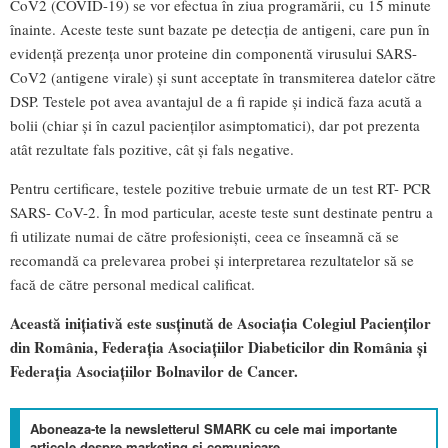
CoV2 (COVID-19) se vor efectua în ziua programării, cu 15 minute
înainte. Aceste teste sunt bazate pe detecția de antigeni, care pun în
evidență prezența unor proteine din componentă virusului SARS-
CoV2 (antigene virale) și sunt acceptate în transmiterea datelor către
DSP. Testele pot avea avantajul de a fi rapide și indică faza acută a
bolii (chiar și în cazul pacienților asimptomatici), dar pot prezenta
atât rezultate fals pozitive, cât și fals negative.
Pentru certificare, testele pozitive trebuie urmate de un test RT- PCR
SARS- CoV-2. În mod particular, aceste teste sunt destinate pentru a
fi utilizate numai de către profesioniști, ceea ce înseamnă că se
recomandă ca prelevarea probei și interpretarea rezultatelor să se
facă de către personal medical calificat.
Această inițiativă este susținută de Asociaţia Colegiul Pacienţilor
din România, Federaţia Asociaţiilor Diabeticilor din România și
Federația Asociațiilor Bolnavilor de Cancer.
Aboneaza-te la newsletterul SMARK cu cele mai importante
articole despre marketing si comunicare