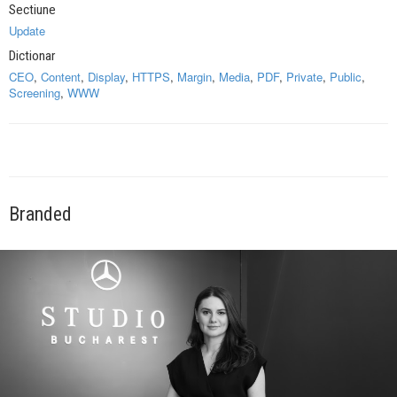
Sectiune
Update
Dictionar
CEO
,
Content
,
Display
,
HTTPS
,
Margin
,
Media
,
PDF
,
Private
,
Public
,
Screening
,
WWW
Branded