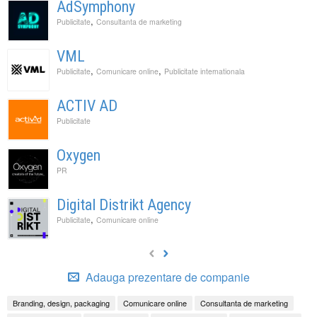
AdSymphony
,
Publicitate
Consultanta de marketing
VML
,
,
Publicitate
Comunicare online
Publicitate internationala
ACTIV AD
Publicitate
Oxygen
PR
Digital Distrikt Agency
,
Publicitate
Comunicare online
Adauga prezentare de companie
Branding, design, packaging
Comunicare online
Consultanta de marketing