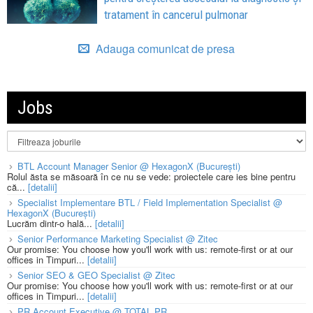
tratament în cancerul pulmonar
Adauga comunicat de presa
Jobs
BTL Account Manager Senior @ HexagonX (București)
Rolul ăsta se măsoară în ce nu se vede: proiectele care ies bine pentru
că...
[detalii]
Specialist Implementare BTL / Field Implementation Specialist @
HexagonX (București)
Lucrăm dintr-o hală...
[detalii]
Senior Performance Marketing Specialist @ Zitec
Our promise: You choose how you'll work with us: remote-first or at our
offices in Timpuri...
[detalii]
Senior SEO & GEO Specialist @ Zitec
Our promise: You choose how you'll work with us: remote-first or at our
offices in Timpuri...
[detalii]
PR Account Executive @ TOTAL PR