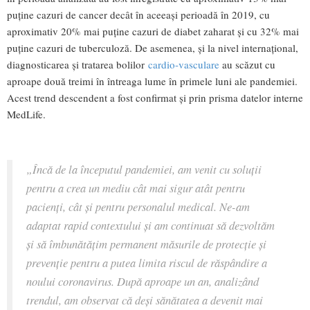
puține cazuri de cancer decât în aceeași perioadă în 2019, cu
aproximativ 20% mai puține cazuri de diabet zaharat și cu 32% mai
puține cazuri de tuberculoză. De asemenea, și la nivel internațional,
diagnosticarea și tratarea bolilor
cardio-vasculare
au scăzut cu
aproape două treimi în întreaga lume în primele luni ale pandemiei.
Acest trend descendent a fost confirmat și prin prisma datelor interne
MedLife.
„Încă de la începutul pandemiei, am venit cu soluții
pentru a crea un mediu cât mai sigur atât pentru
pacienți, cât și pentru personalul medical. Ne-am
adaptat rapid contextului și am continuat să dezvoltăm
și să îmbunătățim permanent măsurile de protecție și
prevenție pentru a putea limita riscul de răspândire a
noului coronavirus. După aproape un an, analizând
trendul, am observat că deși sănătatea a devenit mai