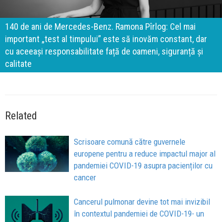
140 de ani de Mercedes-Benz. Ramona Pîrlog: Cel mai
important „test al timpului” este să inovăm constant, dar
cu aceeași responsabilitate față de oameni, siguranță și
calitate
Related
Scrisoare comună către guvernele
europene pentru a reduce impactul major al
pandemiei COVID-19 asupra pacienților cu
cancer
Cancerul pulmonar devine tot mai invizibil
în contextul pandemiei de COVID-19- un