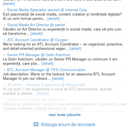
[detalii]
Social Media Specialist wanted @ Internet Corp
Ești pasionat(ă) de social media, content creation și tendințele digitale?
Ai un ochi format pentru...
[detalii]
Social Media Art Director @ pastel
Căutăm un Art Director cu experiență în social media, care să știe cum
să transforme...
[detalii]
ATL Account Coordinator @ Oxygen
We’re looking for an ATL Account Coordinator – an organized, proactive,
and detail-oriented professional eager...
[detalii]
Senior PR Manager @ Golin Ketchum
La Golin Ketchum, căutăm un Senior PR Manager cu minimum 5 ani
experiență, care știe...
[detalii]
BTL Account Manager @ YES Communication
Job description: We're on the lookout for an awesome BTL Account
Manager to join our vibrant...
[detalii]
3D Artist – Shopper Experience @ Mercury360
Ai cel puțin 7 ani experiență în zona de BTL (evenimente, activări,
standuri și plasări...
[detalii]
Specialist Productie @ Godmother
Căutăm un profesionist versatil, cu experiență relevantă în producție, care
înțelege materiale, finisaje premium și...
[detalii]
vezi toate joburile
Adauga anunt de recrutare