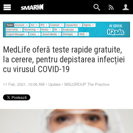
MedLife oferă teste rapide gratuite,
la cerere, pentru depistarea infecției
cu virusul COVID-19
11 Feb. 2021, 10:06 AM
•
Update
•
MSLGROUP The Practice