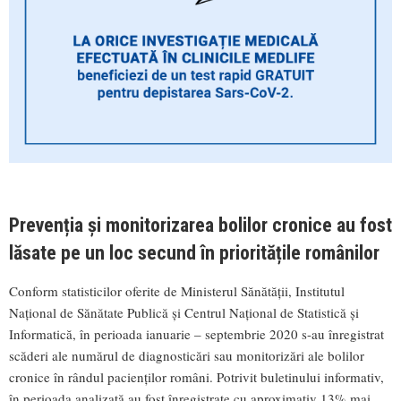
Prevenția și monitorizarea bolilor cronice au fost
lăsate pe un loc secund în prioritățile românilor
Conform statisticilor oferite de Ministerul Sănătății, Institutul
Național de Sănătate Publică și Centrul Național de Statistică și
Informatică, în perioada ianuarie – septembrie 2020 s-au înregistrat
scăderi ale numărul de diagnosticări sau monitorizări ale bolilor
cronice în rândul pacienților români. Potrivit buletinului informativ,
în perioada analizată au fost înregistrate cu aproximativ 13% mai