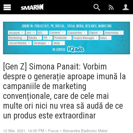
[Gen Z] Simona Panait: Vorbim
despre o generație aproape imună la
campaniile de marketing
convenționale, care de cele mai
multe ori nici nu vrea să audă de ce
un produs este extraordinar
12 Mar. 2021, 14:00 PM
•
Focus
•
Alexandra Badicioiu Matei