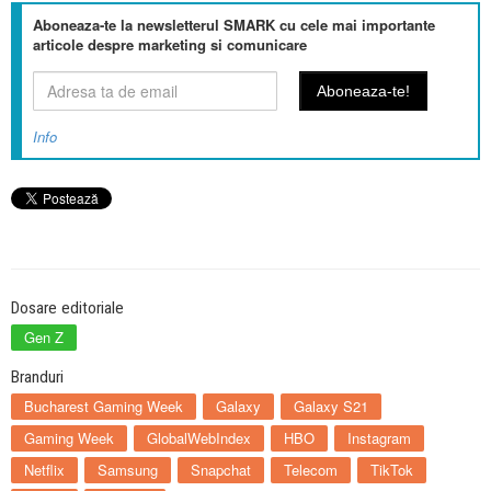
Aboneaza-te la newsletterul SMARK cu cele mai importante
articole despre marketing si comunicare
Info
Dosare editoriale
Gen Z
Branduri
Bucharest Gaming Week
Galaxy
Galaxy S21
Gaming Week
GlobalWebIndex
HBO
Instagram
Netflix
Samsung
Snapchat
Telecom
TikTok