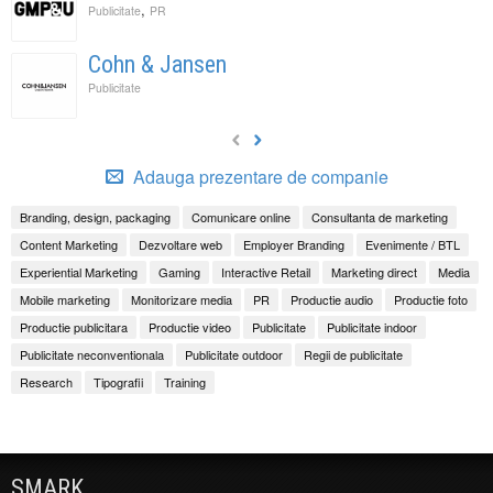
,
Publicitate
PR
Cohn & Jansen
Publicitate
Adauga prezentare de companie
Branding, design, packaging
Comunicare online
Consultanta de marketing
Content Marketing
Dezvoltare web
Employer Branding
Evenimente / BTL
Experiential Marketing
Gaming
Interactive Retail
Marketing direct
Media
Mobile marketing
Monitorizare media
PR
Productie audio
Productie foto
Productie publicitara
Productie video
Publicitate
Publicitate indoor
Publicitate neconventionala
Publicitate outdoor
Regii de publicitate
Research
Tipografii
Training
SMARK