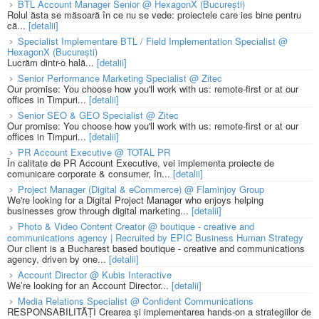
BTL Account Manager Senior @ HexagonX (București)
Rolul ăsta se măsoară în ce nu se vede: proiectele care ies bine pentru
că...
[detalii]
Specialist Implementare BTL / Field Implementation Specialist @
HexagonX (București)
Lucrăm dintr-o hală...
[detalii]
Senior Performance Marketing Specialist @ Zitec
Our promise: You choose how you'll work with us: remote-first or at our
offices in Timpuri...
[detalii]
Senior SEO & GEO Specialist @ Zitec
Our promise: You choose how you'll work with us: remote-first or at our
offices in Timpuri...
[detalii]
PR Account Executive @ TOTAL PR
În calitate de PR Account Executive, vei implementa proiecte de
comunicare corporate & consumer, în...
[detalii]
Project Manager (Digital & eCommerce) @ Flaminjoy Group
We're looking for a Digital Project Manager who enjoys helping
businesses grow through digital marketing...
[detalii]
Photo & Video Content Creator @ boutique - creative and
communications agency | Recruited by EPIC Business Human Strategy
Our client is a Bucharest based boutique - creative and communications
agency, driven by one...
[detalii]
Account Director @ Kubis Interactive
We’re looking for an Account Director...
[detalii]
Media Relations Specialist @ Confident Communications
RESPONSABILITĂȚI Crearea și implementarea hands-on a strategiilor de