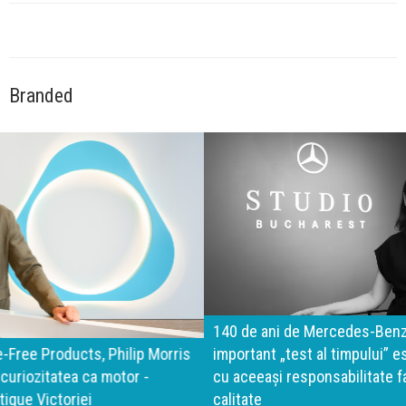
Branded
140 de ani de Mercedes-Benz. Ramona Pîrlog: Cel mai
important „test al timpului” este să inovăm constant, dar
cu aceeași responsabilitate față de oameni, siguranță și
calitate