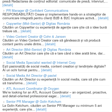
presă Redactarea de conținut editorial: comunicate de presă, interviuri,...
[detalii]
PR Manager @ Confident Communications
RESPONSABILITĂȚI Creare și implementare hands-on a strategiilor de
comunicare integrată pentru clienți B2B & B2C Implicare activă...
[detalii]
Copywriter (Mid–Senior) @ Digitas România
Căutăm un Copywriter cu experiență de agenție care știe că o idee bună
trebuie să...
[detalii]
Video Content Creator @ Cohn & Jansen
Căutăm un Video Content Creator care să gândească și să producă
content pentru unele dintre...
[detalii]
Art Director (Mid–Senior) @ Digitas România
Căutăm un Art Director care știe că e tare când o idee arată bine, dar...
[detalii]
Social Media Specialist wanted @ Internet Corp
Ești pasionat(ă) de social media, content creation și tendințele digitale?
Ai un ochi format pentru...
[detalii]
Social Media Art Director @ pastel
Căutăm un Art Director cu experiență în social media, care să știe cum
să transforme...
[detalii]
ATL Account Coordinator @ Oxygen
We’re looking for an ATL Account Coordinator – an organized, proactive,
and detail-oriented professional eager...
[detalii]
Senior PR Manager @ Golin Ketchum
La Golin Ketchum, căutăm un Senior PR Manager cu minimum 5 ani
experiență, care știe...
[detalii]