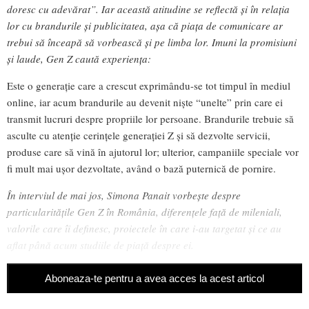
doresc cu adevărat”. Iar această atitudine se reflectă și în relația
lor cu brandurile și publicitatea, așa că piața de comunicare ar
trebui să înceapă să vorbească și pe limba lor. Imuni la promisiuni
și laude, Gen Z caută experiența:
Este o generație care a crescut exprimându-se tot timpul în mediul
online, iar acum brandurile au devenit niște “unelte” prin care ei
transmit lucruri despre propriile lor persoane. Brandurile trebuie să
asculte cu atenție cerințele generației Z și să dezvolte servicii,
produse care să vină în ajutorul lor; ulterior, campaniile speciale vor
fi mult mai ușor dezvoltate, având o bază puternică de pornire.
În interviul de mai jos, Simona Panait vorbește despre
particularitățile Gen Z în România, diferențele față de mileniali,
valorile care îi definesc, proiectele în care i-au targetat și ce au
aflat până acum studiile de piață despre ei.
Aboneaza-te pentru a avea acces la acest articol