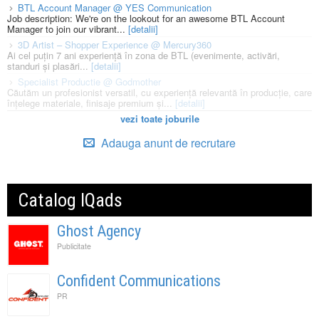
BTL Account Manager @ YES Communication
Job description: We're on the lookout for an awesome BTL Account
Manager to join our vibrant...
[detalii]
3D Artist – Shopper Experience @ Mercury360
Ai cel puțin 7 ani experiență în zona de BTL (evenimente, activări,
standuri și plasări...
[detalii]
Specialist Productie @ Godmother
Căutăm un profesionist versatil, cu experiență relevantă în producție, care
înțelege materiale, finisaje premium și...
[detalii]
vezi toate joburile
Adauga anunt de recrutare
Catalog IQads
Ghost Agency
Publicitate
Confident Communications
PR