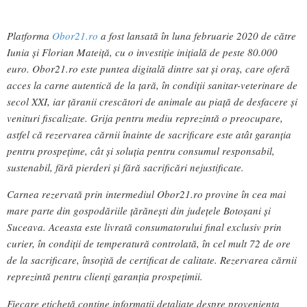
Platforma
Obor21.ro
a fost lansată în luna februarie 2020 de către
Iunia și Florian Mateiță, cu o investiție inițială de peste 80.000
euro. Obor21.ro este puntea digitală dintre sat și oraș, care oferă
acces la carne autentică de la țară, în condiții sanitar-veterinare de
secol XXI, iar țăranii crescători de animale au piață de desfacere și
venituri fiscalizate. Grija pentru mediu reprezintă o preocupare,
astfel că rezervarea cărnii înainte de sacrificare este atât garanția
pentru prospețime, cât și soluția pentru consumul responsabil,
sustenabil, fără pierderi și fără sacrificări nejustificate.
Carnea rezervată prin intermediul Obor21.ro provine în cea mai
mare parte din gospodăriile țărănești din județele Botoșani și
Suceava. Aceasta este livrată consumatorului final exclusiv prin
curier, în condiții de temperatură controlată, în cel mult 72 de ore
de la sacrificare, însoțită de certificat de calitate. Rezervarea cărnii
reprezintă pentru clienți garanția prospețimii.
Fiecare etichetă conține informații detaliate despre proveniența