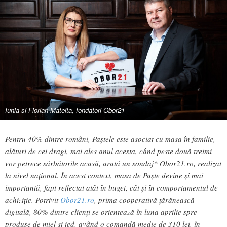
Iunia si Florian Mateita, fondatori Obor21
Pentru 40% dintre români, Paștele este asociat cu masa în familie,
alături de cei dragi, mai ales anul acesta, când peste două treimi
vor petrece sărbătorile acasă, arată un sondaj* Obor21.ro, realizat
la nivel național. În acest context, masa de Paște devine și mai
importantă, fapt reflectat atât în buget, cât și în comportamentul de
achiziție. Potrivit
Obor21.ro
, prima cooperativă țărănească
digitală, 80% dintre clienți se orientează în luna aprilie spre
produse de miel și ied, având o comandă medie de 310 lei, în