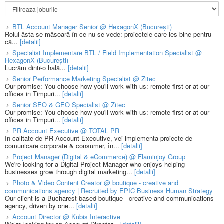
BTL Account Manager Senior @ HexagonX (București)
Rolul ăsta se măsoară în ce nu se vede: proiectele care ies bine pentru
că...
[detalii]
Specialist Implementare BTL / Field Implementation Specialist @
HexagonX (București)
Lucrăm dintr-o hală...
[detalii]
Senior Performance Marketing Specialist @ Zitec
Our promise: You choose how you'll work with us: remote-first or at our
offices in Timpuri...
[detalii]
Senior SEO & GEO Specialist @ Zitec
Our promise: You choose how you'll work with us: remote-first or at our
offices in Timpuri...
[detalii]
PR Account Executive @ TOTAL PR
În calitate de PR Account Executive, vei implementa proiecte de
comunicare corporate & consumer, în...
[detalii]
Project Manager (Digital & eCommerce) @ Flaminjoy Group
We're looking for a Digital Project Manager who enjoys helping
businesses grow through digital marketing...
[detalii]
Photo & Video Content Creator @ boutique - creative and
communications agency | Recruited by EPIC Business Human Strategy
Our client is a Bucharest based boutique - creative and communications
agency, driven by one...
[detalii]
Account Director @ Kubis Interactive