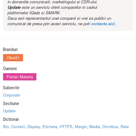
in domeniile comunicarii, marketingului si CSR-ului.
Update
este un serviciu oferit companiilor in cadrul
platformelor IQads si SMARK.
Daca esti reprezentantul unei companii si vrei sa publici un
comunicat de presa prin acest serviciu, ne poti
contacta aici
.
Branduri
Obor21
Oameni
Florian Mateita
Subiecte
Corporate
Sectiune
Update
Dictionar
Bio
,
Context
,
Display
,
Eticheta
,
HTTPS
,
Margin
,
Media
,
Omnibus
,
Rate