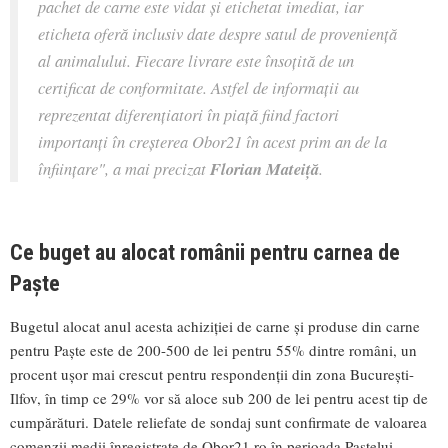
pachet de carne este vidat și etichetat imediat, iar
eticheta oferă inclusiv date despre satul de proveniență
al animalului. Fiecare livrare este însoțită de un
certificat de conformitate. Astfel de informații au
reprezentat diferențiatori în piață fiind factori
importanți în creșterea Obor21 în acest prim an de la
înființare",
a mai precizat
Florian Mateiță
.
Ce buget au alocat românii pentru carnea de
Paște
Bugetul alocat anul acesta achiziției de carne și produse din carne
pentru Paște este de 200-500 de lei pentru 55% dintre români, un
procent ușor mai crescut pentru respondenții din zona București-
Ilfov, în timp ce 29% vor să aloce sub 200 de lei pentru acest tip de
cumpărături. Datele reliefate de sondaj sunt confirmate de valoarea
comenzii medii înregistrate de Obor21.ro în perioada Paștelui.