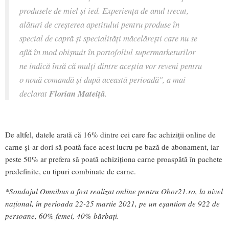
produsele de miel și ied. Experiența de anul trecut,
alături de creșterea apetitului pentru produse în
special de capră și specialități măcelărești care nu se
află în mod obișnuit în portofoliul supermarketurilor
ne indică însă că mulți dintre aceștia vor reveni pentru
o nouă comandă și după această perioadă"
, a mai
declarat
Florian Mateiță
.
De altfel, datele arată că 16% dintre cei care fac achiziții online de
carne și-ar dori să poată face acest lucru pe bază de abonament, iar
peste 50% ar prefera să poată achiziționa carne proaspătă în pachete
predefinite, cu tipuri combinate de carne.
*Sondajul Omnibus a fost realizat online pentru Obor21.ro, la nivel
național, în perioada 22-25 martie 2021, pe un eșantion de 922 de
persoane, 60% femei, 40% bărbați.