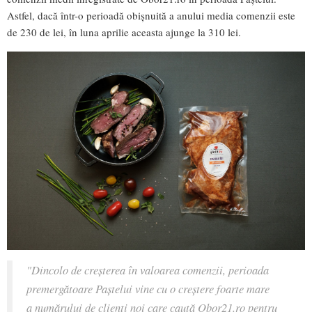
Astfel, dacă într-o perioadă obișnuită a anului media comenzii este
de 230 de lei, în luna aprilie aceasta ajunge la 310 lei.
"Dincolo de creșterea în valoarea comenzii, perioada
premergătoare Paștelui vine cu o creștere foarte mare
a numărului de clienți noi care caută Obor21.ro pentru