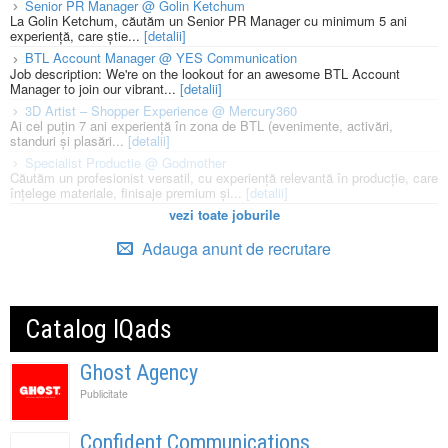
Senior PR Manager @ Golin Ketchum
La Golin Ketchum, căutăm un Senior PR Manager cu minimum 5 ani
experiență, care știe...
[detalii]
BTL Account Manager @ YES Communication
Job description: We're on the lookout for an awesome BTL Account
Manager to join our vibrant...
[detalii]
3D Artist – Shopper Experience @ Mercury360
Ai cel puțin 7 ani experiență în zona de BTL (evenimente, activări,
standuri și plasări...
[detalii]
Specialist Productie @ Godmother
Căutăm un profesionist versatil, cu experiență relevantă în producție, care
înțelege materiale, finisaje premium și...
[detalii]
vezi toate joburile
Adauga anunt de recrutare
Catalog IQads
Ghost Agency
Publicitate
Confident Communications