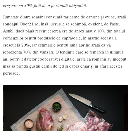
creștere cu 30% față de o perioadă obișnuită.
Jumătate dintre români consumă rar carne de caprine și ovine, arată
sondajul Obor21.ro, însă lucrurile se schimbă, evident, de Paște.
Astfel, dacă până recent cererea era de aproximativ 10% din totalul
comenzilor pentru produsele de capră/oaie, în martie aceasta a
crescut la 20%, iar estimările pentru luna aprilie arată că va
reprezenta 70% din vânzări. O tendință care se remarcă în ultimul
an, potrivit datelor cooperativei digitale, arată că românii au început
însă să prindă gustul cărnii de ied și capră chiar și în afara acestei
perioade.