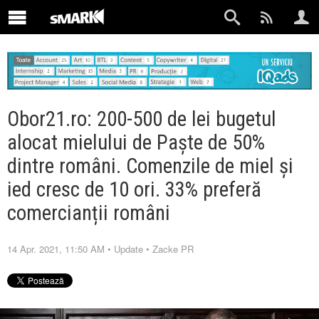
Obor21.ro: 200-500 de lei bugetul
alocat mielului de Paște de 50%
dintre români. Comenzile de miel și
ied cresc de 10 ori. 33% preferă
comercianții români
14 Apr. 2021, 11:50 AM
•
Update
•
Zacke PR