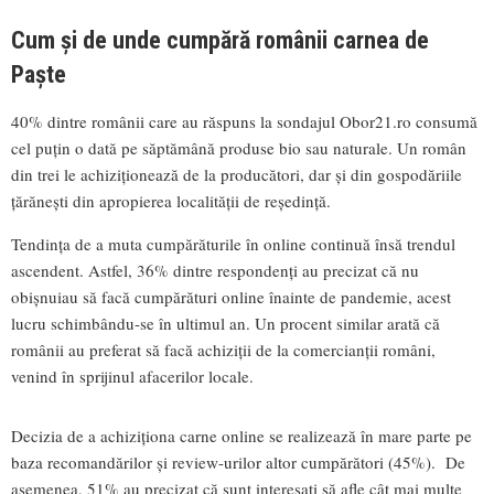
Cum și de unde cumpără românii carnea de
Paște
40% dintre românii care au răspuns la sondajul Obor21.ro consumă
cel puțin o dată pe săptămână produse bio sau naturale. Un român
din trei le achiziționează de la producători, dar și din gospodăriile
țărănești din apropierea localității de reședință.
Tendința de a muta cumpărăturile în online continuă însă trendul
ascendent. Astfel, 36% dintre respondenți au precizat că nu
obișnuiau să facă cumpărături online înainte de pandemie, acest
lucru schimbându-se în ultimul an. Un procent similar arată că
românii au preferat să facă achiziții de la comercianții români,
venind în sprijinul afacerilor locale.
Decizia de a achiziționa carne online se realizează în mare parte pe
baza recomandărilor și review-urilor altor cumpărători (45%). De
asemenea, 51% au precizat că sunt interesați să afle cât mai multe