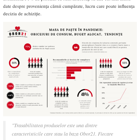
date despre proveniența cărnii cumpărate, lucru care poate influența
decizia de achiziție.
"Trasabilitatea produselor este una dintre
caracteristicile care stau la baza Obor21. Fiecare