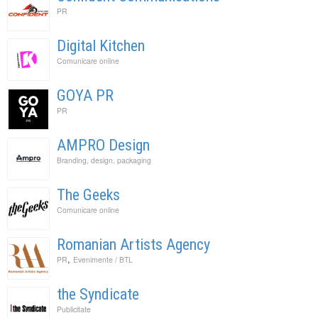
PR
Digital Kitchen
Comunicare online
GOYA PR
PR
AMPRO Design
Branding, design, packaging
The Geeks
Comunicare online
Romanian Artists Agency
,
PR
Evenimente / BTL
the Syndicate
Publicitate