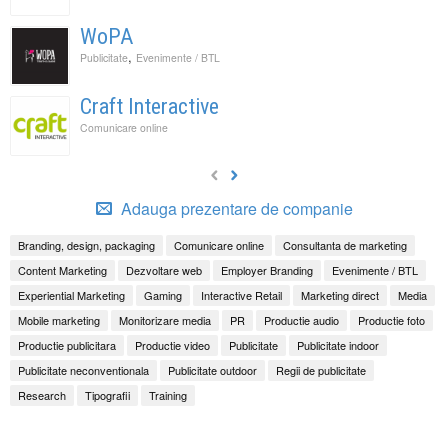
WoPA
,
Publicitate
Evenimente / BTL
Craft Interactive
Comunicare online
Adauga prezentare de companie
Branding, design, packaging
Comunicare online
Consultanta de marketing
Content Marketing
Dezvoltare web
Employer Branding
Evenimente / BTL
Experiential Marketing
Gaming
Interactive Retail
Marketing direct
Media
Mobile marketing
Monitorizare media
PR
Productie audio
Productie foto
Productie publicitara
Productie video
Publicitate
Publicitate indoor
Publicitate neconventionala
Publicitate outdoor
Regii de publicitate
Research
Tipografii
Training