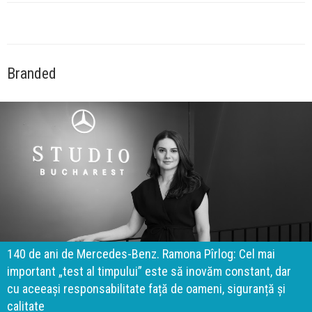
Branded
140 de ani de Mercedes-Benz. Ramona Pîrlog: Cel mai
important „test al timpului” este să inovăm constant, dar
cu aceeași responsabilitate față de oameni, siguranță și
calitate