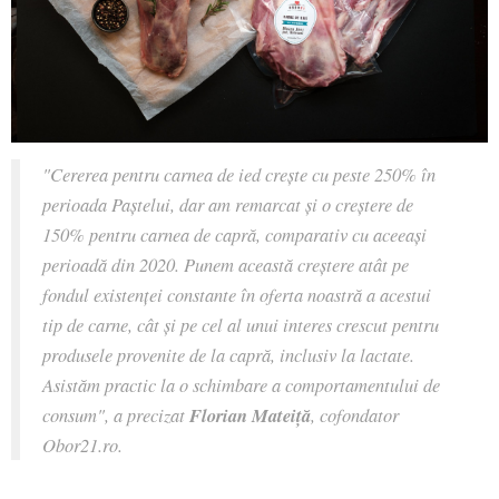
"Cererea pentru carnea de ied crește cu peste 250% în
perioada Paștelui, dar am remarcat și o creștere de
150% pentru carnea de capră, comparativ cu aceeași
perioadă din 2020. Punem această creștere atât pe
fondul existenței constante în oferta noastră a acestui
tip de carne, cât și pe cel al unui interes crescut pentru
produsele provenite de la capră, inclusiv la lactate.
Asistăm practic la o schimbare a comportamentului de
consum"
, a precizat
Florian Mateiță
, cofondator
Obor21.ro.