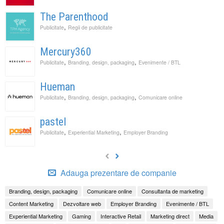
The Parenthood
,
Publicitate
Regii de publicitate
Mercury360
,
,
Publicitate
Branding, design, packaging
Evenimente / BTL
Hueman
,
,
Publicitate
Branding, design, packaging
Comunicare online
pastel
,
,
Publicitate
Experiential Marketing
Employer Branding
Adauga prezentare de companie
Branding, design, packaging
Comunicare online
Consultanta de marketing
Content Marketing
Dezvoltare web
Employer Branding
Evenimente / BTL
Experiential Marketing
Gaming
Interactive Retail
Marketing direct
Media