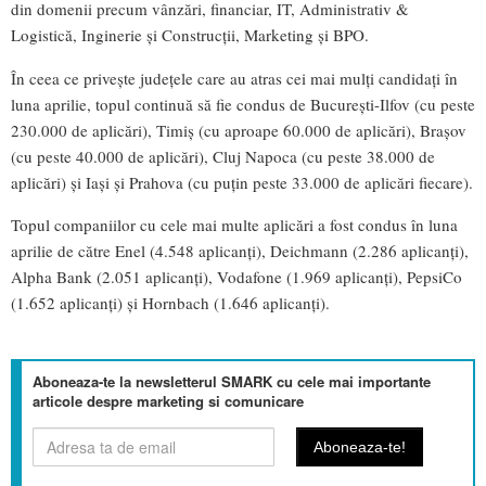
din domenii precum vânzări, financiar, IT, Administrativ &
Logistică, Inginerie și Construcții, Marketing și BPO.
În ceea ce privește județele care au atras cei mai mulți candidați în
luna aprilie, topul continuă să fie condus de București-Ilfov (cu peste
230.000 de aplicări), Timiș (cu aproape 60.000 de aplicări), Brașov
(cu peste 40.000 de aplicări), Cluj Napoca (cu peste 38.000 de
aplicări) și Iași și Prahova (cu puțin peste 33.000 de aplicări fiecare).
Topul companiilor cu cele mai multe aplicări a fost condus în luna
aprilie de către Enel (4.548 aplicanți), Deichmann (2.286 aplicanți),
Alpha Bank (2.051 aplicanți), Vodafone (1.969 aplicanți), PepsiCo
(1.652 aplicanți) și Hornbach (1.646 aplicanți).
Aboneaza-te la newsletterul SMARK cu cele mai importante
articole despre marketing si comunicare