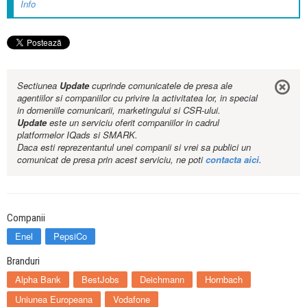
Info
Sectiunea
Update
cuprinde comunicatele de presa ale
agentiilor si companiilor cu privire la activitatea lor, in special
in domeniile comunicarii, marketingului si CSR-ului.
Update
este un serviciu oferit companiilor in cadrul
platformelor IQads si SMARK.
Daca esti reprezentantul unei companii si vrei sa publici un
comunicat de presa prin acest serviciu, ne poti
contacta aici
.
Companii
Enel
PepsiCo
Branduri
Alpha Bank
BestJobs
Deichmann
Hornbach
Uniunea Europeana
Vodafone