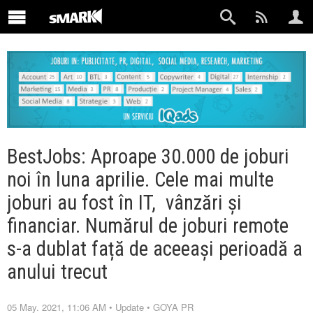
BestJobs: Aproape 30.000 de joburi
noi în luna aprilie. Cele mai multe
joburi au fost în IT, vânzări și
financiar. Numărul de joburi remote
s-a dublat față de aceeași perioadă a
anului trecut
05 May. 2021, 11:06 AM
•
Update
•
GOYA PR