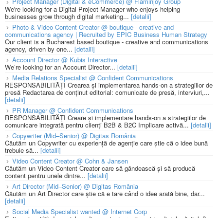
Project Manager (Digital & eCommerce) @ Flaminjoy Group
We're looking for a Digital Project Manager who enjoys helping
businesses grow through digital marketing...
[detalii]
Photo & Video Content Creator @ boutique - creative and
communications agency | Recruited by EPIC Business Human Strategy
Our client is a Bucharest based boutique - creative and communications
agency, driven by one...
[detalii]
Account Director @ Kubis Interactive
We’re looking for an Account Director...
[detalii]
Media Relations Specialist @ Confident Communications
RESPONSABILITĂȚI Crearea și implementarea hands-on a strategiilor de
presă Redactarea de conținut editorial: comunicate de presă, interviuri,...
[detalii]
PR Manager @ Confident Communications
RESPONSABILITĂȚI Creare și implementare hands-on a strategiilor de
comunicare integrată pentru clienți B2B & B2C Implicare activă...
[detalii]
Copywriter (Mid–Senior) @ Digitas România
Căutăm un Copywriter cu experiență de agenție care știe că o idee bună
trebuie să...
[detalii]
Video Content Creator @ Cohn & Jansen
Căutăm un Video Content Creator care să gândească și să producă
content pentru unele dintre...
[detalii]
Art Director (Mid–Senior) @ Digitas România
Căutăm un Art Director care știe că e tare când o idee arată bine, dar...
[detalii]
Social Media Specialist wanted @ Internet Corp