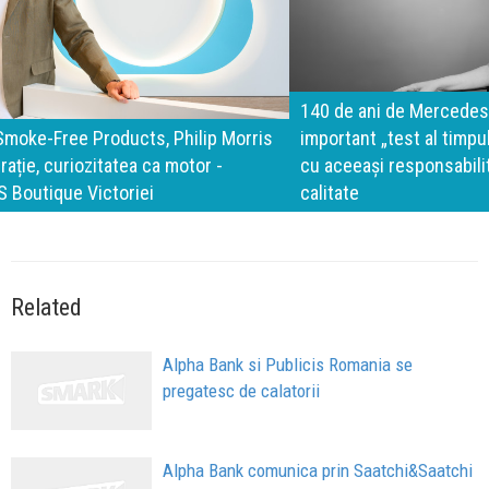
140 de ani de Mercedes-Benz. Ramona Pîrlog: Cel mai
important „test al timpului” este să inovăm constant, dar
cu aceeași responsabilitate față de oameni, siguranță și
calitate
Related
Alpha Bank si Publicis Romania se
pregatesc de calatorii
Alpha Bank comunica prin Saatchi&Saatchi