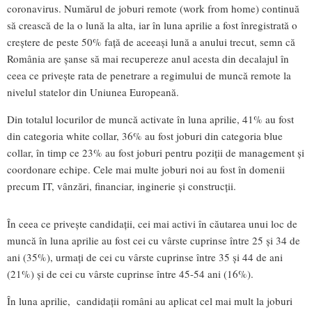
coronavirus. Numărul de joburi remote (work from home) continuă
să crească de la o lună la alta, iar în luna aprilie a fost înregistrată o
creștere de peste 50% față de aceeași lună a anului trecut, semn că
România are șanse să mai recupereze anul acesta din decalajul în
ceea ce privește rata de penetrare a regimului de muncă remote la
nivelul statelor din Uniunea Europeană.
Din totalul locurilor de muncă activate în luna aprilie, 41% au fost
din categoria white collar, 36% au fost joburi din categoria blue
collar, în timp ce 23% au fost joburi pentru poziții de management și
coordonare echipe. Cele mai multe joburi noi au fost în domenii
precum IT, vânzări, financiar, inginerie și construcții.
În ceea ce privește candidații, cei mai activi în căutarea unui loc de
muncă în luna aprilie au fost cei cu vârste cuprinse între 25 și 34 de
ani (35%), urmați de cei cu vârste cuprinse între 35 și 44 de ani
(21%) și de cei cu vârste cuprinse între 45-54 ani (16%).
În luna aprilie, candidații români au aplicat cel mai mult la joburi