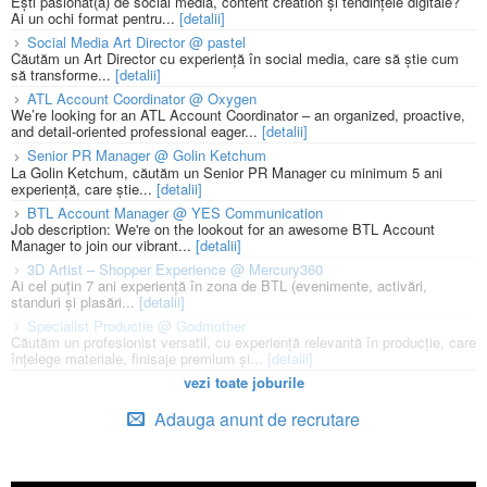
Ești pasionat(ă) de social media, content creation și tendințele digitale?
Ai un ochi format pentru...
[detalii]
Social Media Art Director @ pastel
Căutăm un Art Director cu experiență în social media, care să știe cum
să transforme...
[detalii]
ATL Account Coordinator @ Oxygen
We’re looking for an ATL Account Coordinator – an organized, proactive,
and detail-oriented professional eager...
[detalii]
Senior PR Manager @ Golin Ketchum
La Golin Ketchum, căutăm un Senior PR Manager cu minimum 5 ani
experiență, care știe...
[detalii]
BTL Account Manager @ YES Communication
Job description: We're on the lookout for an awesome BTL Account
Manager to join our vibrant...
[detalii]
3D Artist – Shopper Experience @ Mercury360
Ai cel puțin 7 ani experiență în zona de BTL (evenimente, activări,
standuri și plasări...
[detalii]
Specialist Productie @ Godmother
Căutăm un profesionist versatil, cu experiență relevantă în producție, care
înțelege materiale, finisaje premium și...
[detalii]
vezi toate joburile
Adauga anunt de recrutare