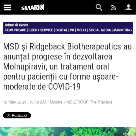
MSD și Ridgeback Biotherapeutics au
anunțat progrese în dezvoltarea
Molnupiravir, un tratament oral
pentru pacienții cu forme ușoare-
moderate de COVID-19
12 May. 2021, 10:48 AM
•
Update
•
MSLGROUP The Practice