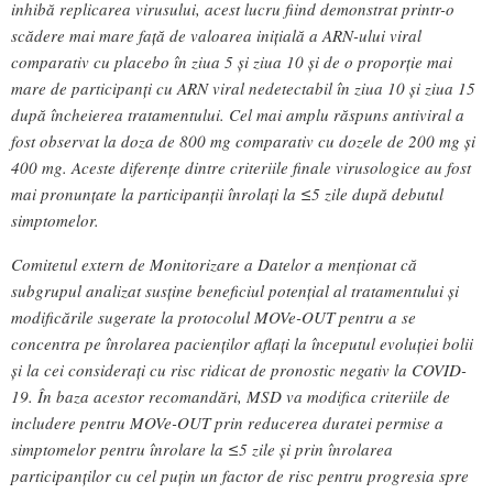
inhibă replicarea virusului, acest lucru fiind demonstrat printr-o
scădere mai mare față de valoarea inițială a ARN-ului viral
comparativ cu placebo în ziua 5 și ziua 10 și de o proporție mai
mare de participanți cu ARN viral nedetectabil în ziua 10 și ziua 15
după încheierea tratamentului. Cel mai amplu răspuns antiviral a
fost observat la doza de 800 mg comparativ cu dozele de 200 mg și
400 mg. Aceste diferențe dintre criteriile finale virusologice au fost
mai pronunțate la participanții înrolați la ≤5 zile după debutul
simptomelor.
Comitetul extern de Monitorizare a Datelor a menționat că
subgrupul analizat susține beneficiul potențial al tratamentului și
modificările sugerate la protocolul MOVe-OUT pentru a se
concentra pe înrolarea pacienților aflați la începutul evoluției bolii
și la cei considerați cu risc ridicat de pronostic negativ la COVID-
19. În baza acestor recomandări, MSD va modifica criteriile de
includere pentru MOVe-OUT prin reducerea duratei permise a
simptomelor pentru înrolare la ≤5 zile și prin înrolarea
participanților cu cel puțin un factor de risc pentru progresia spre