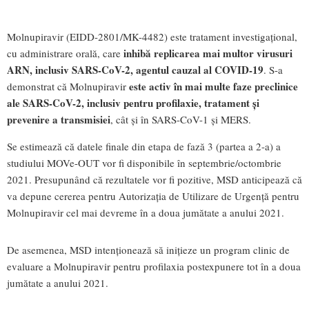
Molnupiravir (EIDD-2801/MK-4482) este tratament investigaţional,
inhibă replicarea mai multor virusuri
cu administrare orală, care
ARN, inclusiv SARS-CoV-2, agentul cauzal al COVID-19
. S-a
este activ în mai multe faze preclinice
demonstrat că Molnupiravir
ale SARS-CoV-2, inclusiv pentru profilaxie, tratament și
prevenire a transmisiei
, cât și în SARS-CoV-1 și MERS.
Se estimează că datele finale din etapa de fază 3 (partea a 2-a) a
studiului MOVe-OUT vor fi disponibile în septembrie/octombrie
2021. Presupunând că rezultatele vor fi pozitive, MSD anticipează că
va depune cererea pentru Autorizația de Utilizare de Urgență pentru
Molnupiravir cel mai devreme în a doua jumătate a anului 2021.
De asemenea, MSD intenționează să inițieze un program clinic de
evaluare a Molnupiravir pentru profilaxia postexpunere tot în a doua
jumătate a anului 2021.