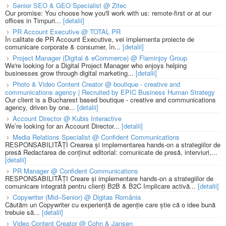
Senior SEO & GEO Specialist @ Zitec
Our promise: You choose how you'll work with us: remote-first or at our
offices in Timpuri...
[detalii]
PR Account Executive @ TOTAL PR
În calitate de PR Account Executive, vei implementa proiecte de
comunicare corporate & consumer, în...
[detalii]
Project Manager (Digital & eCommerce) @ Flaminjoy Group
We're looking for a Digital Project Manager who enjoys helping
businesses grow through digital marketing...
[detalii]
Photo & Video Content Creator @ boutique - creative and
communications agency | Recruited by EPIC Business Human Strategy
Our client is a Bucharest based boutique - creative and communications
agency, driven by one...
[detalii]
Account Director @ Kubis Interactive
We’re looking for an Account Director...
[detalii]
Media Relations Specialist @ Confident Communications
RESPONSABILITĂȚI Crearea și implementarea hands-on a strategiilor de
presă Redactarea de conținut editorial: comunicate de presă, interviuri,...
[detalii]
PR Manager @ Confident Communications
RESPONSABILITĂȚI Creare și implementare hands-on a strategiilor de
comunicare integrată pentru clienți B2B & B2C Implicare activă...
[detalii]
Copywriter (Mid–Senior) @ Digitas România
Căutăm un Copywriter cu experiență de agenție care știe că o idee bună
trebuie să...
[detalii]
Video Content Creator @ Cohn & Jansen