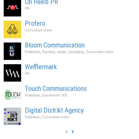
On Heels PR
PR
Profero
Comunicare online
Bloom Communication
,
,
Publicitate
Branding, design, packaging
Comunicare online
Wefflermark
PR
Touch Communications
,
Publicitate
Evenimente / BTL
Digital Distrikt Agency
,
Publicitate
Comunicare online