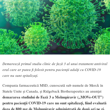
Demarează primul studiu clinic de fază 3 al unui tratament antiviral
oral care ar putea fi folosit pentru pacienții adulți cu COVID-19
care nu sunt spitalizați.
Compania farmaceutică MSD, cunoscută sub numele de Merck în
Statele Unite și Canada, și Ridgeback Biotherapeutics au anunțat
demararea studiului de Fază 3 a Molnupiravir („MOVe-OUT”)
pentru pacienții COVID-19 care nu sunt spitalizați, fiind evaluată
doza de 800 mg de Molnupiravir administrată de două ori pe zi.