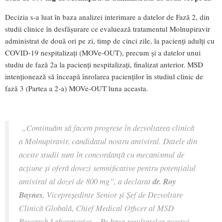
Decizia s-a luat în baza analizei interimare a datelor de Fază 2, din
studii clinice în desfășurare ce evaluează tratamentul Molnupiravir
administrat de două ori pe zi, timp de cinci zile, la pacienți adulți cu
COVID-19 nespitalizați (MOVe-OUT), precum și a datelor unui
studiu de fază 2a la pacienți nespitalizați, finalizat anterior. MSD
intenționează să înceapă înrolarea pacienților în studiul clinic de
fază 3 (Partea a 2-a) MOVe-OUT luna aceasta.
„
Continuăm să facem progrese în dezvoltarea clinică
a Molnupiravir, candidatul nostru antiviral. Datele din
aceste studii sunt în concordanță cu mecanismul de
acțiune și oferă dovezi semnificative pentru potențialul
antiviral al dozei de 800 mg
”, a declarat
dr. Roy
Baynes
, Vicepreședinte Senior și Șef de Dezvoltare
Clinică Globală, Chief Medical Officer al MSD
Research Laboratories. „
Pe baza rezultatelor acestui