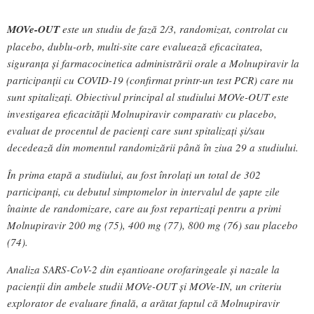
MOVe-OUT
este un studiu de fază 2/3, randomizat, controlat cu
placebo, dublu-orb, multi-site care evaluează eficacitatea,
siguranța și farmacocinetica administrării orale a Molnupiravir la
participanții cu COVID-19 (confirmat printr-un test PCR) care nu
sunt spitalizați. Obiectivul principal al studiului MOVe-OUT este
investigarea eficacității Molnupiravir comparativ cu placebo,
evaluat de procentul de pacienți care sunt spitalizați și/sau
decedează din momentul randomizării până în ziua 29 a studiului.
În prima etapă a studiului, au fost înrolați un total de 302
participanți, cu debutul simptomelor in intervalul de șapte zile
înainte de randomizare, care au fost repartizați pentru a primi
Molnupiravir 200 mg (75), 400 mg (77), 800 mg (76) sau placebo
(74).
Analiza SARS-CoV-2 din eșantioane orofaringeale și nazale la
pacienții din ambele studii MOVe-OUT și MOVe-IN, un criteriu
explorator de evaluare finală, a arătat faptul că Molnupiravir