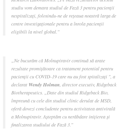
studiu vom demara studiul de Fază 3 pentru pacienții
nespitalizați, folosindu-ne de rețeaua noastră larga de
centre investigaționale pentru a înrola pacienții
eligibili la nivel global
.”
„Ne bucurăm că Molnupiravir continuă să arate
rezultate promițătoare ca tratament potential pentru
pacienții cu COVID-19 care nu au fost spitalizați
", a
declarat
Wendy Holman
, director executiv, Ridgeback
Biotherapeutics. „
Date din studiul Ridgeback Bio,
împreună cu cele din studiul clinic derulat de MSD,
oferă dovezi concludente pentru activitatea antivirală
a Molnupiravir. Așteptăm cu nerăbdare inițierea și
finalizarea studiului de Fază 3.
”