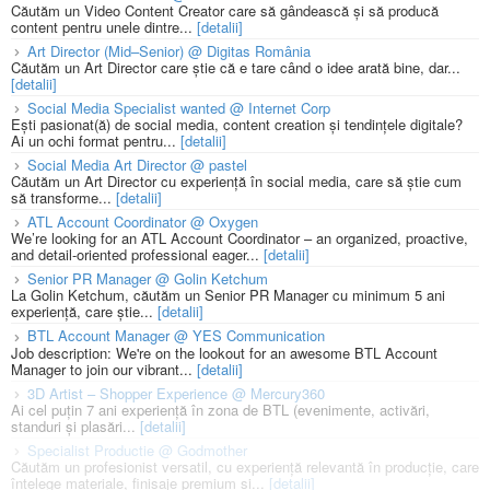
Căutăm un Video Content Creator care să gândească și să producă
content pentru unele dintre...
[detalii]
Art Director (Mid–Senior) @ Digitas România
Căutăm un Art Director care știe că e tare când o idee arată bine, dar...
[detalii]
Social Media Specialist wanted @ Internet Corp
Ești pasionat(ă) de social media, content creation și tendințele digitale?
Ai un ochi format pentru...
[detalii]
Social Media Art Director @ pastel
Căutăm un Art Director cu experiență în social media, care să știe cum
să transforme...
[detalii]
ATL Account Coordinator @ Oxygen
We’re looking for an ATL Account Coordinator – an organized, proactive,
and detail-oriented professional eager...
[detalii]
Senior PR Manager @ Golin Ketchum
La Golin Ketchum, căutăm un Senior PR Manager cu minimum 5 ani
experiență, care știe...
[detalii]
BTL Account Manager @ YES Communication
Job description: We're on the lookout for an awesome BTL Account
Manager to join our vibrant...
[detalii]
3D Artist – Shopper Experience @ Mercury360
Ai cel puțin 7 ani experiență în zona de BTL (evenimente, activări,
standuri și plasări...
[detalii]
Specialist Productie @ Godmother
Căutăm un profesionist versatil, cu experiență relevantă în producție, care
înțelege materiale, finisaje premium și...
[detalii]