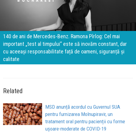
140 de ani de Mercedes-Benz. Ramona Pîrlog: Cel mai
important „test al timpului” este să inovăm constant, dar
cu aceeași responsabilitate față de oameni, siguranță și
calitate
Related
MSD anunță acordul cu Guvernul SUA
pentru furnizarea Molnupiravir, un
tratament oral pentru pacienții cu forme
ușoare-moderate de COVID-19