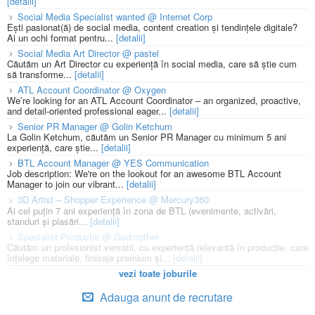
[detalii]
Social Media Specialist wanted @ Internet Corp
Ești pasionat(ă) de social media, content creation și tendințele digitale?
Ai un ochi format pentru...
[detalii]
Social Media Art Director @ pastel
Căutăm un Art Director cu experiență în social media, care să știe cum
să transforme...
[detalii]
ATL Account Coordinator @ Oxygen
We’re looking for an ATL Account Coordinator – an organized, proactive,
and detail-oriented professional eager...
[detalii]
Senior PR Manager @ Golin Ketchum
La Golin Ketchum, căutăm un Senior PR Manager cu minimum 5 ani
experiență, care știe...
[detalii]
BTL Account Manager @ YES Communication
Job description: We're on the lookout for an awesome BTL Account
Manager to join our vibrant...
[detalii]
3D Artist – Shopper Experience @ Mercury360
Ai cel puțin 7 ani experiență în zona de BTL (evenimente, activări,
standuri și plasări...
[detalii]
Specialist Productie @ Godmother
Căutăm un profesionist versatil, cu experiență relevantă în producție, care
înțelege materiale, finisaje premium și...
[detalii]
vezi toate joburile
Adauga anunt de recrutare