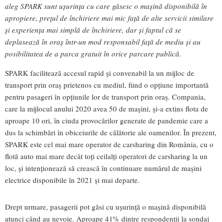
aleg SPARK sunt ușurința cu care găsesc o mașină disponibilă în
apropiere, prețul de închiriere mai mic față de alte servicii similare
și experiența mai simplă de închiriere, dar și faptul că se
deplasează în oraș într-un mod responsabil față de mediu și au
posibilitatea de a parca gratuit în orice parcare publică.
SPARK facilitează accesul rapid și convenabil la un mijloc de
transport prin oraș prietenos cu mediul, fiind o opțiune importantă
pentru pasageri în opțiunile lor de transport prin oraș. Compania,
care la mijlocul anului 2020 avea 50 de mașini, și-a extins flota de
aproape 10 ori, în ciuda provocărilor generate de pandemie care a
dus la schimbări în obiceiurile de călătorie ale oamenilor. În prezent,
SPARK este cel mai mare operator de carsharing din România, cu o
flotă auto mai mare decât toți ceilalți operatori de carsharing la un
loc, și intenționează să crească în continuare numărul de mașini
electrice disponibile în 2021 și mai departe.
Drept urmare, pasagerii pot găsi cu ușurință o mașină disponibilă
atunci când au nevoie. Aproape 41% dintre respondenții la sondaj