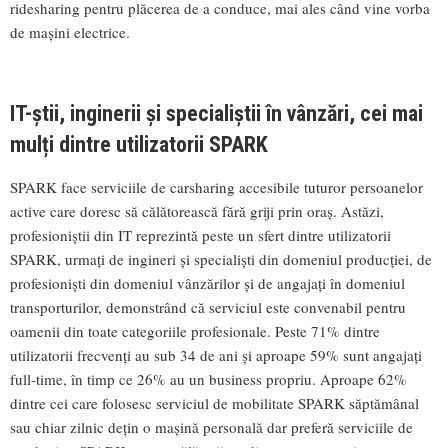
ridesharing pentru plăcerea de a conduce, mai ales când vine vorba
de mașini electrice.
IT-știi, inginerii și specialiștii în vânzări, cei mai
mulți dintre utilizatorii SPARK
SPARK face serviciile de carsharing accesibile tuturor persoanelor
active care doresc să călătorească fără griji prin oraș. Astăzi,
profesioniștii din IT reprezintă peste un sfert dintre utilizatorii
SPARK, urmați de ingineri și specialiști din domeniul producției, de
profesioniști din domeniul vânzărilor și de angajați în domeniul
transporturilor, demonstrând că serviciul este convenabil pentru
oamenii din toate categoriile profesionale. Peste 71% dintre
utilizatorii frecvenți au sub 34 de ani și aproape 59% sunt angajați
full-time, în timp ce 26% au un business propriu. Aproape 62%
dintre cei care folosesc serviciul de mobilitate SPARK săptămânal
sau chiar zilnic dețin o mașină personală dar preferă serviciile de