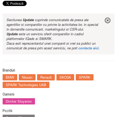
Sectiunea
Update
cuprinde comunicatele de presa ale
agentiilor si companiilor cu privire la activitatea lor, in special
in domeniile comunicarii, marketingului si CSR-ului.
Update
este un serviciu oferit companiilor in cadrul
platformelor IQads si SMARK.
Daca esti reprezentantul unei companii si vrei sa publici un
comunicat de presa prin acest serviciu, ne poti
contacta aici
.
Branduri
BMW
Nissan
Renault
SKODA
SPARK
SPARK Technologies UAB
Oameni
Dimitar Stoyanov
Pozitii