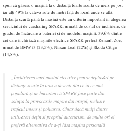
spun că găsesc o mașină la o distanță foarte scurtă de mers pe jos,
iar alți 49% la câteva sute de metri față de locul unde se află.
Distanța scurtă până la mașină este un criteriu important în alegerea
serviciului de carsharing SPARK, urmată de costul de închiriere, de
gradul de încărcare a bateriei și de modelul mașinii. 39,6% dintre
cei care închiriază mașinile electrice SPARK preferă Renault Zoe,
urmat de BMW i3 (23,5%), Nissan Leaf (22%) și Skoda Citigo
(14,8%).
„Închirierea unei mașini electrice pentru deplasări pe
distanțe scurte în oraș a devenit din ce în ce mai
populară și ne bucurăm că SPARK face parte din
soluția la provocările majore din orașul, inclusiv
traficul intens și poluarea. Chiar dacă mulți dintre
utilizatori dețin și propriul autoturism, de multe ori ei
preferă alternativa de a-și lăsa mașina personală