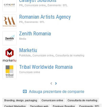
Catalyst Solutions
,
,
PR
Comunicare online
Evenimente / BTL
Romanian Artists Agency
,
PR
Evenimente / BTL
Zenith Romania
Media
Marketiu
,
,
Publicitate
Comunicare online
Consultanta de marketing
Tribal Worldwide Romania
Comunicare online
Adauga prezentare de companie
Branding, design, packaging
Comunicare online
Consultanta de marketing
Content Marketing
Dezvoltare web
Employer Branding
Evenimente / BTL