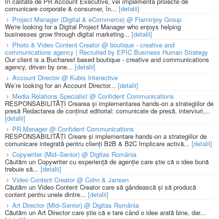
În calitate de PR Account Executive, vei implementa proiecte de
comunicare corporate & consumer, în...
[detalii]
Project Manager (Digital & eCommerce) @ Flaminjoy Group
We're looking for a Digital Project Manager who enjoys helping
businesses grow through digital marketing...
[detalii]
Photo & Video Content Creator @ boutique - creative and
communications agency | Recruited by EPIC Business Human Strategy
Our client is a Bucharest based boutique - creative and communications
agency, driven by one...
[detalii]
Account Director @ Kubis Interactive
We’re looking for an Account Director...
[detalii]
Media Relations Specialist @ Confident Communications
RESPONSABILITĂȚI Crearea și implementarea hands-on a strategiilor de
presă Redactarea de conținut editorial: comunicate de presă, interviuri,...
[detalii]
PR Manager @ Confident Communications
RESPONSABILITĂȚI Creare și implementare hands-on a strategiilor de
comunicare integrată pentru clienți B2B & B2C Implicare activă...
[detalii]
Copywriter (Mid–Senior) @ Digitas România
Căutăm un Copywriter cu experiență de agenție care știe că o idee bună
trebuie să...
[detalii]
Video Content Creator @ Cohn & Jansen
Căutăm un Video Content Creator care să gândească și să producă
content pentru unele dintre...
[detalii]
Art Director (Mid–Senior) @ Digitas România
Căutăm un Art Director care știe că e tare când o idee arată bine, dar...