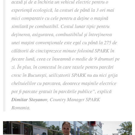
acasă și de a închiria un vehicul electric pentru o
experiență ecologică, la costuri de până la 3 ori mai
mici comparativ cu cele pentru a deține o mașină
similară pe combustibil. Costul lunar tipic pentru
deținerea, asigurarea, combustibilul și întreținerea
unei mașini convenționale este egal cu până la 275 de
călătorii de cincisprezece minute folosind SPARK în
fiecare lună, ceea ce înseamnă o medie de 9 drumuri pe
zi. În plus, în contextul în care taxele pentru parcări
cresc în București, utilizatorii SPARK nu au nici grija
cheltuielilor cu parcarea, deoarece mașinile electrice
pot fi parcate gratuit în parcările publice”, explică
Dimitar Stoyanov
, Country Manager SPARK
Romania.