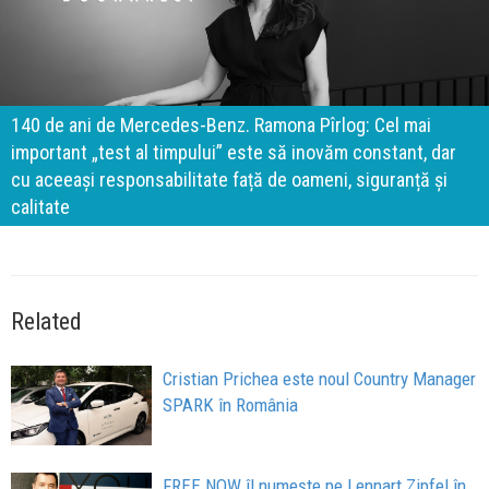
140 de ani de Mercedes-Benz. Ramona Pîrlog: Cel mai
important „test al timpului” este să inovăm constant, dar
cu aceeași responsabilitate față de oameni, siguranță și
calitate
Related
Cristian Prichea este noul Country Manager
SPARK în România
FREE NOW îl numește pe Lennart Zipfel în