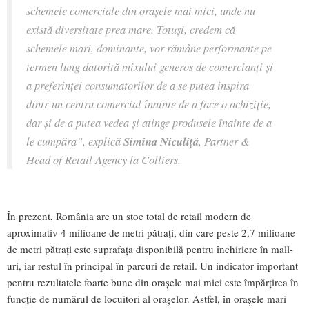
schemele comerciale din orașele mai mici, unde nu
există diversitate prea mare. Totuși, credem că
schemele mari, dominante, vor rămâne performante pe
termen lung datorită mixului generos de comercianți și
a preferinței consumatorilor de a se putea inspira
dintr-un centru comercial înainte de a face o achiziție,
dar și de a putea vedea și atinge produsele înainte de a
le cumpăra”, explică
Simina Niculiță
, Partner &
Head of Retail Agency la Colliers.
În prezent, România are un stoc total de retail modern de
aproximativ 4 milioane de metri pătrați, din care peste 2,7 milioane
de metri pătrați este suprafața disponibilă pentru închiriere în mall-
uri, iar restul în principal în parcuri de retail. Un indicator important
pentru rezultatele foarte bune din orașele mai mici este împărțirea în
funcție de numărul de locuitori al orașelor. Astfel, în orașele mari