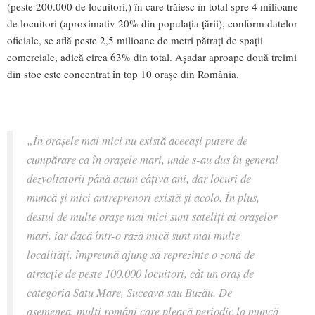
(peste 200.000 de locuitori,) în care trăiesc în total spre 4 milioane
de locuitori (aproximativ 20% din populația țării), conform datelor
oficiale, se află peste 2,5 milioane de metri pătrați de spații
comerciale, adică circa 63% din total. Așadar aproape două treimi
din stoc este concentrat în top 10 orașe din România.
„În orașele mai mici nu există aceeași putere de
cumpărare ca în orașele mari, unde s-au dus în general
dezvoltatorii până acum câțiva ani, dar locuri de
muncă și mici antreprenori există și acolo. În plus,
destul de multe orașe mai mici sunt sateliți ai orașelor
mari, iar dacă într-o rază mică sunt mai multe
localități, împreună ajung să reprezinte o zonă de
atracție de peste 100.000 locuitori, cât un oraș de
categoria Satu Mare, Suceava sau Buzău. De
asemenea, mulți români care pleacă periodic la muncă