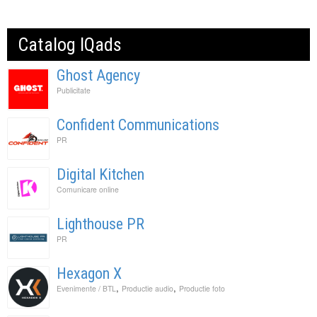
Catalog IQads
Ghost Agency
Publicitate
Confident Communications
PR
Digital Kitchen
Comunicare online
Lighthouse PR
PR
Hexagon X
,
,
Evenimente / BTL
Productie audio
Productie foto