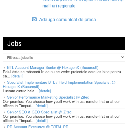
mall-uri regionale
Adauga comunicat de presa
Jobs
BTL Account Manager Senior @ HexagonX (București)
Rolul ăsta se măsoară în ce nu se vede: proiectele care ies bine pentru
că...
[detalii]
Specialist Implementare BTL / Field Implementation Specialist @
HexagonX (București)
Lucrăm dintr-o hală...
[detalii]
Senior Performance Marketing Specialist @ Zitec
Our promise: You choose how you'll work with us: remote-first or at our
offices in Timpuri...
[detalii]
Senior SEO & GEO Specialist @ Zitec
Our promise: You choose how you'll work with us: remote-first or at our
offices in Timpuri...
[detalii]
PR Account Executive @ TOTAL PR