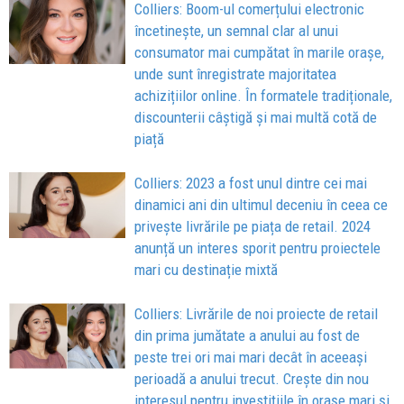
Colliers: Boom-ul comerțului electronic
încetinește, un semnal clar al unui
consumator mai cumpătat în marile orașe,
unde sunt înregistrate majoritatea
achizițiilor online. În formatele tradiționale,
discounterii câștigă și mai multă cotă de
piață
Colliers: 2023 a fost unul dintre cei mai
dinamici ani din ultimul deceniu în ceea ce
privește livrările pe piața de retail. 2024
anunță un interes sporit pentru proiectele
mari cu destinație mixtă
Colliers: Livrările de noi proiecte de retail
din prima jumătate a anului au fost de
peste trei ori mai mari decât în aceeași
perioadă a anului trecut. Crește din nou
interesul pentru investițiile în orașe mari și