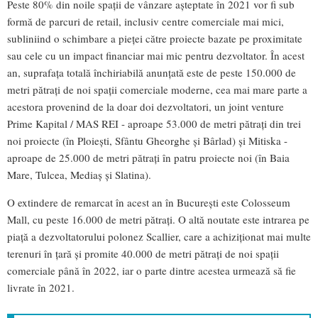
Peste 80% din noile spații de vânzare așteptate în 2021 vor fi sub
formă de parcuri de retail, inclusiv centre comerciale mai mici,
subliniind o schimbare a pieței către proiecte bazate pe proximitate
sau cele cu un impact financiar mai mic pentru dezvoltator. În acest
an, suprafața totală închiriabilă anunțată este de peste 150.000 de
metri pătrați de noi spații comerciale moderne, cea mai mare parte a
acestora provenind de la doar doi dezvoltatori, un joint venture
Prime Kapital / MAS REI - aproape 53.000 de metri pătrați din trei
noi proiecte (în Ploiești, Sfântu Gheorghe și Bârlad) și Mitiska -
aproape de 25.000 de metri pătrați în patru proiecte noi (în Baia
Mare, Tulcea, Mediaș și Slatina).
O extindere de remarcat în acest an în București este Colosseum
Mall, cu peste 16.000 de metri pătrați. O altă noutate este intrarea pe
piață a dezvoltatorului polonez Scallier, care a achiziționat mai multe
terenuri în țară și promite 40.000 de metri pătrați de noi spații
comerciale până în 2022, iar o parte dintre acestea urmează să fie
livrate în 2021.