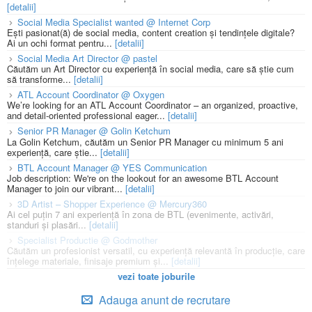
[detalii]
Social Media Specialist wanted @ Internet Corp
Ești pasionat(ă) de social media, content creation și tendințele digitale?
Ai un ochi format pentru...
[detalii]
Social Media Art Director @ pastel
Căutăm un Art Director cu experiență în social media, care să știe cum
să transforme...
[detalii]
ATL Account Coordinator @ Oxygen
We’re looking for an ATL Account Coordinator – an organized, proactive,
and detail-oriented professional eager...
[detalii]
Senior PR Manager @ Golin Ketchum
La Golin Ketchum, căutăm un Senior PR Manager cu minimum 5 ani
experiență, care știe...
[detalii]
BTL Account Manager @ YES Communication
Job description: We're on the lookout for an awesome BTL Account
Manager to join our vibrant...
[detalii]
3D Artist – Shopper Experience @ Mercury360
Ai cel puțin 7 ani experiență în zona de BTL (evenimente, activări,
standuri și plasări...
[detalii]
Specialist Productie @ Godmother
Căutăm un profesionist versatil, cu experiență relevantă în producție, care
înțelege materiale, finisaje premium și...
[detalii]
vezi toate joburile
Adauga anunt de recrutare