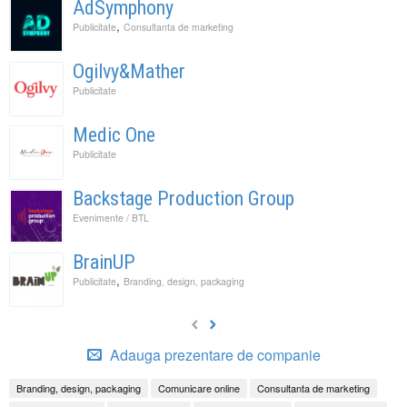
AdSymphony
,
Publicitate
Consultanta de marketing
Ogilvy&Mather
Publicitate
Medic One
Publicitate
Backstage Production Group
Evenimente / BTL
BrainUP
,
Publicitate
Branding, design, packaging
Adauga prezentare de companie
Branding, design, packaging
Comunicare online
Consultanta de marketing