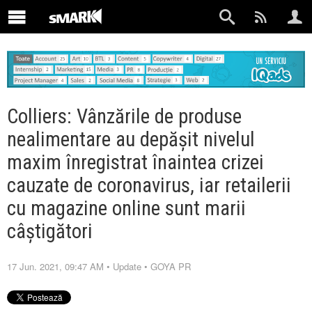
Colliers: Vânzările de produse
nealimentare au depășit nivelul
maxim înregistrat înaintea crizei
cauzate de coronavirus, iar retailerii
cu magazine online sunt marii
câștigători
17 Jun. 2021, 09:47 AM
•
Update
•
GOYA PR