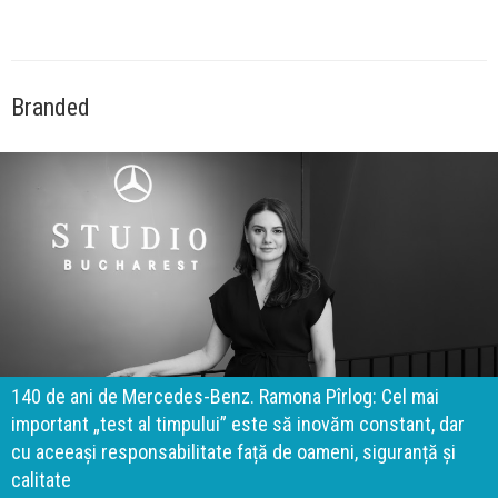
Branded
140 de ani de Mercedes-Benz. Ramona Pîrlog: Cel mai
important „test al timpului” este să inovăm constant, dar
cu aceeași responsabilitate față de oameni, siguranță și
calitate