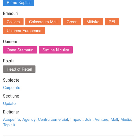
Prime Kapital
Branduri
Colliers
Colosseum Mall
Green
Mitiska
REI
Uniunea Europeana
Oameni
Oana Stamatin
Simina Niculita
Pozitii
Head of Retail
Subiecte
Corporate
Sectiune
Update
Dictionar
Acoperire
,
Agency
,
Centru comercial
,
Impact
,
Joint Venture
,
Mall
,
Media
,
Top 10