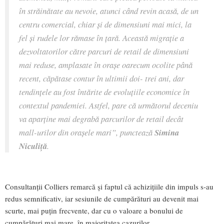
în străinătate au nevoie, atunci când revin acasă, de un
centru comercial, chiar și de dimensiuni mai mici, la
fel și rudele lor rămase în țară. Această migrație a
dezvoltatorilor către parcuri de retail de dimensiuni
mai reduse, amplasate în orașe oarecum ocolite până
recent, căpătase contur în ultimii doi- trei ani, dar
tendințele au fost întărite de evoluțiile economice în
contextul pandemiei. Astfel, pare că următorul deceniu
va aparține mai degrabă parcurilor de retail decât
mall-urilor din orașele mari”, punctează
Simina
Niculiță
.
Consultanții Colliers remarcă și faptul că achizițiile din impuls s-au
redus semnificativ, iar sesiunile de cumpărături au devenit mai
scurte, mai puțin frecvente, dar cu o valoare a bonului de
cumpărături mai mare, în majoritatea cazurilor.