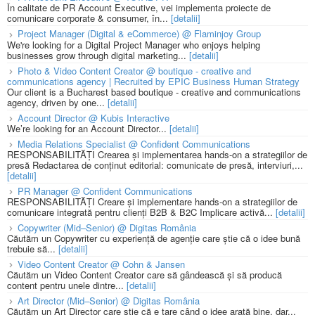
În calitate de PR Account Executive, vei implementa proiecte de
comunicare corporate & consumer, în...
[detalii]
Project Manager (Digital & eCommerce) @ Flaminjoy Group
We're looking for a Digital Project Manager who enjoys helping
businesses grow through digital marketing...
[detalii]
Photo & Video Content Creator @ boutique - creative and
communications agency | Recruited by EPIC Business Human Strategy
Our client is a Bucharest based boutique - creative and communications
agency, driven by one...
[detalii]
Account Director @ Kubis Interactive
We’re looking for an Account Director...
[detalii]
Media Relations Specialist @ Confident Communications
RESPONSABILITĂȚI Crearea și implementarea hands-on a strategiilor de
presă Redactarea de conținut editorial: comunicate de presă, interviuri,...
[detalii]
PR Manager @ Confident Communications
RESPONSABILITĂȚI Creare și implementare hands-on a strategiilor de
comunicare integrată pentru clienți B2B & B2C Implicare activă...
[detalii]
Copywriter (Mid–Senior) @ Digitas România
Căutăm un Copywriter cu experiență de agenție care știe că o idee bună
trebuie să...
[detalii]
Video Content Creator @ Cohn & Jansen
Căutăm un Video Content Creator care să gândească și să producă
content pentru unele dintre...
[detalii]
Art Director (Mid–Senior) @ Digitas România
Căutăm un Art Director care știe că e tare când o idee arată bine, dar...