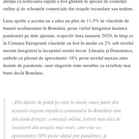
atenția că redresarea rapidă a fost ghidată în special de comerțul
online și de schemele comerciale din orașele secundare sau terțiare.
Luna aprilie a acestui an a adus un plus de 11,5% în vânzările de
bunuri nealimentare în România, peste vârful înregistrat înaintea
pandemiei pe date ajustate, respectiv luna ianuarie 2020, în timp ce
în Uniunea Europeană vânzările au fost în medie cu 2% sub nivelul
maxim înregistrat la începutul anului trecut. Lituania și Danemarca,
ambele cu plusuri de aproximativ 16% peste nivelul maxim atins
înainte de pandemie, sunt singurele state membre cu rezultate mai
bune decât România.
„Din datele de piață pe care le avem, mare parte din
această creștere rapidă a consumului în România vine
din două direcții: comerțul online, folosit mai ales de
locuitorii din orașele mai mari, care este cu
aproximativ 50% peste vârful pre-pandemie, și