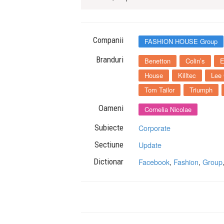
Companii
FASHION HOUSE Group
Branduri
Benetton
Colin’s
House
Killtec
Lee
Tom Tailor
Triumph
Oameni
Cornelia Nicolae
Subiecte
Corporate
Sectiune
Update
Dictionar
Facebook
,
Fashion
,
Group