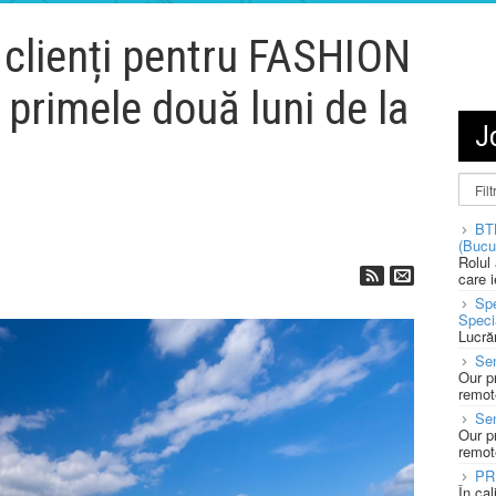
 clienți pentru FASHION
 primele două luni de la
J
BT
(Bucu
Rolul
care 
Spe
Speci
Lucră
Sen
Our p
remote
Se
Our p
remote
PR
În ca