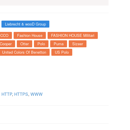
Liebrecht & wooD Group
ECCO
Fashion House
FASHION HOUSE Militari
 Cooper
Otter
Polo
Puma
Sizeer
United Colors Of Benetton
US Polo
,
HTTP
,
HTTPS
,
WWW