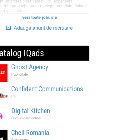
m un profesionist versatil, cu experiență
ntă în producție, care înțelege materiale, finisaje
um și...
[detalii]
vezi toate joburile
Adauga anunt de recrutare
atalog IQads
Ghost Agency
Publicitate
Confident Communications
PR
Digital Kitchen
Comunicare online
Cheil Romania
Publicitate