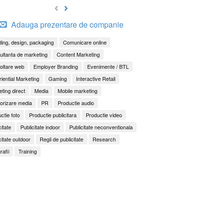
Adauga prezentare de companie
ing, design, packaging
Comunicare online
ltanta de marketing
Content Marketing
oltare web
Employer Branding
Evenimente / BTL
iential Marketing
Gaming
Interactive Retail
ting direct
Media
Mobile marketing
orizare media
PR
Productie audio
ctie foto
Productie publicitara
Productie video
citate
Publicitate indoor
Publicitate neconventionala
citate outdoor
Regii de publicitate
Research
rafii
Training