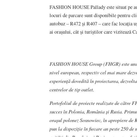
FASHION HOUSE Pallady este situat pe auto
locuri de parcare sunt disponibile pentru cli
autobuz – R472 și R407 – care fac locația uș
ai orașului, cât și turiștilor care vizitează 
FASHION HOUSE Group (FHGR) este unul din
nivel european, respectiv cel mai mare dezvo
experiență dovedită în proiectarea, dezvolta
centrelor de tip outlet.
Portofoliul de proiecte realizate de cătr
succes în Polonia, România și Rusia. Prim
orașul polonez Sosnowiec, în apropiere de
pun la dispoziție în fiecare an peste 250 de 