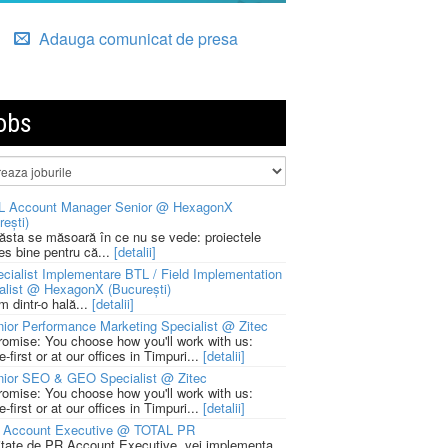
Adauga comunicat de presa
obs
L Account Manager Senior @ HexagonX
rești)
 ăsta se măsoară în ce nu se vede: proiectele
ies bine pentru că...
[detalii]
cialist Implementare BTL / Field Implementation
alist @ HexagonX (București)
m dintr-o hală...
[detalii]
ior Performance Marketing Specialist @ Zitec
romise: You choose how you'll work with us:
-first or at our offices in Timpuri...
[detalii]
nior SEO & GEO Specialist @ Zitec
romise: You choose how you'll work with us:
-first or at our offices in Timpuri...
[detalii]
 Account Executive @ TOTAL PR
litate de PR Account Executive, vei implementa