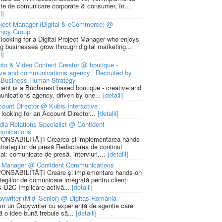
cte de comunicare corporate & consumer, în...
i]
ject Manager (Digital & eCommerce) @
njoy Group
 looking for a Digital Project Manager who enjoys
ng businesses grow through digital marketing...
i]
to & Video Content Creator @ boutique -
ive and communications agency | Recruited by
Business Human Strategy
lient is a Bucharest based boutique - creative and
nications agency, driven by one...
[detalii]
ount Director @ Kubis Interactive
 looking for an Account Director...
[detalii]
ia Relations Specialist @ Confident
unications
NSABILITĂȚI Crearea și implementarea hands-
strategiilor de presă Redactarea de conținut
ial: comunicate de presă, interviuri,...
[detalii]
 Manager @ Confident Communications
NSABILITĂȚI Creare și implementare hands-on
tegiilor de comunicare integrată pentru clienți
 B2C Implicare activă...
[detalii]
ywriter (Mid–Senior) @ Digitas România
m un Copywriter cu experiență de agenție care
ă o idee bună trebuie să...
[detalii]