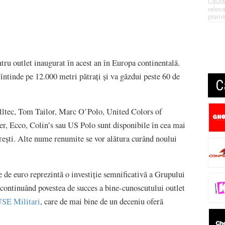
Căută
releva
premi
tru outlet inaugurat în acest an în Europa continentală.
 întinde pe 12.000 metri pătrați și va găzdui peste 60 de
C
lltec, Tom Tailor, Marc O’Polo, United Colors of
r, Ecco, Colin’s sau US Polo sunt disponibile în cea mai
ești. Alte nume renumite se vor alătura curând noului
e de euro reprezintă o investiție semnificativă a Grupului
tinuând povestea de succes a bine-cunoscutului outlet
E Militari
, care de mai bine de un deceniu oferă