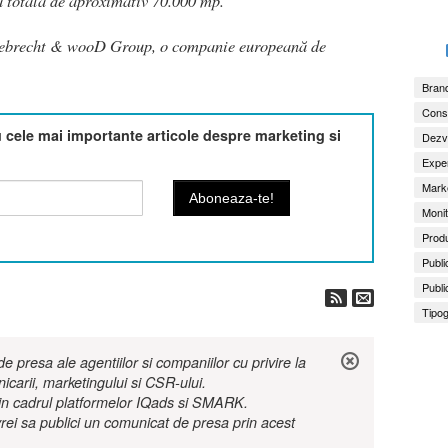
ă totală de aproximativ 70.000 mp.
brecht & wooD Group, o companie europeană de
Brand
Consu
cele mai importante articole despre marketing si
Dezv
Exper
Marke
Monit
Produ
Publi
Publi
Tipog
 presa ale agentiilor si companiilor cu privire la
nicarii, marketingului si CSR-ului.
r in cadrul platformelor IQads si SMARK.
rei sa publici un comunicat de presa prin acest