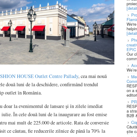
proie
[detali
Pro
Flami
We're
helpi
[detali
Pho
creat
EPIC 
Our c
commu
Acc
We’re
SHION HOUSE Outlet Centre Pallady
, cea mai nouă
Med
Comm
ele două luni de la deschidere, confirmând trendul
RESPO
on a 
tip outlet în România.
editor
PR
u doar la evenimentul de lansare și în zilele imediat
RESPO
a stra
i iulie. În cele două luni de la inaugurare au fost emise
B2B &
tru mai mult de 225.000 de articole. Rata de conversie
Cop
Căută
ăsit ce căutau, fie reducerile zilnice de până la 70% la
știe c