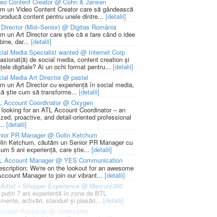
deo Content Creator @ Cohn & Jansen
m un Video Content Creator care să gândească
 producă content pentru unele dintre...
[detalii]
 Director (Mid–Senior) @ Digitas România
m un Art Director care știe că e tare când o idee
bine, dar...
[detalii]
ial Media Specialist wanted @ Internet Corp
pasionat(ă) de social media, content creation și
țele digitale? Ai un ochi format pentru...
[detalii]
ial Media Art Director @ pastel
m un Art Director cu experiență în social media,
să știe cum să transforme...
[detalii]
L Account Coordinator @ Oxygen
 looking for an ATL Account Coordinator – an
zed, proactive, and detail-oriented professional
...
[detalii]
nior PR Manager @ Golin Ketchum
lin Ketchum, căutăm un Senior PR Manager cu
um 5 ani experiență, care știe...
[detalii]
L Account Manager @ YES Communication
escription: We're on the lookout for an awesome
ccount Manager to join our vibrant...
[detalii]
Artist – Shopper Experience @ Mercury360
l puțin 7 ani experiență în zona de BTL
mente, activări, standuri și plasări...
[detalii]
cialist Productie @ Godmother