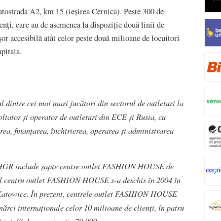
strada A2, km 15 (ieșirea Cernica). Peste 300 de
enți, care au de asemenea la dispoziție două linii de
or accesibilă atât celor peste două milioane de locuitori
Capitala.
tre cei mai mari jucători din sectorul de outleturi la
ltator și operator de outleturi din ECE și Rusia, cu
rea, finanțarea, închirierea, operarea și administrarea
e FHGR include șapte centre outlet FASHION HOUSE de
ul centru outlet FASHION HOUSE s-a deschis în 2004 în
 Katowice. În prezent, centrele outlet FASHION HOUSE
mărci internaționale celor 10 milioane de clienți, în patru