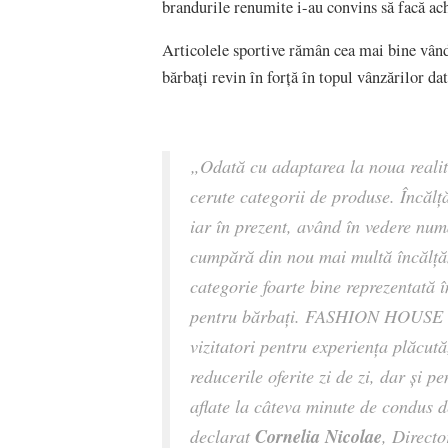
brandurile renumite i-au convins să facă achi
Articolele sportive rămân cea mai bine vând
bărbați revin în forță în topul vânzărilor da
„
Odată cu adaptarea la noua realit
cerute categorii de produse. Încălț
iar în prezent, având în vedere numă
cumpără din nou mai multă încălțăm
categorie foarte bine reprezentată î
pentru bărbați. FASHION HOUSE Pal
vizitatori pentru experiența plăcută
reducerile oferite zi de zi, dar și p
aflate la câteva minute de condus d
Cornelia Nicolae
declarat
, Direct