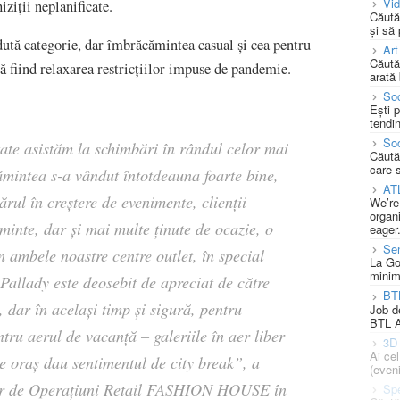
Vi
ziții neplanificate.
Căută
și să
ută categorie, dar îmbrăcămintea casual și cea pentru
Art
Căută
tă fiind relaxarea restricțiilor impuse de pandemie.
arată 
Soc
Ești 
tendin
Soc
ate asistăm la schimbări în rândul celor mai
Căută
care 
ămintea s-a vândut întotdeauna foarte bine,
AT
rul în creștere de evenimente, clienții
We’re
organi
inte, dar și mai multe ținute de ocazie, o
eager
Se
n ambele noastre centre outlet, în special
La Go
minim
lady este deosebit de apreciat de către
BT
, dar în același timp și sigură, pentru
Job d
BTL A
entru aerul de vacanță – galeriile în aer liber
3D 
Ai ce
e oraș dau sentimentul de city break
”, a
(eveni
or de Operațiuni Retail FASHION HOUSE în
Spe