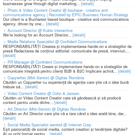
businesses grow through digital marketing...
[detalii]
Photo & Video Content Creator @ boutique - creative and
communications agency | Recruited by EPIC Business Human Strategy
Our client is a Bucharest based boutique - creative and communications
agency, driven by one...
[detalii]
Account Director @ Kubis Interactive
We’re looking for an Account Director...
[detalii]
Media Relations Specialist @ Confident Communications
RESPONSABILITĂȚI Crearea și implementarea hands-on a strategiilor de
presă Redactarea de conținut editorial: comunicate de presă, interviuri,...
[detalii]
PR Manager @ Confident Communications
RESPONSABILITĂȚI Creare și implementare hands-on a strategiilor de
comunicare integrată pentru clienți B2B & B2C Implicare activă...
[detalii]
Copywriter (Mid–Senior) @ Digitas România
Căutăm un Copywriter cu experiență de agenție care știe că o idee bună
trebuie să...
[detalii]
Video Content Creator @ Cohn & Jansen
Căutăm un Video Content Creator care să gândească și să producă
content pentru unele dintre...
[detalii]
Art Director (Mid–Senior) @ Digitas România
Căutăm un Art Director care știe că e tare când o idee arată bine, dar...
[detalii]
Social Media Specialist wanted @ Internet Corp
Ești pasionat(ă) de social media, content creation și tendințele digitale?
Ai un ochi format pentru...
[detalii]