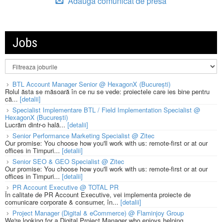
Adauga comunicat de presa
Jobs
BTL Account Manager Senior @ HexagonX (București)
Rolul ăsta se măsoară în ce nu se vede: proiectele care ies bine pentru
că...
[detalii]
Specialist Implementare BTL / Field Implementation Specialist @
HexagonX (București)
Lucrăm dintr-o hală...
[detalii]
Senior Performance Marketing Specialist @ Zitec
Our promise: You choose how you'll work with us: remote-first or at our
offices in Timpuri...
[detalii]
Senior SEO & GEO Specialist @ Zitec
Our promise: You choose how you'll work with us: remote-first or at our
offices in Timpuri...
[detalii]
PR Account Executive @ TOTAL PR
În calitate de PR Account Executive, vei implementa proiecte de
comunicare corporate & consumer, în...
[detalii]
Project Manager (Digital & eCommerce) @ Flaminjoy Group
We're looking for a Digital Project Manager who enjoys helping