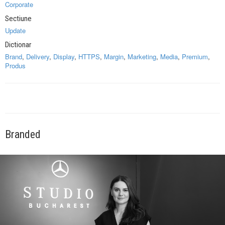
Corporate
Sectiune
Update
Dictionar
Brand
,
Delivery
,
Display
,
HTTPS
,
Margin
,
Marketing
,
Media
,
Premium
,
Produs
Branded