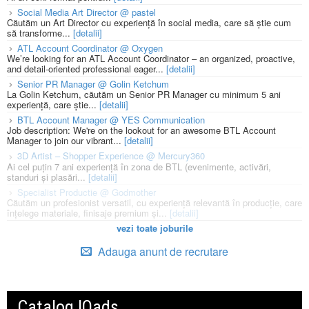
Social Media Art Director @ pastel
Căutăm un Art Director cu experiență în social media, care să știe cum
să transforme...
[detalii]
ATL Account Coordinator @ Oxygen
We’re looking for an ATL Account Coordinator – an organized, proactive,
and detail-oriented professional eager...
[detalii]
Senior PR Manager @ Golin Ketchum
La Golin Ketchum, căutăm un Senior PR Manager cu minimum 5 ani
experiență, care știe...
[detalii]
BTL Account Manager @ YES Communication
Job description: We're on the lookout for an awesome BTL Account
Manager to join our vibrant...
[detalii]
3D Artist – Shopper Experience @ Mercury360
Ai cel puțin 7 ani experiență în zona de BTL (evenimente, activări,
standuri și plasări...
[detalii]
Specialist Productie @ Godmother
Căutăm un profesionist versatil, cu experiență relevantă în producție, care
înțelege materiale, finisaje premium și...
[detalii]
vezi toate joburile
Adauga anunt de recrutare
Catalog IQads