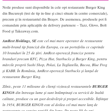
Noile produse sunt disponibile în cele opt restaurante Burger King
din București (trei de tip in-line și cinci situate în centre comerciale),
precum și în restaurantul din Brașov. De asemenea, produsele pot fi
comandate prin aplicațiile de delivery partenere – Tazz, Glovo, Bolt
Food și Takeaway.com.
AmRest Holdings, SE
este cel mai mare operator de restaurante
multi-brand tip franciză din Europa, cu un portofoliu ce cuprinde
10 branduri în 25 de țări. AmRest operează francize pentru
branduri precum KFC, Pizza Hut, Starbucks și Burger King, pentru
mărcile proprii Sushi Shop, Pokai, La Tagliatella, Bacoa, Blue Frog
și KABB. În România, AmRest operează Starbucks și lanțul de
restaurante Burger King.
Zilnic, peste 11 milioane de clienți vizitează restaurantele
BURGER
KING®
din întreaga lume și sunt întâmpinați cu servicii de înaltă
calitate, produse cu un gust desăvârșit și prețuri accesibile. Înființat
în 1954, BURGER KING® este al doilea cel mai mare lanț de
restaurante cu servire rapidă din lume. De peste 50 de ani,