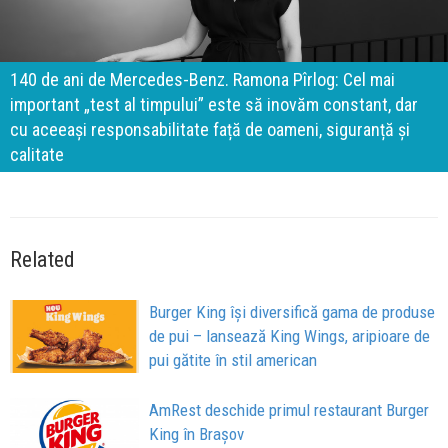
140 de ani de Mercedes-Benz. Ramona Pîrlog: Cel mai
important „test al timpului” este să inovăm constant, dar
cu aceeași responsabilitate față de oameni, siguranță și
calitate
Related
Burger King își diversifică gama de produse
de pui – lansează King Wings, aripioare de
pui gătite în stil american
AmRest deschide primul restaurant Burger
King în Brașov