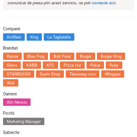
comunicat de presa prin acest serviciu, ne poti
contacta aici
.
Companii
AmRest
King
La Tagliatella
Branduri
Bacoa
Blue Frog
Bolt Food
Burger
Burger King
Glovo
KABB
KFC
Pizza Hut
Pokai
Ruby
STARBUCKS
Sushi Shop
Takeaway.com
Whopper
Wolt
Oameni
Alin Nenciu
Pozitii
Marketing Manager
Subiecte