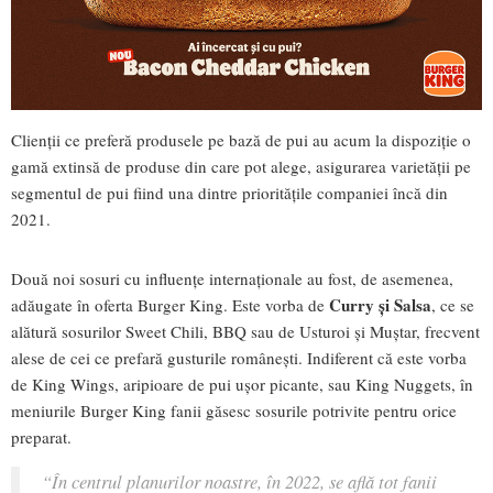
Clienții ce preferă produsele pe bază de pui au acum la dispoziție o
gamă extinsă de produse din care pot alege, asigurarea varietății pe
segmentul de pui fiind una dintre prioritățile companiei încă din
2021.
Două noi sosuri cu influențe internaționale au fost, de asemenea,
Curry și Salsa
adăugate în oferta Burger King. Este vorba de
, ce se
alătură sosurilor Sweet Chili, BBQ sau de Usturoi și Muștar, frecvent
alese de cei ce prefară gusturile românești. Indiferent că este vorba
de King Wings, aripioare de pui ușor picante, sau King Nuggets, în
meniurile Burger King fanii găsesc sosurile potrivite pentru orice
preparat.
“În centrul planurilor noastre, în 2022, se află tot fanii