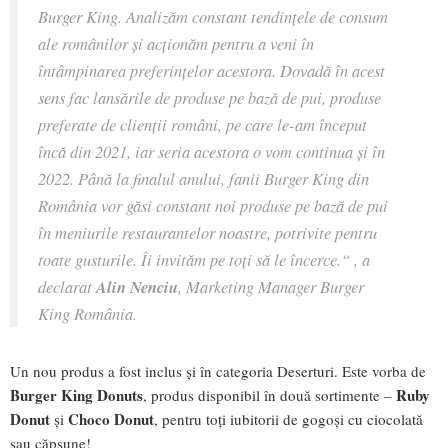
Burger King. Analizăm constant tendințele de consum
ale românilor și acționăm pentru a veni în
întâmpinarea preferințelor acestora. Dovadă în acest
sens fac lansările de produse pe bază de pui, produse
preferate de clienții români, pe care le-am început
încă din 2021, iar seria acestora o vom continua și în
2022. Până la finalul anului, fanii Burger King din
România vor găsi constant noi produse pe bază de pui
în meniurile restaurantelor noastre, potrivite pentru
toate gusturile. Îi invităm pe toți să le încerce.“
, a
declarat
Alin Nenciu
, Marketing Manager Burger
King România.
Un nou produs a fost inclus și în categoria Deserturi. Este vorba de
Burger King Donuts
Ruby
, produs disponibil în două sortimente –
Donut
Choco Donut
și
, pentru toți iubitorii de gogoși cu ciocolată
sau căpșune!