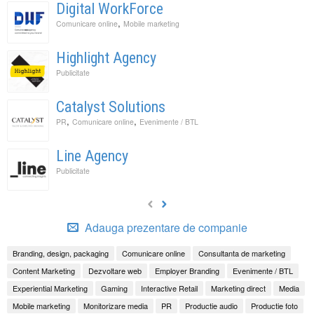
Digital WorkForce
,
Comunicare online
Mobile marketing
Highlight Agency
Publicitate
Catalyst Solutions
,
,
PR
Comunicare online
Evenimente / BTL
Line Agency
Publicitate
Adauga prezentare de companie
Branding, design, packaging
Comunicare online
Consultanta de marketing
Content Marketing
Dezvoltare web
Employer Branding
Evenimente / BTL
Experiential Marketing
Gaming
Interactive Retail
Marketing direct
Media
Mobile marketing
Monitorizare media
PR
Productie audio
Productie foto