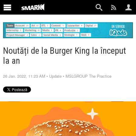
Noutăți de la Burger King la început
la an
26 Jan. 2022, 11:23 AM
•
Update
•
MSLGROUP The Practice