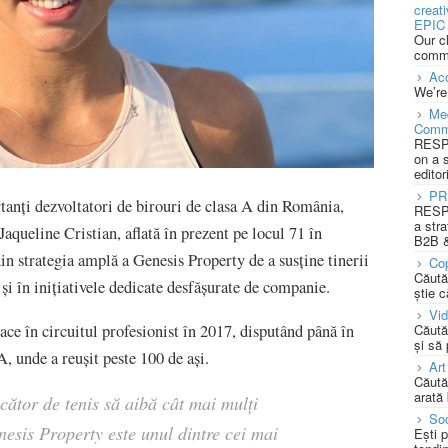
creat
EPIC 
Our c
commu
Acc
We’re
Med
Comm
RESPO
on a 
editor
PR
tanți dezvoltatori de birouri de clasa A din România,
RESPO
a stra
Jaqueline Cristian, aflată în prezent pe locul 71 în
B2B &
 strategia amplă a Genesis Property de a susține tinerii
Cop
Căută
 și în inițiativele dedicate desfășurate de companie.
știe c
Vi
oace în circuitul profesionist în 2017, disputând până în
Căută
și să
, unde a reușit peste 100 de ași.
Art
Căută
arată 
cător de tenis să aibă cât mai mulți
Soc
nesis Property este unul dintre cei mai
Ești 