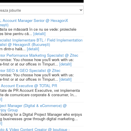
L Account Manager Senior @ HexagonX
rești)
 ăsta se măsoară în ce nu se vede: proiectele
ies bine pentru că...
[detalii]
cialist Implementare BTL / Field Implementation
alist @ HexagonX (București)
m dintr-o hală...
[detalii]
ior Performance Marketing Specialist @ Zitec
romise: You choose how you'll work with us:
-first or at our offices in Timpuri...
[detalii]
nior SEO & GEO Specialist @ Zitec
romise: You choose how you'll work with us:
-first or at our offices in Timpuri...
[detalii]
 Account Executive @ TOTAL PR
litate de PR Account Executive, vei implementa
cte de comunicare corporate & consumer, în...
i]
ject Manager (Digital & eCommerce) @
njoy Group
 looking for a Digital Project Manager who enjoys
ng businesses grow through digital marketing...
i]
to & Video Content Creator @ boutique -