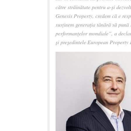
către străinătate pentru a-și dezvol
Genesis Property, credem că e resp
susținem generația tânără să pună
performanțelor mondiale”
, a decla
și președintele European Property 