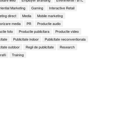
iential Marketing
Gaming
Interactive Retail
ting direct
Media
Mobile marketing
orizare media
PR
Productie audio
ctie foto
Productie publicitara
Productie video
citate
Publicitate indoor
Publicitate neconventionala
citate outdoor
Regii de publicitate
Research
rafii
Training