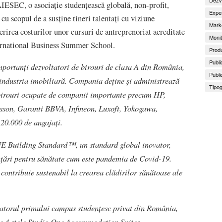
AIESEC, o asociație studențească globală, non-profit,
Exper
cu scopul de a susține tineri talentați cu viziune
Marke
erirea costurilor unor cursuri de antreprenoriat acreditate
Monit
ternational Business Summer School.
Produ
Publi
mportanți dezvoltatori de birouri de clasa A din România,
Publi
 industria imobiliară. Compania deține și administrează
Tipog
e birouri ocupate de companii importante precum HP,
csson, Garanti BBVA, Infineon, Luxoft, Yokogawa,
20.000 de angajați.
E Building Standard™, un standard global inovator,
nințări pentru sănătate cum este pandemia de Covid-19.
tribuie sustenabil la crearea clădirilor sănătoase ale
tatorul primului campus studențesc privat din România,
 de 4 stele Studio One Accommodation Suites.