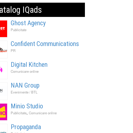
atalog IQads
Ghost Agency
Publicitate
Confident Communications
PR
Digital Kitchen
Comunicare online
NAN Group
Evenimente / BTL
Minio Studio
,
Publicitate
Comunicare online
Propaganda