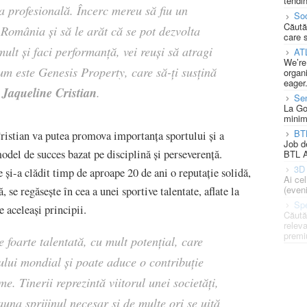
tendin
a profesională. Încerc mereu să fiu un
Soc
Căută
 România și să le arăt că se pot dezvolta
care 
ult și faci performanță, vei reuși să atragi
AT
We’re
cum este Genesis Property, care să-ți susțină
organi
eager
Jaqueline Cristian
t
.
Se
La Go
minim
BT
Cristian va putea promova importanța sportului și a
Job d
odel de succes bazat pe disciplină și perseverență.
BTL A
3D 
și-a clădit timp de aproape 20 de ani o reputație solidă,
Ai ce
(eveni
 se regăsește în cea a unei sportive talentate, aflate la
Spe
 aceleași principii.
Căută
releva
premi
 foarte talentată, cu mult potențial, care
ului mondial și poate aduce o contribuție
. Tinerii reprezintă viitorul unei societăți,
na sprijinul necesar și de multe ori se uită