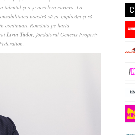
ta talentul și a-și accelera cariera. La
C
onsabilitatea noastră să ne implicăm și să
 în continuare România pe harta
Liviu Tudor
rat
, fondatorul Genesis Property
Federation.