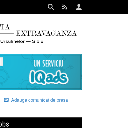
Adauga comunicat de presa
obs