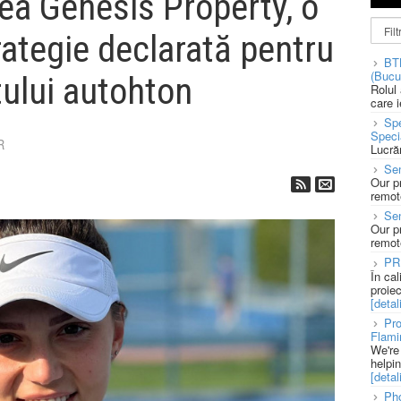
ea Genesis Property, o
ategie declarată pentru
BT
(Bucu
tului autohton
Rolul
care 
Spe
Speci
R
Lucră
Sen
Our p
remote
Se
Our p
remote
PR
În ca
proie
[detali
Pro
Flami
We're
helpi
[detali
Pho