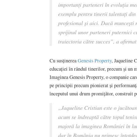
importanți parteneri în evoluția me
exemplu pentru tinerii talentați din
profesional și aici. Dacă muncești m
sprijinul unor parteneri puternici 
traiectoria către succes”
, a afirma
Cu susținerea
Genesis Property
, Jaqueline 
educației în rândul tinerilor, precum și un m
Imaginea Genesis Property, o companie care 
pe principii precum pionierat și performanță,
începutul unui drum promițător, construit pe
„Jaqueline Cristian este o jucătoare
acum se îndreaptă către topul tenis
majoră la imaginea României în lume
dar în România nu primesc întotdeau