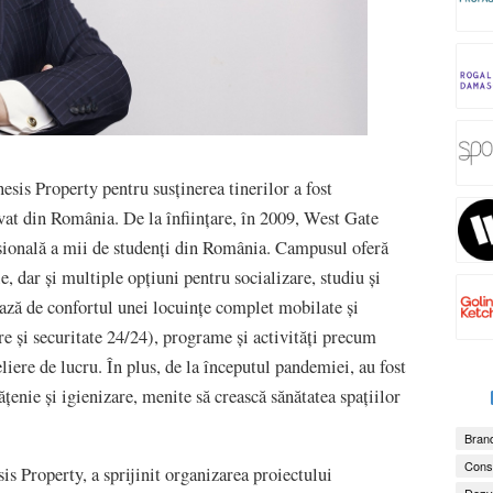
esis Property pentru susținerea tinerilor a fost
at din România. De la înființare, în 2009, West Gate
fesională a mii de studenți din România. Campusul oferă
e, dar și multiple opțiuni pentru socializare, studiu și
iază de confortul unei locuințe complet mobilate și
re și securitate 24/24), programe și activități precum
eliere de lucru. În plus, de la începutul pandemiei, au fost
țenie și igienizare, menite să crească sănătatea spațiilor
Brand
Consu
s Property, a sprijinit organizarea proiectului
Dezv