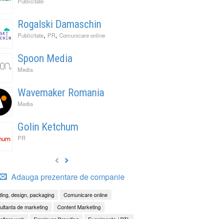
Publicitate
Rogalski Damaschin
,
,
Publicitate
PR
Comunicare online
Spoon Media
Media
Wavemaker Romania
Media
Golin Ketchum
PR
Adauga prezentare de companie
ing, design, packaging
Comunicare online
ltanta de marketing
Content Marketing
oltare web
Employer Branding
Evenimente / BTL