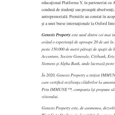
educațional Platforma Y, în parteneriat cu 
condusă de studenți sau proaspăt absolvenți, 
antreprenorială. Premiile au constat în acop
și a unei burse internaționale la Oxford In
Genesis Property
este unul dintre cei mai i
având o experiență de aproape 20 de ani în
peste 150.000 de metri pătrați de spații d
Accenture, Societe Generale, Citibank, Eri
Siemens și Alpha Bank, unde lucrează peste 
În 2020, Genesis Property a inițiat IMMUN
care certifică reziliența clădirilor la ame
Prin IMMUNE™, compania își propune să con
viitorului.
Genesis Property este, de asemenea, dezvol
West Gate Studios, și al unității de cazare