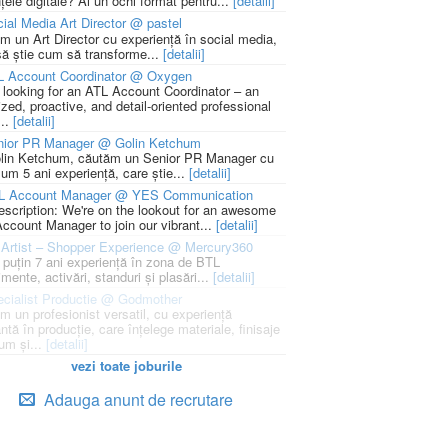
țele digitale? Ai un ochi format pentru...
[detalii]
ial Media Art Director @ pastel
m un Art Director cu experiență în social media,
să știe cum să transforme...
[detalii]
L Account Coordinator @ Oxygen
 looking for an ATL Account Coordinator – an
zed, proactive, and detail-oriented professional
...
[detalii]
nior PR Manager @ Golin Ketchum
lin Ketchum, căutăm un Senior PR Manager cu
um 5 ani experiență, care știe...
[detalii]
L Account Manager @ YES Communication
escription: We're on the lookout for an awesome
ccount Manager to join our vibrant...
[detalii]
Artist – Shopper Experience @ Mercury360
l puțin 7 ani experiență în zona de BTL
mente, activări, standuri și plasări...
[detalii]
cialist Productie @ Godmother
m un profesionist versatil, cu experiență
ntă în producție, care înțelege materiale, finisaje
um și...
[detalii]
vezi toate joburile
Adauga anunt de recrutare