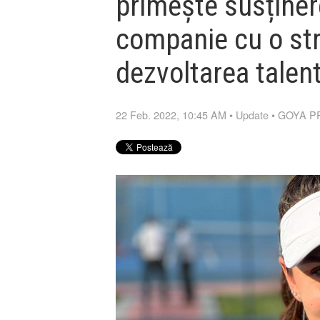
primește susținer
companie cu o str
dezvoltarea talen
22 Feb. 2022, 10:45 AM
•
Update
•
GOYA P