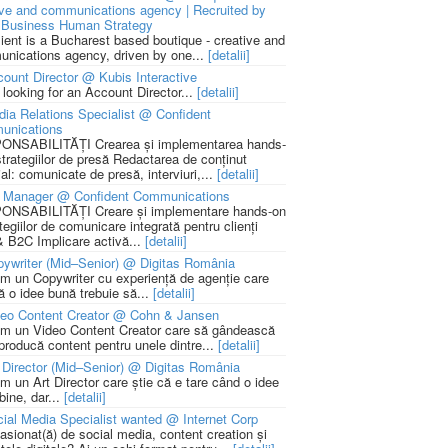
ive and communications agency | Recruited by
Business Human Strategy
lient is a Bucharest based boutique - creative and
nications agency, driven by one...
[detalii]
ount Director @ Kubis Interactive
 looking for an Account Director...
[detalii]
ia Relations Specialist @ Confident
unications
NSABILITĂȚI Crearea și implementarea hands-
strategiilor de presă Redactarea de conținut
ial: comunicate de presă, interviuri,...
[detalii]
 Manager @ Confident Communications
NSABILITĂȚI Creare și implementare hands-on
tegiilor de comunicare integrată pentru clienți
 B2C Implicare activă...
[detalii]
ywriter (Mid–Senior) @ Digitas România
m un Copywriter cu experiență de agenție care
ă o idee bună trebuie să...
[detalii]
deo Content Creator @ Cohn & Jansen
m un Video Content Creator care să gândească
 producă content pentru unele dintre...
[detalii]
 Director (Mid–Senior) @ Digitas România
m un Art Director care știe că e tare când o idee
bine, dar...
[detalii]
ial Media Specialist wanted @ Internet Corp
pasionat(ă) de social media, content creation și