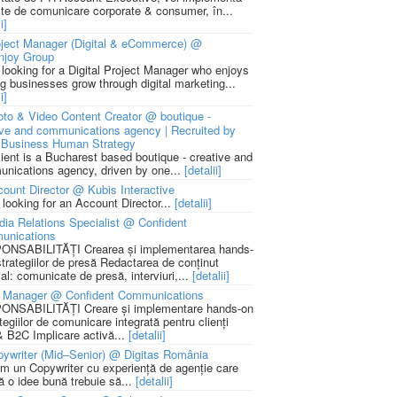
cte de comunicare corporate & consumer, în...
i]
ject Manager (Digital & eCommerce) @
njoy Group
 looking for a Digital Project Manager who enjoys
ng businesses grow through digital marketing...
i]
to & Video Content Creator @ boutique -
ive and communications agency | Recruited by
Business Human Strategy
lient is a Bucharest based boutique - creative and
nications agency, driven by one...
[detalii]
ount Director @ Kubis Interactive
 looking for an Account Director...
[detalii]
ia Relations Specialist @ Confident
unications
NSABILITĂȚI Crearea și implementarea hands-
strategiilor de presă Redactarea de conținut
ial: comunicate de presă, interviuri,...
[detalii]
 Manager @ Confident Communications
NSABILITĂȚI Creare și implementare hands-on
tegiilor de comunicare integrată pentru clienți
 B2C Implicare activă...
[detalii]
ywriter (Mid–Senior) @ Digitas România
m un Copywriter cu experiență de agenție care
ă o idee bună trebuie să...
[detalii]