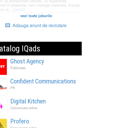
m un profesionist versatil, cu experiență
ntă în producție, care înțelege materiale, finisaje
um și...
[detalii]
vezi toate joburile
Adauga anunt de recrutare
atalog IQads
Ghost Agency
Publicitate
Confident Communications
PR
Digital Kitchen
Comunicare online
Profero
Comunicare online