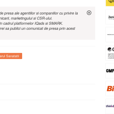
 presa ale agentiilor si companiilor cu privire la
nicarii, marketingului si CSR-ului.
r in cadrul platformelor IQads si SMARK.
rei sa publici un comunicat de presa prin acest
erul Sanatatii