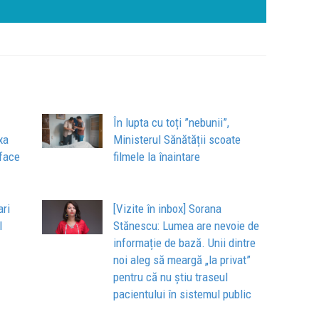
apart
comun
În lupta cu toți ”nebunii”,
xa
Ministerul Sănătății scoate
 face
filmele la înaintare
ari
[Vizite în inbox] Sorana
l
Stănescu: Lumea are nevoie de
informație de bază. Unii dintre
noi aleg să meargă „la privat”
pentru că nu știu traseul
pacientului în sistemul public