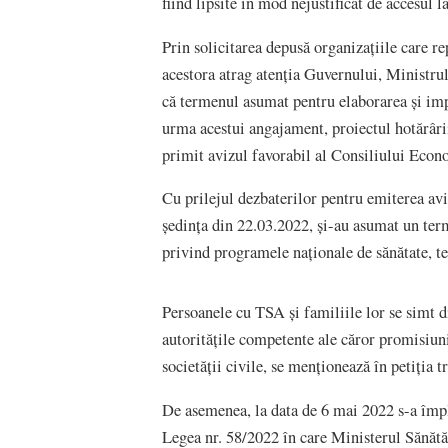
fiind lipsite în mod nejustificat de accesul la
Prin solicitarea depusă organizațiile care r
acestora atrag atenția Guvernului, Ministrul
că termenul asumat pentru elaborarea și imp
urma acestui angajament, proiectul hotărâri
primit avizul favorabil al Consiliului Econo
Cu prilejul dezbaterilor pentru emiterea a
ședința din 22.03.2022, și-au asumat un ter
privind programele naționale de sănătate, te
Persoanele cu TSA și familiile lor se simt d
autoritățile competente ale căror promisiuni
societății civile, se menționează în petiția 
De asemenea, la data de 6 mai 2022 s-a împl
Legea nr. 58/2022 în care Ministerul Sănătăț