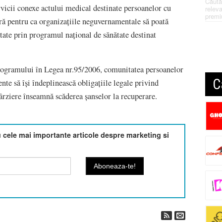
Căută
ervicii conexe actului medical destinate persoanelor cu
releva
premi
ră pentru ca organizațiile neguvernamentale să poată
ntate prin programul național de sănătate destinat
rogramului în Legea nr.95/2006, comunitatea persoanelor
C
nte să își îndeplinească obligațiile legale privind
târziere înseamnă scăderea șanselor la recuperare.
cele mai importante articole despre marketing si