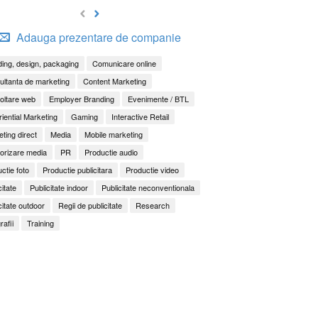
Adauga prezentare de companie
ing, design, packaging
Comunicare online
ltanta de marketing
Content Marketing
oltare web
Employer Branding
Evenimente / BTL
iential Marketing
Gaming
Interactive Retail
ting direct
Media
Mobile marketing
orizare media
PR
Productie audio
ctie foto
Productie publicitara
Productie video
citate
Publicitate indoor
Publicitate neconventionala
citate outdoor
Regii de publicitate
Research
rafii
Training
It Back, Pepsi! Nostalgia anilor 2000 devine o experi
rile nu mai concurează prin experiențe. Concurează 
ess to Human. Cum construiește George Brand Love 