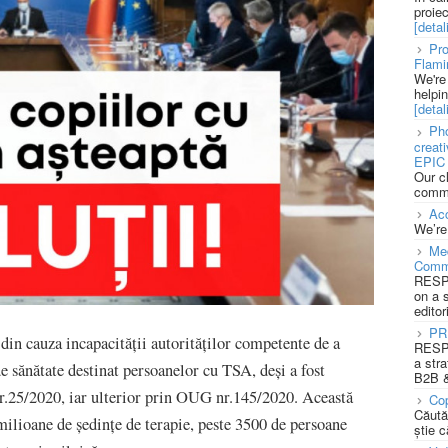
proie
[detali
Pro
Flami
We're
helpi
[detali
Pho
creat
EPIC 
Our c
commu
Acc
We’re
Med
Comm
RESPO
on a 
editor
PR
 din cauza incapacității autorităților competente de a
RESPO
a stra
 sănătate destinat persoanelor cu TSA, deși a fost
B2B &
.25/2020, iar ulterior prin OUG nr.145/2020. Această
Cop
Căută
milioane de ședințe de terapie, peste 3500 de persoane
știe c