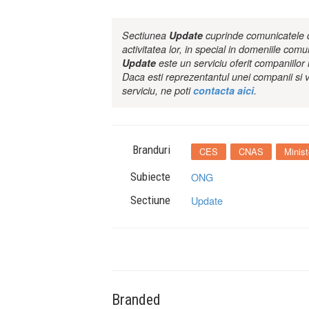
Sectiunea
Update
cuprinde comunicatele de
activitatea lor, in special in domeniile comu
Update
este un serviciu oferit companiilo
Daca esti reprezentantul unei companii si v
serviciu, ne poti
contacta aici
.
Branduri
CES
CNAS
Minist
Subiecte
ONG
Sectiune
Update
Branded