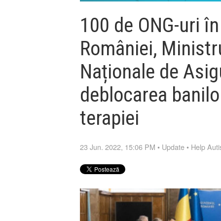
100 de ONG-uri în
României, Ministru
Naționale de Asig
deblocarea banilo
terapiei
23 Jun. 2022, 15:06 PM
•
Update
•
Help Aut