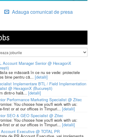
Adauga comunicat de presa
obs
L Account Manager Senior @ HexagonX
rești)
 ăsta se măsoară în ce nu se vede: proiectele
ies bine pentru că...
[detalii]
cialist Implementare BTL / Field Implementation
alist @ HexagonX (București)
m dintr-o hală...
[detalii]
ior Performance Marketing Specialist @ Zitec
romise: You choose how you'll work with us:
-first or at our offices in Timpuri...
[detalii]
nior SEO & GEO Specialist @ Zitec
romise: You choose how you'll work with us:
-first or at our offices in Timpuri...
[detalii]
 Account Executive @ TOTAL PR
litate de PR Account Executive, vei implementa