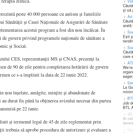
 terapia zilnică.
Vi
Căută
și să
eprezintă peste 40 000 persoane cu autism și familiile
Art
Căută
ui Sănătății și Casei Naționale de Asigurări de Sănătate
arată 
lementarea acestui program a fost din nou încălcat. În
Soc
Ești 
i de guvern privind programele naționale de sănătate a
tendin
mic și Social.
Soc
Căută
care 
vizului CES, reprezentanții MS și CNAS, prezenți la
AT
men de 90 de zile pentru completarea hotărârii de guvern
We’re
organi
rmen ce s-a împlinit la data de 22 iunie 2022.
eager
Se
La Go
minim
in nou înșelate, amăgite, mințite și abandonate de
BT
 au durat fix până la obținerea avizului necesar din partea
Job d
BTL A
transmisă pe 22 iunie.
3D 
Ai ce
init și termenul legal de 45 de zile reglementat prin
(eveni
Spe
ii trebuia să aprobe procedura de autorizare şi evaluare a