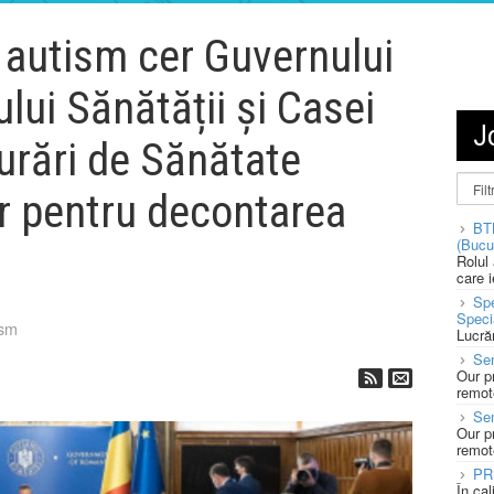
 autism cer Guvernului
lui Sănătății și Casei
J
urări de Sănătate
r pentru decontarea
BT
(Bucu
Rolul
care 
Spe
Speci
ism
Lucră
Sen
Our p
remote
Se
Our p
remote
PR
În ca