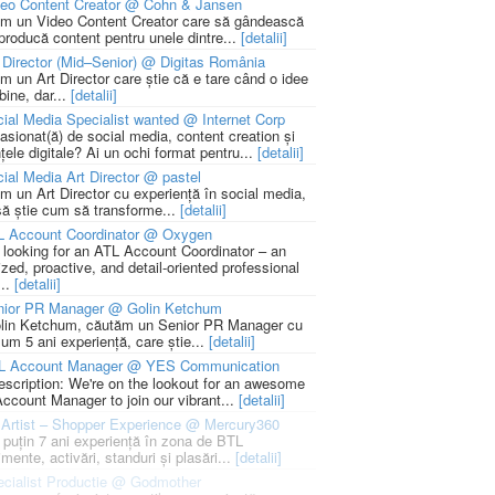
deo Content Creator @ Cohn & Jansen
m un Video Content Creator care să gândească
 producă content pentru unele dintre...
[detalii]
 Director (Mid–Senior) @ Digitas România
m un Art Director care știe că e tare când o idee
bine, dar...
[detalii]
ial Media Specialist wanted @ Internet Corp
pasionat(ă) de social media, content creation și
țele digitale? Ai un ochi format pentru...
[detalii]
ial Media Art Director @ pastel
m un Art Director cu experiență în social media,
să știe cum să transforme...
[detalii]
L Account Coordinator @ Oxygen
 looking for an ATL Account Coordinator – an
zed, proactive, and detail-oriented professional
...
[detalii]
nior PR Manager @ Golin Ketchum
lin Ketchum, căutăm un Senior PR Manager cu
um 5 ani experiență, care știe...
[detalii]
L Account Manager @ YES Communication
escription: We're on the lookout for an awesome
ccount Manager to join our vibrant...
[detalii]
Artist – Shopper Experience @ Mercury360
l puțin 7 ani experiență în zona de BTL
mente, activări, standuri și plasări...
[detalii]
cialist Productie @ Godmother