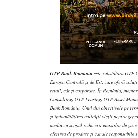
OTP Bank România
este subsidiara OTP G
Europa Centrală și de Est, care oferă soluți
retail, cât și corporate. În România, me
Consulting, OTP Leasing, OTP Asset Mana
Bank România. Unul din obiectivele pe ter
și îmbunătățirea calității vieții pentru gene
mediu cu scopul reducerii emisiilor de gaze 
oferirea de produse și canale responsabile ș