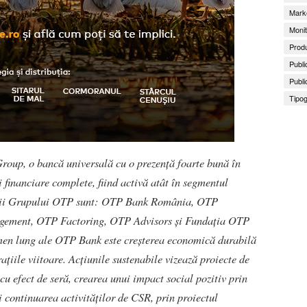
Marke
Monit
Produ
Publi
Publi
Tipog
roup, o bancă universală cu o prezență foarte bună în
i financiare complete, fiind activă atât în segmentul
mbrii Grupului OTP sunt: OTP Bank România, OTP
gement, OTP Factoring, OTP Advisors și Fundația OTP
men lung ale OTP Bank este creșterea economică durabilă
rațiile viitoare. Acțiunile sustenabile vizează proiecte de
cu efect de seră, crearea unui impact social pozitiv prin
i continuarea activităților de CSR, prin proiectul