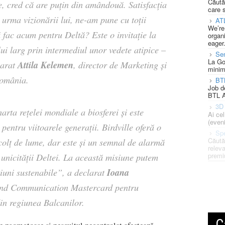
Căută
le, cred că are puțin din amândouă. Satisfacția
care 
 urma vizionării lui, ne-am pune cu toții
AT
We’re
ă fac acum pentru Deltă? Este o invitație la
organi
eager
lui larg prin intermediul unor vedete atipice –
Se
La Go
Attila Kelemen
larat
, director de Marketing și
minim
omânia.
BT
Job d
BTL A
3D 
ta rețelei mondiale a biosferei și este
Ai ce
(eveni
entru viitoarele generații. Birdville oferă o
Spe
Căută
colț de lume, dar este și un semnal de alarmă
releva
premi
 unicității Deltei. La această misiune putem
Ioana
țiuni sustenabile”
, a declarat
and Communication Mastercard pentru
din regiunea Balcanilor.
C