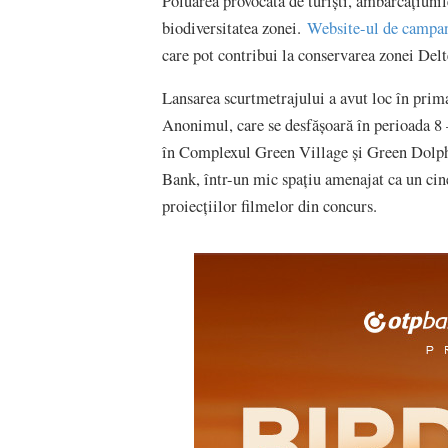
Poluarea provocată de turiști, ambarcațiuni
biodiversitatea zonei.
Website-ul de campa
care pot contribui la conservarea zonei Delt
Lansarea scurtmetrajului a avut loc în prim
Anonimul, care se desfășoară în perioada 8 
în Complexul Green Village și Green Dolph
Bank, într-un mic spațiu amenajat ca un cine
proiecțiilor filmelor din concurs.