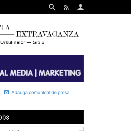
Adauga comunicat de presa
obs