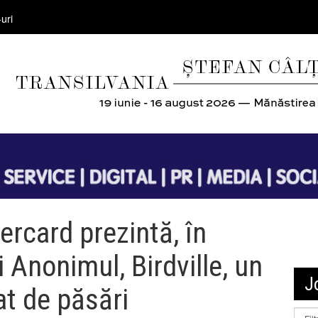
uri
rcard prezintă, în
i Anonimul, Birdville, un
J
at de păsări