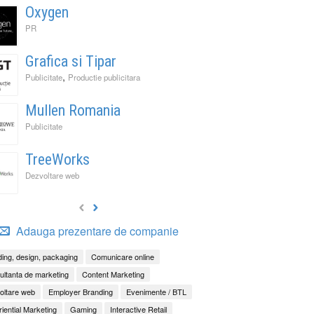
Oxygen
PR
Grafica si Tipar
,
Publicitate
Productie publicitara
Mullen Romania
Publicitate
TreeWorks
Dezvoltare web
Adauga prezentare de companie
ing, design, packaging
Comunicare online
ltanta de marketing
Content Marketing
oltare web
Employer Branding
Evenimente / BTL
iential Marketing
Gaming
Interactive Retail