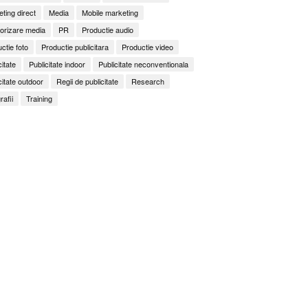
ting direct
Media
Mobile marketing
orizare media
PR
Productie audio
ctie foto
Productie publicitara
Productie video
citate
Publicitate indoor
Publicitate neconventionala
citate outdoor
Regii de publicitate
Research
rafii
Training