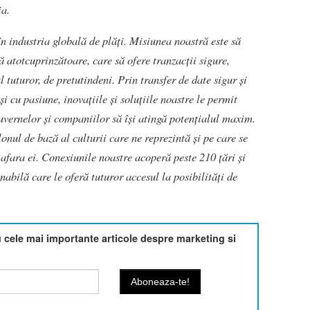
a.
n industria globală de plăți. Misiunea noastră este să
 atotcuprinzătoare, care să ofere tranzacții sigure,
ul tuturor, de pretutindeni. Prin transfer de date sigur și
și cu pasiune, inovațiile și soluțiile noastre le permit
 guvernelor și companiilor să își atingă potențialul maxim.
onul de bază al culturii care ne reprezintă și pe care se
 afara ei. Conexiunile noastre acoperă peste 210 țări și
enabilă care le oferă tuturor accesul la posibilități de
cele mai importante articole despre marketing si