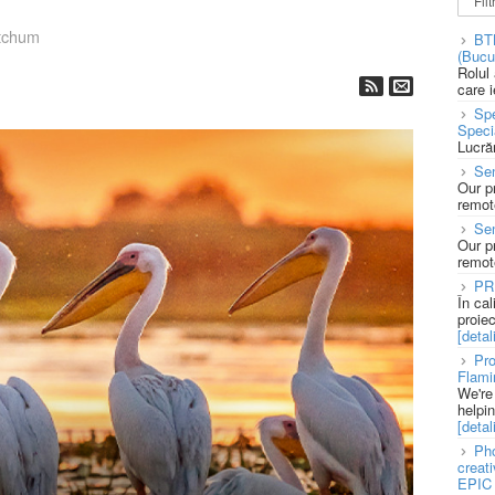
tchum
BT
(Bucu
Rolul
care 
Spe
Speci
Lucră
Sen
Our p
remote
Se
Our p
remote
PR
În ca
proie
[detali
Pro
Flami
We're
helpi
[detali
Pho
creat
EPIC 