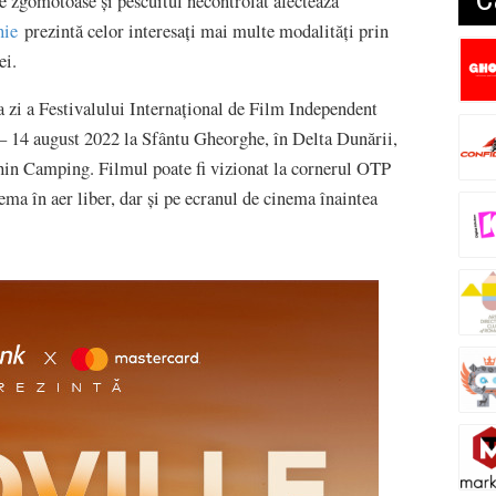
le zgomotoase și pescuitul necontrolat afectează
nie
prezintă celor interesați mai multe modalități prin
ei.
a zi a Festivalului Internațional de Film Independent
– 14 august 2022 la Sfântu Gheorghe, în Delta Dunării,
in Camping. Filmul poate fi vizionat la cornerul OTP
ma în aer liber, dar și pe ecranul de cinema înaintea