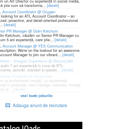
m un Art Director cu experiență în social media,
să știe cum să transforme...
[detalii]
L Account Coordinator @ Oxygen
 looking for an ATL Account Coordinator – an
zed, proactive, and detail-oriented professional
...
[detalii]
nior PR Manager @ Golin Ketchum
lin Ketchum, căutăm un Senior PR Manager cu
um 5 ani experiență, care știe...
[detalii]
L Account Manager @ YES Communication
escription: We're on the lookout for an awesome
ccount Manager to join our vibrant...
[detalii]
Artist – Shopper Experience @ Mercury360
l puțin 7 ani experiență în zona de BTL
mente, activări, standuri și plasări...
[detalii]
cialist Productie @ Godmother
m un profesionist versatil, cu experiență
ntă în producție, care înțelege materiale, finisaje
um și...
[detalii]
vezi toate joburile
Adauga anunt de recrutare
atalog IQads