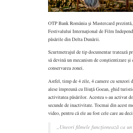
OTP Bank România și Mastercard prezintă, î
Festivalului Internațional de Film Indepe
păsările din Delta Dunării.
Scurtmetrajul de tip documentar tratează pr
să devină un mecanism de conștientizare și e
conservarea zonei.
Astfel, timp de 4 zile, 4 camere cu senzori 
alese împreună cu Iliuță Goean, ghid turist
activitatea păsărilor. Acestea s-au activat d
secunde de inactivitate. Tocmai din acest mot
video, pentru că ele au fost cele care au deci
„
Uneori filmele funcționează ca un