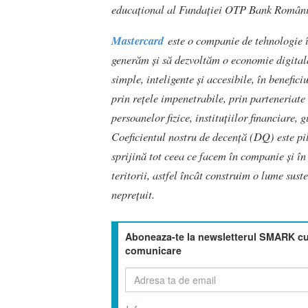
educațional al Fundației OTP Bank Români
Mastercard
este o companie de tehnologie î
generăm și să dezvoltăm o economie digitală
simple, inteligente și accesibile, în benefici
prin rețele impenetrabile, prin parteneriate 
persoanelor fizice, instituțiilor financiare,
Coeficientul nostru de decență (DQ) este pil
sprijină tot ceea ce facem în companie și în
teritorii, astfel încât construim o lume sust
neprețuit.
Aboneaza-te la newsletterul SMARK cu 
comunicare