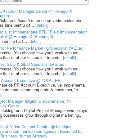
L Account Manager Senior @ HexagonX
rești)
 ăsta se măsoară în ce nu se vede: proiectele
ies bine pentru că...
[detalii]
cialist Implementare BTL / Field Implementation
alist @ HexagonX (București)
m dintr-o hală...
[detalii]
ior Performance Marketing Specialist @ Zitec
romise: You choose how you'll work with us:
-first or at our offices in Timpuri...
[detalii]
nior SEO & GEO Specialist @ Zitec
romise: You choose how you'll work with us:
-first or at our offices in Timpuri...
[detalii]
 Account Executive @ TOTAL PR
litate de PR Account Executive, vei implementa
cte de comunicare corporate & consumer, în...
i]
ject Manager (Digital & eCommerce) @
njoy Group
 looking for a Digital Project Manager who enjoys
ng businesses grow through digital marketing...
i]
to & Video Content Creator @ boutique -
ive and communications agency | Recruited by
Business Human Strategy