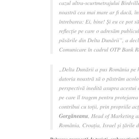
cazul ultra-scurtmetrajului Birdvil
noastră cea mai mare ar fi dacă, în
întrebarea: Ei, bine! Și eu ce pot s
reflecție pe care o adresăm publicu
păsările din Delta Dunării
”, a dec
Comunicare în cadrul OTP Bank R
„Delta Dunării a pus România pe har
datoria noastră să o păstrăm acolo p
perspectivă inedită asupra acestui 
pe care îl tragem pentru protejarea
contribui cu toții, prin propriile ac
Gorgăneanu
, Head of Marketing 
România, Croaţia, Israel şi ţările 