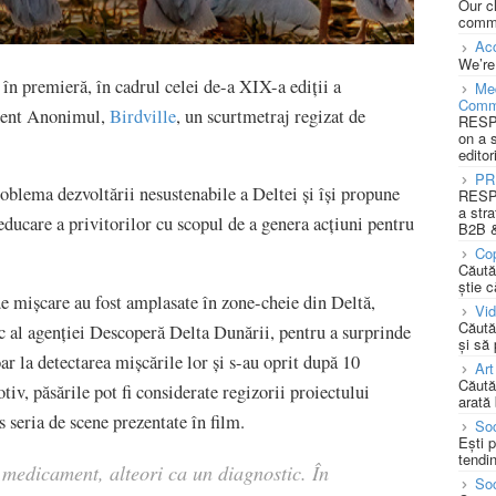
Our c
commu
Acc
We’re
n premieră, în cadrul celei de-a XIX-a ediții a
Med
Comm
ndent Anonimul,
Birdville
, un scurtmetraj regizat de
RESPO
on a 
editor
PR
oblema dezvoltării nesustenabile a Deltei și își propune
RESPO
a stra
ducare a privitorilor cu scopul de a genera acțiuni pentru
B2B &
Cop
Căută
știe c
de mișcare au fost amplasate în zone-cheie din Deltă,
Vi
Căută
ic al agenției Descoperă Delta Dunării, pentru a surprinde
și să
oar la detectarea mișcările lor și s-au oprit după 10
Art
Căută
iv, păsările pot fi considerate regizorii proiectului
arată 
s seria de scene prezentate în film.
Soc
Ești 
tendin
 medicament, alteori ca un diagnostic. În
Soc