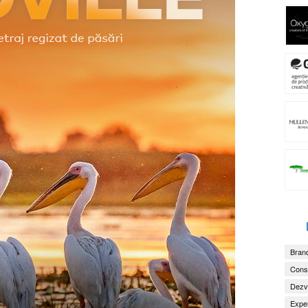
Brand
Consu
Dezv
Exper