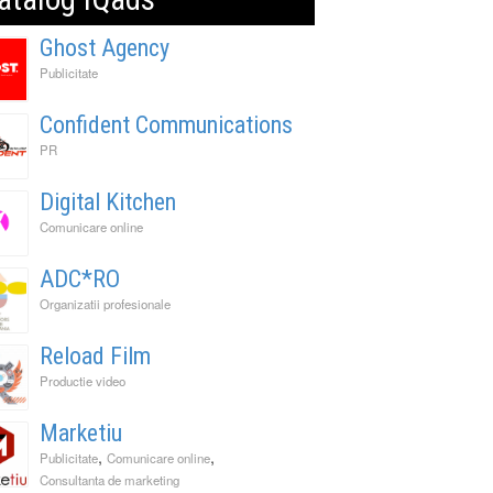
Ghost Agency
Publicitate
Confident Communications
PR
Digital Kitchen
Comunicare online
ADC*RO
Organizatii profesionale
Reload Film
Productie video
Marketiu
,
,
Publicitate
Comunicare online
Consultanta de marketing