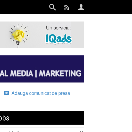
Adauga comunicat de presa
obs