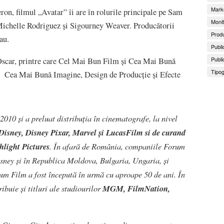
Marke
n, filmul „Avatar” îi are în rolurile principale pe Sam
Monit
ichelle Rodriguez şi Sigourney Weaver. Producătorii
Produ
au.
Publi
Publi
 Oscar, printre care Cel Mai Bun Film şi Cea Mai Bună
Tipog
tru Cea Mai Bună Imagine, Design de Producţie şi Efecte
 2010 şi a preluat distribuţia în cinematografe, la nivel
isney, Disney Pixar, Marvel și LucasFilm si de curand
hlight Pictures
. În afară de România, companiile Forum
sney şi în Republica Moldova, Bulgaria, Ungaria, şi
rum Film a fost începută în urmă cu aproape 50 de ani. În
ibuie şi titluri ale studiourilor
MGM,
FilmNation,