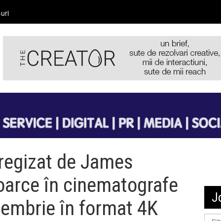
uri
regizat de James
oarce în cinematografe
J
tembrie în format 4K