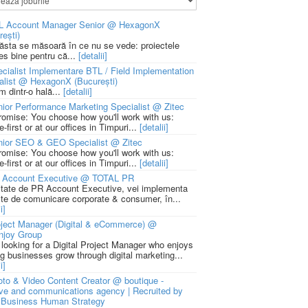
L Account Manager Senior @ HexagonX
rești)
 ăsta se măsoară în ce nu se vede: proiectele
ies bine pentru că...
[detalii]
cialist Implementare BTL / Field Implementation
alist @ HexagonX (București)
m dintr-o hală...
[detalii]
ior Performance Marketing Specialist @ Zitec
romise: You choose how you'll work with us:
-first or at our offices in Timpuri...
[detalii]
nior SEO & GEO Specialist @ Zitec
romise: You choose how you'll work with us:
-first or at our offices in Timpuri...
[detalii]
 Account Executive @ TOTAL PR
litate de PR Account Executive, vei implementa
cte de comunicare corporate & consumer, în...
i]
ject Manager (Digital & eCommerce) @
njoy Group
 looking for a Digital Project Manager who enjoys
ng businesses grow through digital marketing...
i]
to & Video Content Creator @ boutique -
ive and communications agency | Recruited by
Business Human Strategy