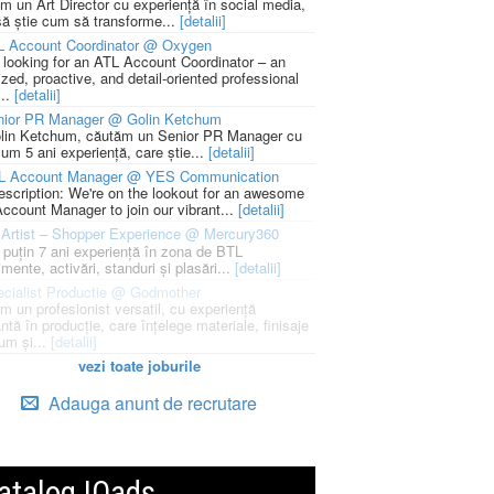
m un Art Director cu experiență în social media,
să știe cum să transforme...
[detalii]
L Account Coordinator @ Oxygen
 looking for an ATL Account Coordinator – an
zed, proactive, and detail-oriented professional
...
[detalii]
nior PR Manager @ Golin Ketchum
lin Ketchum, căutăm un Senior PR Manager cu
um 5 ani experiență, care știe...
[detalii]
L Account Manager @ YES Communication
escription: We're on the lookout for an awesome
ccount Manager to join our vibrant...
[detalii]
Artist – Shopper Experience @ Mercury360
l puțin 7 ani experiență în zona de BTL
mente, activări, standuri și plasări...
[detalii]
cialist Productie @ Godmother
m un profesionist versatil, cu experiență
ntă în producție, care înțelege materiale, finisaje
um și...
[detalii]
vezi toate joburile
Adauga anunt de recrutare
atalog IQads