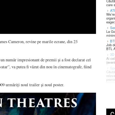
Căută
care 
AT
We’re
organi
eager
Se
La Go
minim
BT
James Cameron, revine pe marile ecrane, din 23
Job d
BTL A
3D 
Ai ce
 un număr impresionant de premii şi a fost declarat cel
(eveni
vatar”, va putea fi văzut din nou în cinematografe, fiind
Spe
Căută
releva
premi
09 urmăriți noul trailer și noul poster.
C