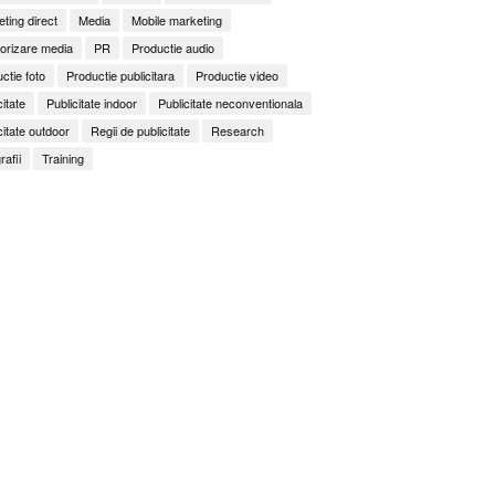
ting direct
Media
Mobile marketing
orizare media
PR
Productie audio
ctie foto
Productie publicitara
Productie video
citate
Publicitate indoor
Publicitate neconventionala
citate outdoor
Regii de publicitate
Research
rafii
Training