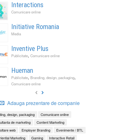
Interactions
Comunicare online
Initiative Romania
Media
Inventive Plus
,
Publicitate
Comunicare online
Hueman
,
,
Publicitate
Branding, design, packaging
Comunicare online
Adauga prezentare de companie
ing, design, packaging
Comunicare online
ltanta de marketing
Content Marketing
oltare web
Employer Branding
Evenimente / BTL
iential Marketing
Gaming
Interactive Retail