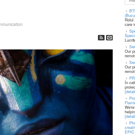
BT
(Bucu
Rolul
munication
care 
Spe
Speci
Lucră
Sen
Our p
remote
Se
Our p
remote
PR
În ca
proie
[detali
Pro
Flami
We're
helpi
[detali
Pho
creat
EPIC 