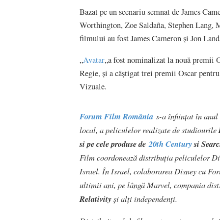
Bazat pe un scenariu semnat de James Camero
Worthington, Zoe Saldaña, Stephen Lang, M
filmului au fost James Cameron şi Jon Land
„
Avatar
„a fost nominalizat la nouă premii
Regie, şi a câştigat trei premii Oscar pen
Vizuale.
Forum Film România
s-a înfiinţat în anul
local, a peliculelor realizate de studiourile
D
si pe cele produse de
20th Century
si Searc
Film coordonează distribuţia peliculelor Di
Israel. În Israel, colaborarea Disney cu Fo
ultimii ani, pe lângă Marvel, compania distr
Relativity
şi alţi independenţi.