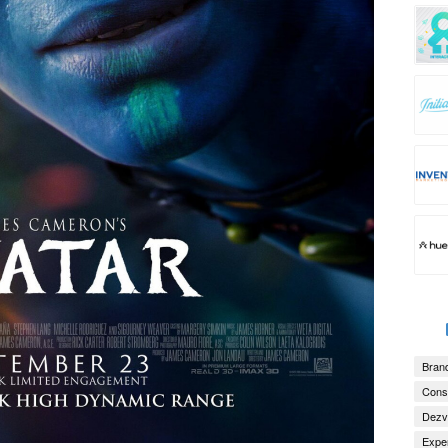
Brand
Consu
Dezv
Exper