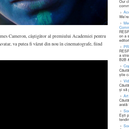
Our c
commu
Acc
We’re
Med
Comm
RESPO
 James Cameron, câștigător al premiului Academiei pentru
on a 
editor
vatar, va putea fi văzut din nou în cinematografe, fiind
PR
RESPO
a stra
B2B &
Cop
Căută
știe c
Vi
Căută
și să
Art
Căută
arată 
Soc
Ești 
tendin
Soc