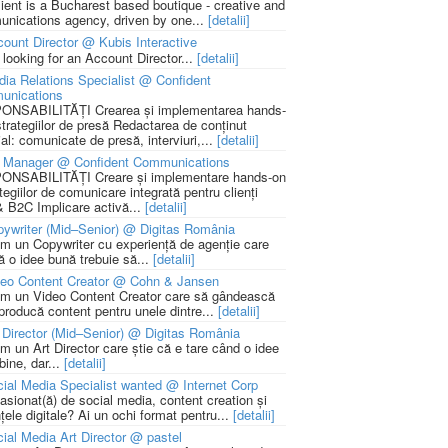
lient is a Bucharest based boutique - creative and
nications agency, driven by one...
[detalii]
ount Director @ Kubis Interactive
 looking for an Account Director...
[detalii]
ia Relations Specialist @ Confident
unications
NSABILITĂȚI Crearea și implementarea hands-
strategiilor de presă Redactarea de conținut
ial: comunicate de presă, interviuri,...
[detalii]
 Manager @ Confident Communications
NSABILITĂȚI Creare și implementare hands-on
tegiilor de comunicare integrată pentru clienți
 B2C Implicare activă...
[detalii]
ywriter (Mid–Senior) @ Digitas România
m un Copywriter cu experiență de agenție care
ă o idee bună trebuie să...
[detalii]
deo Content Creator @ Cohn & Jansen
m un Video Content Creator care să gândească
 producă content pentru unele dintre...
[detalii]
 Director (Mid–Senior) @ Digitas România
m un Art Director care știe că e tare când o idee
bine, dar...
[detalii]
ial Media Specialist wanted @ Internet Corp
pasionat(ă) de social media, content creation și
țele digitale? Ai un ochi format pentru...
[detalii]
ial Media Art Director @ pastel