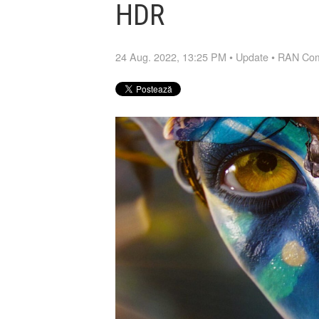
HDR
24 Aug. 2022, 13:25 PM
•
Update
•
RAN Com