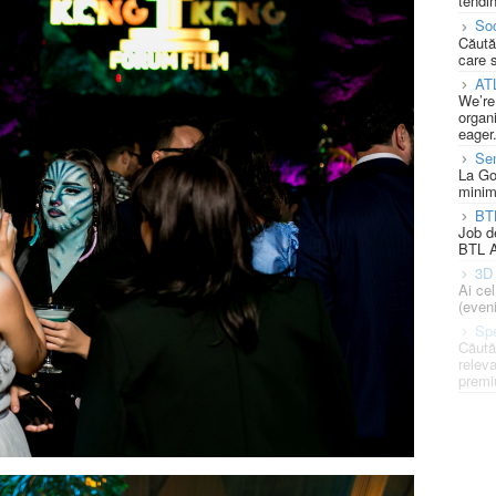
tendin
Soc
Căută
care 
AT
We’re
organi
eager
Se
La Go
minim
BT
Job d
BTL A
3D 
Ai ce
(eveni
Spe
Căută
releva
premi