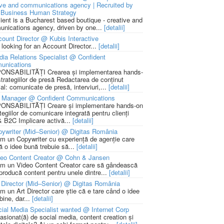
ive and communications agency | Recruited by
Business Human Strategy
lient is a Bucharest based boutique - creative and
nications agency, driven by one...
[detalii]
ount Director @ Kubis Interactive
 looking for an Account Director...
[detalii]
ia Relations Specialist @ Confident
unications
NSABILITĂȚI Crearea și implementarea hands-
strategiilor de presă Redactarea de conținut
ial: comunicate de presă, interviuri,...
[detalii]
 Manager @ Confident Communications
NSABILITĂȚI Creare și implementare hands-on
tegiilor de comunicare integrată pentru clienți
 B2C Implicare activă...
[detalii]
ywriter (Mid–Senior) @ Digitas România
m un Copywriter cu experiență de agenție care
ă o idee bună trebuie să...
[detalii]
deo Content Creator @ Cohn & Jansen
m un Video Content Creator care să gândească
 producă content pentru unele dintre...
[detalii]
 Director (Mid–Senior) @ Digitas România
m un Art Director care știe că e tare când o idee
bine, dar...
[detalii]
ial Media Specialist wanted @ Internet Corp
pasionat(ă) de social media, content creation și