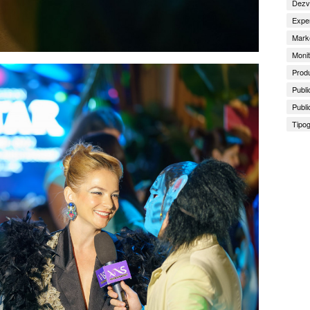
Dezv
Exper
Marke
Monit
Produ
Publi
Publi
Tipog