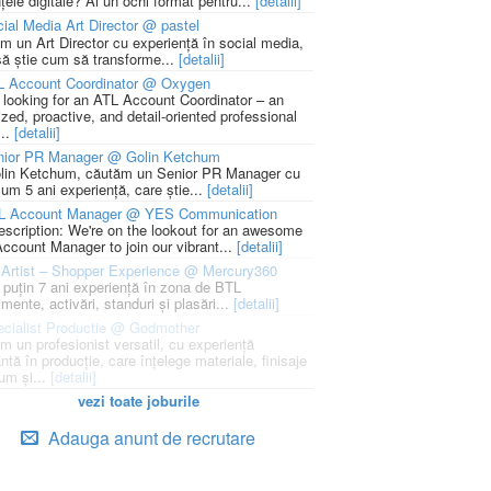
țele digitale? Ai un ochi format pentru...
[detalii]
ial Media Art Director @ pastel
m un Art Director cu experiență în social media,
să știe cum să transforme...
[detalii]
L Account Coordinator @ Oxygen
 looking for an ATL Account Coordinator – an
zed, proactive, and detail-oriented professional
...
[detalii]
nior PR Manager @ Golin Ketchum
lin Ketchum, căutăm un Senior PR Manager cu
um 5 ani experiență, care știe...
[detalii]
L Account Manager @ YES Communication
escription: We're on the lookout for an awesome
ccount Manager to join our vibrant...
[detalii]
Artist – Shopper Experience @ Mercury360
l puțin 7 ani experiență în zona de BTL
mente, activări, standuri și plasări...
[detalii]
cialist Productie @ Godmother
m un profesionist versatil, cu experiență
ntă în producție, care înțelege materiale, finisaje
um și...
[detalii]
vezi toate joburile
Adauga anunt de recrutare