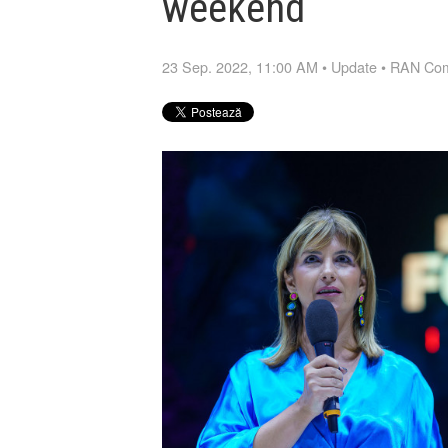
weekend
23 Sep. 2022, 11:00 AM
•
Update
•
RAN Com