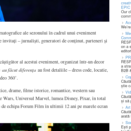
creat
EPIC 
Our c
commu
Acc
We’re
matografice ale sezonului în cadrul unui eveniment
Med
Comm
 invitați – jurnaliști, generatori de conținut, parteneri și
RESPO
on a 
editor
PR
câștigător al acestui eveniment, organizat într-un decor
RESPO
a stra
au făcut
diferența
re
au fost detaliile – dress code, locatie,
B2B &
Cop
ideo 360˚.
Căută
știe c
tice, drame, filme istorice, romantice, western sau
Vi
Căută
tar Wars, Universul Marvel, lumea Disney, Pixar, în total
și să
e de echipa Forum Film în ultimii 12 ani pe marele ecran
Art
Căută
arată 
Soc
Ești 