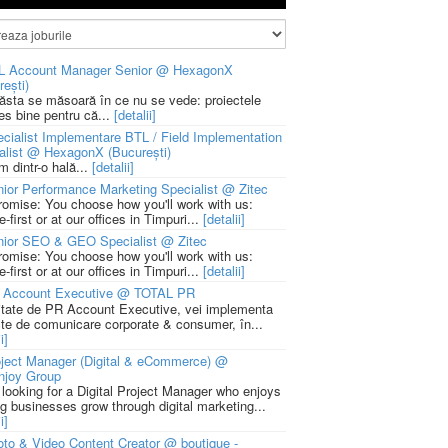
L Account Manager Senior @ HexagonX
rești)
 ăsta se măsoară în ce nu se vede: proiectele
ies bine pentru că...
[detalii]
cialist Implementare BTL / Field Implementation
alist @ HexagonX (București)
m dintr-o hală...
[detalii]
ior Performance Marketing Specialist @ Zitec
romise: You choose how you'll work with us:
-first or at our offices in Timpuri...
[detalii]
nior SEO & GEO Specialist @ Zitec
romise: You choose how you'll work with us:
-first or at our offices in Timpuri...
[detalii]
 Account Executive @ TOTAL PR
litate de PR Account Executive, vei implementa
cte de comunicare corporate & consumer, în...
i]
ject Manager (Digital & eCommerce) @
njoy Group
 looking for a Digital Project Manager who enjoys
ng businesses grow through digital marketing...
i]
to & Video Content Creator @ boutique -