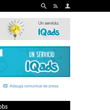
Adauga comunicat de presa
obs