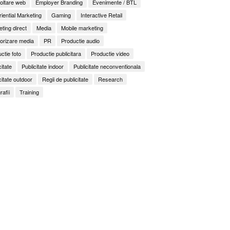
oltare web
Employer Branding
Evenimente / BTL
iential Marketing
Gaming
Interactive Retail
ting direct
Media
Mobile marketing
orizare media
PR
Productie audio
ctie foto
Productie publicitara
Productie video
citate
Publicitate indoor
Publicitate neconventionala
citate outdoor
Regii de publicitate
Research
rafii
Training