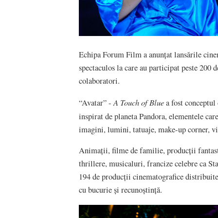
Echipa Forum Film a anunțat lansările cine
spectaculos la care au participat peste 200 de
colaboratori.
A Touch of Blue
“Avatar” -
a fost conceptul 
inspirat de planeta Pandora, elementele ca
imagini, lumini, tatuaje, make-up corner, v
Animații, filme de familie, producții fantas
thrillere, musicaluri, francize celebre ca S
194 de producții cinematografice distribuit
cu bucurie și recunoștință.