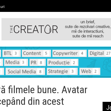
uri
 filmele bune. Avatar
cepând din acest
J