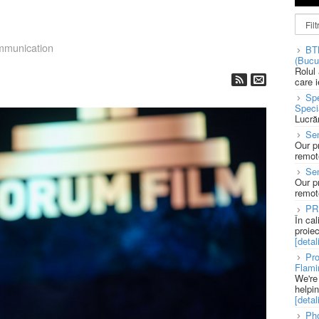
munication
BT
(Bucu
Rolul
care 
Spe
Speci
Lucră
Sen
Our p
remote
Se
Our p
remote
PR
În ca
proie
[detali
Pro
Flami
We're
helpi
[detali
Pho