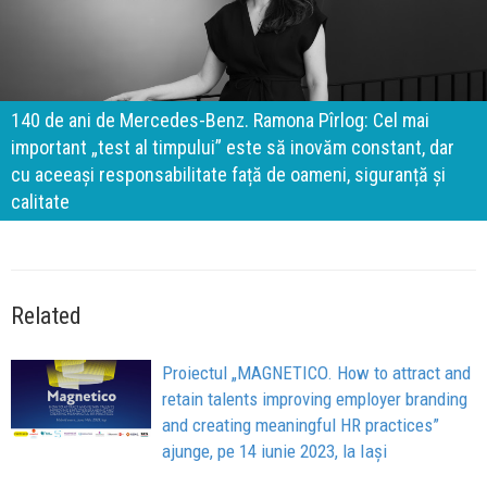
140 de ani de Mercedes-Benz. Ramona Pîrlog: Cel mai
important „test al timpului” este să inovăm constant, dar
cu aceeași responsabilitate față de oameni, siguranță și
calitate
Related
Proiectul „MAGNETICO. How to attract and
retain talents improving employer branding
and creating meaningful HR practices”
ajunge, pe 14 iunie 2023, la Iași