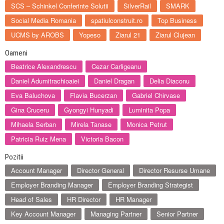
SCS – Schinkel Conferinte Solutii
SilverRail
SMARK
Social Media Romania
spatiulconstruit.ro
Top Business
UCMS by AROBS
Yopeso
Ziarul 21
Ziarul Clujean
Oameni
Beatrice Alexandrescu
Cezar Carligeanu
Daniel Adumitrachioaiei
Daniel Dragan
Delia Diaconu
Eva Baluchova
Flavia Bucerzan
Gabriel Chirvase
Gina Cruceru
Gyongyi Hunyadi
Luminita Popa
Mihaela Serban
Mirela Tanase
Monica Petrut
Patricia Ruiz Mena
Victoria Bacon
Pozitii
Account Manager
Director General
Director Resurse Umane
Employer Branding Manager
Employer Branding Strategist
Head of Sales
HR Director
HR Manager
Key Account Manager
Managing Partner
Senior Partner