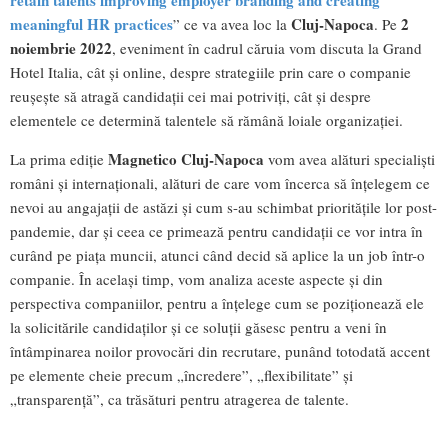
retain talents improving employer branding and creating
meaningful HR practices
Cluj-Napoca
2
” ce va avea loc la
. Pe
noiembrie 2022
, eveniment în cadrul căruia vom discuta la Grand
Hotel Italia, cât și online, despre strategiile prin care o companie
reușește să atragă candidații cei mai potriviți, cât și despre
elementele ce determină talentele să rămână loiale organizației.
Magnetico Cluj-Napoca
La prima ediție
vom avea alături specialiști
români și internaționali, alături de care vom încerca să înțelegem ce
nevoi au angajații de astăzi și cum s-au schimbat prioritățile lor post-
pandemie, dar și ceea ce primează pentru candidații ce vor intra în
curând pe piața muncii, atunci când decid să aplice la un job într-o
companie. În același timp, vom analiza aceste aspecte și din
perspectiva companiilor, pentru a înțelege cum se poziționează ele
la solicitările candidaților și ce soluții găsesc pentru a veni în
întâmpinarea noilor provocări din recrutare, punând totodată accent
pe elemente cheie precum „încredere”, „flexibilitate” și
„transparență”, ca trăsături pentru atragerea de talente.