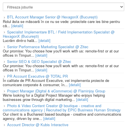
BTL Account Manager Senior @ HexagonX (București)
Rolul ăsta se măsoară în ce nu se vede: proiectele care ies bine pentru
că...
[detalii]
Specialist Implementare BTL / Field Implementation Specialist @
HexagonX (București)
Lucrăm dintr-o hală...
[detalii]
Senior Performance Marketing Specialist @ Zitec
Our promise: You choose how you'll work with us: remote-first or at our
offices in Timpuri...
[detalii]
Senior SEO & GEO Specialist @ Zitec
Our promise: You choose how you'll work with us: remote-first or at our
offices in Timpuri...
[detalii]
PR Account Executive @ TOTAL PR
În calitate de PR Account Executive, vei implementa proiecte de
comunicare corporate & consumer, în...
[detalii]
Project Manager (Digital & eCommerce) @ Flaminjoy Group
We're looking for a Digital Project Manager who enjoys helping
businesses grow through digital marketing...
[detalii]
Photo & Video Content Creator @ boutique - creative and
communications agency | Recruited by EPIC Business Human Strategy
Our client is a Bucharest based boutique - creative and communications
agency, driven by one...
[detalii]
Account Director @ Kubis Interactive