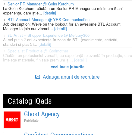
Senior PR Manager @ Golin Ketchum
La Golin Ketchum, căutăm un Senior PR Manager cu minimum 5 ani
experiență, care știe...
[detalii]
BTL Account Manager @ YES Communication
Job description: We're on the lookout for an awesome BTL Account
Manager to join our vibrant...
[detalii]
3D Artist – Shopper Experience @ Mercury360
Ai cel puțin 7 ani experiență în zona de BTL (evenimente, activări,
standuri și plasări...
[detalii]
Specialist Productie @ Godmother
Căutăm un profesionist versatil, cu experiență relevantă în producție, care
înțelege materiale, finisaje premium și...
[detalii]
vezi toate joburile
Adauga anunt de recrutare
Catalog IQads
Ghost Agency
Publicitate