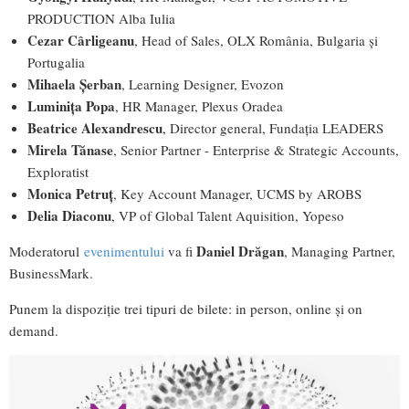
PRODUCTION Alba Iulia
Cezar Cârligeanu
, Head of Sales, OLX România, Bulgaria și
Portugalia
Mihaela Șerban
, Learning Designer, Evozon
Luminița Popa
, HR Manager, Plexus Oradea
Beatrice Alexandrescu
, Director general, Fundația LEADERS
Mirela Tănase
, Senior Partner - Enterprise & Strategic Accounts,
Exploratist
Monica Petruț
, Key Account Manager, UCMS by AROBS
Delia Diaconu
, VP of Global Talent Aquisition, Yopeso
Daniel Drăgan
Moderatorul
evenimentului
va fi
, Managing Partner,
BusinessMark.
Punem la dispoziție trei tipuri de bilete: in person, online și on
demand.