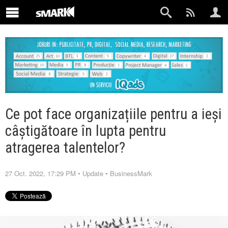
Ce pot face organizațiile pentru a ieși
câștigătoare în lupta pentru
atragerea talentelor?
27 Oct. 2022, 17:29 PM
•
Update
•
BusinessMark