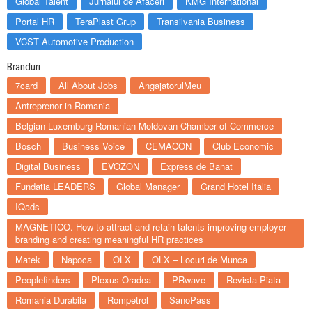
Global Talent
Jurnalul de Afaceri
KMG International
Portal HR
TeraPlast Grup
Transilvania Business
VCST Automotive Production
Branduri
7card
All About Jobs
AngajatorulMeu
Antreprenor in Romania
Belgian Luxemburg Romanian Moldovan Chamber of Commerce
Bosch
Business Voice
CEMACON
Club Economic
Digital Business
EVOZON
Express de Banat
Fundatia LEADERS
Global Manager
Grand Hotel Italia
IQads
MAGNETICO. How to attract and retain talents improving employer
branding and creating meaningful HR practices
Matek
Napoca
OLX
OLX – Locuri de Munca
Peoplefinders
Plexus Oradea
PRwave
Revista Piata
Romania Durabila
Rompetrol
SanoPass