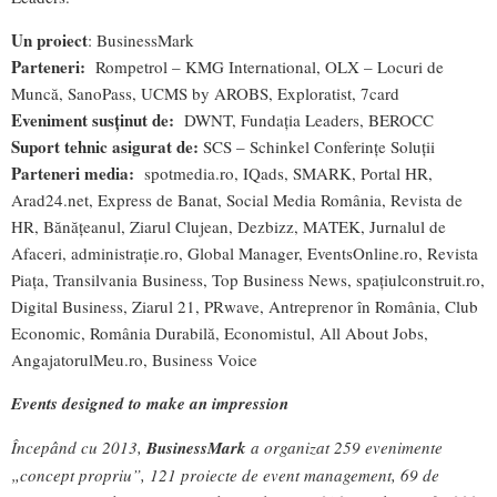
Un proiect
: BusinessMark
Parteneri:
Rompetrol – KMG International, OLX – Locuri de
Muncă, SanoPass, UCMS by AROBS, Exploratist, 7card
Eveniment susținut de:
DWNT, Fundația Leaders, BEROCC
Suport tehnic asigurat de:
SCS – Schinkel Conferințe Soluții
Parteneri media:
spotmedia.ro, IQads, SMARK, Portal HR,
Arad24.net, Express de Banat, Social Media România, Revista de
HR, Bănățeanul, Ziarul Clujean, Dezbizz, MATEK, Jurnalul de
Afaceri, administrație.ro, Global Manager, EventsOnline.ro, Revista
Piața, Transilvania Business, Top Business News, spațiulconstruit.ro,
Digital Business, Ziarul 21, PRwave, Antreprenor în România, Club
Economic, România Durabilă, Economistul, All About Jobs,
AngajatorulMeu.ro, Business Voice
Events designed to make an impression
Începând cu 2013,
BusinessMark
a organizat 259 evenimente
„concept propriu”, 121 proiecte de event management, 69 de