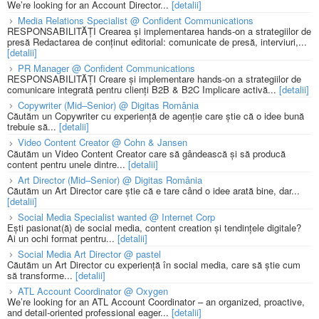
We’re looking for an Account Director...
[detalii]
Media Relations Specialist @ Confident Communications
RESPONSABILITĂȚI Crearea și implementarea hands-on a strategiilor de
presă Redactarea de conținut editorial: comunicate de presă, interviuri,...
[detalii]
PR Manager @ Confident Communications
RESPONSABILITĂȚI Creare și implementare hands-on a strategiilor de
comunicare integrată pentru clienți B2B & B2C Implicare activă...
[detalii]
Copywriter (Mid–Senior) @ Digitas România
Căutăm un Copywriter cu experiență de agenție care știe că o idee bună
trebuie să...
[detalii]
Video Content Creator @ Cohn & Jansen
Căutăm un Video Content Creator care să gândească și să producă
content pentru unele dintre...
[detalii]
Art Director (Mid–Senior) @ Digitas România
Căutăm un Art Director care știe că e tare când o idee arată bine, dar...
[detalii]
Social Media Specialist wanted @ Internet Corp
Ești pasionat(ă) de social media, content creation și tendințele digitale?
Ai un ochi format pentru...
[detalii]
Social Media Art Director @ pastel
Căutăm un Art Director cu experiență în social media, care să știe cum
să transforme...
[detalii]
ATL Account Coordinator @ Oxygen
We’re looking for an ATL Account Coordinator – an organized, proactive,
and detail-oriented professional eager...
[detalii]