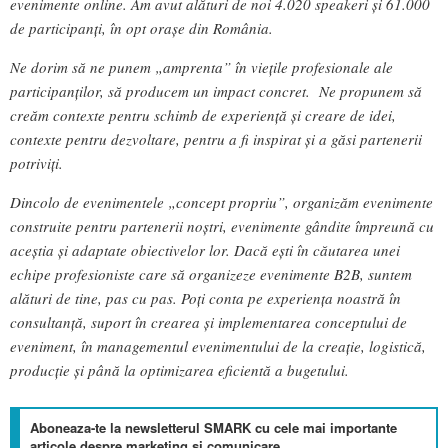
evenimente online. Am avut alături de noi 4.020 speakeri și 61.000
de participanți, în opt orașe din România.
Ne dorim să ne punem „amprenta” în viețile profesionale ale
participanților, să producem un impact concret. Ne propunem să
creăm contexte pentru schimb de experiență și creare de idei,
contexte pentru dezvoltare, pentru a fi inspirat și a găsi partenerii
potriviți.
Dincolo de evenimentele „concept propriu”, organizăm evenimente
construite pentru partenerii noștri, evenimente gândite împreună cu
aceștia și adaptate obiectivelor lor. Dacă ești în căutarea unei
echipe profesioniste care să organizeze evenimente B2B, suntem
alături de tine, pas cu pas. Poți conta pe experiența noastră în
consultanță, suport în crearea și implementarea conceptului de
eveniment, în managementul evenimentului de la creație, logistică,
producție și până la optimizarea eficientă a bugetului.
Aboneaza-te la newsletterul SMARK cu cele mai importante
articole despre marketing si comunicare