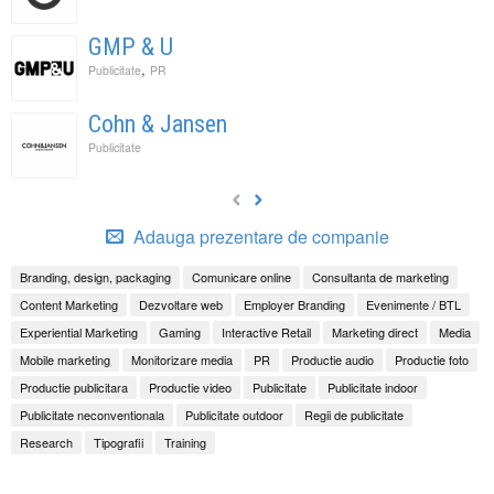
GMP & U
,
Publicitate
PR
Cohn & Jansen
Publicitate
Adauga prezentare de companie
Branding, design, packaging
Comunicare online
Consultanta de marketing
Content Marketing
Dezvoltare web
Employer Branding
Evenimente / BTL
Experiential Marketing
Gaming
Interactive Retail
Marketing direct
Media
Mobile marketing
Monitorizare media
PR
Productie audio
Productie foto
Productie publicitara
Productie video
Publicitate
Publicitate indoor
Publicitate neconventionala
Publicitate outdoor
Regii de publicitate
Research
Tipografii
Training