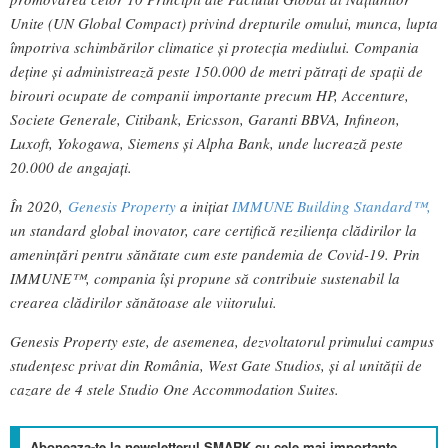
Unite (UN Global Compact) privind drepturile omului, munca, lupta
împotriva schimbărilor climatice și protecția mediului. Compania
deține și administrează peste 150.000 de metri pătrați de spații de
birouri ocupate de companii importante precum HP, Accenture,
Societe Generale, Citibank, Ericsson, Garanti BBVA, Infineon,
Luxoft, Yokogawa, Siemens și Alpha Bank, unde lucrează peste
20.000 de angajați.
În 2020,
Genesis Property
a inițiat
IMMUNE Building Standard™,
un standard global inovator, care certifică reziliența clădirilor la
amenințări pentru sănătate cum este pandemia de Covid-19. Prin
IMMUNE™, compania își propune să contribuie sustenabil la
crearea clădirilor sănătoase ale viitorului.
Genesis Property este, de asemenea, dezvoltatorul primului campus
studențesc privat din România, West Gate Studios, și al unității de
cazare de 4 stele Studio One Accommodation Suites.
Aboneaza-te la newsletterul SMARK cu cele mai importante