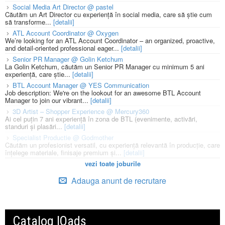
Social Media Art Director @ pastel
Căutăm un Art Director cu experiență în social media, care să știe cum
să transforme...
[detalii]
ATL Account Coordinator @ Oxygen
We’re looking for an ATL Account Coordinator – an organized, proactive,
and detail-oriented professional eager...
[detalii]
Senior PR Manager @ Golin Ketchum
La Golin Ketchum, căutăm un Senior PR Manager cu minimum 5 ani
experiență, care știe...
[detalii]
BTL Account Manager @ YES Communication
Job description: We're on the lookout for an awesome BTL Account
Manager to join our vibrant...
[detalii]
3D Artist – Shopper Experience @ Mercury360
Ai cel puțin 7 ani experiență în zona de BTL (evenimente, activări,
standuri și plasări...
[detalii]
Specialist Productie @ Godmother
Căutăm un profesionist versatil, cu experiență relevantă în producție, care
înțelege materiale, finisaje premium și...
[detalii]
vezi toate joburile
Adauga anunt de recrutare
Catalog IQads