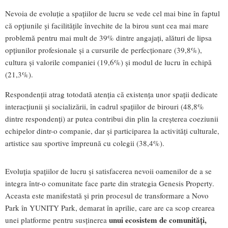
Nevoia de evoluție a spațiilor de lucru se vede cel mai bine în faptul
că opțiunile și facilitățile învechite de la birou sunt cea mai mare
problemă pentru mai mult de 39% dintre angajați, alături de lipsa
opțiunilor profesionale și a cursurile de perfecționare (39,8%),
cultura și valorile companiei (19,6%) și modul de lucru în echipă
(21,3%).
Respondenții atrag totodată atenția că existența unor spații dedicate
interacțiunii și socializării, în cadrul spațiilor de birouri (48,8%
dintre respondenți) ar putea contribui din plin la creșterea coeziunii
echipelor dintr-o companie, dar și participarea la activități culturale,
artistice sau sportive împreună cu colegii (38,4%).
Evoluția spațiilor de lucru și satisfacerea nevoii oamenilor de a se
integra într-o comunitate face parte din strategia Genesis Property.
Aceasta este manifestată și prin procesul de transformare a Novo
Park în YUNITY Park, demarat în aprilie, care are ca scop crearea
unui ecosistem de comunități,
unei platforme pentru susținerea