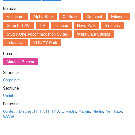
Branduri
Accenture
Alpha Bank
CitiBank
Compact
Ericsson
Garanti BBVA
HP
Infineon
Novo Park
Siemens
Studio One Accommodation Suites
West Gate Studios
Yokogawa
YUNITY Park
Oameni
Marcela Stancu
Subiecte
Corporate
Sectiune
Update
Dictionar
Context
,
Display
,
HTTP
,
HTTPS
,
Linkedin
,
Margin
,
Media
,
Net
,
Rate
,
WWW