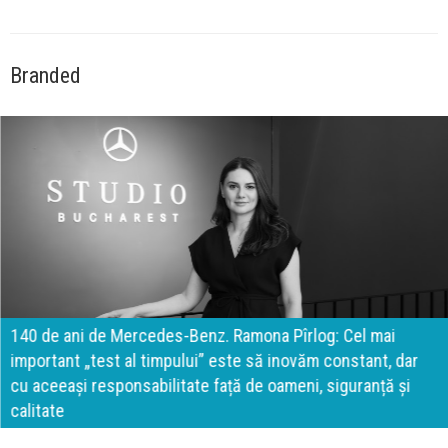
Branded
140 de ani de Mercedes-Benz. Ramona Pîrlog: Cel mai
important „test al timpului” este să inovăm constant, dar
cu aceeași responsabilitate față de oameni, siguranță și
calitate