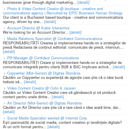
businesses grow through digital marketing...
[detalii]
Photo & Video Content Creator @ boutique - creative and
communications agency | Recruited by EPIC Business Human Strategy
Our client is a Bucharest based boutique - creative and communications
agency, driven by one...
[detalii]
Account Director @ Kubis Interactive
We’re looking for an Account Director...
[detalii]
Media Relations Specialist @ Confident Communications
RESPONSABILITĂȚI Crearea și implementarea hands-on a strategiilor de
presă Redactarea de conținut editorial: comunicate de presă, interviuri,...
[detalii]
PR Manager @ Confident Communications
RESPONSABILITĂȚI Creare și implementare hands-on a strategiilor de
comunicare integrată pentru clienți B2B & B2C Implicare activă...
[detalii]
Copywriter (Mid–Senior) @ Digitas România
Căutăm un Copywriter cu experiență de agenție care știe că o idee bună
trebuie să...
[detalii]
Video Content Creator @ Cohn & Jansen
Căutăm un Video Content Creator care să gândească și să producă
content pentru unele dintre...
[detalii]
Art Director (Mid–Senior) @ Digitas România
Căutăm un Art Director care știe că e tare când o idee arată bine, dar...
[detalii]
Social Media Specialist wanted @ Internet Corp
Ești pasionat(ă) de social media, content creation și tendințele digitale?
Ai un ochi format pentru...
[detalii]