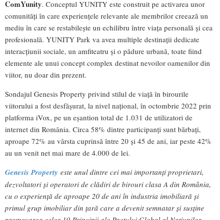
ComYunity
. Conceptul YUNITY este construit pe activarea unor
comunități în care experiențele relevante ale membrilor creează un
mediu în care se restabilește un echilibru între viața personală și cea
profesională. YUNITY Park va avea multiple destinații dedicate
interacțiunii sociale, un amfiteatru și o pădure urbană, toate fiind
elemente ale unui concept complex destinat nevoilor oamenilor din
viitor, nu doar din prezent.
Sondajul Genesis Property privind stilul de viață în birourile
viitorului a fost desfășurat, la nivel național, în octombrie 2022 prin
platforma iVox, pe un eșantion total de 1.031 de utilizatori de
internet din România. Circa 58% dintre participanți sunt bărbați,
aproape 72% au vârsta cuprinsă între 20 și 45 de ani, iar peste 42%
au un venit net mai mare de 4.000 de lei.
Genesis Property
este unul dintre cei mai importanți proprietari,
dezvoltatori și operatori de clădiri de birouri clasa A din România,
cu o experiență de aproape 20 de ani în industria imobiliară și
primul grup imobiliar din țară care a devenit semnatar și susține
promovarea celor 10 Principii ale Pactului Global al Națiunilor