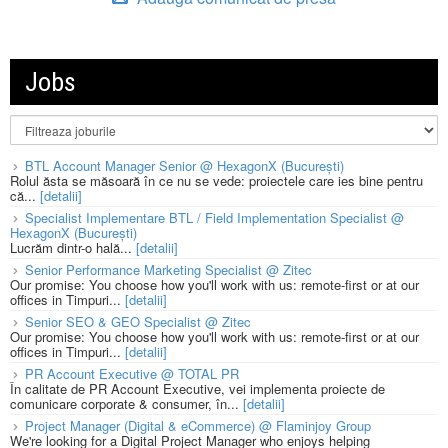
Jobs
BTL Account Manager Senior @ HexagonX (București)
Rolul ăsta se măsoară în ce nu se vede: proiectele care ies bine pentru
că...
[detalii]
Specialist Implementare BTL / Field Implementation Specialist @
HexagonX (București)
Lucrăm dintr-o hală...
[detalii]
Senior Performance Marketing Specialist @ Zitec
Our promise: You choose how you'll work with us: remote-first or at our
offices in Timpuri...
[detalii]
Senior SEO & GEO Specialist @ Zitec
Our promise: You choose how you'll work with us: remote-first or at our
offices in Timpuri...
[detalii]
PR Account Executive @ TOTAL PR
În calitate de PR Account Executive, vei implementa proiecte de
comunicare corporate & consumer, în...
[detalii]
Project Manager (Digital & eCommerce) @ Flaminjoy Group
We're looking for a Digital Project Manager who enjoys helping