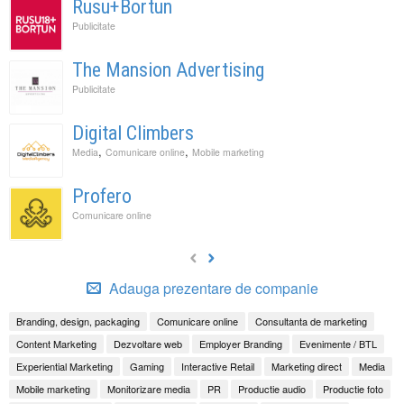
Rusu+Bortun
Publicitate
The Mansion Advertising
Publicitate
Digital Climbers
,
,
Media
Comunicare online
Mobile marketing
Profero
Comunicare online
Adauga prezentare de companie
Branding, design, packaging
Comunicare online
Consultanta de marketing
Content Marketing
Dezvoltare web
Employer Branding
Evenimente / BTL
Experiential Marketing
Gaming
Interactive Retail
Marketing direct
Media
Mobile marketing
Monitorizare media
PR
Productie audio
Productie foto