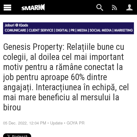
Genesis Property: Relațiile bune cu
colegii, al doilea cel mai important
motiv pentru a rămâne conectat la
job pentru aproape 60% dintre
angajați. Interacțiunea în echipă, cel
mai mare beneficiu al mersului la
birou
05 Dec. 2022, 12:04 PM
•
Update
•
GOYA PR