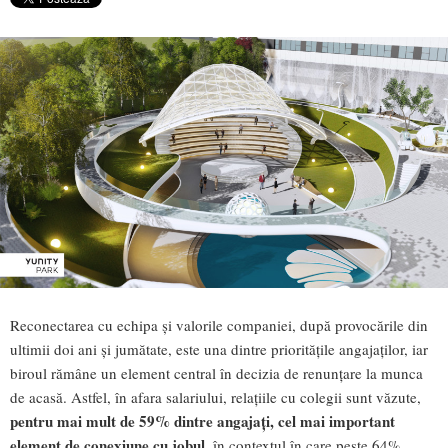
Reconectarea cu echipa și valorile companiei, după provocările din
ultimii doi ani și jumătate, este una dintre prioritățile angajaților, iar
biroul rămâne un element central în decizia de renunțare la munca
de acasă. Astfel, în afara salariului, relațiile cu colegii sunt văzute,
pentru mai mult de 59% dintre angajați, cel mai important
element de conexiune cu jobul
, în contextul în care peste 64%