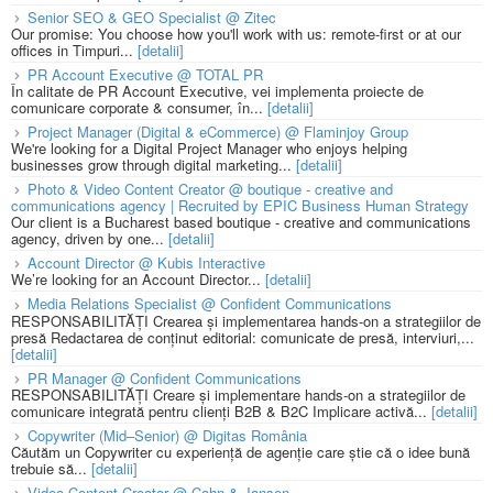
Senior SEO & GEO Specialist @ Zitec
Our promise: You choose how you'll work with us: remote-first or at our
offices in Timpuri...
[detalii]
PR Account Executive @ TOTAL PR
În calitate de PR Account Executive, vei implementa proiecte de
comunicare corporate & consumer, în...
[detalii]
Project Manager (Digital & eCommerce) @ Flaminjoy Group
We're looking for a Digital Project Manager who enjoys helping
businesses grow through digital marketing...
[detalii]
Photo & Video Content Creator @ boutique - creative and
communications agency | Recruited by EPIC Business Human Strategy
Our client is a Bucharest based boutique - creative and communications
agency, driven by one...
[detalii]
Account Director @ Kubis Interactive
We’re looking for an Account Director...
[detalii]
Media Relations Specialist @ Confident Communications
RESPONSABILITĂȚI Crearea și implementarea hands-on a strategiilor de
presă Redactarea de conținut editorial: comunicate de presă, interviuri,...
[detalii]
PR Manager @ Confident Communications
RESPONSABILITĂȚI Creare și implementare hands-on a strategiilor de
comunicare integrată pentru clienți B2B & B2C Implicare activă...
[detalii]
Copywriter (Mid–Senior) @ Digitas România
Căutăm un Copywriter cu experiență de agenție care știe că o idee bună
trebuie să...
[detalii]
Video Content Creator @ Cohn & Jansen