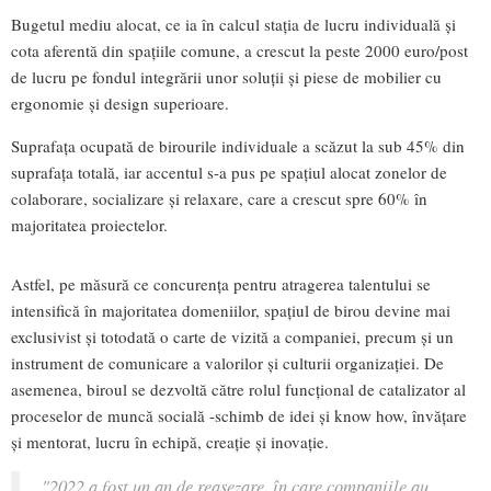
Bugetul mediu alocat, ce ia în calcul stația de lucru individuală și
cota aferentă din spațiile comune, a crescut la peste 2000 euro/post
de lucru pe fondul integrării unor soluții și piese de mobilier cu
ergonomie și design superioare.
Suprafața ocupată de birourile individuale a scăzut la sub 45% din
suprafața totală, iar accentul s-a pus pe spațiul alocat zonelor de
colaborare, socializare și relaxare, care a crescut spre 60% în
majoritatea proiectelor.
Astfel, pe măsură ce concurența pentru atragerea talentului se
intensifică în majoritatea domeniilor, spațiul de birou devine mai
exclusivist și totodată o carte de vizită a companiei, precum și un
instrument de comunicare a valorilor și culturii organizației. De
asemenea, biroul se dezvoltă către rolul funcțional de catalizator al
proceselor de muncă socială -schimb de idei și know how, învățare
și mentorat, lucru în echipă, creație și inovație.
"2022 a fost un an de reașezare, în care companiile au