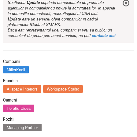
Sectiunea
Update
cuprinde comunicatele de presa ale
agentiilor si companiilor cu privire la activitatea lor, in special
in domeniile comunicarii, marketingului si CSR-ului.
Update
este un serviciu oferit companiilor in cadrul
platformelor IQads si SMARK.
Daca esti reprezentantul unei companii si vrei sa publici un
comunicat de presa prin acest serviciu, ne poti
contacta aici
.
Companii
MillerKnoll
Branduri
Allspace Interiors
Workspace Studio
Oameni
Horatiu Didea
Pozitii
Managing Partner