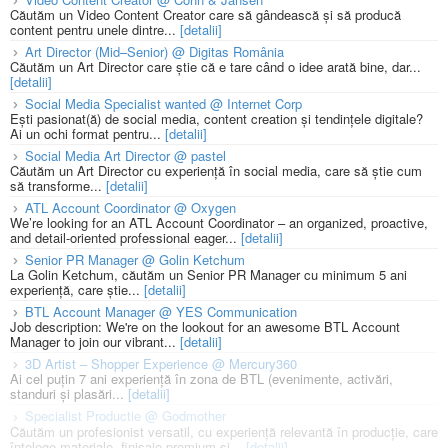
Căutăm un Video Content Creator care să gândească și să producă
content pentru unele dintre...
[detalii]
Art Director (Mid–Senior) @ Digitas România
Căutăm un Art Director care știe că e tare când o idee arată bine, dar...
[detalii]
Social Media Specialist wanted @ Internet Corp
Ești pasionat(ă) de social media, content creation și tendințele digitale?
Ai un ochi format pentru...
[detalii]
Social Media Art Director @ pastel
Căutăm un Art Director cu experiență în social media, care să știe cum
să transforme...
[detalii]
ATL Account Coordinator @ Oxygen
We’re looking for an ATL Account Coordinator – an organized, proactive,
and detail-oriented professional eager...
[detalii]
Senior PR Manager @ Golin Ketchum
La Golin Ketchum, căutăm un Senior PR Manager cu minimum 5 ani
experiență, care știe...
[detalii]
BTL Account Manager @ YES Communication
Job description: We're on the lookout for an awesome BTL Account
Manager to join our vibrant...
[detalii]
3D Artist – Shopper Experience @ Mercury360
Ai cel puțin 7 ani experiență în zona de BTL (evenimente, activări,
standuri și plasări...
[detalii]
Specialist Productie @ Godmother
Căutăm un profesionist versatil, cu experiență relevantă în producție, care
înțelege materiale, finisaje premium și...
[detalii]