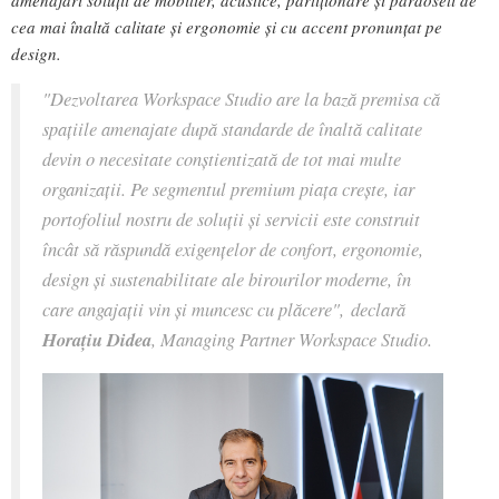
amenajări soluții de mobilier, acustice, partiționare și pardoseli de
cea mai înaltă calitate și ergonomie și cu accent pronunțat pe
design.
"Dezvoltarea Workspace Studio are la bază premisa că
spațiile amenajate după standarde de înaltă calitate
devin o necesitate conștientizată de tot mai multe
organizații. Pe segmentul premium piața crește, iar
portofoliul nostru de soluții și servicii este construit
încât să răspundă exigențelor de confort, ergonomie,
design și sustenabilitate ale birourilor moderne, în
care angajații vin și muncesc cu plăcere",
declară
Horațiu Didea
, Managing Partner Workspace Studio.