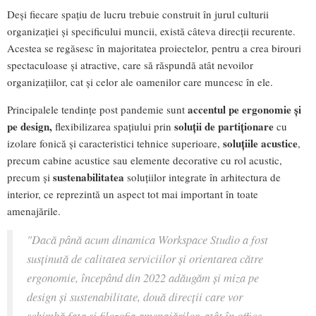
Deși fiecare spațiu de lucru trebuie construit în jurul culturii
organizației și specificului muncii, există câteva direcții recurente.
Acestea se regăsesc în majoritatea proiectelor, pentru a crea birouri
spectaculoase și atractive, care să răspundă atât nevoilor
organizațiilor, cat și celor ale oamenilor care muncesc în ele.
accentul pe ergonomie și
Principalele tendințe post pandemie sunt
pe design,
soluții de partiționare
flexibilizarea spațiului prin
cu
soluțiile acustice
izolare fonică și caracteristici tehnice superioare,
,
precum cabine acustice sau elemente decorative cu rol acustic,
sustenabilitatea
precum și
soluțiilor integrate în arhitectura de
interior, ce reprezintă un aspect tot mai important în toate
amenajările.
"Dacă până acum dinamica Workspace Studio a fost
susținută de calitatea serviciilor și orientarea către
ergonomie, începând din 2022 adăugăm și miza pe
design și sustenabilitate, două direcții care vor
schimbă fața și filozofia amenajărilor, atât în office,