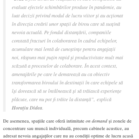
evaluat efectele schimbărilor produse în pandemie, au
luat decizii privind modul de lucru viitor și au acționat
în direcția creării unor spații de birou care să susțină
nevoia actuală. Pe fondul distanțării, companiile
constată fracturi în colaborarea în cadrul echipelor,
acumulare mai lentă de cunoștințe pentru angajații
noi, răspuns mai puțin rapid și productivitate mult mai
scăzută a proceselor de colaborare. În acest context,
amenajările pe care le demarează au ca obiectiv
transformarea biroului în
destinații în care echipele să
își dorească să se întâlnească și să trăiască experiențe
plăcute, care nu pot fi trăite la distanță
”,
explică
Horațiu Didea
.
De asemenea, spațiile care oferă intimitate
on demand
și zonele de
concentrare sau muncă individuală, precum cabinele acustice, au
adresat nevoia angajaților care nu au condiții optime de lucru acasă