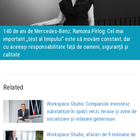
140 de ani de Mercedes-Benz. Ramona Pîrlog: Cel mai
important „test al timpului” este să inovăm constant, dar
cu aceeași responsabilitate față de oameni, siguranță și
calitate
Related
Workspace Studio: Companiile investesc
substanțial în spații verzi, terase și zone de
socializare și relaxare generoase
Workspace Studio, afaceri de 9 milioane de