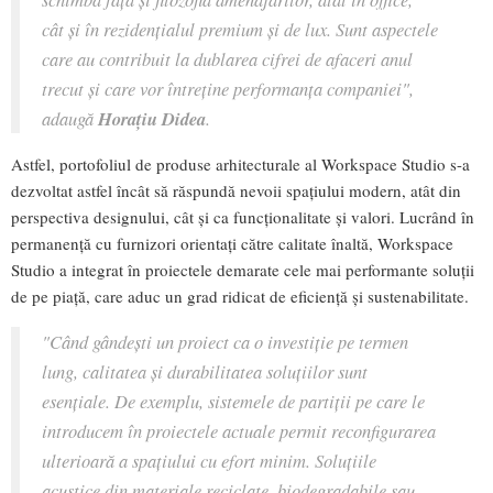
cât și în rezidențialul premium și de lux. Sunt aspectele
care au contribuit la dublarea cifrei de afaceri anul
trecut și care vor întreține performanța companiei",
adaugă
Horațiu Didea
.
Astfel, portofoliul de produse arhitecturale al Workspace Studio s-a
dezvoltat astfel încât să răspundă nevoii spațiului modern, atât din
perspectiva designului, cât și ca funcționalitate și valori. Lucrând în
permanență cu furnizori orientați către calitate înaltă, Workspace
Studio a integrat în proiectele demarate cele mai performante soluții
de pe piață, care aduc un grad ridicat de eficiență și sustenabilitate.
"Când gândești un proiect ca o investiție pe termen
lung, calitatea și durabilitatea soluțiilor sunt
esențiale. De exemplu, sistemele de partiții pe care le
introducem în proiectele actuale permit reconfigurarea
ulterioară a spațiului cu efort minim.
Soluțiile
acustice din materiale reciclate, biodegradabile sau