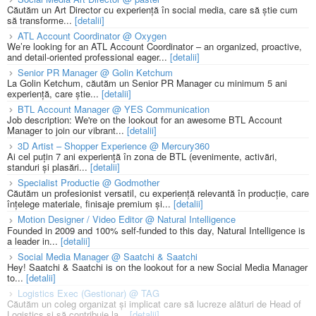
Căutăm un Art Director cu experiență în social media, care să știe cum
să transforme...
[detalii]
ATL Account Coordinator @ Oxygen
We’re looking for an ATL Account Coordinator – an organized, proactive,
and detail-oriented professional eager...
[detalii]
Senior PR Manager @ Golin Ketchum
La Golin Ketchum, căutăm un Senior PR Manager cu minimum 5 ani
experiență, care știe...
[detalii]
BTL Account Manager @ YES Communication
Job description: We're on the lookout for an awesome BTL Account
Manager to join our vibrant...
[detalii]
3D Artist – Shopper Experience @ Mercury360
Ai cel puțin 7 ani experiență în zona de BTL (evenimente, activări,
standuri și plasări...
[detalii]
Specialist Productie @ Godmother
Căutăm un profesionist versatil, cu experiență relevantă în producție, care
înțelege materiale, finisaje premium și...
[detalii]
Motion Designer / Video Editor @ Natural Intelligence
Founded in 2009 and 100% self-funded to this day, Natural Intelligence is
a leader in...
[detalii]
Social Media Manager @ Saatchi & Saatchi
Hey! Saatchi & Saatchi is on the lookout for a new Social Media Manager
to...
[detalii]
Logistics Exec (Gestionar) @ TAG
Căutăm un coleg organizat și implicat care să lucreze alături de Head of
Logistics și să contribuie la...
[detalii]