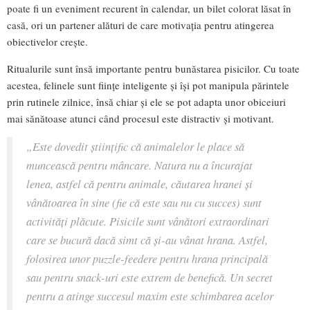
poate fi un eveniment recurent în calendar, un bilet colorat lăsat în
casă, ori un partener alături de care motivația pentru atingerea
obiectivelor crește.
Ritualurile sunt însă importante pentru bunăstarea pisicilor. Cu toate
acestea, felinele sunt ființe inteligente și își pot manipula părintele
prin rutinele zilnice, însă chiar și ele se pot adapta unor obiceiuri
mai sănătoase atunci când procesul este distractiv și motivant.
„Este dovedit științific că animalelor le place să
muncească pentru mâncare. Natura nu a încurajat
lenea, astfel că pentru animale, căutarea hranei și
vânătoarea în sine (fie că este sau nu cu succes) sunt
activități plăcute. Pisicile sunt vânători extraordinari
care se bucură dacă simt că și-au vânat hrana. Astfel,
folosirea unor puzzle-feedere pentru hrana principală
sau pentru snack-uri este extrem de benefică. Un secret
pentru a atinge succesul maxim este schimbarea acelor