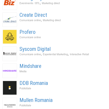
,
Evenimente / BTL
Marketing direct
Create Direct
,
Comunicare online
Marketing direct
Profero
Comunicare online
Syscom Digital
,
,
Comunicare online
Experiential Marketing
Interactive Retail
Mindshare
Media
DDB Romania
Publicitate
Mullen Romania
Publicitate