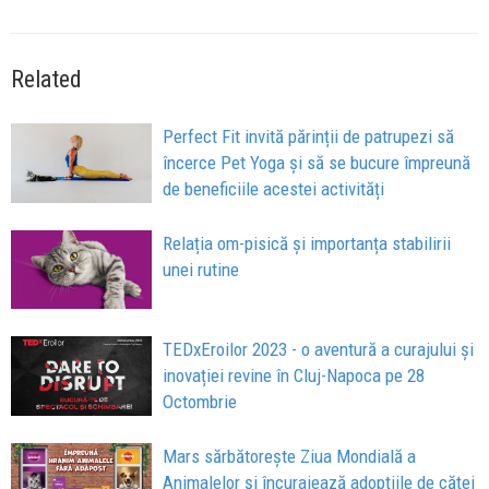
Related
Perfect Fit invită părinții de patrupezi să
încerce Pet Yoga și să se bucure împreună
de beneficiile acestei activități
Relația om-pisică și importanța stabilirii
unei rutine
TEDxEroilor 2023 - o aventură a curajului și
inovației revine în Cluj-Napoca pe 28
Octombrie
Mars sărbătorește Ziua Mondială a
Animalelor și încurajează adopțiile de căței