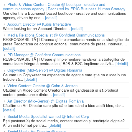
Photo & Video Content Creator @ boutique - creative and
communications agency | Recruited by EPIC Business Human Strategy
Our client is a Bucharest based boutique - creative and communications
agency, driven by one...
[detalii]
Account Director @ Kubis Interactive
We’re looking for an Account Director...
[detalii]
Media Relations Specialist @ Confident Communications
RESPONSABILITĂȚI Crearea și implementarea hands-on a strategiilor de
presă Redactarea de conținut editorial: comunicate de presă, interviuri,...
[detalii]
PR Manager @ Confident Communications
RESPONSABILITĂȚI Creare și implementare hands-on a strategiilor de
comunicare integrată pentru clienți B2B & B2C Implicare activă...
[detalii]
Copywriter (Mid–Senior) @ Digitas România
Căutăm un Copywriter cu experiență de agenție care știe că o idee bună
trebuie să...
[detalii]
Video Content Creator @ Cohn & Jansen
Căutăm un Video Content Creator care să gândească și să producă
content pentru unele dintre...
[detalii]
Art Director (Mid–Senior) @ Digitas România
Căutăm un Art Director care știe că e tare când o idee arată bine, dar...
[detalii]
Social Media Specialist wanted @ Internet Corp
Ești pasionat(ă) de social media, content creation și tendințele digitale?
Ai un ochi format pentru...
[detalii]
Social Media Art Director @ pastel