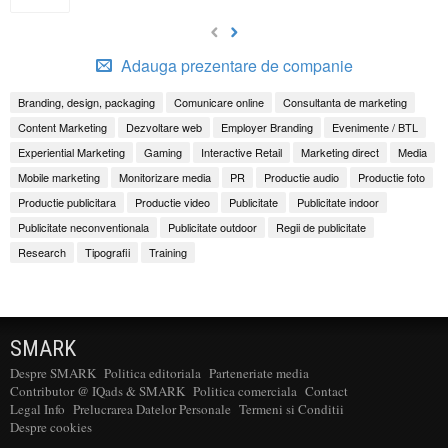
Adauga prezentare de companie
Branding, design, packaging
Comunicare online
Consultanta de marketing
Content Marketing
Dezvoltare web
Employer Branding
Evenimente / BTL
Experiential Marketing
Gaming
Interactive Retail
Marketing direct
Media
Mobile marketing
Monitorizare media
PR
Productie audio
Productie foto
Productie publicitara
Productie video
Publicitate
Publicitate indoor
Publicitate neconventionala
Publicitate outdoor
Regii de publicitate
Research
Tipografii
Training
SMARK
Despre SMARK
Politica editoriala
Parteneriate media
Contributor @ IQads & SMARK
Politica comerciala
Contact
Legal Info
Prelucrarea Datelor Personale
Termeni si Conditii
Despre cookies