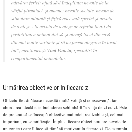
adevărat fericit ajută să-i îndeplinim nevoile de la
vârful piramidei, și anume: nevoile sociale, nevoia de
stimulare mintală și fizică adecvată speciei și nevoia
de a alege - la nevoia de a alege ne referim la a-i da
posibilitatea animalului să-și aleagă locul din casă
din mai multe variante și să nu facem alegerea în locul
lui”
, menționează
Vlad Vancia
, specialist în
comportamentul animalelor.
Urmărirea obiectivelor în fiecare zi
Obiceiurile sănătoase necesită multă voință și consecvență, iar
abordarea ideală este includerea schimbării în viața de zi cu zi. Este
de preferat să se înceapă obiective mai mici, realizabile și, cel mai
important, cu semnificație. În plus, fiecare obicei nou are nevoie de
un context care îl face să rămână motivant în fiecare zi. De exemplu,