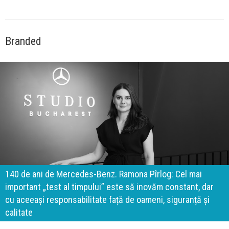
Branded
140 de ani de Mercedes-Benz. Ramona Pîrlog: Cel mai
important „test al timpului” este să inovăm constant, dar
cu aceeași responsabilitate față de oameni, siguranță și
calitate