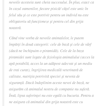
nevoile acesteia sunt cheia succesului. În plus, exact ca
în cazul oamenilor, fiecare pisică/ cățel este unic în
felul său și ce este potrivit pentru un individ nu este
obligatoriu să funcționeze și pentru cel din grija
noastră.
Când vine vorba de nevoile animalelor, le putem
împărți în două categorii: cele de bază și cele de vârf
(dacă ne închipuim o piramidă). Cele de la baza
piramidei sunt legate de fiziologia animalului (acces la
apă potabilă, acces la un adăpost adecvat și un mediu
de trai curat), îngrijirea medicală veterinară de
calitate, nutriția potrivită speciei și nevoia de
siguranță. Dacă îndeplinim aceste nevoi de bază, ne
asigurăm că animalul nostru de companie nu suferă.
Însă, lipsa suferinței nu este egală cu bucuria. Pentru a
ne asigura că animalul din grija noastră este cu