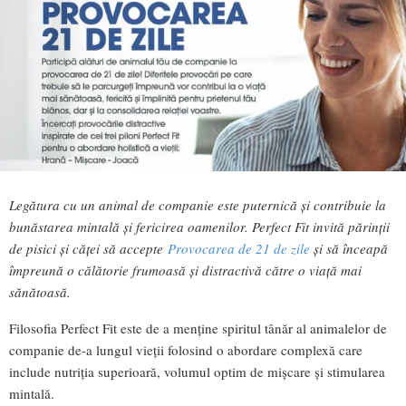
Legătura cu un animal de companie este puternică și contribuie la
bunăstarea mintală și fericirea oamenilor. Perfect Fit invită părinții
de pisici și căței să accepte
Provocarea de 21 de zile
și să înceapă
împreună o călătorie frumoasă și distractivă către o viață mai
sănătoasă.
Filosofia Perfect Fit este de a menține spiritul tânăr al animalelor de
companie de-a lungul vieții folosind o abordare complexă care
include nutriția superioară, volumul optim de mișcare și stimularea
mintală.