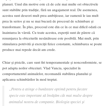
planuri. Unul din motive este că de cele mai multe ori obiectivele
sunt stabilite prin tradiție, fără un angajament real. De asemenea,
acestea sunt deseori mult prea ambițioase, iar oamenii le iau mult
prea în serios și nu se mai bucură de procesul de schimbare și
transformare. În plus, procesul este din ce în ce mai dificil odată cu
înaintarea în vârstă. Cu toate acestea, experții sunt de părere că
renunțarea la obiceiurile nesănătoase este posibilă. Mai mult, prin
stimularea potrivită și exerciții fizice constante, schimbarea se poate
produce mai repede decât am crede.
Chiar și pisicile, care sunt firi temperamentale și nonconformiste, se
pot adapta noilor obiceiuri. Vlad Vancia, specialist în
comportamentul animalelor, recomandă stabilirea planului și
aplicarea schimbărilor în mod treptat.
„Pentru a atinge o bunăstare optimă pentru fiecare
specie este important să învățăm cât mai multe despre
animalul nostru de companie. Biologia speciei și