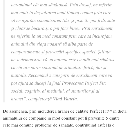
om-animal cât mai sănătoasă. Prin dresaj, ne referim
mai mult la dezvoltarea unui limbaj comun prin care
să ne ușurăm comunicarea (da, și pisicile pot fi dresate
și chiar se bucură și o pot face bine). Prin enrichment,
ne referim la un mod constant prin care să încurajăm
animalul din viața noastră să aibă parte de
comportamente și provocări specifice speciei. Știința
ne-a demonstrat că un animal este cu atât mai sănătos
cu cât are parte constant de stimulare fizică, dar și
mintală. Recomand 5 categorii de enrichment care vă
pot ajuta să duceți la final Provocarea Perfect Fit:
social, cognitiv, al mediului, al simțurilor și al
hranei”
, completează
Vlad Vancia
.
De asemenea, prin includerea hranei de calitate Perfect Fit™ în dieta
animalului de companie în mod constant pot fi prevenite 5 dintre
cele mai comune probleme de sănătate, contribuind astfel la o