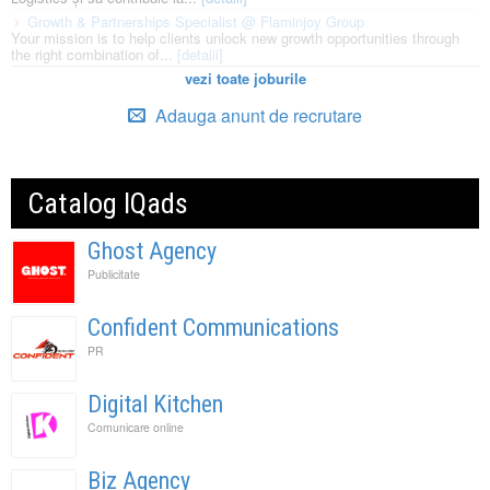
Growth & Partnerships Specialist @ Flaminjoy Group
Your mission is to help clients unlock new growth opportunities through
the right combination of...
[detalii]
vezi toate joburile
Adauga anunt de recrutare
Catalog IQads
Ghost Agency
Publicitate
Confident Communications
PR
Digital Kitchen
Comunicare online
Biz Agency