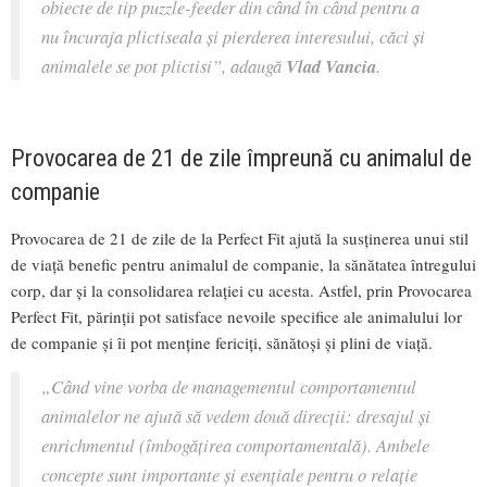
obiecte de tip puzzle-feeder din când în când pentru a
nu încuraja plictiseala și pierderea interesului, căci și
animalele se pot plictisi”
, adaugă
Vlad Vancia
.
Provocarea de 21 de zile împreună cu animalul de
companie
Provocarea de 21 de zile de la Perfect Fit ajută la susținerea unui stil
de viață benefic pentru animalul de companie, la sănătatea întregului
corp, dar și la consolidarea relației cu acesta. Astfel, prin Provocarea
Perfect Fit, părinții pot satisface nevoile specifice ale animalului lor
de companie și îi pot menține fericiți, sănătoși și plini de viață.
„Când vine vorba de managementul comportamentul
animalelor ne ajută să vedem două direcții: dresajul și
enrichmentul (îmbogățirea comportamentală). Ambele
concepte sunt importante și esențiale pentru o relație