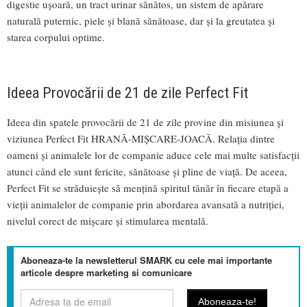
digestie ușoară, un tract urinar sănătos, un sistem de apărare
naturală puternic, piele și blană sănătoase, dar și la greutatea și
starea corpului optime.
Ideea Provocării de 21 de zile Perfect Fit
Ideea din spatele provocării de 21 de zile provine din misiunea și
viziunea Perfect Fit HRANĂ-MIȘCARE-JOACĂ. Relația dintre
oameni și animalele lor de companie aduce cele mai multe satisfacții
atunci când ele sunt fericite, sănătoase și pline de viață. De aceea,
Perfect Fit se străduiește să mențină spiritul tânăr în fiecare etapă a
vieții animalelor de companie prin abordarea avansată a nutriției,
nivelul corect de mișcare și stimularea mentală.
Aboneaza-te la newsletterul SMARK cu cele mai importante
articole despre marketing si comunicare