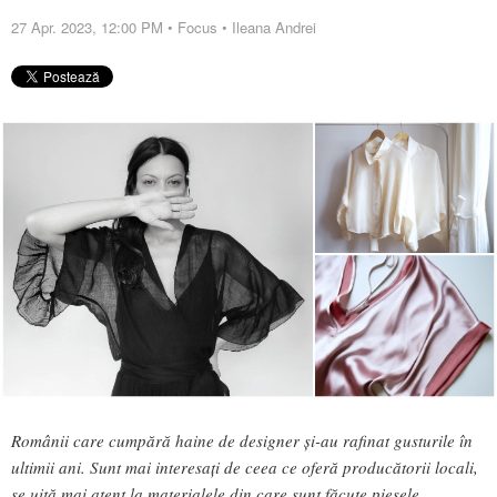
27 Apr. 2023, 12:00 PM
•
Focus
•
Ileana Andrei
Românii care cumpără haine de designer și-au rafinat gusturile în
ultimii ani. Sunt mai interesați de ceea ce oferă producătorii locali,
se uită mai atent la materialele din care sunt făcute piesele