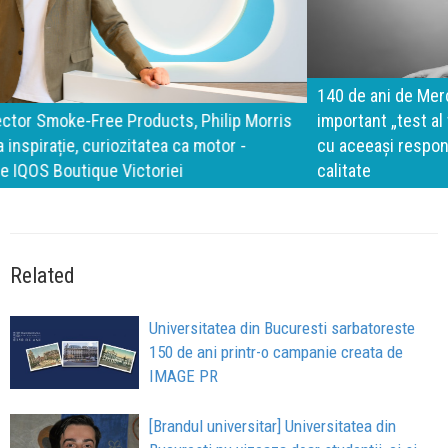
140 de ani de Mercedes-Benz. Ramona Pîrlog: Cel mai
important „test al timpului” este să inovăm constant, dar
cu aceeași responsabilitate față de oameni, siguranță și
calitate
Related
Universitatea din Bucuresti sarbatoreste
150 de ani printr-o campanie creata de
IMAGE PR
[Brandul universitar] Universitatea din