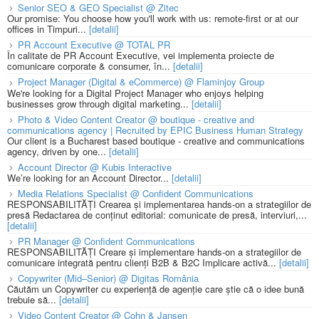
Senior SEO & GEO Specialist @ Zitec
Our promise: You choose how you'll work with us: remote-first or at our
offices in Timpuri...
[detalii]
PR Account Executive @ TOTAL PR
În calitate de PR Account Executive, vei implementa proiecte de
comunicare corporate & consumer, în...
[detalii]
Project Manager (Digital & eCommerce) @ Flaminjoy Group
We're looking for a Digital Project Manager who enjoys helping
businesses grow through digital marketing...
[detalii]
Photo & Video Content Creator @ boutique - creative and
communications agency | Recruited by EPIC Business Human Strategy
Our client is a Bucharest based boutique - creative and communications
agency, driven by one...
[detalii]
Account Director @ Kubis Interactive
We’re looking for an Account Director...
[detalii]
Media Relations Specialist @ Confident Communications
RESPONSABILITĂȚI Crearea și implementarea hands-on a strategiilor de
presă Redactarea de conținut editorial: comunicate de presă, interviuri,...
[detalii]
PR Manager @ Confident Communications
RESPONSABILITĂȚI Creare și implementare hands-on a strategiilor de
comunicare integrată pentru clienți B2B & B2C Implicare activă...
[detalii]
Copywriter (Mid–Senior) @ Digitas România
Căutăm un Copywriter cu experiență de agenție care știe că o idee bună
trebuie să...
[detalii]
Video Content Creator @ Cohn & Jansen