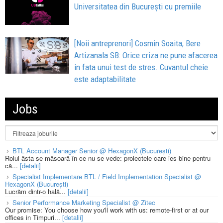
Universitatea din București cu premiile
[Noii antreprenori] Cosmin Soaita, Bere
Artizanala SB: Orice criza ne pune afacerea
in fata unui test de stres. Cuvantul cheie
este adaptabilitate
Jobs
BTL Account Manager Senior @ HexagonX (București)
Rolul ăsta se măsoară în ce nu se vede: proiectele care ies bine pentru
că...
[detalii]
Specialist Implementare BTL / Field Implementation Specialist @
HexagonX (București)
Lucrăm dintr-o hală...
[detalii]
Senior Performance Marketing Specialist @ Zitec
Our promise: You choose how you'll work with us: remote-first or at our
offices in Timpuri...
[detalii]