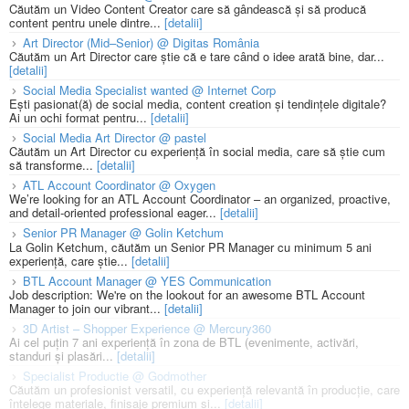
Căutăm un Video Content Creator care să gândească și să producă
content pentru unele dintre...
[detalii]
Art Director (Mid–Senior) @ Digitas România
Căutăm un Art Director care știe că e tare când o idee arată bine, dar...
[detalii]
Social Media Specialist wanted @ Internet Corp
Ești pasionat(ă) de social media, content creation și tendințele digitale?
Ai un ochi format pentru...
[detalii]
Social Media Art Director @ pastel
Căutăm un Art Director cu experiență în social media, care să știe cum
să transforme...
[detalii]
ATL Account Coordinator @ Oxygen
We’re looking for an ATL Account Coordinator – an organized, proactive,
and detail-oriented professional eager...
[detalii]
Senior PR Manager @ Golin Ketchum
La Golin Ketchum, căutăm un Senior PR Manager cu minimum 5 ani
experiență, care știe...
[detalii]
BTL Account Manager @ YES Communication
Job description: We're on the lookout for an awesome BTL Account
Manager to join our vibrant...
[detalii]
3D Artist – Shopper Experience @ Mercury360
Ai cel puțin 7 ani experiență în zona de BTL (evenimente, activări,
standuri și plasări...
[detalii]
Specialist Productie @ Godmother
Căutăm un profesionist versatil, cu experiență relevantă în producție, care
înțelege materiale, finisaje premium și...
[detalii]