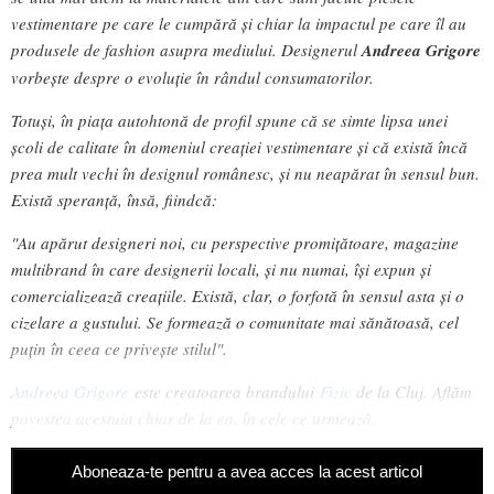
vestimentare pe care le cumpără și chiar la impactul pe care îl au
produsele de fashion asupra mediului. Designerul
Andreea Grigore
vorbește despre o evoluție în rândul consumatorilor.
Totuși, în piața autohtonă de profil spune că se simte lipsa unei
școli de calitate în domeniul creației vestimentare și că există încă
prea mult vechi în designul românesc, și nu neapărat în sensul bun.
Există speranță, însă, fiindcă:
"Au apărut designeri noi, cu perspective promițătoare, magazine
multibrand în care designerii locali, și nu numai, își expun și
comercializează creațiile. Există, clar, o forfotă în sensul asta și o
cizelare a gustului. Se formează o comunitate mai sănătoasă, cel
puțin în ceea ce privește stilul".
Andreea Grigore
este creatoarea brandului
Fizic
de la Cluj. Aflăm
povestea acestuia chiar de la ea, în cele ce urmează.
Aboneaza-te pentru a avea acces la acest articol