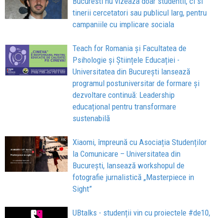
Bucuresti nu vizeaza doar studentii, ci si
tinerii cercetatori sau publicul larg, pentru
campaniile cu implicare sociala
Teach for Romania și Facultatea de
Psihologie și Științele Educației -
Universitatea din București lansează
programul postuniversitar de formare și
dezvoltare continuă: Leadership
educațional pentru transformare
sustenabilă
Xiaomi, împreună cu Asociația Studenților
la Comunicare – Universitatea din
București, lansează workshopul de
fotografie jurnalistică „Masterpiece in
Sight”
UBtalks - studenții vin cu proiectele #de10,