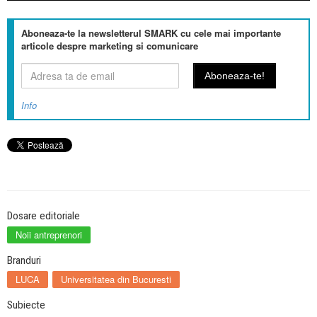
Aboneaza-te la newsletterul SMARK cu cele mai importante
articole despre marketing si comunicare
Info
Dosare editoriale
Noii antreprenori
Branduri
LUCA
Universitatea din Bucuresti
Subiecte