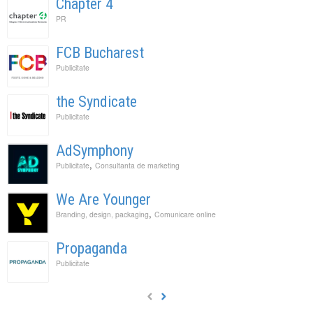
Chapter 4
PR
FCB Bucharest
Publicitate
the Syndicate
Publicitate
AdSymphony
,
Publicitate
Consultanta de marketing
We Are Younger
,
Branding, design, packaging
Comunicare online
Propaganda
Publicitate