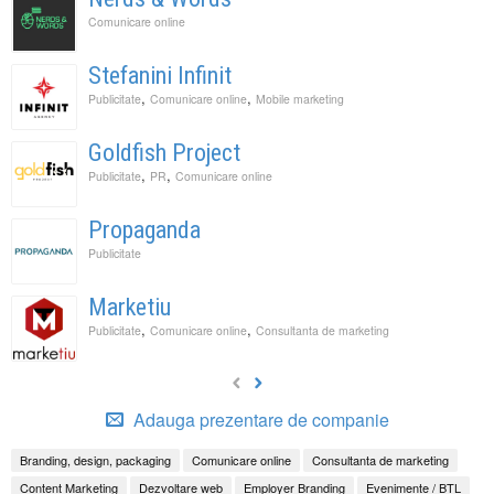
Comunicare online
Stefanini Infinit
,
,
Publicitate
Comunicare online
Mobile marketing
Goldfish Project
,
,
Publicitate
PR
Comunicare online
Propaganda
Publicitate
Marketiu
,
,
Publicitate
Comunicare online
Consultanta de marketing
Adauga prezentare de companie
Branding, design, packaging
Comunicare online
Consultanta de marketing
Content Marketing
Dezvoltare web
Employer Branding
Evenimente / BTL