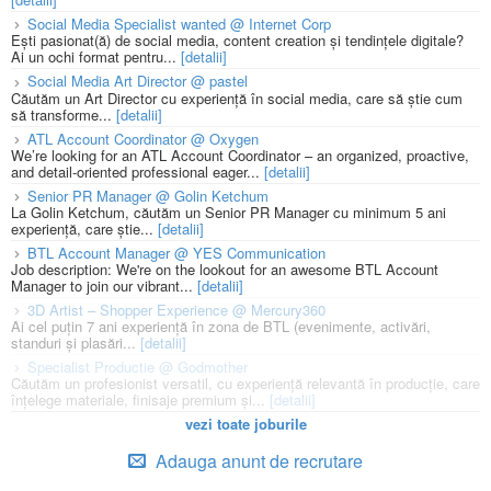
Social Media Specialist wanted @ Internet Corp
Ești pasionat(ă) de social media, content creation și tendințele digitale?
Ai un ochi format pentru...
[detalii]
Social Media Art Director @ pastel
Căutăm un Art Director cu experiență în social media, care să știe cum
să transforme...
[detalii]
ATL Account Coordinator @ Oxygen
We’re looking for an ATL Account Coordinator – an organized, proactive,
and detail-oriented professional eager...
[detalii]
Senior PR Manager @ Golin Ketchum
La Golin Ketchum, căutăm un Senior PR Manager cu minimum 5 ani
experiență, care știe...
[detalii]
BTL Account Manager @ YES Communication
Job description: We're on the lookout for an awesome BTL Account
Manager to join our vibrant...
[detalii]
3D Artist – Shopper Experience @ Mercury360
Ai cel puțin 7 ani experiență în zona de BTL (evenimente, activări,
standuri și plasări...
[detalii]
Specialist Productie @ Godmother
Căutăm un profesionist versatil, cu experiență relevantă în producție, care
înțelege materiale, finisaje premium și...
[detalii]
vezi toate joburile
Adauga anunt de recrutare