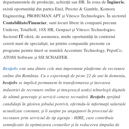
Inginerie
departamentele de producție, achiziții sau HR. În zona de
,
există oportunități din partea Enel, Procter & Gamble, Komora
Engineering, PROHUMAN APT și Vitesco Technologies. În sectorul
Contabilitate/Financiar
, sunt locuri libere în companii precum
Unilever, TotalSoft, 10X HR, Genpact și Vitesco Technologies.
IT
Sectorul
oferă, de asemenea, multe oportunități în contextul
cererii mari de specialiști, iar printre companiile prezente cu
programe pentru tineri se numără Accenture Technology, PepsiCo,
ATOSS Software și SSI SCHAEFER.
Bestjobs
este una dintre cele mai importante platforme de recrutare
online din România. Cu o experiență de peste 22 de ani în domeniu,
bestjobs
se implică permanent în transformarea și inovarea
industriei de recrutare online și integrează astăzi tehnologii digitale
de ultimă generație și servicii conexe recrutării.
Bestjobs
sprijină
candidații în găsirea jobului potrivit, oferindu-le informații salariale
actualizate constant, și îi susține pe angajatori în procesul de
recrutare prin serviciul de tip agenție - HIRE, care contribuie
semnificativ la optimizarea costurilor și la reducerea timpului de