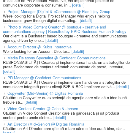
În calitate de PR Account Executive, vei implementa proiecte de
comunicare corporate & consumer, în...
[detalii]
Project Manager (Digital & eCommerce) @ Flaminjoy Group
We're looking for a Digital Project Manager who enjoys helping
businesses grow through digital marketing...
[detalii]
Photo & Video Content Creator @ boutique - creative and
communications agency | Recruited by EPIC Business Human Strategy
Our client is a Bucharest based boutique - creative and communications
agency, driven by one...
[detalii]
Account Director @ Kubis Interactive
We’re looking for an Account Director...
[detalii]
Media Relations Specialist @ Confident Communications
RESPONSABILITĂȚI Crearea și implementarea hands-on a strategiilor de
presă Redactarea de conținut editorial: comunicate de presă, interviuri,...
[detalii]
PR Manager @ Confident Communications
RESPONSABILITĂȚI Creare și implementare hands-on a strategiilor de
comunicare integrată pentru clienți B2B & B2C Implicare activă...
[detalii]
Copywriter (Mid–Senior) @ Digitas România
Căutăm un Copywriter cu experiență de agenție care știe că o idee bună
trebuie să...
[detalii]
Video Content Creator @ Cohn & Jansen
Căutăm un Video Content Creator care să gândească și să producă
content pentru unele dintre...
[detalii]
Art Director (Mid–Senior) @ Digitas România
Căutăm un Art Director care știe că e tare când o idee arată bine, dar...
[detalii]