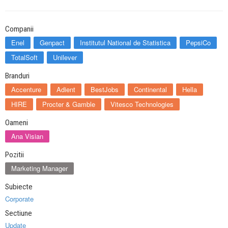
Companii
Enel
Genpact
Institutul National de Statistica
PepsiCo
TotalSoft
Unilever
Branduri
Accenture
Adient
BestJobs
Continental
Hella
HIRE
Procter & Gamble
Vitesco Technologies
Oameni
Ana Visian
Pozitii
Marketing Manager
Subiecte
Corporate
Sectiune
Update