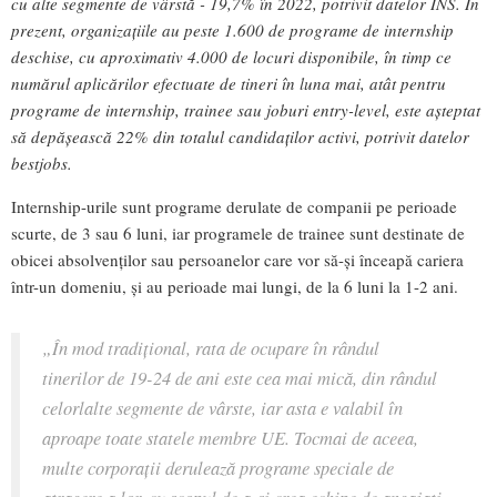
cu alte segmente de vârstă - 19,7% în 2022, potrivit datelor INS. În
prezent, organizațiile au peste 1.600 de programe de internship
deschise, cu aproximativ 4.000 de locuri disponibile, în timp ce
numărul aplicărilor efectuate de tineri în luna mai, atât pentru
programe de internship, trainee sau joburi entry-level, este așteptat
să depășească 22% din totalul candidaților activi, potrivit datelor
bestjobs.
Internship-urile sunt programe derulate de companii pe perioade
scurte, de 3 sau 6 luni, iar programele de trainee sunt destinate de
obicei absolvenților sau persoanelor care vor să-și înceapă cariera
într-un domeniu, și au perioade mai lungi, de la 6 luni la 1-2 ani.
„În mod tradițional, rata de ocupare în rândul
tinerilor de 19-24 de ani este cea mai mică, din rândul
celorlalte segmente de vârste, iar asta e valabil în
aproape toate statele membre UE. Tocmai de aceea,
multe corporații derulează programe speciale de
atragere a lor, cu scopul de a-și crea echipe de angajați