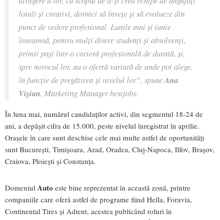
loiali și creativi, dornici să învețe și să evolueze din
punct de vedere profesional. Lunile mai și iunie
înseamnă, pentru mulți dintre studenți și absolvenți,
primii pași într-o carieră profesională de durată, și,
spre norocul lor, au o ofertă variată de unde pot alege,
în funcție de pregătirea și nivelul lor”
, spune
Ana
Vișian
, Marketing Manager bestjobs.
În luna mai, numărul candidaților activi, din segmentul 18-24 de
ani, a depășit cifra de 15.000, peste nivelul înregistrat în aprilie.
Orașele în care sunt deschise cele mai multe astfel de oportunități
sunt București, Timișoara, Arad, Oradea, Cluj-Napoca, Ilfov, Brașov,
Craiova, Ploiești și Constanța.
Auto
Domeniul
este bine reprezentat în această zonă, printre
companiile care oferă astfel de programe fiind Hella, Foravia,
Continental Tires și Adient, acestea publicând roluri în