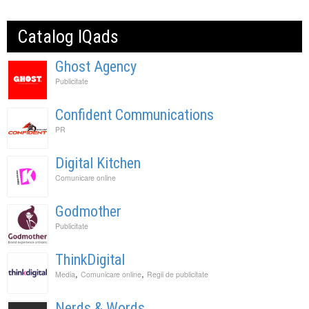
Catalog IQads
Ghost Agency
Publicitate
Confident Communications
PR
Digital Kitchen
Comunicare online
Godmother
Publicitate
ThinkDigital
,
,
Media
Comunicare online
Regii de publicitate
Nerds & Words