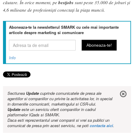
căutare. În orice moment, pe
bestjobs
sunt peste 35.000 de joburi și
4,6 milioane de profesioniști conectați la piața muncii.
Aboneaza-te la newsletterul SMARK cu cele mai importante
articole despre marketing si comunicare
Info
Sectiunea
Update
cuprinde comunicatele de presa ale
agentiilor si companiilor cu privire la activitatea lor, in special
in domeniile comunicarii, marketingului si CSR-ului.
Update
este un serviciu oferit companiilor in cadrul
platformelor IQads si SMARK.
Daca esti reprezentantul unei companii si vrei sa publici un
comunicat de presa prin acest serviciu, ne poti
contacta aici
.