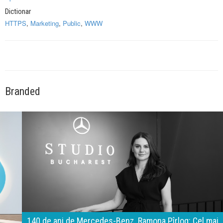
Dictionar
HTTPS
,
Marketing
,
Public
,
WWW
Branded
140 de ani de Mercedes-Benz. Ramona Pîrlog: Cel mai