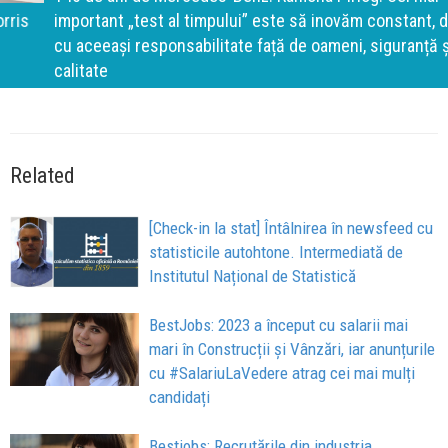
important „test al timpului” este să inovăm constant, dar
cu aceeași responsabilitate față de oameni, siguranță și
calitate
Related
[Check-in la stat] Întâlnirea în newsfeed cu
statisticile autohtone. Intermediată de
Institutul Național de Statistică
BestJobs: 2023 a început cu salarii mai
mari în Construcții și Vânzări, iar anunțurile
cu #SalariuLaVedere atrag cei mai mulți
candidați
Bestjobs: Recrutările din industria