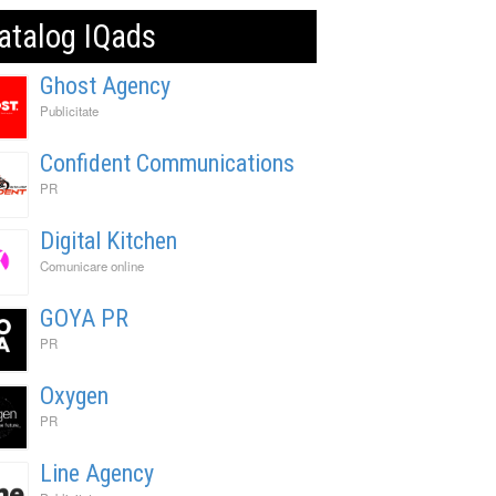
atalog IQads
Ghost Agency
Publicitate
Confident Communications
PR
Digital Kitchen
Comunicare online
GOYA PR
PR
Oxygen
PR
Line Agency