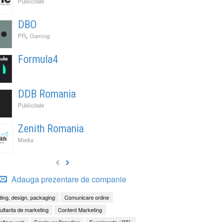
Publicitate
DBO
,
PR
Gaming
Formula4
DDB Romania
Publicitate
Zenith Romania
Media
Adauga prezentare de companie
ing, design, packaging
Comunicare online
ltanta de marketing
Content Marketing
oltare web
Employer Branding
Evenimente / BTL