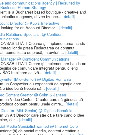
ive and communications agency | Recruited by
Business Human Strategy
lient is a Bucharest based boutique - creative and
nications agency, driven by one...
[detalii]
ount Director @ Kubis Interactive
 looking for an Account Director...
[detalii]
ia Relations Specialist @ Confident
unications
NSABILITĂȚI Crearea și implementarea hands-
strategiilor de presă Redactarea de conținut
ial: comunicate de presă, interviuri,...
[detalii]
 Manager @ Confident Communications
NSABILITĂȚI Creare și implementare hands-on
tegiilor de comunicare integrată pentru clienți
 B2C Implicare activă...
[detalii]
ywriter (Mid–Senior) @ Digitas România
m un Copywriter cu experiență de agenție care
ă o idee bună trebuie să...
[detalii]
deo Content Creator @ Cohn & Jansen
m un Video Content Creator care să gândească
 producă content pentru unele dintre...
[detalii]
 Director (Mid–Senior) @ Digitas România
m un Art Director care știe că e tare când o idee
bine, dar...
[detalii]
ial Media Specialist wanted @ Internet Corp
pasionat(ă) de social media, content creation și