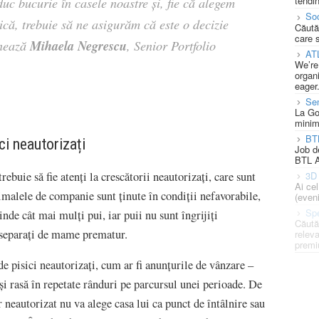
tendin
duc bucurie în casele noastre și, fie că alegem
Soc
ă, trebuie să ne asigurăm că este o decizie
Căută
care 
Mihaela Negrescu
nează
, Senior Portfolio
AT
We’re
organi
eager
Se
La Go
minim
BT
ci neautorizați
Job d
BTL A
ebuie să fie atenți la crescătorii neautorizați, care sunt
3D 
Ai ce
nimalele de companie sunt ținute în condiții nefavorabile,
(eveni
Spe
nde cât mai mulți pui, iar puii nu sunt îngrijiți
Căută
 separați de mame prematur.
releva
premi
de pisici neautorizați, cum ar fi anunțurile de vânzare –
i rasă în repetate rânduri pe parcursul unei perioade. De
neautorizat nu va alege casa lui ca punct de întâlnire sau