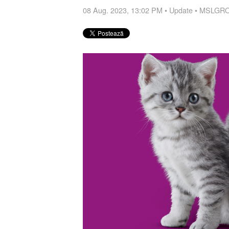
08 Aug. 2023, 13:02 PM
•
Update
•
MSLGROU