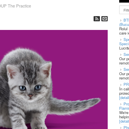
P The Practice
BT
(Bucu
Rolul
care 
Spe
Speci
Lucră
Sen
Our p
remote
Se
Our p
remote
PR
În ca
proie
[detali
Pro
Flami
We're
helpi
[detali
Pho