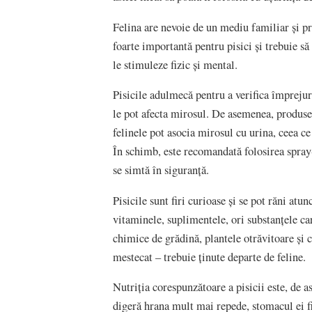
Felina are nevoie de un mediu familiar și pre
foarte importantă pentru pisici și trebuie să 
le stimuleze fizic și mental.
Pisicile adulmecă pentru a verifica împrejuri
le pot afecta mirosul. De asemenea, produse
felinele pot asocia mirosul cu urina, ceea ce
În schimb, este recomandată folosirea spray-u
se simtă în siguranță.
Pisicile sunt firi curioase și se pot răni at
vitaminele, suplimentele, ori substanțele ca
chimice de grădină, plantele otrăvitoare și 
mestecat – trebuie ținute departe de feline.
Nutriția corespunzătoare a pisicii este, de 
digeră hrana mult mai repede, stomacul ei f