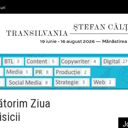
uri
ătorim Ziua
isicii
J