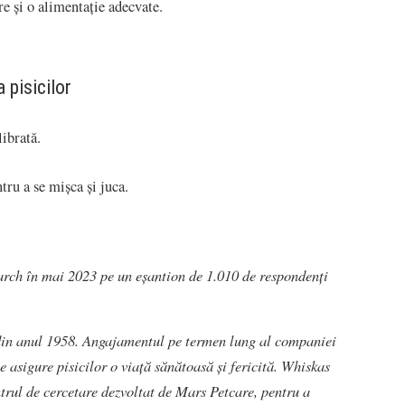
re și o alimentație adecvate.
 pisicilor
librată.
tru a se mișca și juca.
arch în mai 2023 pe un eșantion de 1.010 de respondenți
din anul 1958. Angajamentul pe termen lung al companiei
e asigure pisicilor o viață sănătoasă și fericită. Whiskas
ul de cercetare dezvoltat de Mars Petcare, pentru a