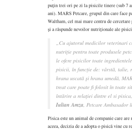
puțin trei ori pe zi la pisicile tinere (sub 7 
ani). MARS Petcare, grupul din care face pa
Waltham, cel mai mare centru de cercetare 
și a răspunde nevoilor nutriționale ale pisici
„Cu ajutorul medicilor veterinari c
nutriție pentru toate produsele pe
le ofere pisicilor toate ingredientel
pisicii, în funcție de: vârstă, talie
hrana uscată și hrana umedă, MARS
treat care poate fi folosit în toate s
întărire a relației dintre el si pisi
Iulian Amza
, Petcare Ambasador î
Pisica este un animal de companie care are n
aceea, decizia de a adopta o pisică vine cu r