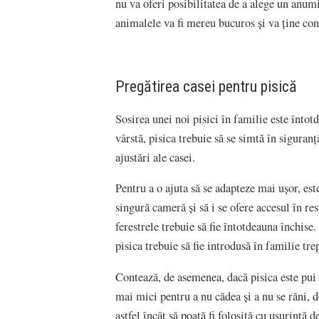
nu va oferi posibilitatea de a alege un anum
animalele va fi mereu bucuros și va ține cont
Pregătirea casei pentru pisică
Sosirea unei noi pisici în familie este înto
vârstă, pisica trebuie să se simtă în siguran
ajustări ale casei.
Pentru a o ajuta să se adapteze mai ușor, est
singură cameră și să i se ofere accesul în re
ferestrele trebuie să fie întotdeauna închise
pisica trebuie să fie introdusă în familie tr
Contează, de asemenea, dacă pisica este pui s
mai mici pentru a nu cădea și a nu se răni, 
astfel încât să poată fi folosită cu ușurință d