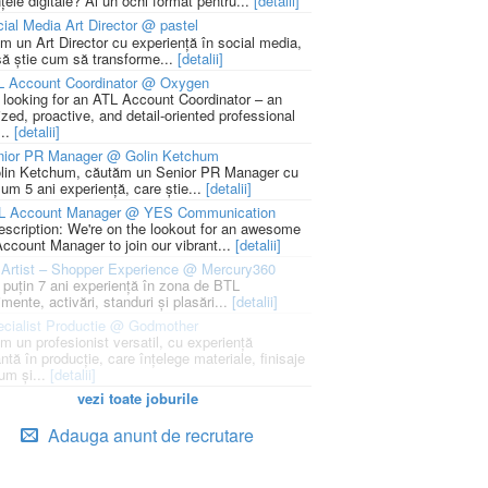
țele digitale? Ai un ochi format pentru...
[detalii]
ial Media Art Director @ pastel
m un Art Director cu experiență în social media,
să știe cum să transforme...
[detalii]
L Account Coordinator @ Oxygen
 looking for an ATL Account Coordinator – an
zed, proactive, and detail-oriented professional
...
[detalii]
nior PR Manager @ Golin Ketchum
lin Ketchum, căutăm un Senior PR Manager cu
um 5 ani experiență, care știe...
[detalii]
L Account Manager @ YES Communication
escription: We're on the lookout for an awesome
ccount Manager to join our vibrant...
[detalii]
Artist – Shopper Experience @ Mercury360
l puțin 7 ani experiență în zona de BTL
mente, activări, standuri și plasări...
[detalii]
cialist Productie @ Godmother
m un profesionist versatil, cu experiență
ntă în producție, care înțelege materiale, finisaje
um și...
[detalii]
vezi toate joburile
Adauga anunt de recrutare