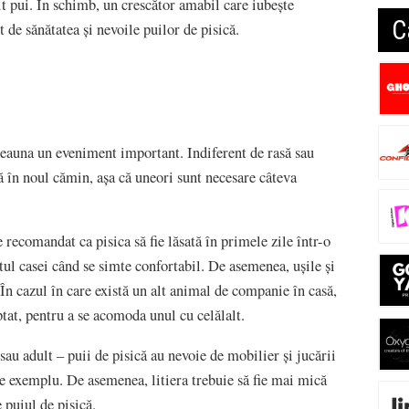
it pui. În schimb, un crescător amabil care iubește
C
 de sănătatea și nevoile puilor de pisică.
tdeauna un eveniment important. Indiferent de rasă sau
ță în noul cămin, așa că uneori sunt necesare câteva
e recomandat ca pisica să fie lăsată în primele zile într-o
stul casei când se simte confortabil. De asemenea, ușile și
. În cazul în care există un alt animal de companie în casă,
eptat, pentru a se acomoda unul cu celălalt.
au adult – puii de pisică au nevoie de mobilier și jucării
de exemplu. De asemenea, litiera trebuie să fie mai mică
e puiul de pisică.