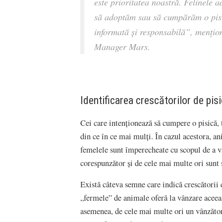
este prioritatea noastră. Felinele a
să adoptăm sau să cumpărăm o pisic
informată și responsabilă”,
mențio
Manager Mars.
Identificarea crescătorilor de pisi
Cei care intenționează să cumpere o pisică, tr
din ce în ce mai mulți. În cazul acestora, a
femelele sunt împerecheate cu scopul de a vi
corespunzător și de cele mai multe ori sunt
Există câteva semne care indică crescătorii 
„fermele” de animale oferă la vânzare aceeaș
asemenea, de cele mai multe ori un vânzător 