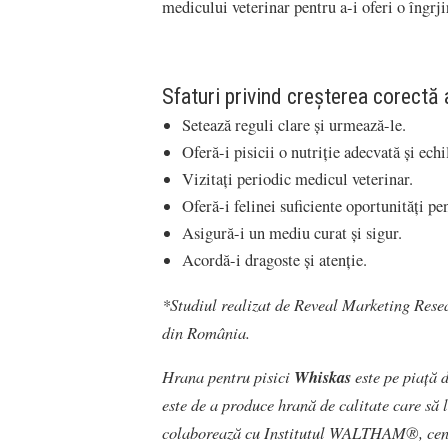
medicului veterinar pentru a-i oferi o îngrji
Sfaturi privind creșterea corectă a
Setează reguli clare și urmează-le.
Oferă-i pisicii o nutriție adecvată și echi
Vizitați periodic medicul veterinar.
Oferă-i felinei suficiente oportunități pen
Asigură-i un mediu curat și sigur.
Acordă-i dragoste și atenție.
*Studiul realizat de Reveal Marketing Rese
din România.
Hrana pentru pisici
Whiskas
este pe piață 
este de a produce hrană de calitate care să l
colaborează cu Institutul WALTHAM®, centr