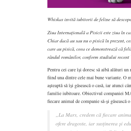
Whiskas invită iubitorii de feline să descope
Ziua Internațională a Pisicii este ziua în ca
Chiar dacă au sau nu o pisică în prezent, c
care au pisică, ceea ce demonstrează că fel
rândul românilor, conform studiului recent
Pentru cei care își doresc să aibă alături u
fiind una dintre cele mai bune variante. O m
așteaptă să își găsească o casă, iar atunci c
familie iubitoare. Obiectivul companiei MAR
fiecare animal de companie să-și găsească o
„La Mars, credem că fiecare animal
ofere dragoste, iar susținerea și ed