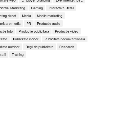
iential Marketing
Gaming
Interactive Retail
ting direct
Media
Mobile marketing
orizare media
PR
Productie audio
ctie foto
Productie publicitara
Productie video
citate
Publicitate indoor
Publicitate neconventionala
citate outdoor
Regii de publicitate
Research
rafii
Training