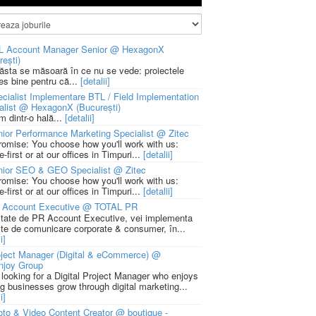
L Account Manager Senior @ HexagonX
rești)
 ăsta se măsoară în ce nu se vede: proiectele
ies bine pentru că...
[detalii]
cialist Implementare BTL / Field Implementation
alist @ HexagonX (București)
m dintr-o hală...
[detalii]
ior Performance Marketing Specialist @ Zitec
romise: You choose how you'll work with us:
-first or at our offices in Timpuri...
[detalii]
nior SEO & GEO Specialist @ Zitec
romise: You choose how you'll work with us:
-first or at our offices in Timpuri...
[detalii]
 Account Executive @ TOTAL PR
litate de PR Account Executive, vei implementa
cte de comunicare corporate & consumer, în...
i]
ject Manager (Digital & eCommerce) @
njoy Group
 looking for a Digital Project Manager who enjoys
ng businesses grow through digital marketing...
i]
to & Video Content Creator @ boutique -