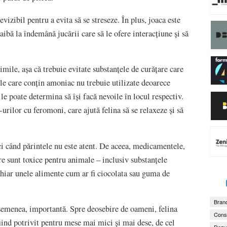
vizibil pentru a evita să se streseze. În plus, joaca este
aibă la îndemână jucării care să le ofere interacțiune și să
mile, așa că trebuie evitate substanțele de curățare care
le care conțin amoniac nu trebuie utilizate deoarece
 le poate determina să își facă nevoile în locul respectiv.
rilor cu feromoni, care ajută felina să se relaxeze și să
unci când părintele nu este atent. De aceea, medicamentele,
re sunt toxice pentru animale – inclusiv substanțele
chiar unele alimente cum ar fi ciocolata sau guma de
Brand
asemenea, importantă. Spre deosebire de oameni, felina
Consu
iind potrivit pentru mese mai mici și mai dese, de cel
Dezv