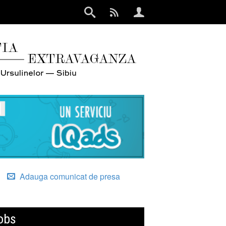
Adauga comunicat de presa
obs