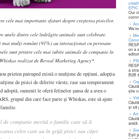
creat
EPIC 
Our c
commu
re cele mai importante sfaturi despre creșterea pisicilor.
Acc
We’re
re unele dintre cele îndrăgite animale sunt celebrate.
Med
Comm
ei mai mulți români (91%) au interacționat cu persoane
RESPO
on a 
inele sunt printre cele mai iubite animale de companie în
editor
 Whiskas realizat de Reveal Marketing Agency*.
PR
RESPO
a stra
n nou prieten patruped există o mulțime de opțiuni, adopția
B2B &
Cop
ulțime de pisici de diferite vârste, rase sau temperament
Căută
ând adoptă, oamenii le oferă felinelor șansa de a avea o
știe c
Vi
S, grupul din care face parte și Whiskas, este să ajute
Căută
și să
 familie.
Art
Căută
 de companie merită o familie care să îi
arată 
Soc
ucarea celor care au în grijă pisici sau căței
Ești 