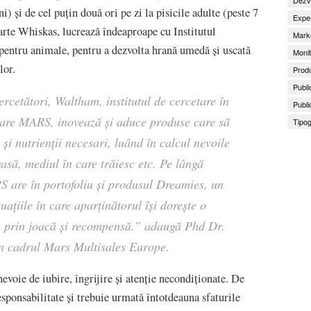
ani) și de cel puțin două ori pe zi la pisicile adulte (peste 7
Exper
rte Whiskas, lucrează îndeaproape cu Institutul
Marke
pentru animale, pentru a dezvolta hrană umedă și uscată
Monit
lor.
Produ
Publi
ercetători, Waltham, institutul de cercetare în
Publi
tcare MARS, inovează și aduce produse care să
Tipog
e și nutrienții necesari, luând în calcul nevoile
, rasă, mediul în care trăiesc etc. Pe lângă
 are în portofoliu și produsul Dreamies, un
ituațiile în care aparținătorul își dorește o
ca, prin joacă și recompensă.”
adaugă Phd Dr.
n cadrul Mars Multisales Europe.
evoie de iubire, îngrijire și atenție necondiționate. De
esponsabilitate și trebuie urmată întotdeauna sfaturile