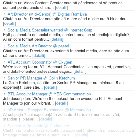
Căutăm un Video Content Creator care să gândească și să producă
content pentru unele dintre...
[detalii]
Art Director (Mid–Senior) @ Digitas România
Căutăm un Art Director care știe că e tare când o idee arată bine, dar...
[detalii]
Social Media Specialist wanted @ Internet Corp
Ești pasionat(ă) de social media, content creation și tendințele digitale?
Ai un ochi format pentru...
[detalii]
Social Media Art Director @ pastel
Căutăm un Art Director cu experiență în social media, care să știe cum
să transforme...
[detalii]
ATL Account Coordinator @ Oxygen
We’re looking for an ATL Account Coordinator – an organized, proactive,
and detail-oriented professional eager...
[detalii]
Senior PR Manager @ Golin Ketchum
La Golin Ketchum, căutăm un Senior PR Manager cu minimum 5 ani
experiență, care știe...
[detalii]
BTL Account Manager @ YES Communication
Job description: We're on the lookout for an awesome BTL Account
Manager to join our vibrant...
[detalii]
3D Artist – Shopper Experience @ Mercury360
Ai cel puțin 7 ani experiență în zona de BTL (evenimente, activări,
standuri și plasări...
[detalii]
Specialist Productie @ Godmother
Căutăm un profesionist versatil, cu experiență relevantă în producție, care
înțelege materiale, finisaje premium și...
[detalii]