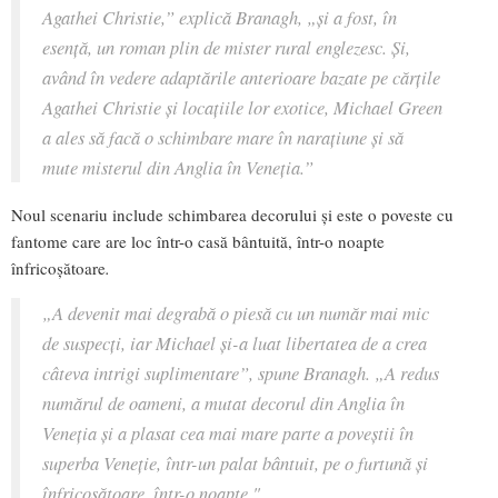
Agathei Christie,”
explică Branagh,
„și a fost, în
esență, un roman plin de mister rural englezesc. Și,
având în vedere adaptările anterioare bazate pe cărţile
Agathei Christie și locațiile lor exotice, Michael Green
a ales să facă o schimbare mare în narațiune și să
mute misterul din Anglia în Veneția.”
Noul scenariu include schimbarea decorului și este o poveste cu
fantome care are loc într-o casă bântuită, într-o noapte
înfricoșătoare
.
„A devenit mai degrabă o piesă cu un număr mai mic
de suspecți, iar Michael și-a luat libertatea de a crea
câteva intrigi suplimentare”,
spune Branagh.
„A redus
numărul de oameni, a mutat decorul din Anglia în
Veneția și a plasat cea mai mare parte a poveștii în
superba Veneție, într-un palat bântuit, pe o furtună și
înfricoșătoare, într-o noapte."