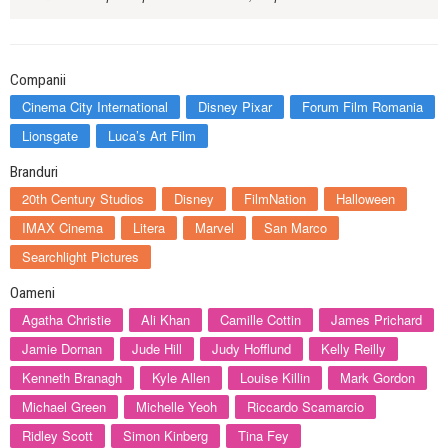
Companii
Cinema City International
Disney Pixar
Forum Film Romania
Lionsgate
Luca’s Art Film
Branduri
20th Century Studios
Disney
FilmNation
Halloween
IMAX Cinema
Litera
Marvel
San Marco
Searchlight Pictures
Oameni
Agatha Christie
Ali Khan
Camille Cottin
James Prichard
Jamie Dornan
Jude Hill
Judy Hofflund
Kelly Reilly
Kenneth Branagh
Kyle Allen
Louise Killin
Mark Gordon
Michael Green
Michelle Yeoh
Riccardo Scamarcio
Ridley Scott
Simon Kinberg
Tina Fey