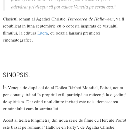
adevărat privilegiu să pot aduce Veneția pe ecran așa.”
Clasicul roman al Agathei Christie,
Petrecerea de Halloween
, va fi
republicat in luna septembrie cu o coperta inspirata de vizualul
filmului, la editura
Litera
, cu ocazia lansarii premierei
cinematografice.
SINOPSIS:
În Veneția de după cel de-al Doilea Război Mondial, Poirot, acum
pensionat și trăind în propriul exil, participă cu reticență la o ședință
de spiritism. Dar când unul dintre invitați este ucis, demascarea
criminalului care în sarcina lui.
Acest al treilea lungmetraj din noua serie de filme cu Hercule Poirot
este bazat pe romanul "Hallowe'en Party", de Agatha Christie.