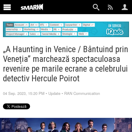
„A Haunting in Venice / Bântuind prin
Veneția” marchează spectaculoasa
revenire pe marile ecrane a celebrului
detectiv Hercule Poirot
04 Sep. 2023, 15:20 PM
•
Update
•
RAN Communication