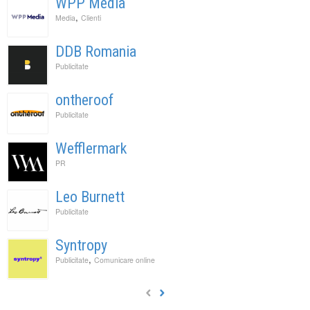
WPP Media
,
Media
Clienti
DDB Romania
Publicitate
ontheroof
Publicitate
Wefflermark
PR
Leo Burnett
Publicitate
Syntropy
,
Publicitate
Comunicare online