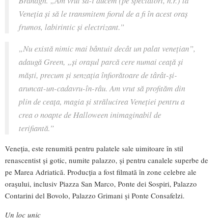
Veneția și să le transmitem fiorul de a fi în acest oraș
frumos, labirintic și electrizant.”
„Nu există nimic mai bântuit decât un palat venețian”,
adaugă Green,
„și orașul parcă cere numai ceață și
măști, precum și senzația înfiorătoare de târât-şi-
aruncat-un-cadavru-în-râu. Am vrut să profităm din
plin de ceaţa, magia și strălucirea Veneției pentru a
crea o noapte de Halloween inimaginabil de
terifiantă.”
Veneția, este renumită pentru palatele sale uimitoare în stil
renascentist și gotic, numite palazzo, și pentru canalele superbe de
pe Marea Adriatică. Producția a fost filmată în zone celebre ale
orașului, inclusiv Piazza San Marco, Ponte dei Sospiri, Palazzo
Contarini del Bovolo, Palazzo Grimani şi Ponte Consafelzi.
Un loc unic