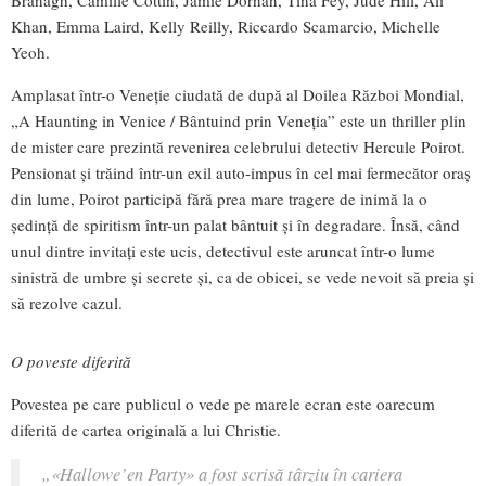
Khan, Emma Laird, Kelly Reilly, Riccardo Scamarcio, Michelle
Yeoh.
Amplasat într-o Veneție ciudată de după al Doilea Război Mondial,
„A Haunting in Venice / Bântuind prin Veneția” este un thriller plin
de mister care prezintă revenirea celebrului detectiv Hercule Poirot.
Pensionat și trăind într-un exil auto-impus în cel mai fermecător oraș
din lume, Poirot participă fără prea mare tragere de inimă la o
ședință de spiritism într-un palat bântuit și în degradare. Însă, când
unul dintre invitați este ucis, detectivul este aruncat într-o lume
sinistră de umbre și secrete şi, ca de obicei, se vede nevoit să preia şi
să rezolve cazul.
O poveste diferită
Povestea pe care publicul o vede pe marele ecran este oarecum
diferită de cartea originală a lui Christie.
„
«
Hallowe’en Party
»
a fost scrisă târziu în cariera