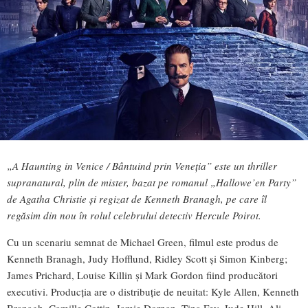
„A Haunting in Venice / Bântuind prin Veneția” este un thriller
supranatural, plin de mister, bazat pe romanul „Hallowe’en Party”
de Agatha Christie și regizat de Kenneth Branagh, pe care îl
regăsim din nou în rolul celebrului detectiv Hercule Poirot.
Cu un scenariu semnat de Michael Green, filmul este produs de
Kenneth Branagh, Judy Hofflund, Ridley Scott și Simon Kinberg;
James Prichard, Louise Killin și Mark Gordon fiind producători
executivi. Producţia are o distribuție de neuitat: Kyle Allen, Kenneth
Branagh, Camille Cottin, Jamie Dornan, Tina Fey, Jude Hill, Ali