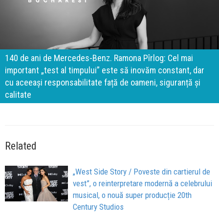
140 de ani de Mercedes-Benz. Ramona Pîrlog: Cel mai
important „test al timpului” este să inovăm constant, dar
cu aceeași responsabilitate față de oameni, siguranță și
calitate
Related
„West Side Story / Poveste din cartierul de
vest”, o reinterpretare modernă a celebrului
musical, o nouă super producție 20th
Century Studios