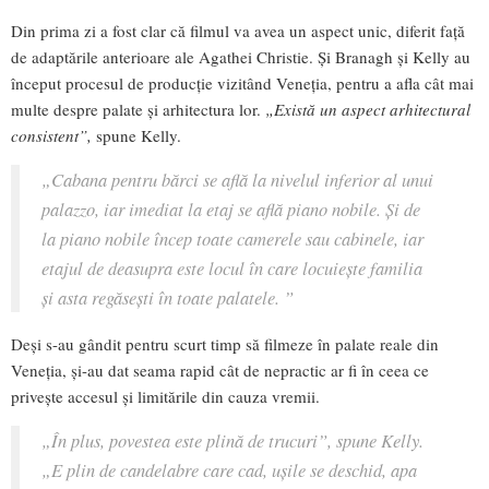
Din prima zi a fost clar că filmul va avea un aspect unic, diferit față
de adaptările anterioare ale Agathei Christie. Și Branagh și Kelly au
început procesul de producţie vizitând Veneția, pentru a afla cât mai
multe despre palate și arhitectura lor.
„Există un aspect arhitectural
consistent”,
spune Kelly.
„Cabana pentru bărci se află la nivelul inferior al unui
palazzo, iar imediat la etaj se află piano nobile. Și de
la piano nobile încep toate camerele sau cabinele, iar
etajul de deasupra este locul în care locuiește familia
și asta regăseşti în toate palatele. ”
Deși s-au gândit pentru scurt timp să filmeze în palate reale din
Veneția, și-au dat seama rapid cât de nepractic ar fi în ceea ce
privește accesul și limitările din cauza vremii.
„În plus, povestea este plină de trucuri”,
spune Kelly
.
„E plin de candelabre care cad, ușile se deschid, apa