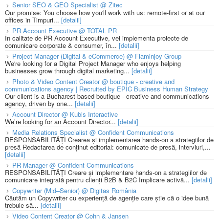
Senior SEO & GEO Specialist @ Zitec
Our promise: You choose how you'll work with us: remote-first or at our
offices in Timpuri...
[detalii]
PR Account Executive @ TOTAL PR
În calitate de PR Account Executive, vei implementa proiecte de
comunicare corporate & consumer, în...
[detalii]
Project Manager (Digital & eCommerce) @ Flaminjoy Group
We're looking for a Digital Project Manager who enjoys helping
businesses grow through digital marketing...
[detalii]
Photo & Video Content Creator @ boutique - creative and
communications agency | Recruited by EPIC Business Human Strategy
Our client is a Bucharest based boutique - creative and communications
agency, driven by one...
[detalii]
Account Director @ Kubis Interactive
We’re looking for an Account Director...
[detalii]
Media Relations Specialist @ Confident Communications
RESPONSABILITĂȚI Crearea și implementarea hands-on a strategiilor de
presă Redactarea de conținut editorial: comunicate de presă, interviuri,...
[detalii]
PR Manager @ Confident Communications
RESPONSABILITĂȚI Creare și implementare hands-on a strategiilor de
comunicare integrată pentru clienți B2B & B2C Implicare activă...
[detalii]
Copywriter (Mid–Senior) @ Digitas România
Căutăm un Copywriter cu experiență de agenție care știe că o idee bună
trebuie să...
[detalii]
Video Content Creator @ Cohn & Jansen