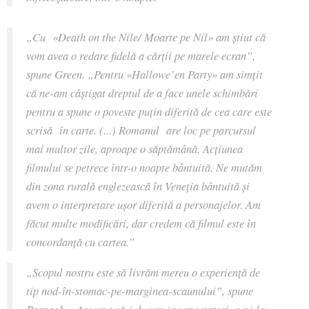
„Cu
«
Death on the Nile/ Moarte pe Nil
»
am știut că
vom avea o redare fidelă a cărții pe marele ecran”,
spune Green.
„Pentru
«
Hallowe’en Party
»
am simțit
că ne-am câștigat dreptul de a face unele schimbări
pentru a spune o poveste puțin diferită de cea care este
scrisă în carte. (...) Romanul are loc pe parcursul
mai multor zile, aproape o săptămână. Acţiunea
filmului se petrece într-o noapte bântuită. Ne mutăm
din zona rurală englezească în Veneția bântuită și
avem o interpretare ușor diferită a personajelor. Am
făcut multe modificări, dar credem că filmul este în
concordanță cu cartea.”
„Scopul nostru este să livrăm mereu o experiență de
tip nod-în-stomac-pe-marginea-scaunului”,
spune
Branagh.
„Am vrut să-i ducem (pe spectatori, n.r.) la