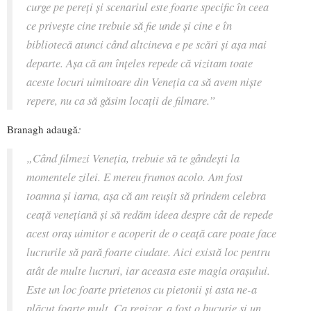
curge pe pereți și scenariul este foarte specific în ceea
ce privește cine trebuie să fie unde și cine e în
bibliotecă atunci când altcineva e pe scări și așa mai
departe. Așa că am înțeles repede că vizitam toate
aceste locuri uimitoare din Veneția ca să avem nişte
repere, nu ca să găsim locații de filmare.”
Branagh adaugă
:
„Când filmezi Veneția, trebuie să te gândeşti la
momentele zilei. E mereu frumos acolo. Am fost
toamna şi iarna, așa că am reușit să prindem celebra
ceață venețiană și să redăm ideea despre cât de repede
acest oraș uimitor e acoperit de o ceață care poate face
lucrurile să pară foarte ciudate. Aici există loc pentru
atât de multe lucruri, iar aceasta este magia oraşului.
Este un loc foarte prietenos cu pietonii și asta ne-a
plăcut foarte mult. Ca regizor, a fost o bucurie și un