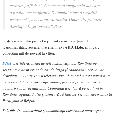
care are grijă de ei. Componenta emoțională din care
a rezultat personificarea Dulapului a fost o surpriză
pentru noi”
,
a declarat
Alexandra Timar
, Președintele
Asociației Îngeri pentru Suflete.
Susținerea acestui proiect reprezintă o nouă acțiune de
DIGIEdu
responsabilitate socială, înscrisă în axa #
, prin care
conectăm mii de povești la viitor.
DIGI
este liderul pieței de telecomunicații din România pe
segmentele de internet de bandă largă (broadband), servicii de
distribuție TV (pay-TV) și telefonie fixă,
deținând o cotă importantă
pe segmentul de comunicații mobile, precum și cea mai mare
acoperire la nivel național. Compania derulează operațiuni în
România, Spania, Italia și urmeaz
ă să lanseze servicii electronice
în
Portugalia și Belgia.
Soluțiile de conectivitate și comunicații electronice convergente