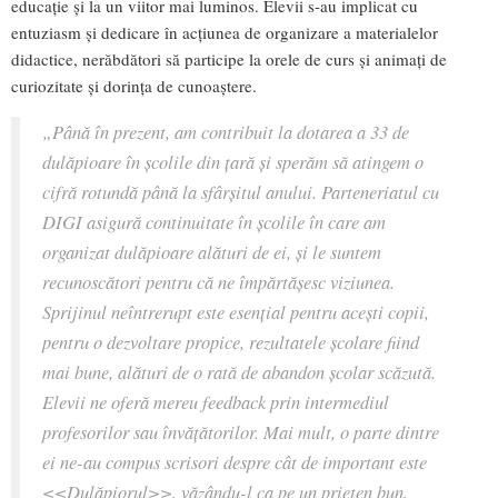
educație și la un viitor mai luminos. Elevii s-au implicat cu
entuziasm și dedicare în acțiunea de organizare a materialelor
didactice, nerăbdători să participe la orele de curs și animați de
curiozitate și dorința de cunoaștere.
„
Până în prezent, am contribuit la dotarea a 33 de
dulăpioare în școlile din țară și sperăm să atingem o
cifră rotundă până la sfârșitul anului.
Parteneriatul cu
DIGI asigură continuitate în școlile în care am
organizat dulăpioare alături de ei, și le suntem
recunoscători pentru că ne împărtășesc viziunea.
Sprijinul neîntrerupt este esențial pentru acești copii,
pentru o dezvoltare propice, rezultatele școlare fiind
mai bune, alături de o rată de abandon școlar scăzută.
Elevii ne oferă mereu feedback prin intermediul
profesorilor sau învățătorilor. Mai mult, o parte dintre
ei ne-au compus scrisori despre cât de important este
<<Dulăpiorul>>, văzându-l ca pe un prieten bun,