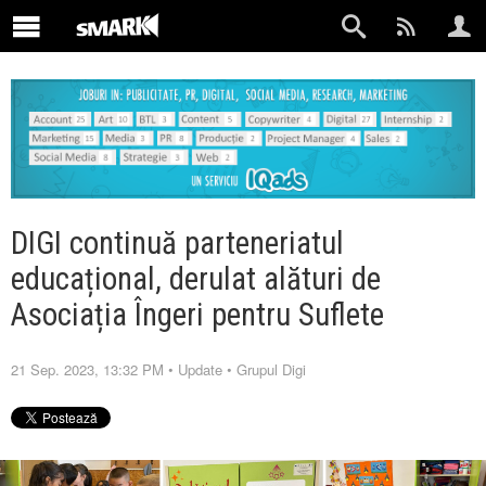
DIGI continuă parteneriatul
educațional, derulat alături de
Asociația Îngeri pentru Suflete
21 Sep. 2023, 13:32 PM
•
Update
•
Grupul Digi