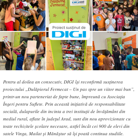
Pentru al doilea an consecutiv, DIGI își reconfirmă susținerea
proiectului „Dulăpiorul Fermecat – Un pas spre un viitor mai bun”,
printr-un nou parteneriat de fapte bune, împreună cu Asociația
Îngeri pentru Suflete. Prin această inițiativă de responsabilitate
socială, dulapurile din incinta a trei instituții de învățământ din
mediul rural, aflate în județul Arad, sunt din nou aprovizionate cu
toate rechizitele școlare necesare, astfel încât cei 900 de elevi din
satele Vinga, Mailat și Mănăștur să își poată continua studiile.