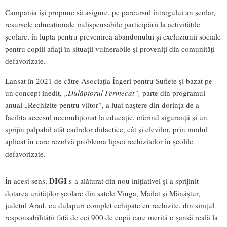
Campania își propune să asigure, pe parcursul întregului an școlar,
resursele educaționale indispensabile participării la activitățile
școlare, în lupta pentru prevenirea abandonului și excluziunii sociale
pentru copiii aflați în situații vulnerabile și proveniți din comunități
defavorizate.
Lansat în 2021 de către Asociația Îngeri pentru Suflete și bazat pe
un concept inedit,
„Dulăpiorul Fermecat”,
parte din programul
anual „Rechizite pentru viitor”, a luat naștere din dorința de a
facilita accesul necondiționat la educație, oferind siguranță și un
sprijin palpabil atât cadrelor didactice, cât și elevilor, prin modul
aplicat în care rezolvă problema lipsei rechizitelor în școlile
defavorizate.
DIGI
În acest sens,
s-a alăturat din nou inițiativei și a sprijinit
dotarea unităților școlare din satele Vinga, Mailat și Mănăștur,
județul Arad, cu dulapuri complet echipate cu rechizite, din simțul
responsabilității față de cei 900 de copii care merită o șansă reală la