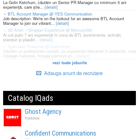
La Golin Ketchum, căutăm un Senior PR Manager cu minimum 5 ani
experiență, care știe...
[detalii]
BTL Account Manager @ YES Communication
Job description: We're on the lookout for an awesome BTL Account
Manager to join our vibrant...
[detalii]
3D Artist – Shopper Experience @ Mercury360
Ai cel puțin 7 ani experiență în zona de BTL (evenimente, activări,
standuri și plasări...
[detalii]
Specialist Productie @ Godmother
Căutăm un profesionist versatil, cu experiență relevantă în producție, care
înțelege materiale, finisaje premium și...
[detalii]
vezi toate joburile
Adauga anunt de recrutare
Catalog IQads
Ghost Agency
Publicitate
Confident Communications