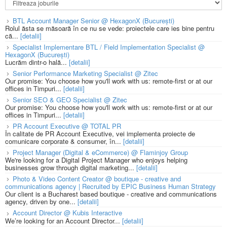
BTL Account Manager Senior @ HexagonX (București)
Rolul ăsta se măsoară în ce nu se vede: proiectele care ies bine pentru
că...
[detalii]
Specialist Implementare BTL / Field Implementation Specialist @
HexagonX (București)
Lucrăm dintr-o hală...
[detalii]
Senior Performance Marketing Specialist @ Zitec
Our promise: You choose how you'll work with us: remote-first or at our
offices in Timpuri...
[detalii]
Senior SEO & GEO Specialist @ Zitec
Our promise: You choose how you'll work with us: remote-first or at our
offices in Timpuri...
[detalii]
PR Account Executive @ TOTAL PR
În calitate de PR Account Executive, vei implementa proiecte de
comunicare corporate & consumer, în...
[detalii]
Project Manager (Digital & eCommerce) @ Flaminjoy Group
We're looking for a Digital Project Manager who enjoys helping
businesses grow through digital marketing...
[detalii]
Photo & Video Content Creator @ boutique - creative and
communications agency | Recruited by EPIC Business Human Strategy
Our client is a Bucharest based boutique - creative and communications
agency, driven by one...
[detalii]
Account Director @ Kubis Interactive
We’re looking for an Account Director...
[detalii]