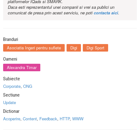
platformelor IQads si SMARK.
Daca esti reprezentantul unei companii si vrei sa publici un
comunicat de presa prin acest serviciu, ne poti
contacta aici
.
Branduri
Asociatia Ingeri pentru suflete
Digi
Digi Sport
Oameni
Alexandra Timar
Subiecte
Corporate
,
ONG
Sectiune
Update
Dictionar
Acoperire
,
Content
,
Feedback
,
HTTP
,
WWW