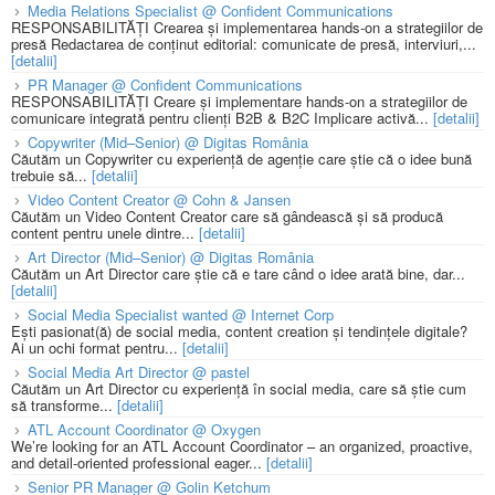
Media Relations Specialist @ Confident Communications
RESPONSABILITĂȚI Crearea și implementarea hands-on a strategiilor de
presă Redactarea de conținut editorial: comunicate de presă, interviuri,...
[detalii]
PR Manager @ Confident Communications
RESPONSABILITĂȚI Creare și implementare hands-on a strategiilor de
comunicare integrată pentru clienți B2B & B2C Implicare activă...
[detalii]
Copywriter (Mid–Senior) @ Digitas România
Căutăm un Copywriter cu experiență de agenție care știe că o idee bună
trebuie să...
[detalii]
Video Content Creator @ Cohn & Jansen
Căutăm un Video Content Creator care să gândească și să producă
content pentru unele dintre...
[detalii]
Art Director (Mid–Senior) @ Digitas România
Căutăm un Art Director care știe că e tare când o idee arată bine, dar...
[detalii]
Social Media Specialist wanted @ Internet Corp
Ești pasionat(ă) de social media, content creation și tendințele digitale?
Ai un ochi format pentru...
[detalii]
Social Media Art Director @ pastel
Căutăm un Art Director cu experiență în social media, care să știe cum
să transforme...
[detalii]
ATL Account Coordinator @ Oxygen
We’re looking for an ATL Account Coordinator – an organized, proactive,
and detail-oriented professional eager...
[detalii]
Senior PR Manager @ Golin Ketchum