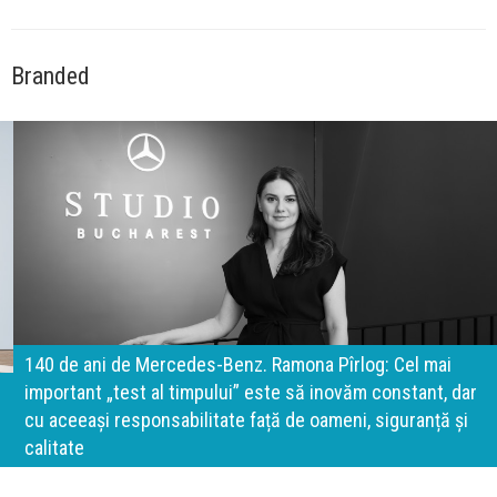
Branded
140 de ani de Mercedes-Benz. Ramona Pîrlog: Cel mai
important „test al timpului” este să inovăm constant, dar
cu aceeași responsabilitate față de oameni, siguranță și
calitate