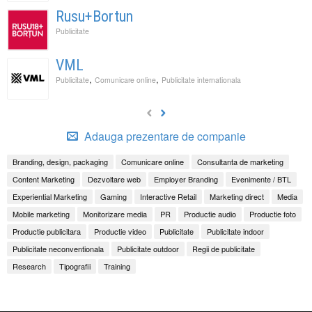
Rusu+Bortun
Publicitate
VML
,
,
Publicitate
Comunicare online
Publicitate internationala
Adauga prezentare de companie
Branding, design, packaging
Comunicare online
Consultanta de marketing
Content Marketing
Dezvoltare web
Employer Branding
Evenimente / BTL
Experiential Marketing
Gaming
Interactive Retail
Marketing direct
Media
Mobile marketing
Monitorizare media
PR
Productie audio
Productie foto
Productie publicitara
Productie video
Publicitate
Publicitate indoor
Publicitate neconventionala
Publicitate outdoor
Regii de publicitate
Research
Tipografii
Training