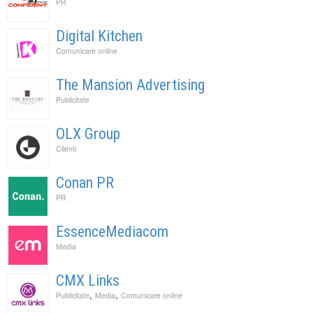
PR
Digital Kitchen
Comunicare online
The Mansion Advertising
Publicitate
OLX Group
Clienti
Conan PR
PR
EssenceMediacom
Media
CMX Links
,
,
Publicitate
Media
Comunicare online