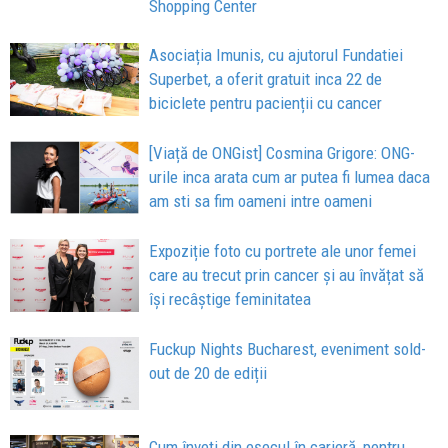
Shopping Center
Asociația Imunis, cu ajutorul Fundatiei
Superbet, a oferit gratuit inca 22 de
biciclete pentru pacienții cu cancer
[Viață de ONGist] Cosmina Grigore: ONG-
urile inca arata cum ar putea fi lumea daca
am sti sa fim oameni intre oameni
Expoziție foto cu portrete ale unor femei
care au trecut prin cancer și au învățat să
își recâștige feminitatea
Fuckup Nights Bucharest, eveniment sold-
out de 20 de ediții
Cum înveți din eșecul în carieră, pentru