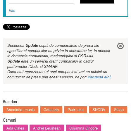
Info
Sectiunea
Update
cuprinde comunicatele de presa ale
agentiilor si companiilor cu privire la activitatea lor, in special
in domeniile comunicarii, marketingului si CSR-ului.
Update
este un serviciu oferit companiilor in cadrul
platformelor IQads si SMARK.
Daca esti reprezentantul unei companii si vrei sa publici un
comunicat de presa prin acest serviciu, ne poti
contacta aici
.
Branduri
Asociatia Imunis
Cofetaria
ParkLake
SKODA
Sloop
Oameni
Ada Gales
Andrei Leustean
Cosmina Grigore