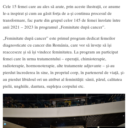
Cele 15 femei care au ales să arate, prin aceste ilustrații, ce anume
le-a inspirat și cum au găsit forța de a-și continua procesul de
transformare, fac parte din grupul celor 145 de femei înrolate între
anii 2021 – 2023 în programul „Feminitate după cancer”.
„Feminitate după cancer” este primul program dedicat femeilor
diagnosticate cu cancer din România, care vor să învețe să își
reacceseze și să își vindece feminitatea. La program au participat
femei care în urma tratamentului – operații, chimioterapie,
radioterapie, hormonoterapie, alte tratamente adjuvante – și-au
pierdut încrederea în sine, în propriul corp, în partenerul de viață, și-
au pierdut libidoul ori un atribut al feminității: sânii, părul, calitatea
pielii, unghiile, dantura, suplețea corpului etc.