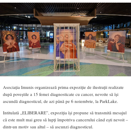
Asociația Imunis organizează prima expoziție de ilustrații realizate
după poveștile a 15 femei diagnosticate cu cancer, nevoite să își
ascundă diagnosticul, de azi până pe 6 noiembrie, la ParkLake.
Intitulată „ELIBERARE”, expoziția își propune să transmită mesajul
că este mult mai greu să lupți împotriva cancerului când ești nevoit –
dintr-un motiv sau altul – să ascunzi diagnosticul.