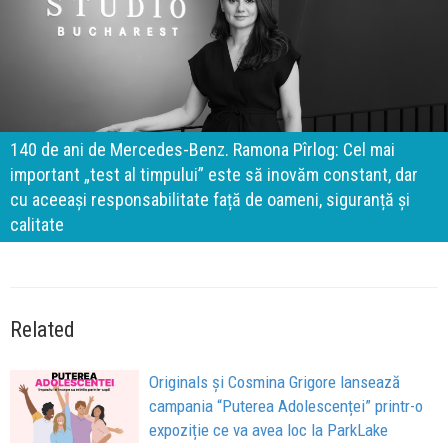
140 de ani de Mercedes-Benz. Ramona Pîrlog: Cel mai
important „test al timpului” este să inovăm constant, dar
cu aceeași responsabilitate față de oameni, siguranță și
calitate
Related
Originals și Cosmina Grigore lansează
campania “Puterea Adolescenței” printr-o
expoziție ce va avea loc la ParkLake