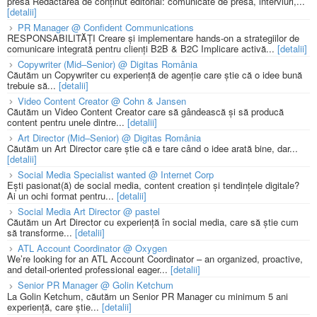
presă Redactarea de conținut editorial: comunicate de presă, interviuri,...
[detalii]
PR Manager @ Confident Communications
RESPONSABILITĂȚI Creare și implementare hands-on a strategiilor de
comunicare integrată pentru clienți B2B & B2C Implicare activă...
[detalii]
Copywriter (Mid–Senior) @ Digitas România
Căutăm un Copywriter cu experiență de agenție care știe că o idee bună
trebuie să...
[detalii]
Video Content Creator @ Cohn & Jansen
Căutăm un Video Content Creator care să gândească și să producă
content pentru unele dintre...
[detalii]
Art Director (Mid–Senior) @ Digitas România
Căutăm un Art Director care știe că e tare când o idee arată bine, dar...
[detalii]
Social Media Specialist wanted @ Internet Corp
Ești pasionat(ă) de social media, content creation și tendințele digitale?
Ai un ochi format pentru...
[detalii]
Social Media Art Director @ pastel
Căutăm un Art Director cu experiență în social media, care să știe cum
să transforme...
[detalii]
ATL Account Coordinator @ Oxygen
We’re looking for an ATL Account Coordinator – an organized, proactive,
and detail-oriented professional eager...
[detalii]
Senior PR Manager @ Golin Ketchum
La Golin Ketchum, căutăm un Senior PR Manager cu minimum 5 ani
experiență, care știe...
[detalii]