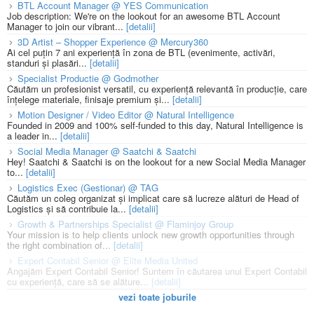
BTL Account Manager @ YES Communication
Job description: We're on the lookout for an awesome BTL Account
Manager to join our vibrant...
[detalii]
3D Artist – Shopper Experience @ Mercury360
Ai cel puțin 7 ani experiență în zona de BTL (evenimente, activări,
standuri și plasări...
[detalii]
Specialist Productie @ Godmother
Căutăm un profesionist versatil, cu experiență relevantă în producție, care
înțelege materiale, finisaje premium și...
[detalii]
Motion Designer / Video Editor @ Natural Intelligence
Founded in 2009 and 100% self-funded to this day, Natural Intelligence is
a leader in...
[detalii]
Social Media Manager @ Saatchi & Saatchi
Hey! Saatchi & Saatchi is on the lookout for a new Social Media Manager
to...
[detalii]
Logistics Exec (Gestionar) @ TAG
Căutăm un coleg organizat și implicat care să lucreze alături de Head of
Logistics și să contribuie la...
[detalii]
Growth & Partnerships Specialist @ Flaminjoy Group
Your mission is to help clients unlock new growth opportunities through
the right combination of...
[detalii]
Expert Contabil Senior @ Elite Media United
Angajăm Expert Contabil Senior! Suntem în căutarea unui Expert Contabil
cu experiență, care să se alăture...
[detalii]
vezi toate joburile