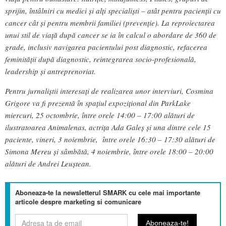
sprijin, întâlniri cu medici și alți specialiști – atât pentru pacienții cu
cancer cât și pentru membrii familiei (prevenție). La reproiectarea
unui stil de viață după cancer se ia în calcul o abordare de 360 de
grade, inclusiv navigarea pacientului post diagnostic, refacerea
feminității după diagnostic, reintegrarea socio-profesională,
leadership și antreprenoriat.
Pentru jurnaliștii interesați de realizarea unor interviuri, Cosmina
Grigore va fi prezentă în spațiul expozițional din ParkLake
miercuri, 25 octombrie, între orele 14:00 – 17:00 alături de
ilustratoarea Animalenas, actrița Ada Galeș și una dintre cele 15
paciente, vineri, 3 noiembrie, între orele 16:30 – 17:30 alături de
Simona Mereu și sâmbătă, 4 noiembrie, între orele 18:00 – 20:00
alături de Andrei Leuștean.
Aboneaza-te la newsletterul SMARK cu cele mai importante
articole despre marketing si comunicare