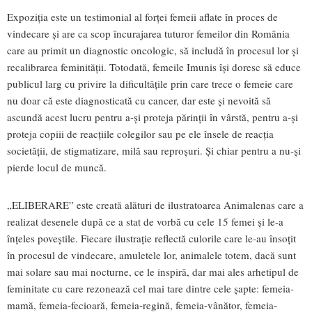
Expoziția este un testimonial al forței femeii aflate în proces de
vindecare și are ca scop încurajarea tuturor femeilor din România
care au primit un diagnostic oncologic, să includă în procesul lor și
recalibrarea feminității. Totodată, femeile Imunis își doresc să educe
publicul larg cu privire la dificultățile prin care trece o femeie care
nu doar că este diagnosticată cu cancer, dar este și nevoită să
ascundă acest lucru pentru a-și proteja părinții în vârstă, pentru a-și
proteja copiii de reacțiile colegilor sau pe ele însele de reacția
societății, de stigmatizare, milă sau reproșuri. Și chiar pentru a nu-și
pierde locul de muncă.
„ELIBERARE” este creată alături de ilustratoarea Animalenas care a
realizat desenele după ce a stat de vorbă cu cele 15 femei și le-a
înțeles poveștile. Fiecare ilustrație reflectă culorile care le-au însoțit
în procesul de vindecare, amuletele lor, animalele totem, dacă sunt
mai solare sau mai nocturne, ce le inspiră, dar mai ales arhetipul de
feminitate cu care rezonează cel mai tare dintre cele șapte: femeia-
mamă, femeia-fecioară, femeia-regină, femeia-vânător, femeia-