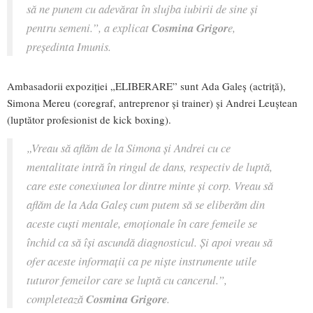
să ne punem cu adevărat în slujba iubirii de sine și
pentru semeni.”,
a explicat
Cosmina Grigor
e,
președinta Imunis.
Ambasadorii expoziției „ELIBERARE” sunt Ada Galeș (actriță),
Simona Mereu (coregraf, antreprenor și trainer) și Andrei Leuștean
(luptător profesionist de kick boxing).
„Vreau să aflăm de la Simona și Andrei cu ce
mentalitate intră în ringul de dans, respectiv de luptă,
care este conexiunea lor dintre minte și corp. Vreau să
aflăm de la Ada Galeș cum putem să se eliberăm din
aceste cuști mentale, emoționale în care femeile se
închid ca să își ascundă diagnosticul. Și apoi vreau să
ofer aceste informații ca pe niște instrumente utile
tuturor femeilor care se luptă cu cancerul.”,
completează
Cosmina Grigore
.