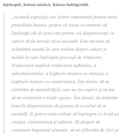
înțeleaptă, femeia-mistică, femeia-îndrăgostită.
„Această expoziție este foarte importantă pentru mine,
președinta Imunis, pentru că vreau ca oamenii să
înțeleagă cât de greu este pentru cei diagnosticați cu
cancer să fie nevoiți să se ascundă. Este necesar să
schimbăm modul în care vorbim despre cancer și
modul în care înțelegem procesul de vindecare.
Vindecarea implică vindecarea sufletului, a
subconștientului, a legăturii noastre cu intuiția, a
legăturii noastre cu creativitatea.
Î
mi doresc să ne
eliberăm de mentalitățile care ne țin captivi și ne fac
să ne construim o viață «grea». Îmi doresc să eliberăm
femeile diagnosticate de povara de a trebui să se
ascundă. Și pentru asta trebuie să înțelegem ce forță au
creația, creativitatea și iubirea. Să alegem să
construim împreună armonie, să ne eliberăm de frici și