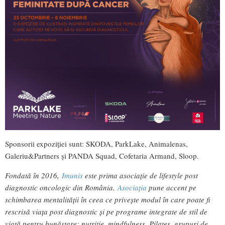
Sponsorii expoziției sunt: SKODA, ParkLake, Animalenas,
Galeriu&Partners și PANDA Squad, Cofetaria Armand, Sloop.
Fondată în 2016,
Imunis
este prima asociație de lifestyle post
diagnostic oncologic din România.
Asociația
pune accent pe
schimbarea mentalității în ceea ce privește modul în care poate fi
rescrisă viața post diagnostic și pe programe integrate de stil de
viață pentru bunăstare: nutriție, mindfulness, Pilates, grupuri de