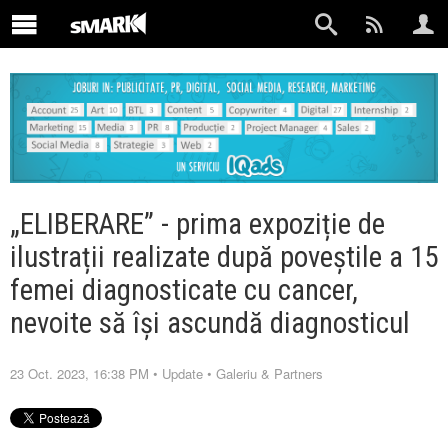
„ELIBERARE” - prima expoziție de
ilustrații realizate după poveștile a 15
femei diagnosticate cu cancer,
nevoite să își ascundă diagnosticul
23 Oct. 2023, 16:38 PM
•
Update
•
Galeriu & Partners