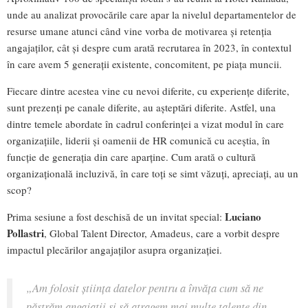
unde au analizat provocările care apar la nivelul departamentelor de
resurse umane atunci când vine vorba de motivarea și retenția
angajaților, cât și despre cum arată recrutarea în 2023, în contextul
în care avem 5 generații existente, concomitent, pe piața muncii.
Fiecare dintre acestea vine cu nevoi diferite, cu experiențe diferite,
sunt prezenți pe canale diferite, au așteptări diferite. Astfel, una
dintre temele abordate în cadrul conferinței a vizat modul în care
organizațiile, liderii și oamenii de HR comunică cu aceștia, în
funcție de generația din care aparține. Cum arată o cultură
organizațională incluzivă, în care toți se simt văzuți, apreciați, au un
scop?
Luciano
Prima sesiune a fost deschisă de un invitat special:
Pollastri
, Global Talent Director, Amadeus, care a vorbit despre
impactul plecărilor angajaților asupra organizației.
„
Am folosit știința datelor pentru a învăța cum să ne
păstrăm angajații și să atragem mai multe talente din