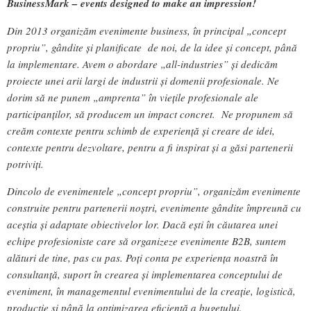
BusinessMark – events designed to make an impression!
Din 2013 organizăm evenimente business, în principal „concept
propriu”, gândite și planificate de noi, de la idee și concept, până
la implementare. Avem o abordare „all-industries” și dedicăm
proiecte unei arii largi de industrii și domenii profesionale. Ne
dorim să ne punem „amprenta” în viețile profesionale ale
participanților, să producem un impact concret. Ne propunem să
creăm contexte pentru schimb de experiență și creare de idei,
contexte pentru dezvoltare, pentru a fi inspirat și a găsi partenerii
potriviți.
Dincolo de evenimentele „concept propriu”, organizăm evenimente
construite pentru partenerii noștri, evenimente gândite împreună cu
aceștia și adaptate obiectivelor lor. Dacă ești în căutarea unei
echipe profesioniste care să organizeze evenimente B2B, suntem
alături de tine, pas cu pas. Poți conta pe experiența noastră în
consultanță, suport în crearea și implementarea conceptului de
eveniment, în managementul evenimentului de la creație, logistică,
producție și până la optimizarea eficientă a bugetului.