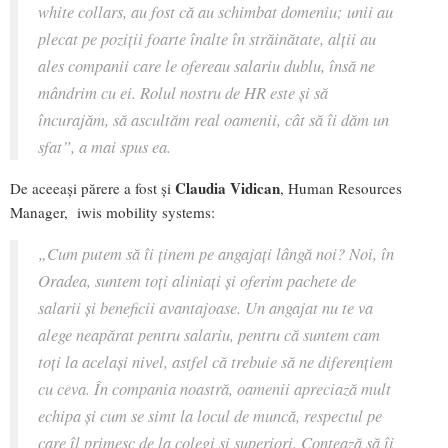
white collars, au fost că au schimbat domeniu; unii au
plecat pe poziții foarte înalte în străinătate, alții au
ales companii care le ofereau salariu dublu, însă ne
mândrim cu ei. Rolul nostru de HR este și să
încurajăm, să ascultăm real oamenii, cât să îi dăm un
sfat
”, a mai spus ea.
Claudia Vidican
De aceeași părere a fost și
, Human Resources
Manager, iwis mobility systems:
„
Cum putem să îi ținem pe angajați lângă noi? Noi, în
Oradea, suntem toți aliniați și oferim pachete de
salarii și beneficii avantajoase. Un angajat nu te va
alege neapărat pentru salariu, pentru că suntem cam
toți la același nivel, astfel că trebuie să ne diferențiem
cu ceva. În compania noastră, oamenii apreciază mult
echipa și cum se simt la locul de muncă, respectul pe
care îl primesc de la colegi și superiori. Contează să îi