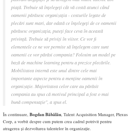
piață. Trebuie să înțelegeți cât vă costă atunci când
oamenii părăsesc organizația - costurile legate de
plecări sunt mari, dar odată ce înțelegeți de ce oamenii
părăsesc organizația, puteți face ceva în această
privință. Trebuie să priviți în viitor. Ce vor fi
elementele ce ne vor permite să înțelegem care sunt
oamenii ce vor părăsi compania? Folosim un model pe
bază de machine learning pentru a prezice plecările.
Mobilitatea internă este unul dintre cele mai
importante aspecte pentru a menține oamenii în
organizație. Majoritatea celor care au părăsit
compania au spus că motivul principal a fost o mai
bună compensație
", a spus el.
Bogdan Băbălău
În continuare,
, Talent Acquisition Manager, Plexus
Corp, a vorbit despre cum putem crea cadrul potrivit pentru
atragerea și dezvoltarea talentelor în organizație.