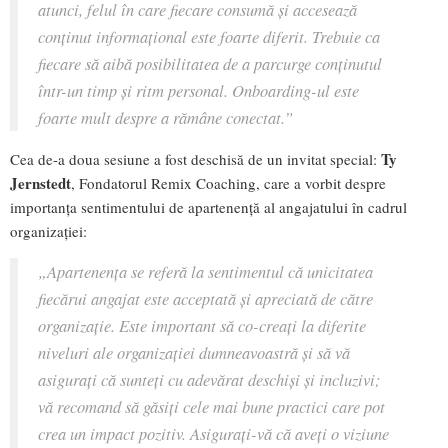
atunci, felul în care fiecare consumă și accesează
conținut informațional este foarte diferit. Trebuie ca
fiecare să aibă posibilitatea de a parcurge conținutul
într-un timp și ritm personal. Onboarding-ul este
foarte mult despre a rămâne conectat.”
Ty
Cea de-a doua sesiune a fost deschisă de un invitat special:
Jernstedt
, Fondatorul Remix Coaching, care a vorbit despre
importanța sentimentului de apartenență al angajatului în cadrul
organizației:
„
Apartenența se referă la sentimentul că unicitatea
fiecărui angajat este acceptată și apreciată de către
organizație. Este important să co-creați la diferite
niveluri ale organizației dumneavoastră și să vă
asigurați că sunteți cu adevărat deschiși și incluzivi;
vă recomand să găsiți cele mai bune practici care pot
crea un impact pozitiv. Asigurați-vă că aveți o viziune