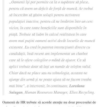
„
Oamenii își pot permite ca la o supărare să plece,
pentru că avem un deficit de forță de muncă. Ar trebui
să încercăm să găsim soluții pentru activarea
populației inactive, pentru că ne învârtim într-un cerc
vicios, în care toate beneficiile sunt disponibile în
piață. Trebuie să luăm în calcul realitatea în care
avem mai puțini oameni activi decât locurile de muncă
existente.
Eu cred în puterea interacțiunii directe cu
candidații, însă recent am implementat un chatbot
care să le ofere colegilor o mână de ajutor. Ca să
aplici trebuie doar să lași un număr de telefon valid.
Chiar dacă ne place sau nu tehnologia, aceasta ne
ajunge din urmă și ne poate ajuta să ne facem treaba
mai bine
”, a intervenit, în continuare,
Loredana
Suiugan
, Human Resources Manager, Eltex Recycling.
Oamenii de HR trebuie să acorde atenție nu doar procesului de