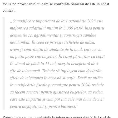
focus pe provocările cu care se confruntă oamenii de HR în acest
context.
„
O modificare importantă de la 1 octombrie 2023 este
majorarea salariului minim la 3.300 RON, însă pentru
domeniile IT, agroalimentar și construcții rămâne
neschimbat. În ceea ce privește tichetele de masă,
avem și contribuția de sănătate de la anul, care ne va
da puțin peste cap bugetele. În cazul părinților cu copii
în vârstă de până la 11 ani, aceștia beneficiază de 4
zile de telemuncă. Trebuie să înțelegem cum declarăm
zilele de telemuncă în această situație. Dacă ne uităm
la modificările fiscale preconizate pentru 2024, trebuie
să facem scenarii pentru ajustarea bugetelor, să vedem
care este impactul și cum pot lua cele mai bune decizii
pentru angajați, cât și pentru business
.”
Programele de mentorat ajută la integrarea generației Z la locul de