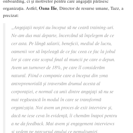
onboarding, ci și motivelor pentru care angajații părăsesc
Oana Ilie
organizația. Astfel,
, Director de resurse umane, Tazz, a
precizat:
„
Angajații noștri au început să ne ceară training-uri.
Ne-am dus mai departe, încercând să înțelegem de ce
cer asta. Pe lângă salarii, beneficii, mediul de lucru,
oamenii vor să înțeleagă de ce fac ceea ce fac la jobul
lor și care este scopul final al muncii pe care o depun.
Avem un turnover de 18%, pe care îl considerăm
natural. Fiind o companie care a început din zona
antreprenorială și traversăm drumul acesta al
corporației, e normal ca unii dintre angajați să nu se
mai regăsească în modul în care se transformă
organizația. Noi avem un proces de exit interview și,
dacă ne iese ceva în evidență, îi chemăm înapoi pentru
a ne da feedback. Mai avem și engagement interviews
și vedem pe parcursul anului ce nemulțumiri,