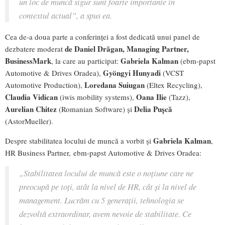
un loc de muncă sigur sunt foarte importante în
contextul actual
”, a spus ea.
Cea de-a doua parte a conferinței a fost dedicată unui panel de
de Daniel Drăgan, Managing Partner,
dezbatere moderat
BusinessMark
Gabriela Kalman
, la care au participat:
(ebm-papst
Gyöngyi Hunyadi
Automotive & Drives Oradea),
(VCST
Loredana Suiugan
Automotive Production),
(Eltex Recycling),
Claudia Vidican
Oana Ilie
(iwis mobility systems),
(Tazz),
Aurelian Chitez
Delia Pușcă
(Romanian Software) și
(AstorMueller).
Gabriela Kalman
Despre stabilitatea locului de muncă a vorbit și
,
HR Business Partner, ebm-papst Automotive & Drives Oradea:
„
Stabilitatea locului de muncă este o noțiune care ne
preocupă pe toți, atât la nivel de HR, cât și la nivel de
management. Lucrăm cu 5 generații, tehnologia se
dezvoltă extraordinar, avem nevoie de stabilitate. Ce