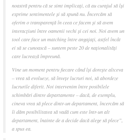
noastră pentru că se simt implicați, că au curajul să își
exprime sentimentele și să spună nu. Încercăm să
oferim o transparență în ceea ce facem și să avem
interacțiuni între oamenii vechi și cei noi. Noi avem un
tool care face un matching între angajați, astfel încât
ei să se cunoască – suntem peste 20 de naționalități
care lucrează împreună.
Vine un moment pentru fiecare când își dorește altceva
– vrea să evolueze, să învețe lucruri noi, să abordeze
lucrurile diferit. Noi intervenim între posibilele
schimbări dintre departamente – dacă, de exemplu,
cineva vrea să plece dintr-un departament, încercăm să
îi dăm posibilitatea să vadă cum este într-un alt
departament, înainte de a decide dacă alege să plece
”,
a spus ea.