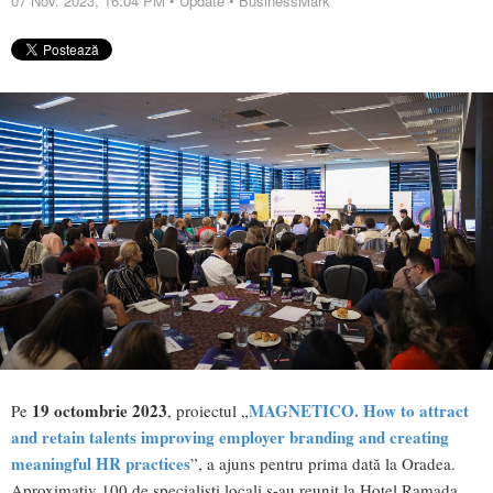
07 Nov. 2023, 16:04 PM
•
Update
•
BusinessMark
19 octombrie 2023
MAGNETICO. How to attract
Pe
, proiectul „
and retain talents improving employer branding and creating
meaningful HR practices
”, a ajuns pentru prima dată la Oradea.
Aproximativ 100 de specialiști locali s-au reunit la Hotel Ramada,