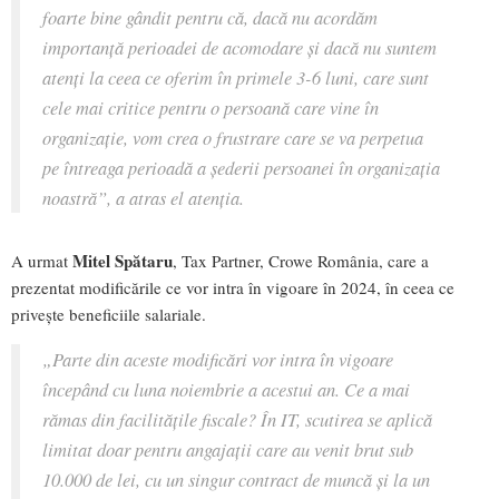
foarte bine gândit pentru că, dacă nu acordăm
importanță perioadei de acomodare și dacă nu suntem
atenți la ceea ce oferim în primele 3-6 luni, care sunt
cele mai critice pentru o persoană care vine în
organizație, vom crea o frustrare care se va perpetua
pe întreaga perioadă a șederii persoanei în organizația
noastră
”, a atras el atenția.
Mitel Spătaru
A urmat
, Tax Partner, Crowe România, care a
prezentat modificările ce vor intra în vigoare în 2024, în ceea ce
privește beneficiile salariale.
„
Parte din aceste modificări vor intra în vigoare
începând cu luna noiembrie a acestui an. Ce a mai
rămas din facilitățile fiscale? În IT, scutirea se aplică
limitat doar pentru angajații care au venit brut sub
10.000 de lei, cu un singur contract de muncă și la un