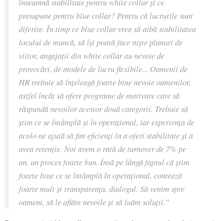
înseamnă stabilitate pentru white collar și ce
presupune pentru blue collar? Pentru că lucrurile sunt
diferite. În timp ce blue collar vrea să aibă stabilitatea
locului de muncă, să își poată face niște planuri de
viitor, angajații din white collar au nevoie de
provocări, de modele de lucru flexibile... Oamenii de
HR trebuie să înțeleagă foarte bine nevoie oamenilor,
astfel încât să ofere programe de motivare care să
răspundă nevoilor acestor două categorii. Trebuie să
știm ce se întâmplă și în operațional, iar experiența de
acolo ne ajută să fim eficienți în a oferi stabilitate și a
avea retenție. Noi avem o rată de turnover de 7% pe
an, un proces foarte bun. Însă pe lângă faptul că știm
foarte bine ce se întâmplă în operațional, contează
foarte mult și transparența, dialogul. Să venim spre
oameni, să le aflăm nevoile și să luăm soluții
.”