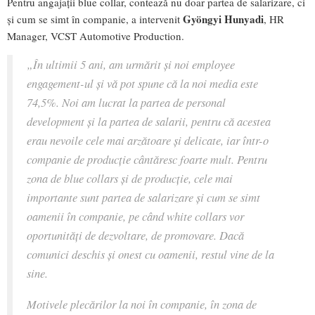
Pentru angajații blue collar, contează nu doar partea de salarizare, ci
Gyöngyi Hunyadi
și cum se simt în companie, a intervenit
, HR
Manager, VCST Automotive Production.
„
În ultimii 5 ani, am urmărit și noi employee
engagement-ul și vă pot spune că la noi media este
74,5%. Noi am lucrat la partea de personal
development și la partea de salarii, pentru că acestea
erau nevoile cele mai arzătoare și delicate, iar într-o
companie de producție cântăresc foarte mult. Pentru
zona de blue collars și de producție, cele mai
importante sunt partea de salarizare și cum se simt
oamenii în companie, pe când white collars vor
oportunități de dezvoltare, de promovare. Dacă
comunici deschis și onest cu oamenii, restul vine de la
sine.
Motivele plecărilor la noi în companie, în zona de