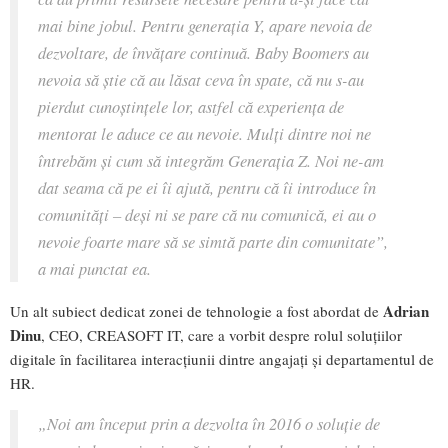
mai bine jobul. Pentru generația Y, apare nevoia de
dezvoltare, de învățare continuă. Baby Boomers au
nevoia să știe că au lăsat ceva în spate, că nu s-au
pierdut cunoștințele lor, astfel că experiența de
mentorat le aduce ce au nevoie. Mulți dintre noi ne
întrebăm și cum să integrăm Generația Z. Noi ne-am
dat seama că pe ei îi ajută, pentru că îi introduce în
comunități – deși ni se pare că nu comunică, ei au o
nevoie foarte mare să se simtă parte din comunitate
”,
a mai punctat ea.
Adrian
Un alt subiect dedicat zonei de tehnologie a fost abordat de
Dinu
, CEO, CREASOFT IT, care a vorbit despre rolul soluțiilor
digitale în facilitarea interacțiunii dintre angajați și departamentul de
HR.
„
Noi am început prin a dezvolta în 2016 o soluție de