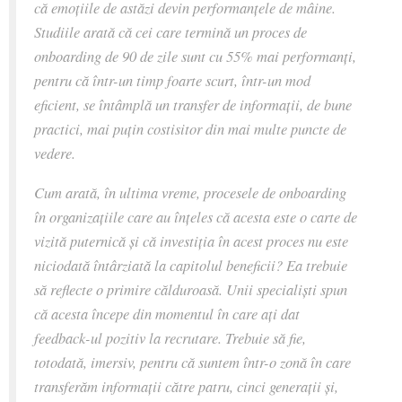
că emoțiile de astăzi devin performanțele de mâine.
Studiile arată că cei care termină un proces de
onboarding de 90 de zile sunt cu 55% mai performanți,
pentru că într-un timp foarte scurt, într-un mod
eficient, se întâmplă un transfer de informații, de bune
practici, mai puțin costisitor din mai multe puncte de
vedere.
Cum arată, în ultima vreme, procesele de onboarding
în organizațiile care au înțeles că acesta este o carte de
vizită puternică și că investiția în acest proces nu este
niciodată întârziată la capitolul beneficii? Ea trebuie
să reflecte o primire călduroasă. Unii specialiști spun
că acesta începe din momentul în care ați dat
feedback-ul pozitiv la recrutare. Trebuie să fie,
totodată, imersiv, pentru că suntem într-o zonă în care
transferăm informații către patru, cinci generații și,