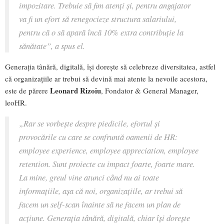
impozitare. Trebuie să fim atenți și, pentru angajator
va fi un efort să renegocieze structura salariului,
pentru că o să apară încă 10% extra contribuție la
sănătate
”, a spus el.
Generația tânără, digitală, își dorește să celebreze diversitatea, astfel
că organizațiile ar trebui să devină mai atente la nevoile acestora,
Leonard Rizoiu
este de părere
, Fondator & General Manager,
leoHR.
„
Rar se vorbește despre piedicile, efortul și
provocările cu care se confruntă oamenii de HR:
employee experience, employee appreciation, employee
retention. Sunt proiecte cu impact foarte, foarte mare.
La mine, greul vine atunci când nu ai toate
informațiile, așa că noi, organizațiile, ar trebui să
facem un self-scan înainte să ne facem un plan de
acțiune. Generația tânără, digitală, chiar își dorește