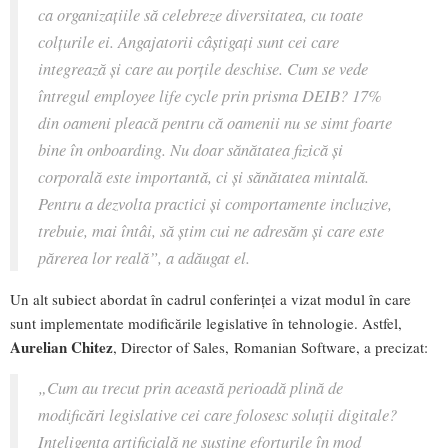
ca organizațiile să celebreze diversitatea, cu toate
colțurile ei. Angajatorii câștigați sunt cei care
integrează și care au porțile deschise. Cum se vede
întregul employee life cycle prin prisma DEIB? 17%
din oameni pleacă pentru că oamenii nu se simt foarte
bine în onboarding. Nu doar sănătatea fizică și
corporală este importantă, ci și sănătatea mintală.
Pentru a dezvolta practici și comportamente incluzive,
trebuie, mai întâi, să știm cui ne adresăm și care este
părerea lor reală
”, a adăugat el.
Un alt subiect abordat în cadrul conferinței a vizat modul în care
sunt implementate modificările legislative în tehnologie. Astfel,
Aurelian Chitez
, Director of Sales, Romanian Software, a precizat:
„
Cum au trecut prin această perioadă plină de
modificări legislative cei care folosesc soluții digitale?
Inteligența artificială ne susține eforturile în mod