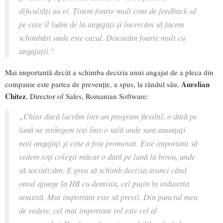
dificultăți au ei. Ținem foarte mult cont de feedback-ul
pe care îl luăm de la angajați și încercăm să facem
schimbări unde este cazul. Discutăm foarte mult cu
angajații
.”
Mai importantă decât a schimba decizia unui angajat de a pleca din
Aurelian
companie este partea de prevenție, a spus, la rândul său,
Chitez
, Director of Sales, Romanian Software:
„
Chiar dacă lucrăm într-un program flexibil, o dată pe
lună ne strângem toți într-o sală unde sunt anunțați
noii angajați și cine a fost promovat. Este important să
vedem toți colegii măcar o dată pe lună la birou, unde
să socializăm.
E greu să schimb decizia atunci când
omul ajunge la HR cu demisia, cel puțin în industria
noastră. Mai important este să previi. Din punctul meu
de vedere, cel mai important rol este cel al