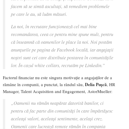
facem să se simtă ascultați, să remediem problemele
pe care le au, să luăm măsuri.
La noi, în recrutare funcționează cel mai bine
recomandarea, ceea ce pentru mine spune mult, pentru
că înseamnă că oamenilor le place la noi. Noi postăm
anunțurile pe pagina de Facebook locală, iar angajații
noștri sunt cei care distribuie postarea în comunitățile
lor. În cazul white collars, recrutăm pe Linkedin
.”
Factorul financiar nu este singura motivație a angajaților de a
Delia Pușcă
rămâne în companii, a punctat, la rândul său,
, HR
Manager, Talent Acquisition and Engagement, AstorMueller:
„
Oamenii nu rămân neapărat datorită banilor, ci
pentru că fac parte din comunități în care împărtășesc
aceleași valori, aceleași sentimente, același crez.
Oamenii care lucrează remote rămân în compania