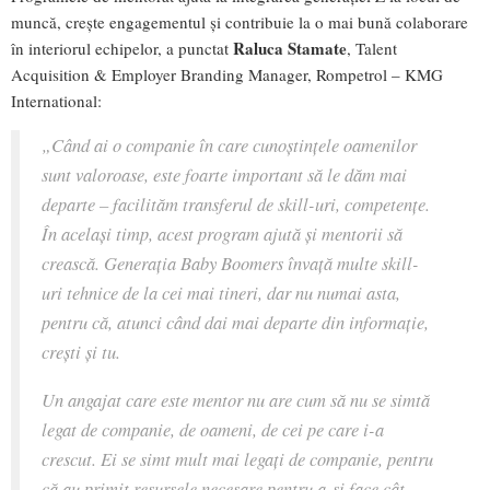
muncă, crește engagementul și contribuie la o mai bună colaborare
Raluca Stamate
în interiorul echipelor, a punctat
, Talent
Acquisition & Employer Branding Manager, Rompetrol – KMG
International:
„
Când ai o companie în care cunoștințele oamenilor
sunt valoroase, este foarte important să le dăm mai
departe – facilităm transferul de skill-uri, competențe.
În același timp, acest program ajută și mentorii să
crească. Generația Baby Boomers învață multe skill-
uri tehnice de la cei mai tineri, dar nu numai asta,
pentru că, atunci când dai mai departe din informație,
crești și tu.
Un angajat care este mentor nu are cum să nu se simtă
legat de companie, de oameni, de cei pe care i-a
crescut. Ei se simt mult mai legați de companie, pentru
că au primit resursele necesare pentru a-și face cât