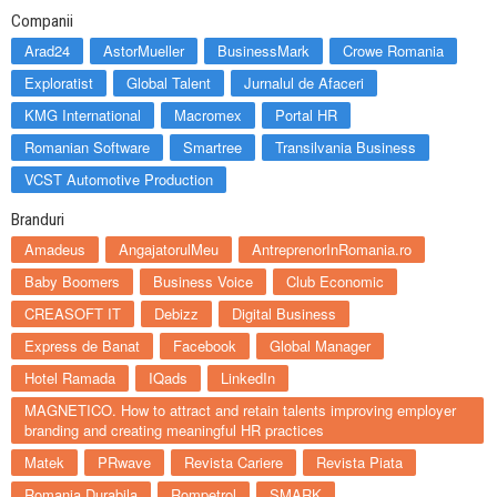
Companii
Arad24
AstorMueller
BusinessMark
Crowe Romania
Exploratist
Global Talent
Jurnalul de Afaceri
KMG International
Macromex
Portal HR
Romanian Software
Smartree
Transilvania Business
VCST Automotive Production
Branduri
Amadeus
AngajatorulMeu
AntreprenorInRomania.ro
Baby Boomers
Business Voice
Club Economic
CREASOFT IT
Debizz
Digital Business
Express de Banat
Facebook
Global Manager
Hotel Ramada
IQads
LinkedIn
MAGNETICO. How to attract and retain talents improving employer
branding and creating meaningful HR practices
Matek
PRwave
Revista Cariere
Revista Piata
Romania Durabila
Rompetrol
SMARK