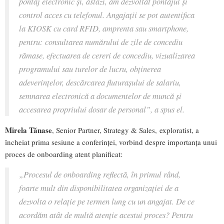
pontaj electronic și, astăzi, am dezvoltat pontajul și
control acces cu telefonul. Angajații se pot autentifica
la KIOSK cu card RFID, amprenta sau smartphone,
pentru: consultarea numărului de zile de concediu
rămase, efectuarea de cereri de concediu, vizualizarea
programului sau turelor de lucru, obținerea
adeverințelor, descărcarea fluturașului de salariu,
semnarea electronică a documentelor de muncă și
accesarea propriului dosar de personal
”, a spus el.
Mirela Tănase
, Senior Partner, Strategy & Sales, exploratist, a
încheiat prima sesiune a conferinței, vorbind despre importanța unui
proces de onboarding atent planificat:
„
Procesul de onboarding reflectă, în primul rând,
foarte mult din disponibilitatea organizației de a
dezvolta o relație pe termen lung cu un angajat. De ce
acordăm atât de multă atenție acestui proces? Pentru