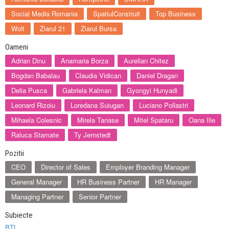
Social Media Romania
SpatiulConstruit
Top Business
Wolt
Ziarul 21
Ziarul Bursa
Oameni
Adrian Dinu
Anamaria Borza
Aurelian Chitez
Bogdan Babalau
Claudia Vidican
Daniel Dragan
Delia Pusca
Gabriela Kalman
Gyongyi Hunyadi
Leonard Rizoiu
Loredana Suiugan
Luciano Pollastri
Mihaela Colesnic
Mirela Tanase
Mitel Spataru
Oana Ilie
Raluca Stamate
Ty Jernstedt
Pozitii
CEO
Director of Sales
Employer Branding Manager
General Manager
HR Business Partner
HR Manager
Managing Partner
Senior Partner
Subiecte
BTL