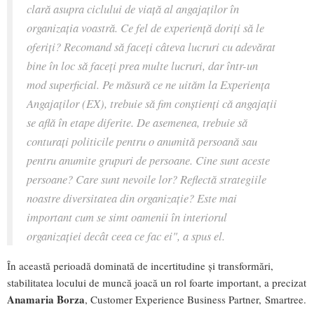
clară asupra ciclului de viață al angajaților în
organizația voastră. Ce fel de experiență doriți să le
oferiți? Recomand să faceți câteva lucruri cu adevărat
bine în loc să faceți prea multe lucruri, dar într-un
mod superficial. Pe măsură ce ne uităm la Experiența
Angajaților (EX), trebuie să fim conștienți că angajații
se află în etape diferite. De asemenea, trebuie să
conturați politicile pentru o anumită persoană sau
pentru anumite grupuri de persoane. Cine sunt aceste
persoane? Care sunt nevoile lor? Reflectă strategiile
noastre diversitatea din organizație? Este mai
important cum se simt oamenii în interiorul
organizației decât ceea ce fac ei
", a spus el.
În această perioadă dominată de incertitudine și transformări,
stabilitatea locului de muncă joacă un rol foarte important, a precizat
Anamaria Borza
, Customer Experience Business Partner, Smartree.