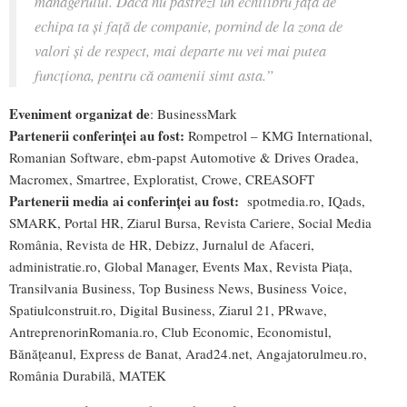
managerului. Dacă nu păstrezi un echilibru față de
echipa ta și față de companie, pornind de la zona de
valori și de respect, mai departe nu vei mai putea
funcționa, pentru că oamenii simt asta
.”
Eveniment organizat de
: BusinessMark
Partenerii conferinței au fost:
Rompetrol – KMG International,
Romanian Software, ebm-papst Automotive & Drives Oradea,
Macromex, Smartree, Exploratist, Crowe, CREASOFT
Partenerii media ai conferinței au fost:
spotmedia.ro, IQads,
SMARK, Portal HR, Ziarul Bursa, Revista Cariere, Social Media
România, Revista de HR, Debizz, Jurnalul de Afaceri,
administratie.ro, Global Manager, Events Max, Revista Piața,
Transilvania Business, Top Business News, Business Voice,
Spatiulconstruit.ro, Digital Business, Ziarul 21, PRwave,
AntreprenorinRomania.ro, Club Economic, Economistul,
Bănățeanul, Express de Banat, Arad24.net, Angajatorulmeu.ro,
România Durabilă, MATEK