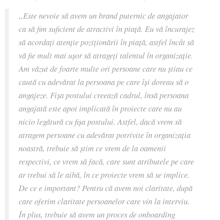
„
Este nevoie să avem un brand puternic de angajator
ca să fim suficient de atractivi în piață. Eu vă încurajez
să acordați atenție poziționării în piață, astfel încât să
vă fie mult mai ușor să atrageți talentul în organizație.
Am văzut de foarte multe ori persoane care nu știau ce
caută cu adevărat la persoana pe care își doreau să o
angajeze. Fișa postului creează cadrul, însă persoana
angajată este apoi implicată în proiecte care nu au
nicio legătură cu fișa postului. Astfel, dacă vrem să
atragem persoane cu adevărat potrivite în organizația
noastră, trebuie să știm ce vrem de la oamenii
respectivi, ce vrem să facă, care sunt atributele pe care
ar trebui să le aibă, în ce proiecte vrem să se implice.
De ce e important? Pentru că avem noi claritate, după
care oferim claritate persoanelor care vin la interviu.
În plus, trebuie să avem un proces de onboarding